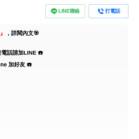
LINE聯絡
打電話
』
，詳閱內文🎯
電話請加LINE ☎️
e 加好友 ☎️