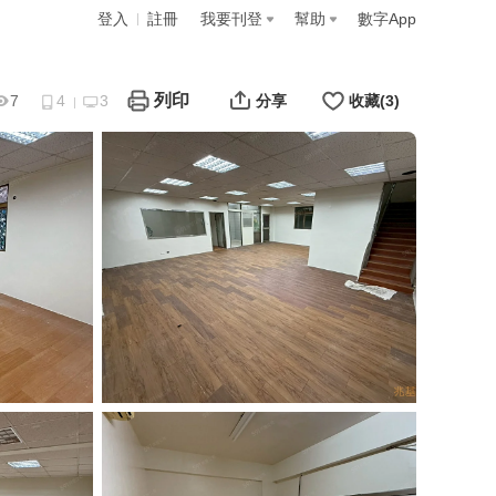
登入
註冊
我要刊登
幫助
數字App
列印
7
4
3
分享
收藏
(3)