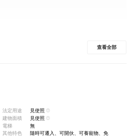
查看全部
法定用途
見使照
建物面積
見使照
電梯
無
其他特色
隨時可遷入、可開伙、可養寵物、免