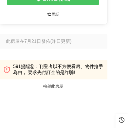
固話
此房屋在7月21日發佈
(昨日更新)
591提醒您：刊登者以不方便看房、物件搶手
為由， 要求先付訂金的是詐騙!
檢舉此房屋