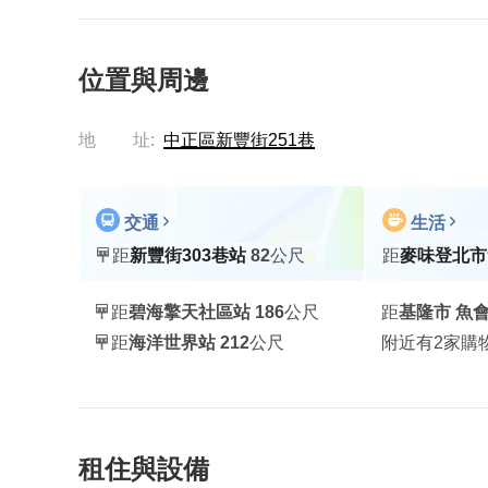
位置與周邊
地
址:
中正區新豐街251巷
交通
生活
距
新豐街303巷站
82
公尺
距
距
碧海擎天社區站
186
公尺
距
基隆市 魚
距
海洋世界站
212
公尺
附近有2家購
租住與設備