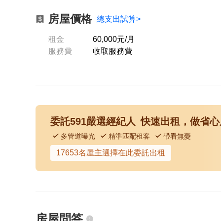
=創造公平的租屋環境=
房屋價格
企業社會責任、實現居住正義
總支出試算>
提供安全安心的租屋居住環境
租金
60,000元/月
服務費
收取服務費
=代租、代管、裝潢修繕、包租=
本公司專職租屋管理非一般房仲
租屋找專業是房東房客最大保障
歡迎提供需求為您配對優質物件
【經紀業／租賃住宅服務業】
委託591嚴選經紀人
快速出租
，做省心
【兆基屋管股份有限公司基隆分公司】
多管道曝光
精準匹配租客
帶看無憂
📌地址：基隆市中山區復興路211之1號
17653名屋主選擇在此委託出租
📌經紀人：呂理聖(98)北市經證字第00315號
📌營業員：呂沛然(110)登字第402910號(換發)
附近有便利商店、傳統市場、公園綠地、學校、醫療機構
房屋問答