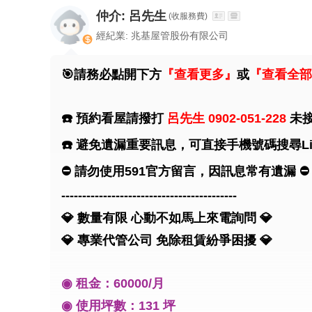
仲介: 呂先生
(收服務費)
經紀業: 兆基屋管股份有限公司
🎯請務必點開下方
『查看更多』
或
『查看全部
☎️ 預約看屋請撥打
呂先生 0902-051-228
未接
☎️ 避免遺漏重要訊息，可直接手機號碼搜尋Lin
⛔️ 請勿使用591官方留言，因訊息常有遺漏 ⛔️
------------------------------------------
💎 數量有限 心動不如馬上來電詢問 💎
💎 專業代管公司 免除租賃紛爭困擾 💎
◉ 租金：60000/月
◉ 使用坪數：131 坪