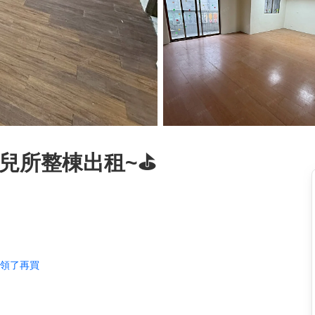
兒所整棟出租~⛳️
券領了再買