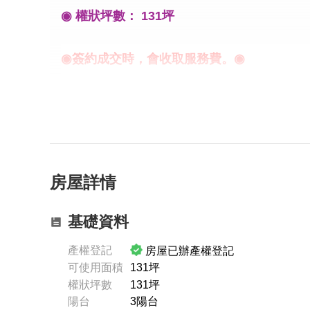
◉ 權狀坪數： 131坪
◉簽約成交時，會收取服務費。◉
屋況介紹
💎 新豐商圈，生活機能佳。
💎 先前承租整棟給海大托兒所。
💎 大空間可自由運用。
房屋詳情
💎 附近有便利商店、學校、各式商家。
💎 一樓可當店面，二樓以上住家也可。
基礎資料
💎 如果只想承租二樓以上也可洽詢。
產權登記
房屋已辦產權登記
💎 酌收半個月仲介費。
可使用面積
131坪
------------------------------------------
權狀坪數
131坪
陽台
3陽台