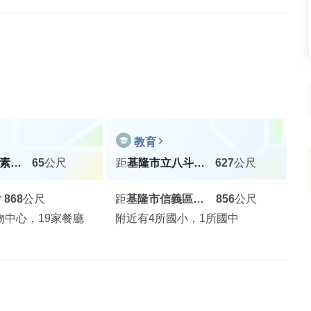
教育
麥味登北市素蘭店
65
公尺
距
基隆市立八斗高級中學
627
公尺
會
868
公尺
距
基隆市信義區深澳國民小學
856
公尺
物中心，19家餐廳
附近有4所國小，1所國中