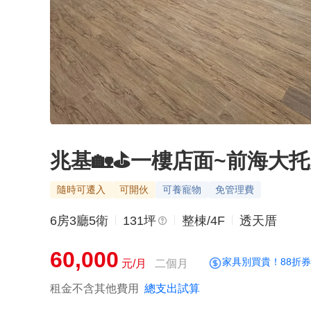
兆基🏡⛳️一樓店面~前海大托
隨時可遷入
可開伙
可養寵物
免管理費
6房3廳5衛
131坪
整棟/4F
透天厝
60,000
家具別買貴！88折
元/月
二個月
租金不含其他費用
總支出試算