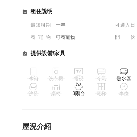
租住說明
最短租期
一年
可遷入日
養寵物
可養寵物
開伙
提供設備/家具
冰箱
洗衣機
電視
冷氣
熱水器
沙發
桌椅
3陽台
電梯
車位
屋況介紹