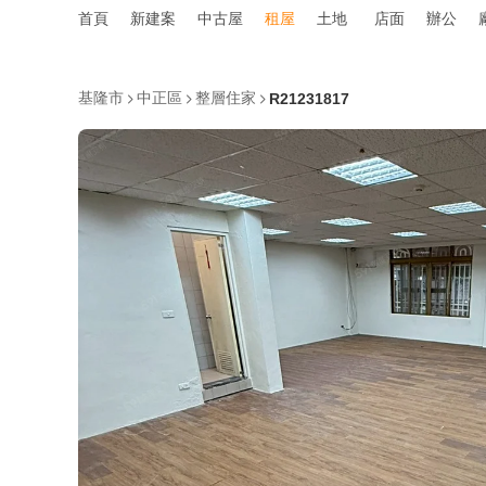
首頁
新建案
中古屋
租屋
土地
店面
辦公
基隆市
中正區
整層住家
R21231817