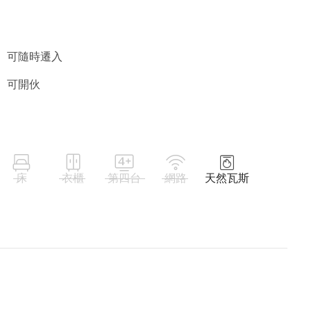
可隨時遷入
可開伙
床
衣櫃
第四台
網路
天然瓦斯