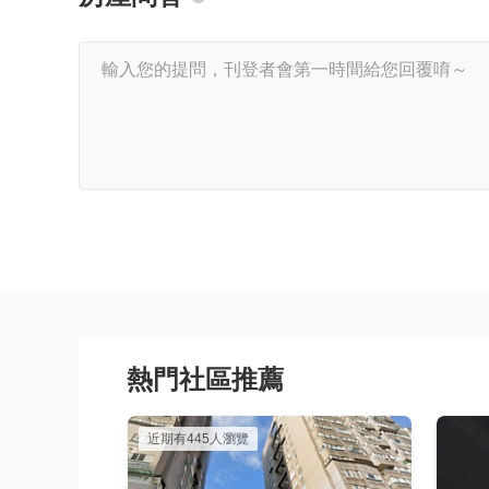
熱門社區推薦
近期有445人瀏覽