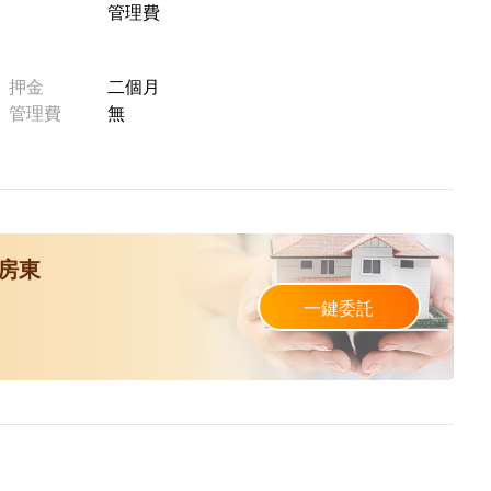
管理費
押金
二個月
管理費
無
房東
一鍵委託
。