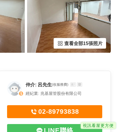
查看全部15張照片
仲介: 呂先生
(收服務費)
經紀業: 兆基屋管股份有限公司
02-89793838
視訊看屋更方便
LINE聯絡