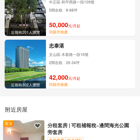
中正區-和平西路一段109號
5間在租
8-88坪
50,000
元/月
起
同縣市
推薦
近期有201人瀏覽
忠泰湛
文山區-木新路一段16號
2間在租
26-34坪
42,000
元/月
起
同縣市
推薦
近期有302人瀏覽
附近房屋
置頂
分租套房 | 可租補報稅~邊間海光公園
旁套房
免服務費
租金補貼