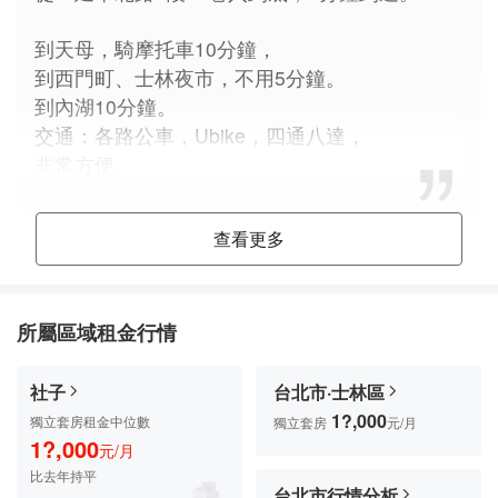
到天母，騎摩托車10分鐘，
到西門町、士林夜市，不用5分鐘。
到內湖10分鐘。
交通：各路公車，Ubike，四通八達，
非常方便。
磚牆水泥隔間，大窗戶，光線充足，
查看更多
通風良好，非常安靜舒適。
和隔壁棟巨大 ，陽光不會被擋住 ，
有充分隱私，不吵雜，不受干擾。
所屬區域租金行情
窗外可晾衣服。
2 個Ubike站、北市圖書館-葫蘆墩分館、
社子
台北市·士林區
郵局、7-11、萊爾富、蝦皮、....都在附近，
1?,000
獨立套房租金中位數
獨立套房
元/月
1?,000
連結在一起，形成一個很方便的生活圈。
元/月
比去年
持平
台北市行情分析