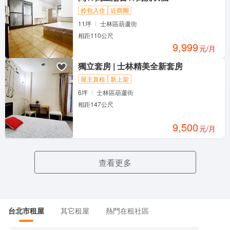
拎包入住
近商圈
11坪
士林區葫蘆街
相距110公尺
9,999
元/月
獨立套房 | 士林精美全新套房
屋主直租
新上架
6坪
士林區葫蘆街
相距147公尺
9,500
元/月
查看更多
台北市租屋
其它租屋
熱門在租社區