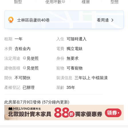
類型
使用坪數
樓層
型態
士林區葫蘆街40巷
看周邊
租期
一年
入住
可隨時遷入
水費
含租金內
電費
獨立電錶
法定用途
見使照
身份
無要求
建物面積
見使照
寵物
可養寵物
開伙
不可開伙
裝潢信息
三年以上 中檔裝潢
產權登記
已辦理
屋齡
35年
此房屋在7月9日發佈
(57分鐘內更新)