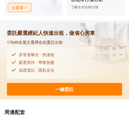
大雙人床、新37吋液晶大電視、全新高級胡桃木
了解全市在租行情
去看看
電腦桌+書架、高級電腦椅，全新胡桃木衣櫥，
全新飲水機，全自動洗衣機，讓你享受充足便利
的生活。
委託嚴選經紀人快速出租，做省心房東
每天生活在高級舒適的環境裡。
17648名屋主選擇在此委託出租
**** 房租含：水費, 第四台，120m WiFi網路，飲
多管道曝光 · 快速租
水機。
嚴選房仲 · 帶看無憂
保護電話 · 隱私安全
@ 寵物 : 不會亂叫，不會亂咬家具，
不會造成居住環境髒亂。
一鍵委託
數量不能太多, 陪伴為原則。
附近有便利商店、傳統市場、百貨公司、公園綠
周邊配套
地、學校、醫療機構。