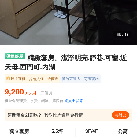
圖片 18
精緻套房、潔淨明亮.靜巷.可寵.近
優選好屋
天母.西門町.內湖
屋主直租
拎包入住
近商圈
隨時可遷入
可養寵物
9,200
元/月
二個月
租金含管理費、水費、網路、第四台
總支出試算
這間租金划算嗎？1秒對比周邊租金行情
去對比
獨立套房
5.5坪
3F/4F
公寓