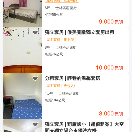
6坪
士林區葫蘆街
相距55公尺
9,000
元/月
獨立套房 | 優美寬敞獨立套房出租
屋主直租
新上架
8坪
士林區葫蘆街
相距76公尺
10,000
元/月
分租套房 | 靜巷的溫馨套房
屋主直租
拎包入住
4.5坪
士林區葫蘆街
相距104公尺
8,000
元/月
獨立套房 | 葫蘆國小【超值租案】大空
間★獨立陽台★獨洗衣機