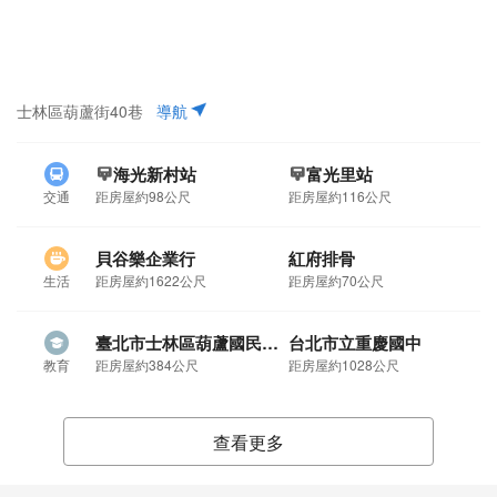
士林區葫蘆街40巷
導航
海光新村站
富光里站
交通
距房屋約98公尺
距房屋約116公尺
貝谷樂企業行
紅府排骨
生活
距房屋約1622公尺
距房屋約70公尺
臺北市士林區葫蘆國民小學
台北市立重慶國中
教育
距房屋約384公尺
距房屋約1028公尺
查看更多