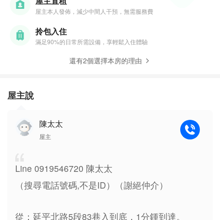
屋主直租
屋主本人發佈，減少中間人干預，無需服務費
拎包入住
滿足90%的日常所需設備，享輕鬆入住體驗
還有2個選擇本房的理由
屋主說
陳太太
屋主
Line 0919546720 陳太太
（搜尋電話號碼,不是ID）（謝絕仲介）
從：延平北路5段83巷入到底，1分鍾到達。