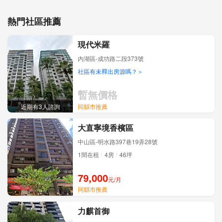
熱門社區推薦
現代米羅
內湖區-成功路二段373號
社區有未釋出房源嗎？＞
暫無價格
近期有3人諮詢
同縣市
推薦
大直寧境香檳區
中山區-明水路397巷19弄28號
1間在租
4房
46坪
79,000
元/月
同縣市
推薦
力麒首御