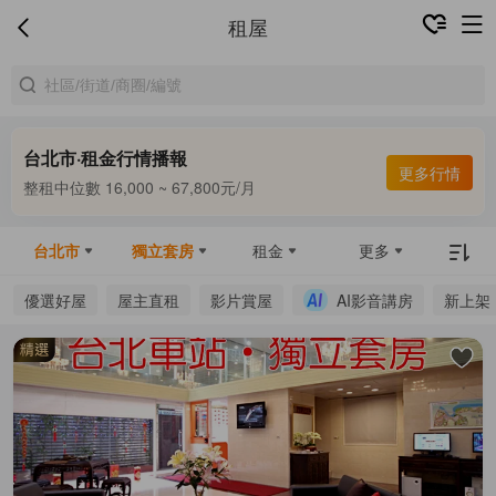
租屋
台北市·租金行情播報
合租中位數 9,900 ~ 13,300元/月
更多行情
整租中位數 16,000 ~ 67,800元/月
合租中位數 9,900 ~ 13,300元/月
台北市
獨立套房
租金
更多
優選好屋
屋主直租
影片賞屋
AI影音講房
新上架