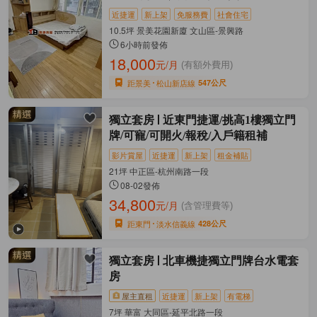
近捷運
新上架
免服務費
社會住宅
10.5坪 景美花園新廈 文山區-景興路
6小時前發佈
18,000
元/月
(有額外費用)
距景美
松山新店線
547公尺
獨立套房
近東門捷運/挑高1樓獨立門
牌/可寵/可開火/報稅/入戶籍租補
影片賞屋
近捷運
新上架
租金補貼
21坪 中正區-杭州南路一段
08-02發佈
34,800
元/月
(含管理費等)
距東門
淡水信義線
428公尺
獨立套房
北車機捷獨立門牌台水電套
房
屋主直租
近捷運
新上架
有電梯
7坪 華富 大同區-延平北路一段