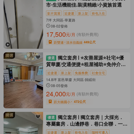
市·生活機能佳.裝潢精緻/小資族首選
影片賞屋
近捷運
新上架
拎包入住
7坪 大同區-寧夏路
08-02發佈
17,500
元/月
(有額外費用)
距雙連
淡水信義線
449公尺
獨立套房
⭐友善屋源⭐社宅⭐優
質華廈/交通便捷⭐租屋補助⭐免仲介費
⭐
近捷運
新上架
免服務費
社會住宅
14.8坪 富邑華廈 大同區-歸綏街
08-05發佈
24,000
元/月
(有額外費用)
距大橋國小
472公尺
獨立套房
獨立套房｜大採光．
專屬書房．山邊靜巷．巷口全聯．一卡
皮箱入住
近捷運
新上架
拎包入住
隨時可遷入