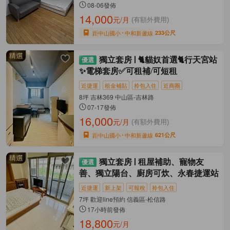
08-06發佈
14,000
元/月
(有額外費用)
距中山國小
中和新蘆線
233公尺
獨立套房
🐈貓奴首選🐈行天宮站
✨電梯套房✅可租補/可短租
近捷運
租金補貼
拎包入住
近商圈
8坪 吉林369 中山區-吉林路
07-17發佈
16,000
元/月
(有額外費用)
距中山國小
中和新蘆線
621公尺
獨立套房
租屋補助、寵物友
善、獨立陽台、廚房可炊、永春捷運站
近捷運
新上架
可報稅
拎包入住
7坪 歡迎line預約 信義區-松信路
17小時前發佈
18,800
元/月