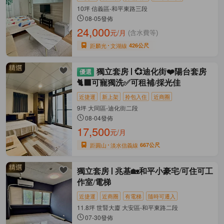
10坪 信義區-和平東路三段
08-05發佈
24,000
元/月
(含水費等)
距麟光
文湖線
426公尺
獨立套房
💞迪化街❤️陽台套房
🐈‍⬛可寵獨洗✅可租補/採光佳
近捷運
新上架
拎包入住
近商圈
9坪 大同區-迪化街二段
08-04發佈
17,500
元/月
距圓山
淡水信義線
667公尺
獨立套房
兆基🏡和平小豪宅/可住可工
作室/電梯
近捷運
近商圈
有電梯
隨時可遷入
11.8坪 世賢大廈 大安區-和平東路二段
07-30發佈