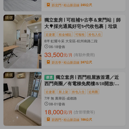
距北門
松山新店線
245公尺
獨立套房
可租補✨古亭＆東門站｜師
大🌳採光通風好宅✨代收包裹｜垃圾
近捷運
租金補貼
可報稅
拎包入住
8坪 虹耀今采 大安區-杭州南路二段
06-18發佈
33,500
元/月
(有額外費用)
距古亭
松山新店線
247公尺
獨立套房
西門租屋族首選／近
西門商圈／有電梯免爬樓/8/10開放/獨
家
近捷運
新上架
拎包入住
近商圈
7坪 無 萬華區-成都路
08-01發佈
18,000
元/月
(含管理費等)
距西門
松山新店線
186公尺