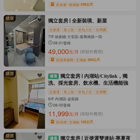
距永春
板南線
539公尺
獨立套房
全新裝璜、新屋
近捷運
新上架
拎包入住
近商圈
7坪 統創緻 大安區-復興南路一段
08-01發佈
49,000
元/月
(有額外費用)
距忠孝復興
文湖線
260公尺
獨立套房
內湖站/Citylink，獨
洗、採光套房、飲水機、生活機能強
近捷運
新上架
拎包入住
近商圈
6坪 內湖區-金龍路
08-05發佈
11,999
元/月
(有額外費用)
距內湖
文湖線
102公尺
獨立套房
近捷運雙連站·寧夏夜