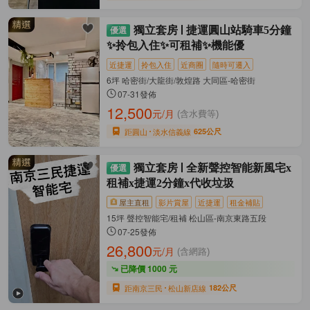
獨立套房
捷運圓山站騎車5分鐘
✨拎包入住✨可租補✨機能優
近捷運
拎包入住
近商圈
隨時可遷入
6坪 哈密街/大龍街/敦煌路 大同區-哈密街
07-31發佈
12,500
元/月
(含水費等)
距圓山
淡水信義線
625公尺
獨立套房
全新聲控智能新風宅x
租補x捷運2分鐘x代收垃圾
屋主直租
影片賞屋
近捷運
租金補貼
15坪 聲控智能宅/租補 松山區-南京東路五段
07-25發佈
26,800
元/月
(含網路)
已降價 1000 元
距南京三民
松山新店線
182公尺