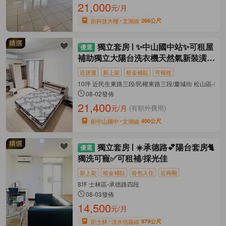
21,000
元/月
距科技大樓
文湖線
266公尺
獨立套房
✨中山國中站✨可租屋
補助獨立大陽台洗衣機天然氣新裝潢家
電
近捷運
新上架
租金補貼
可報稅
10坪 近民生東路三段/民權東路三段/慶城街 松山區-敦
08-02發佈
21,400
元/月
(有額外費用)
距中山國中
文湖線
400公尺
獨立套房
☀️承德路💕陽台套房🐈
獨洗可寵✅可租補/採光佳
新上架
租金補貼
拎包入住
近商圈
8坪 士林區-承德路四段
08-03發佈
14,500
元/月
距士林
淡水信義線
979公尺