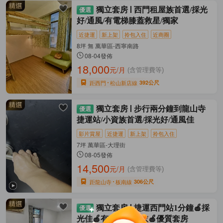
獨立套房
西門租屋族首選/採光
好/通風/有電梯膝蓋救星/獨家
近捷運
新上架
拎包入住
近商圈
8坪 無 萬華區-西寧南路
08-04發佈
18,000
元/月
(含管理費等)
距西門
松山新店線
392公尺
獨立套房
步行兩分鐘到龍山寺
捷運站/小資族首選/採光好/通風佳
影片賞屋
近捷運
新上架
拎包入住
7坪 萬華區-大理街
08-05發佈
14,500
元/月
(含管理費等)
距龍山寺
板南線
306公尺
獨立套房
捷運西門站1分鐘🍎採
光佳🍎有窗台可曬衣🍎優質套房