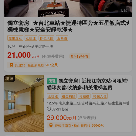
1/15
獨立套房
★台北車站★捷運特區旁★五星飯店式★
獨棟電梯★安全安靜乾淨★
屋主直租
近捷運
拎包入住
近商圈
10坪
中正區-延平北路一段
21,000
元/月
07-19發佈
(有額外費用)
距北門
松山新店線
207公尺
獨立套房
近松江南京站/可租補/
貓咪友善/收納多/精美電梯套房
近捷運
租金補貼
可報稅
拎包入住
12.5坪 南京東路二段/吉林路/松江路／新生北路 中山區
07-31發佈
29,000
元/月
(含管理費)
距松江南京
松山新店線
380公尺