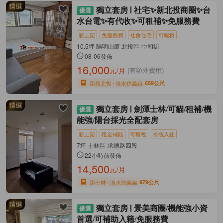
獨立套房
社宅✨新北投商圈✨台
水台電✨有代收✨可租補✨免服務費
新上架
免服務費
社會住宅
可報稅
10.5坪 陽明山廈 北投區-中和街
08-06發佈
16,000
元/月
(有額外費用)
距新北投
淡水信義線
659公尺
獨立套房
劍潭士林/可貓/租補/機
能強/陽台採光全配套房
新上架
租金補貼
可報稅
拎包入住
7坪 士林區-承德路四段
22小時前發佈
14,500
元/月
距士林
淡水信義線
979公尺
獨立套房
景美商圈/機能強小資
首選/可補助入籍/免服務費