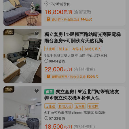
17小時前發佈
16,800
元/月
(含管理費)
距北門
松山新店線
144公尺
獨立套房
✨民權西路站晴光商圈電梯
陽台套房✨可開伙有天然瓦斯
近捷運
新上架
有電梯
隨時可遷入
9.5坪 歌林百樂大廈 中山區-中山北路三段
08-04發佈
22,000
元/月
(有額外費用)
距民權西路
淡水信義線
520公尺
獨立套房
💖近北門站🌟寵物友
善🌟獨立洗衣機🌟拎包入住
近捷運
拎包入住
近商圈
有電梯
6坪 🍬預約看房請+line🍬 萬華區-洛陽街
07-23發佈
18,500
元/月
(有額外費用)