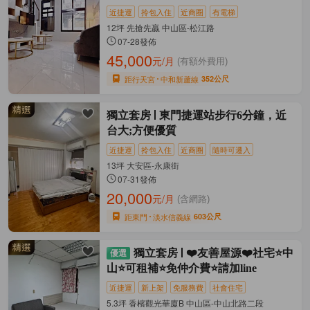
近捷運
拎包入住
近商圈
有電梯
12坪 先搶先贏 中山區-松江路
07-28發佈
45,000
元/月
(有額外費用)
距行天宮
中和新蘆線
352公尺
獨立套房
東門捷運站步行6分鐘，近
台大;方便優質
近捷運
拎包入住
近商圈
隨時可遷入
13坪 大安區-永康街
07-31發佈
20,000
元/月
(含網路)
距東門
淡水信義線
603公尺
獨立套房
❤️友善屋源❤️社宅⭐中
山⭐可租補⭐免仲介費⭐請加line
近捷運
新上架
免服務費
社會住宅
5.3坪 香檳觀光華廈B 中山區-中山北路二段