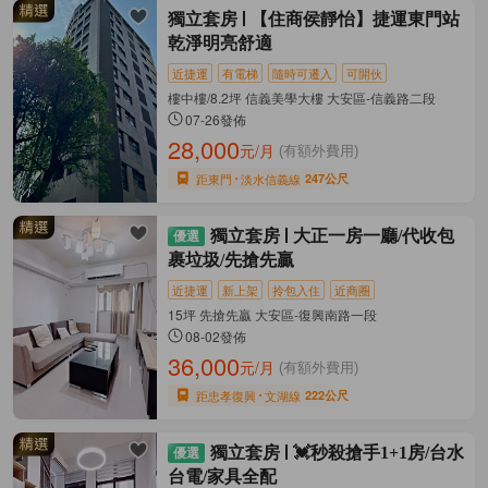
獨立套房
【住商侯靜怡】捷運東門站
乾淨明亮舒適
近捷運
有電梯
隨時可遷入
可開伙
樓中樓/8.2坪 信義美學大樓 大安區-信義路二段
07-26發佈
28,000
元/月
(有額外費用)
距東門
淡水信義線
247公尺
獨立套房
大正一房一廳/代收包
裹垃圾/先搶先贏
近捷運
新上架
拎包入住
近商圈
15坪 先搶先贏 大安區-復興南路一段
08-02發佈
36,000
元/月
(有額外費用)
距忠孝復興
文湖線
222公尺
獨立套房
💓秒殺搶手1+1房/台水
台電/家具全配