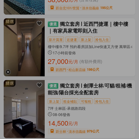
距台北101/世貿
淡水信義線
195公尺
獨立套房
近西門捷運｜樓中樓
｜有家具家電即刻入住
影片賞屋
近捷運
新上架
拎包入住
樓中樓/9.7坪 預約看房請加Line快速又方便 萬華區-峨
17小時前發佈
27,000
元/月
(有額外費用)
距西門
松山新店線
198公尺
獨立套房
劍潭士林/可貓/租補/機
能強/陽台採光全配套房
新上架
租金補貼
可報稅
拎包入住
7坪 士林區-承德路四段
08-06發佈
14,500
元/月
距士林
淡水信義線
979公尺