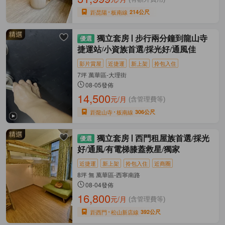
距昆陽
板南線
214公尺
獨立套房
步行兩分鐘到龍山寺
捷運站/小資族首選/採光好/通風佳
影片賞屋
近捷運
新上架
拎包入住
7坪 萬華區-大理街
08-05發佈
14,500
元/月
(含管理費等)
距龍山寺
板南線
306公尺
獨立套房
西門租屋族首選/採光
好/通風/有電梯膝蓋救星/獨家
近捷運
新上架
拎包入住
近商圈
8坪 無 萬華區-西寧南路
08-04發佈
16,800
元/月
(含管理費等)
距西門
松山新店線
392公尺