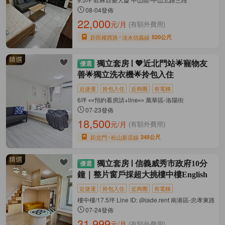
08-04發佈
22,000
元/月
(有額外費用)
距民權西路
淡水信義線
520公尺
獨立套房
💖近北門站🌟寵物友
善🌟獨立洗衣機🌟拎包入住
近捷運
拎包入住
近商圈
有電梯
6坪 🍬預約看房請+line🍬 萬華區-洛陽街
07-23發佈
18,500
元/月
(有額外費用)
距北門
松山新店線
245公尺
獨立套房
信義威秀市政府10分
鐘｜整片窗戶採超大挑樓中樓English
近捷運
拎包入住
近商圈
有電梯
樓中樓/17.5坪 Line ID: @jade.rent 南港區-忠孝東路六
07-24發佈
31,999
元/月
(有額外費用)