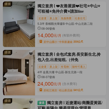
獨立套房
❤️友善屋源❤️社宅⭐中山⭐
可租補⭐免仲介費⭐請加line
近捷運
新上架
免服務費
社會住宅
5.3坪 香檳觀光華廈B 中山區-中山北路二段
08-06發佈
14,000
元/月
(有額外費用)
距中山國小
中和新蘆線
233公尺
獨立套房
全包式套房,長安新生北,拎
包入住,出差短租,（仲免
近捷運
新上架
有電梯
隨時可遷入
4坪 金凰大樓 中山區-新生北路一段
08-07發佈
24,000
元/月
(含水費等)
距松江南京
松山新店線
541公尺
獨立套房
近捷運站/商圈蛋黃區/
可寵/有陽台.簡易流理台/管理員