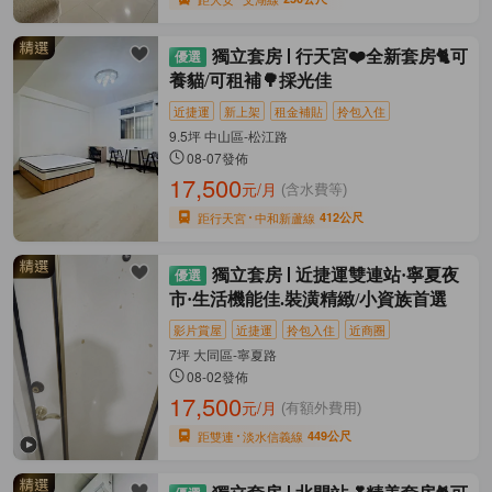
獨立套房
行天宮❤️全新套房🐈可
養貓/可租補🌳採光佳
近捷運
新上架
租金補貼
拎包入住
9.5坪 中山區-松江路
08-07發佈
17,500
元/月
(含水費等)
距行天宮
中和新蘆線
412公尺
獨立套房
近捷運雙連站·寧夏夜
市·生活機能佳.裝潢精緻/小資族首選
影片賞屋
近捷運
拎包入住
近商圈
7坪 大同區-寧夏路
08-02發佈
17,500
元/月
(有額外費用)
距雙連
淡水信義線
449公尺