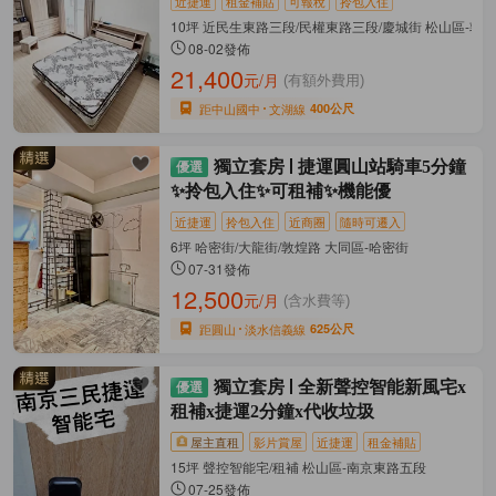
近捷運
租金補貼
可報稅
拎包入住
10坪 近民生東路三段/民權東路三段/慶城街 松山區-敦
08-02發佈
21,400
元/月
(有額外費用)
距中山國中
文湖線
400公尺
獨立套房
捷運圓山站騎車5分鐘
✨拎包入住✨可租補✨機能優
近捷運
拎包入住
近商圈
隨時可遷入
6坪 哈密街/大龍街/敦煌路 大同區-哈密街
07-31發佈
12,500
元/月
(含水費等)
距圓山
淡水信義線
625公尺
獨立套房
全新聲控智能新風宅x
租補x捷運2分鐘x代收垃圾
屋主直租
影片賞屋
近捷運
租金補貼
15坪 聲控智能宅/租補 松山區-南京東路五段
07-25發佈