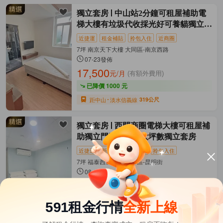
獨立套房
中山站2分鐘可租屋補助電
梯大樓有垃圾代收採光好可養貓獨立套
房
近捷運
租金補貼
拎包入住
近商圈
7坪 南京天下大樓 大同區-南京西路
07-23發佈
17,500
元/月
(有額外費用)
已降價 1000 元
距中山
淡水信義線
319公尺
獨立套房
西門商圈電梯大樓可租屋補
助獨立門牌採光好大坪數獨立套房
近捷運
新上架
租金補貼
拎包入住
7坪 福泰西北大樓 萬華區-昆明街
08-07發佈
15,800
元/月
(含水費等)
距西門
松山新店線
464公尺
591租金行情
全新上線