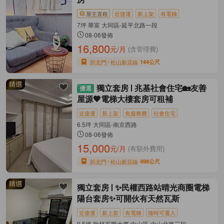
屋主直租
近捷運
新上架
有電梯
7坪 華富 大同區-延平北路一段
08-06發佈
16,800
元/月
(含管理費)
距北門
松山新店線
144公尺
獨立套房
兆基社會住宅🏡友善
屋源🧡電梯大樓套房可租補
近捷運
新上架
免服務費
社會住宅
6.5坪 大同區-南京西路
08-06發佈
15,000
元/月
(有額外費用)
距北門
松山新店線
498公尺
獨立套房
✨民權西路站晴光商圈電梯
陽台套房✨可開伙有天然瓦斯
近捷運
新上架
有電梯
隨時可遷入
9.5坪 歌林百樂大廈 中山區-中山北路三段