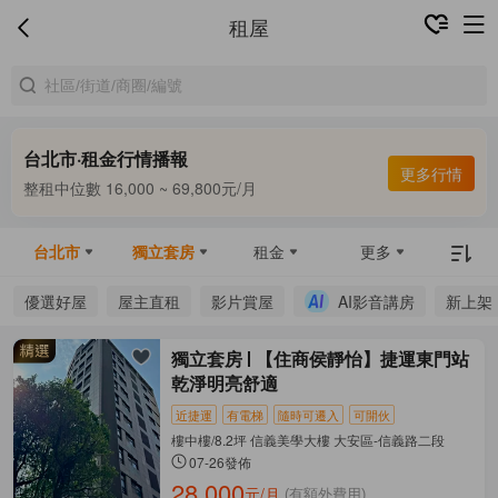
租屋
台北市·租金行情播報
合租中位數 9,800 ~ 13,000元/月
更多行情
整租中位數 16,000 ~ 69,800元/月
合租中位數 9,800 ~ 13,000元/月
台北市
獨立套房
租金
更多
優選好屋
屋主直租
影片賞屋
AI影音講房
新上架
獨立套房
【住商侯靜怡】捷運東門站
乾淨明亮舒適
近捷運
有電梯
隨時可遷入
可開伙
樓中樓/8.2坪 信義美學大樓 大安區-信義路二段
07-26發佈
28,000
元/月
(有額外費用)