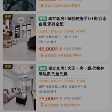
距東門
淡水信義線
247公尺
獨立套房
💓秒殺搶手1+1房/台水
台電/家具全配
近捷運
拎包入住
近商圈
有電梯
12坪 先搶先贏 中山區-松江路
07-28發佈
45,000
元/月
(有額外費用)
距行天宮
中和新蘆線
352公尺
獨立套房
大正一房一廳/代收包
裹垃圾/先搶先贏
近捷運
拎包入住
近商圈
有電梯
15坪 先搶先贏 大安區-復興南路一段
08-02發佈
36,000
元/月
(有額外費用)
距忠孝復興
文湖線
222公尺