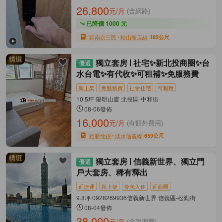
26,800
元/月
(含網路)
已降價 1000 元
距南京三民
松山新店線
182公尺
獨立套房
社宅✨新北投商圈✨台
水台電✨有代收✨可租補✨免服務費
新上架
免服務費
社會住宅
可報稅
10.5坪 陽明山廈 北投區-中和街
08-06發佈
16,000
元/月
(有額外費用)
距新北投
淡水信義線
659公尺
獨立套房
信義新世界、獨立門
戶大套房、稀有釋出
近捷運
新上架
拎包入住
近商圈
9.8坪 0928269936信義新世界 信義區-松勤街
08-04發佈
38,000
元/月
(含管理費)