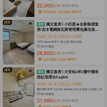
22,000
元/月
(有額外費用)
距民權西路
淡水信義線
520公尺
獨立套房
小巨蛋🔥全新裝潢套
房/含水電網路瓦斯管理費包裹垃圾代
收
近捷運
新上架
拎包入住
近商圈
10坪 asvoria0517 松山區-敦化北路
08-07發佈
28,800
元/月
(含水費等)
距松山機場
文湖線
589公尺
獨立套房
大安站4米2樓中樓有
浴缸流理台English
近捷運
新上架
拎包入住
近商圈
樓中樓/18坪 Line ID: @jade.rent 大安區-大安路二段
08-08發佈
31,999
元/月
(有額外費用)
距大安
文湖線
250公尺