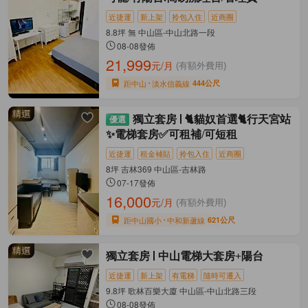
近捷運
新上架
拎包入住
近商圈
8.8坪 無 中山區-中山北路一段
08-08發佈
21,999
元/月
(有額外費用)
距中山
淡水信義線
444公尺
獨立套房
🐈貓奴首選🐈行天宮站
✨電梯套房✅可租補/可短租
近捷運
租金補貼
拎包入住
近商圈
8坪 吉林369 中山區-吉林路
07-17發佈
16,000
元/月
(有額外費用)
距中山國小
中和新蘆線
621公尺
獨立套房
中山電梯大套房+陽台
近捷運
新上架
有電梯
隨時可遷入
9.8坪 歌林百樂大廈 中山區-中山北路三段
08-08發佈