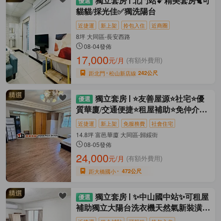
獨立套房
北門站💕精美套房🐈可
貓貓/採光佳✅獨洗陽台
近捷運
新上架
拎包入住
近商圈
8坪 大同區-長安西路
08-04發佈
17,000
元/月
(有額外費用)
距北門
松山新店線
242公尺
獨立套房
⭐友善屋源⭐社宅⭐優
質華廈/交通便捷⭐租屋補助⭐免仲介費
⭐
近捷運
新上架
免服務費
社會住宅
14.8坪 富邑華廈 大同區-歸綏街
08-05發佈
24,000
元/月
(有額外費用)
距大橋國小
472公尺
獨立套房
✨中山國中站✨可租屋
補助獨立大陽台洗衣機天然氣新裝潢家
電