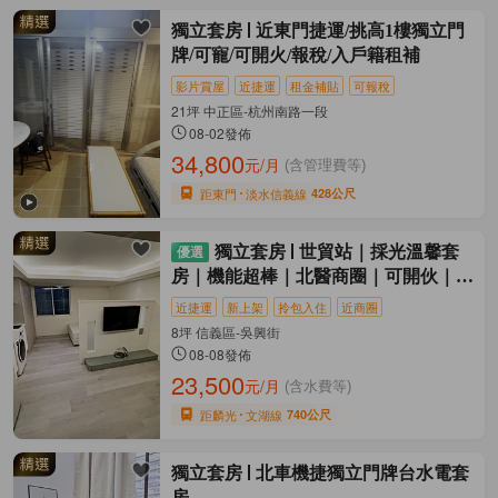
獨立套房
近東門捷運/挑高1樓獨立門
牌/可寵/可開火/報稅/入戶籍租補
影片賞屋
近捷運
租金補貼
可報稅
21坪 中正區-杭州南路一段
08-02發佈
34,800
元/月
(含管理費等)
距東門
淡水信義線
428公尺
獨立套房
世貿站｜採光溫馨套
房｜機能超棒｜北醫商圈｜可開伙｜獨
洗
近捷運
新上架
拎包入住
近商圈
8坪 信義區-吳興街
08-08發佈
23,500
元/月
(含水費等)
距麟光
文湖線
740公尺
獨立套房
北車機捷獨立門牌台水電套
房