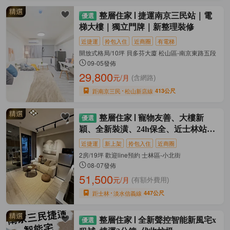
整層住家
捷運南京三民站｜電
梯大樓｜獨立門牌｜新整理裝修
近捷運
拎包入住
近商圈
有電梯
開放式格局/10坪 貝多芬大廈 松山區-南京東路五段
09-05發佈
29,800
元/月
(含網路)
距南京三民
松山新店線
413公尺
整層住家
寵物友善、大樓新
穎、全新裝潢、24h保全、近士林站、
士林夜市
近捷運
新上架
拎包入住
近商圈
2房/19坪 歡迎line預約 士林區-小北街
08-07發佈
51,500
元/月
(有額外費用)
距士林
淡水信義線
447公尺
整層住家
全新聲控智能新風宅x