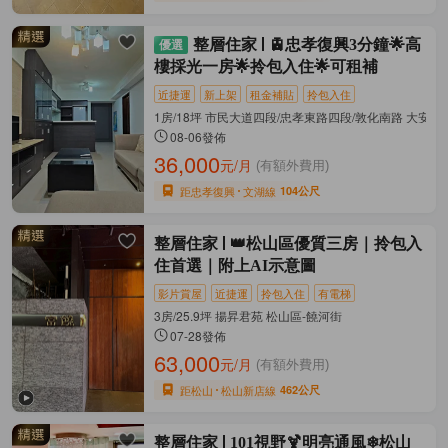
整層住家
🚊忠孝復興3分鐘🌟高
樓採光一房🌟拎包入住🌟可租補
近捷運
新上架
租金補貼
拎包入住
1房/18坪 市民大道四段/忠孝東路四段/敦化南路 大安區
08-06發佈
36,000
元/月
(有額外費用)
距忠孝復興
文湖線
104公尺
整層住家
👑松山區優質三房｜拎包入
住首選｜附上AI示意圖
影片賞屋
近捷運
拎包入住
有電梯
3房/25.9坪 揚昇君苑 松山區-饒河街
07-28發佈
63,000
元/月
(有額外費用)
距松山
松山新店線
462公尺
整層住家
101視野🍹明亮通風❄松山