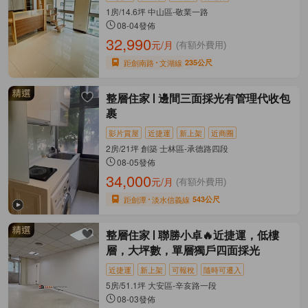
1房/14.6坪 中山區-敬業一路
08-04發佈
32,990
元/月
(有額外費用)
距劍南路
文湖線
235公尺
整層住家
邊間三面採光有管理代收包
裹
影片賞屋
近捷運
新上架
近商圈
2房/21坪 創築 士林區-承德路四段
08-05發佈
34,000
元/月
(有額外費用)
距劍潭
淡水信義線
543公尺
整層住家
聯勝小卓🔥近捷運，低樓
層，大坪數，單層獨戶四面採光
近捷運
新上架
可報稅
隨時可遷入
5房/51.1坪 大安區-辛亥路一段
08-03發佈