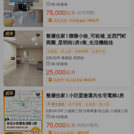
08-06發佈
75,000
元/月
(含管理費)
距行天宮
中和新蘆線
130公尺
整層住家
聯勝小徐_可租補_近西門町
商圈_昆明街2房1衛_生活機能佳
近捷運
新上架
免服務費
社會住宅
2房/22坪 萬華區-昆明街
08-06發佈
25,000
元/月
距西門
松山新店線
484公尺
整層住家
小巨蛋捷運共生宅電梯2房
屋主直租
影片賞屋
近捷運
新上架
2房/24.5坪 八德路三段12巷華廈 松山區-八德路三段
08-02發佈
70,000
元/月
(有額外費用)
距台北小巨蛋
397公尺