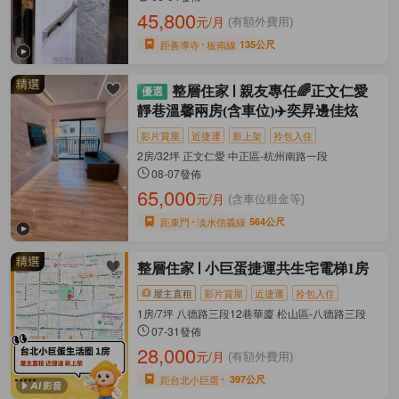
45,800
元/月
(有額外費用)
距善導寺
板南線
135公尺
整層住家
親友專任🌈正文仁愛
靜巷溫馨兩房(含車位)✈️奕昇邊佳炫
影片賞屋
近捷運
新上架
拎包入住
2房/32坪 正文仁愛 中正區-杭州南路一段
08-07發佈
65,000
元/月
(含車位租金等)
距東門
淡水信義線
564公尺
整層住家
小巨蛋捷運共生宅電梯1房
屋主直租
影片賞屋
近捷運
拎包入住
1房/7坪 八德路三段12巷華廈 松山區-八德路三段
07-31發佈
28,000
元/月
(有額外費用)
距台北小巨蛋
397公尺