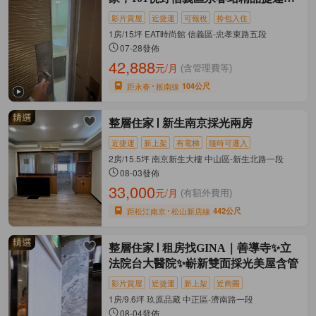
奢宅
影片賞屋
近捷運
可報稅
拎包入住
1房/15坪 EAT時尚館 信義區-忠孝東路五段
07-28發佈
42,888
元/月
(含管理費等)
距永春
板南線
104公尺
整層住家
新生南京採光兩房
近捷運
新上架
有電梯
隨時可遷入
2房/15.5坪 南京新生大樓 中山區-新生北路一段
08-03發佈
33,000
元/月
(有額外費用)
距松江南京
松山新店線
442公尺
整層住家
租房找GINA｜善導寺✨立
法院台大醫院✨嶄新雙面採光美屋含管
影片賞屋
近捷運
新上架
近商圈
1房/9.6坪 玖原品藏 中正區-濟南路一段
08-04發佈