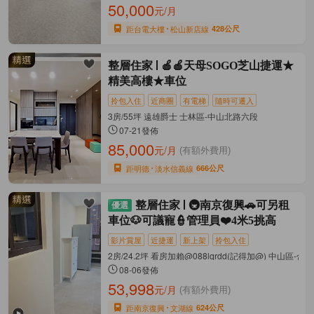
50,000
元/月
距台電大樓
松山新店線
428公尺
整層住家
🍎🍎天母SOGO芝山捷運★
精美高樓★車位
拎包入住
近商圈
有電梯
隨時可遷入
3房/55坪 遠雄爵士 士林區-中山北路六段
07-21發佈
85,000
元/月
(有額外費用)
距明德
淡水信義線
666公尺
整層住家
🚇南京復興🚗可另租
車位🐶可議寵👮管理員❤️4米5挑高
影片賞屋
近捷運
新上架
拎包入住
2房/24.2坪 看房加賴@088lqrdd(記得加@) 中山區-合
08-06發佈
53,998
元/月
(有額外費用)
距南京復興
文湖線
624公尺