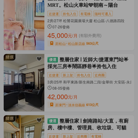
MRT。松山火車站🩵朝南～陽台
近捷運
拎包入住
有電梯
隨時可遷入
2房/27坪 松贊花園廣場大廈 松山區-八德路四段
07-26發佈
45,000
元/月
(有額外費用)
距松山
松山新店線
563公尺
整層住家
近師大/捷運東門站🌟
採光三房🌟鬧區靜巷🌟拎包入住
近捷運
新上架
拎包入住
近商圈
3房/25坪 和平東路/新生南路二段/金華街 大安區-永康街
08-05發佈
42,000
元/月
距東門
淡水信義線
613公尺
整層住家
劍南路站/大直，有廚
房、樓中樓、管理員、收垃圾、可貓
近捷運
新上架
近商圈
有電梯