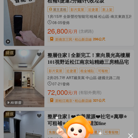
租補x捷運2分鐘x代收垃圾
屋主直租
影片賞屋
近捷運
新上架
1房/15坪 全新聲控智能宅/租補 松山區-南京東路五段
08-05發佈
26,800
元/月
(含網路)
距南京三民
松山新店線
296公尺
整層住家
全新完工！東向晨光高樓層
101視野近松江南京站精緻三房精品宅
影片賞屋
近捷運
租金補貼
可報稅
2房/25.7坪 ART藏美寓 中山區-建國北路二段
07-21發佈
72,000
元/月
(有額外費用)
距松江南京
松山新店線
321公尺
整層住家
❤️友善屋源❤️社宅⭐萬華⭐
可租補⭐免仲介費⭐請加line
免服務費
社會住宅
隨時可遷入
可養寵物