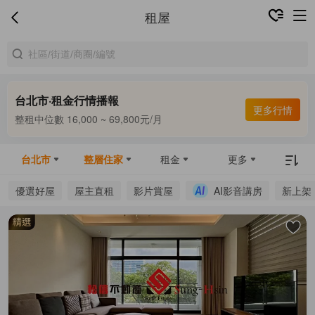
租屋
台北市·租金行情播報
合租中位數 9,800 ~ 13,000元/月
更多行情
整租中位數 16,000 ~ 69,800元/月
合租中位數 9,800 ~ 13,000元/月
台北市
整層住家
租金
更多
優選好屋
屋主直租
影片賞屋
AI影音講房
新上架