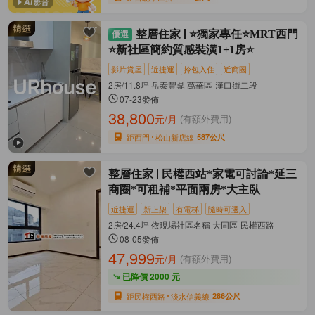
整層住家
⭐獨家專任⭐MRT西門
⭐新社區簡約質感裝潢1+1房⭐
影片賞屋
近捷運
拎包入住
近商圈
2房/11.8坪 岳泰豐鼎 萬華區-漢口街二段
07-23發佈
38,800
元/月
(有額外費用)
距西門
松山新店線
587公尺
整層住家
民權西站*家電可討論*延三
商圈*可租補*平面兩房*大主臥
近捷運
新上架
有電梯
隨時可遷入
2房/24.4坪 依現場社區名稱 大同區-民權西路
08-05發佈
47,999
元/月
(有額外費用)
已降價 2000 元
距民權西路
淡水信義線
286公尺