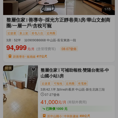
1/15
整層住家
善導寺~採光方正靜巷美3房/華山文創商
圈/一層一戶/含稅可寵
近捷運
新上架
拎包入住
近商圈
3房
52坪
洽0909086668 中山區-長安東路一段
94,999
元/月
08-07發佈
(含管理費等)
距善導寺
板南線
417公尺
整層住家
可補助報稅‧雙陽台衛浴‧中
山國小站3房
近捷運
可報稅
近商圈
有電梯
3房/42.1坪 加line約看房 中山區-新生北路三段
07-27發佈
41,000
元/月
(有額外費用)
已降價 1000 元
距中山國小
中和新蘆線
450公尺