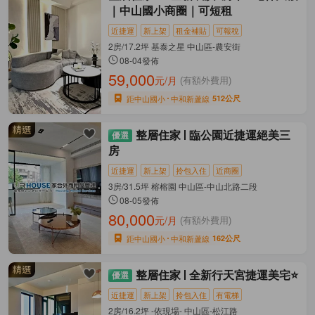
｜中山國小商圈｜可短租
近捷運
新上架
租金補貼
可報稅
2房/17.2坪 基泰之星 中山區-農安街
08-04發佈
59,000
元/月
(有額外費用)
距中山國小
中和新蘆線
512公尺
整層住家
臨公園近捷運絕美三
房
近捷運
新上架
拎包入住
近商圈
3房/31.5坪 榕榕園 中山區-中山北路二段
08-05發佈
80,000
元/月
(有額外費用)
距中山國小
中和新蘆線
162公尺
整層住家
全新行天宮捷運美宅⭐
近捷運
新上架
拎包入住
有電梯
2房/16.2坪 -依現場- 中山區-松江路