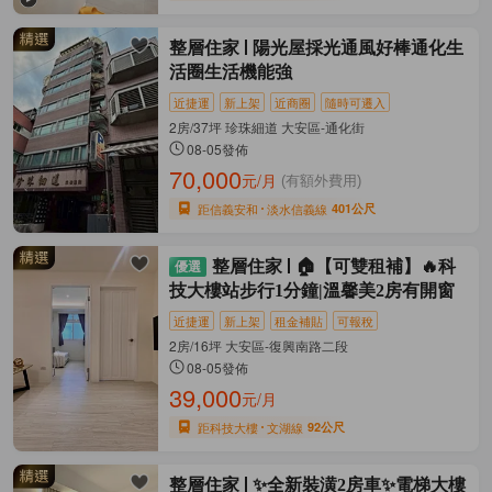
整層住家
陽光屋採光通風好棒通化生
活圈生活機能強
近捷運
新上架
近商圈
隨時可遷入
2房/37坪 珍珠細道 大安區-通化街
08-05發佈
70,000
元/月
(有額外費用)
距信義安和
淡水信義線
401公尺
整層住家
🏠【可雙租補】🔥科
技大樓站步行1分鐘|溫馨美2房有開窗
近捷運
新上架
租金補貼
可報稅
2房/16坪 大安區-復興南路二段
08-05發佈
39,000
元/月
距科技大樓
文湖線
92公尺
整層住家
✨全新裝潢2房車✨電梯大樓