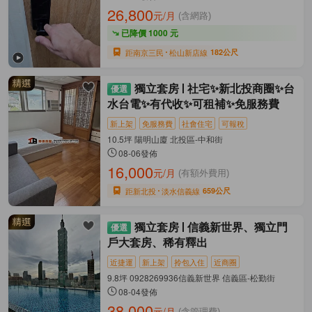
26,800
元/月
(含網路)
已降價 1000 元
距南京三民
松山新店線
182公尺
獨立套房
社宅✨新北投商圈✨台
水台電✨有代收✨可租補✨免服務費
新上架
免服務費
社會住宅
可報稅
10.5坪 陽明山廈 北投區-中和街
08-06發佈
16,000
元/月
(有額外費用)
距新北投
淡水信義線
659公尺
獨立套房
信義新世界、獨立門
戶大套房、稀有釋出
近捷運
新上架
拎包入住
近商圈
9.8坪 0928269936信義新世界 信義區-松勤街
08-04發佈
38,000
元/月
(含管理費)