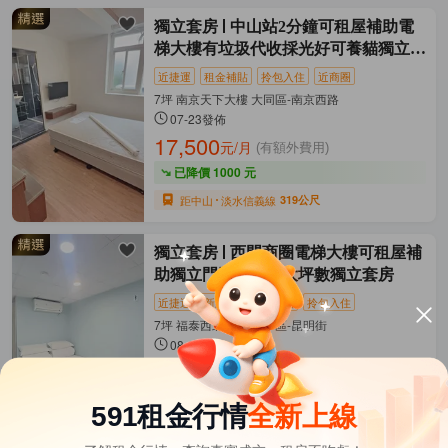
獨立套房
中山站2分鐘可租屋補助電
梯大樓有垃圾代收採光好可養貓獨立套
房
近捷運
租金補貼
拎包入住
近商圈
7坪 南京天下大樓 大同區-南京西路
07-23發佈
17,500
元/月
(有額外費用)
已降價 1000 元
距中山
淡水信義線
319公尺
獨立套房
西門商圈電梯大樓可租屋補
助獨立門牌採光好大坪數獨立套房
近捷運
新上架
租金補貼
拎包入住
7坪 福泰西北大樓 萬華區-昆明街
08-07發佈
15,800
元/月
(含水費等)
距西門
松山新店線
464公尺
591租金行情
全新上線