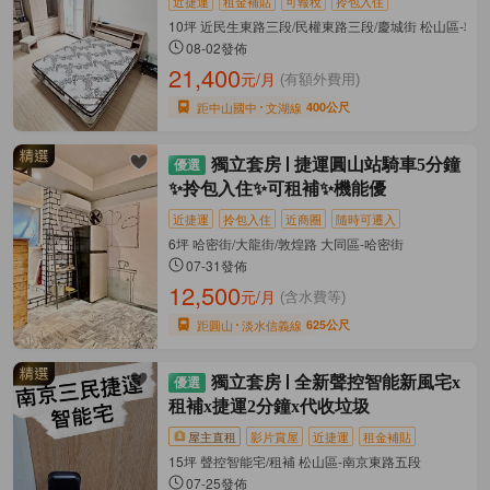
近捷運
租金補貼
可報稅
拎包入住
10坪 近民生東路三段/民權東路三段/慶城街 松山區-敦
08-02發佈
21,400
元/月
(有額外費用)
距中山國中
文湖線
400公尺
獨立套房
捷運圓山站騎車5分鐘
✨拎包入住✨可租補✨機能優
近捷運
拎包入住
近商圈
隨時可遷入
6坪 哈密街/大龍街/敦煌路 大同區-哈密街
07-31發佈
12,500
元/月
(含水費等)
距圓山
淡水信義線
625公尺
獨立套房
全新聲控智能新風宅x
租補x捷運2分鐘x代收垃圾
屋主直租
影片賞屋
近捷運
租金補貼
15坪 聲控智能宅/租補 松山區-南京東路五段
07-25發佈