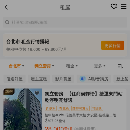
租屋
台北市·租金行情播報
合租中位數 9,800 ~ 13,000元/月
更多行情
整租中位數 16,000 ~ 69,800元/月
合租中位數 9,800 ~ 13,000元/月
台北市
獨立套房
租金
更多
優選好屋
屋主直租
影片賞屋
AI影音講房
新上架
獨立套房
【住商侯靜怡】捷運東門站
乾淨明亮舒適
近捷運
有電梯
隨時可遷入
可開伙
樓中樓/8.2坪 信義美學大樓 大安區-信義路二段
07-26發佈
28,000
元/月
(有額外費用)