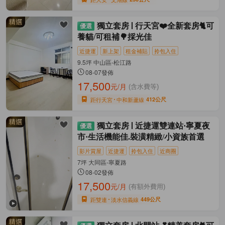
獨立套房
行天宮❤️全新套房🐈可
養貓/可租補🌳採光佳
近捷運
新上架
租金補貼
拎包入住
9.5坪 中山區-松江路
08-07發佈
17,500
元/月
(含水費等)
距行天宮
中和新蘆線
412公尺
獨立套房
近捷運雙連站·寧夏夜
市·生活機能佳.裝潢精緻/小資族首選
影片賞屋
近捷運
拎包入住
近商圈
7坪 大同區-寧夏路
08-02發佈
17,500
元/月
(有額外費用)
距雙連
淡水信義線
449公尺