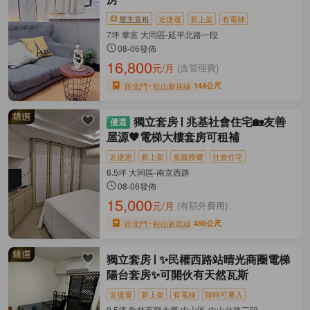
屋主直租
近捷運
新上架
有電梯
7坪 華富 大同區-延平北路一段
08-06發佈
16,800
元/月
(含管理費)
距北門
松山新店線
144公尺
獨立套房
兆基社會住宅🏡友善
屋源🧡電梯大樓套房可租補
近捷運
新上架
免服務費
社會住宅
6.5坪 大同區-南京西路
08-06發佈
15,000
元/月
(有額外費用)
距北門
松山新店線
498公尺
獨立套房
✨民權西路站晴光商圈電梯
陽台套房✨可開伙有天然瓦斯
近捷運
新上架
有電梯
隨時可遷入
9.5坪 歌林百樂大廈 中山區-中山北路三段