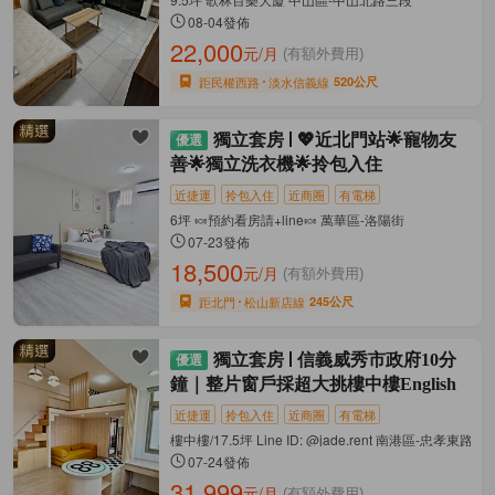
08-04發佈
22,000
元/月
(有額外費用)
距民權西路
淡水信義線
520公尺
獨立套房
💖近北門站🌟寵物友
善🌟獨立洗衣機🌟拎包入住
近捷運
拎包入住
近商圈
有電梯
6坪 🍬預約看房請+line🍬 萬華區-洛陽街
07-23發佈
18,500
元/月
(有額外費用)
距北門
松山新店線
245公尺
獨立套房
信義威秀市政府10分
鐘｜整片窗戶採超大挑樓中樓English
近捷運
拎包入住
近商圈
有電梯
樓中樓/17.5坪 Line ID: @jade.rent 南港區-忠孝東路六
07-24發佈
31,999
元/月
(有額外費用)