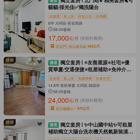
獨立套房
北門站💕精美套房🐈可
貓貓/採光佳✅獨洗陽台
近捷運
新上架
拎包入住
近商圈
8坪 大同區-長安西路
08-04發佈
17,000
元/月
(有額外費用)
距北門
松山新店線
242公尺
獨立套房
⭐友善屋源⭐社宅⭐優
質華廈/交通便捷⭐租屋補助⭐免仲介費
⭐
近捷運
新上架
免服務費
社會住宅
14.8坪 富邑華廈 大同區-歸綏街
08-05發佈
24,000
元/月
(有額外費用)
距大橋國小
472公尺
獨立套房
✨中山國中站✨可租屋
補助獨立大陽台洗衣機天然氣新裝潢家
電