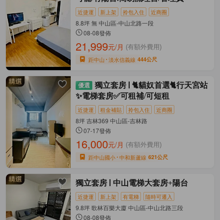
近捷運
新上架
拎包入住
近商圈
8.8坪 無 中山區-中山北路一段
08-08發佈
21,999
元/月
(有額外費用)
距中山
淡水信義線
444公尺
獨立套房
🐈貓奴首選🐈行天宮站
✨電梯套房✅可租補/可短租
近捷運
租金補貼
拎包入住
近商圈
8坪 吉林369 中山區-吉林路
07-17發佈
16,000
元/月
(有額外費用)
距中山國小
中和新蘆線
621公尺
獨立套房
中山電梯大套房+陽台
近捷運
新上架
有電梯
隨時可遷入
9.8坪 歌林百樂大廈 中山區-中山北路三段
08-08發佈