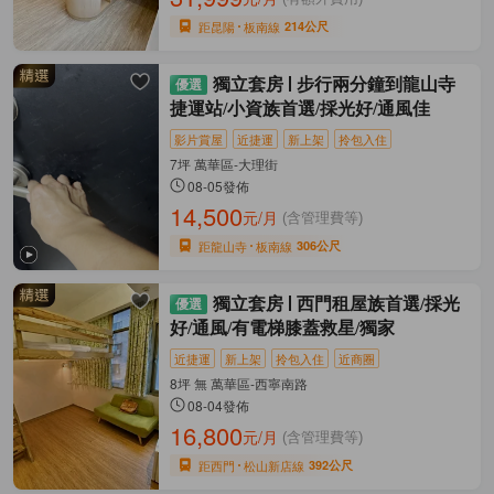
距昆陽
板南線
214公尺
獨立套房
步行兩分鐘到龍山寺
捷運站/小資族首選/採光好/通風佳
影片賞屋
近捷運
新上架
拎包入住
7坪 萬華區-大理街
08-05發佈
14,500
元/月
(含管理費等)
距龍山寺
板南線
306公尺
獨立套房
西門租屋族首選/採光
好/通風/有電梯膝蓋救星/獨家
近捷運
新上架
拎包入住
近商圈
8坪 無 萬華區-西寧南路
08-04發佈
16,800
元/月
(含管理費等)
距西門
松山新店線
392公尺