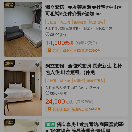
獨立套房
❤️友善屋源❤️社宅⭐中山⭐
可租補⭐免仲介費⭐請加line
近捷運
新上架
免服務費
社會住宅
5.3坪 香檳觀光華廈B 中山區-中山北路二段
08-06發佈
14,000
元/月
(有額外費用)
距中山國小
中和新蘆線
233公尺
獨立套房
全包式套房,長安新生北,拎
包入住,出差短租,（仲免
近捷運
新上架
有電梯
隨時可遷入
4坪 金凰大樓 中山區-新生北路一段
08-07發佈
24,000
元/月
(含水費等)
距松江南京
松山新店線
541公尺
獨立套房
近捷運站/商圈蛋黃區/
可寵/有陽台.簡易流理台/管理員