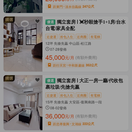
距東門
淡水信義線
247公尺
獨立套房
💓秒殺搶手1+1房/台水
台電/家具全配
近捷運
拎包入住
近商圈
有電梯
12坪 先搶先贏 中山區-松江路
07-28發佈
45,000
元/月
(有額外費用)
距行天宮
中和新蘆線
352公尺
獨立套房
大正一房一廳/代收包
裹垃圾/先搶先贏
近捷運
拎包入住
近商圈
有電梯
15坪 先搶先贏 大安區-復興南路一段
08-02發佈
36,000
元/月
(有額外費用)
距忠孝復興
文湖線
222公尺