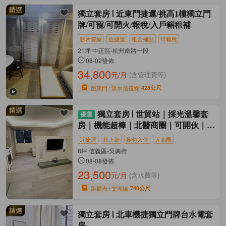
獨立套房
近東門捷運/挑高1樓獨立門
牌/可寵/可開火/報稅/入戶籍租補
影片賞屋
近捷運
租金補貼
可報稅
21坪 中正區-杭州南路一段
08-02發佈
34,800
元/月
(含管理費等)
距東門
淡水信義線
428公尺
獨立套房
世貿站｜採光溫馨套
房｜機能超棒｜北醫商圈｜可開伙｜獨
洗
近捷運
新上架
拎包入住
近商圈
8坪 信義區-吳興街
08-08發佈
23,500
元/月
(含水費等)
距麟光
文湖線
740公尺
獨立套房
北車機捷獨立門牌台水電套
房