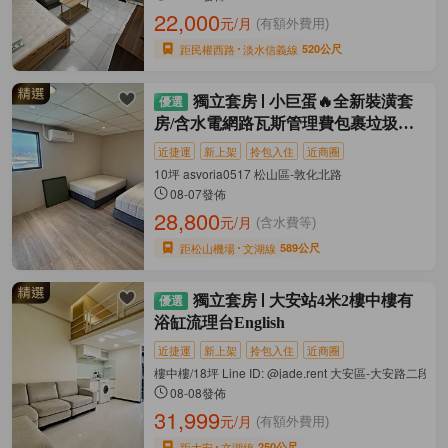
22,000
元/月
(有額外費用)
距民權西路
淡水信義線
520公尺
獨立套房
小巨蛋🔥全新裝潢套
房/含水電網路瓦斯管理費包裹垃圾代
收
近捷運
新上架
拎包入住
近商圈
10坪 asvoria0517 松山區-敦化北路
08-07發佈
28,800
元/月
(含水費等)
距松山機場
文湖線
589公尺
獨立套房
大安站4米2樓中樓有
浴缸流理台English
近捷運
新上架
拎包入住
近商圈
樓中樓/18坪 Line ID: @jade.rent 大安區-大安路二段
08-08發佈
31,999
元/月
(有額外費用)
距大安
文湖線
250公尺