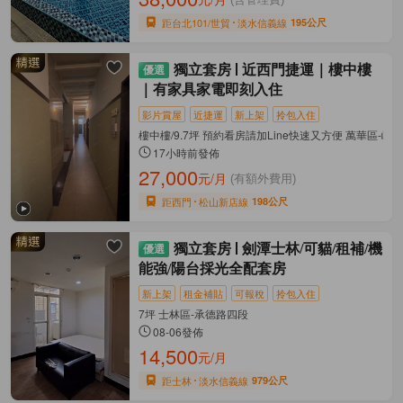
距台北101/世貿
淡水信義線
195公尺
獨立套房
近西門捷運｜樓中樓
｜有家具家電即刻入住
影片賞屋
近捷運
新上架
拎包入住
樓中樓/9.7坪 預約看房請加Line快速又方便 萬華區-峨
17小時前發佈
27,000
元/月
(有額外費用)
距西門
松山新店線
198公尺
獨立套房
劍潭士林/可貓/租補/機
能強/陽台採光全配套房
新上架
租金補貼
可報稅
拎包入住
7坪 士林區-承德路四段
08-06發佈
14,500
元/月
距士林
淡水信義線
979公尺