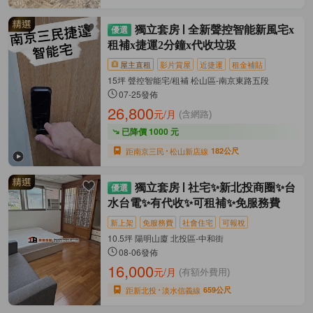
獨立套房
全新聲控智能新風宅x
租補x捷運2分鐘x代收垃圾
屋主直租
影片賞屋
近捷運
租金補貼
15坪 聲控智能宅/租補 松山區-南京東路五段
07-25發佈
26,800
元/月
(含網路)
已降價 1000 元
距南京三民
松山新店線
182公尺
獨立套房
社宅✨新北投商圈✨台
水台電✨有代收✨可租補✨免服務費
新上架
免服務費
社會住宅
可報稅
10.5坪 陽明山廈 北投區-中和街
08-06發佈
16,000
元/月
(有額外費用)
距新北投
淡水信義線
659公尺