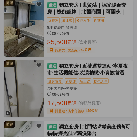
獨立套房
世貿站｜採光陽台套
房｜機能超棒｜北醫商圈｜可開伙｜獨
洗
近捷運
新上架
拎包入住
近商圈
8坪 信義區-吳興街
08-07發佈
25,500
元/月
(含水費等)
距麟光
文湖線
740公尺
獨立套房
近捷運雙連站·寧夏夜
市·生活機能佳.裝潢精緻/小資族首選
影片賞屋
近捷運
新上架
拎包入住
7坪 大同區-寧夏路
08-02發佈
17,500
元/月
(有額外費用)
距雙連
淡水信義線
449公尺
獨立套房
北門站💕精美套房🐈可
貓貓/採光佳✅獨洗陽台