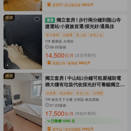
距西門
松山新店線
392公尺
獨立套房
步行兩分鐘到龍山寺
捷運站/小資族首選/採光好/通風佳
影片賞屋
近捷運
新上架
拎包入住
7坪 萬華區-大理街
08-05發佈
14,500
元/月
(含管理費等)
距龍山寺
板南線
306公尺
獨立套房
中山站2分鐘可租屋補助電
梯大樓有垃圾代收採光好可養貓獨立套
房
近捷運
租金補貼
拎包入住
近商圈
7坪 南京天下大樓 大同區-南京西路
07-23發佈
17,500
元/月
(有額外費用)
已降價 1000 元
距中山
淡水信義線
319公尺