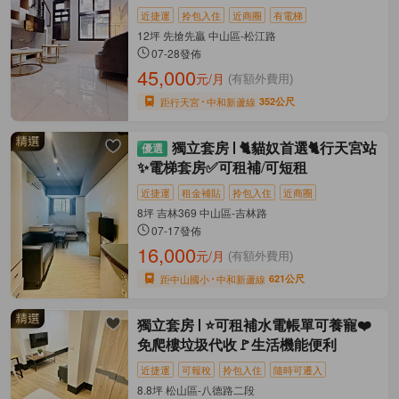
近捷運
拎包入住
近商圈
有電梯
12坪 先搶先贏 中山區-松江路
07-28發佈
45,000
元/月
(有額外費用)
距行天宮
中和新蘆線
352公尺
獨立套房
🐈貓奴首選🐈行天宮站
✨電梯套房✅可租補/可短租
近捷運
租金補貼
拎包入住
近商圈
8坪 吉林369 中山區-吉林路
07-17發佈
16,000
元/月
(有額外費用)
距中山國小
中和新蘆線
621公尺
獨立套房
⭐可租補水電帳單可養寵❤️
免爬樓垃圾代收🚩生活機能便利
近捷運
可報稅
拎包入住
隨時可遷入
8.8坪 松山區-八德路二段