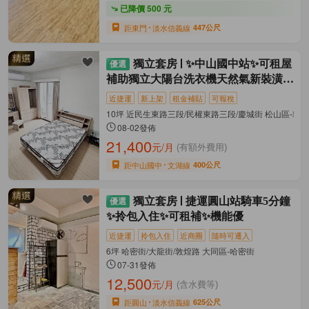
已降價 500 元
距東門
淡水信義線
447公尺
獨立套房
✨中山國中站✨可租屋
補助獨立大陽台洗衣機天然氣新裝潢家
電
近捷運
新上架
租金補貼
可報稅
10坪 近民生東路三段/民權東路三段/慶城街 松山區-敦
08-02發佈
21,400
元/月
(有額外費用)
距中山國中
文湖線
400公尺
獨立套房
捷運圓山站騎車5分鐘
✨拎包入住✨可租補✨機能優
近捷運
拎包入住
近商圈
隨時可遷入
6坪 哈密街/大龍街/敦煌路 大同區-哈密街
07-31發佈
12,500
元/月
(含水費等)
距圓山
淡水信義線
625公尺