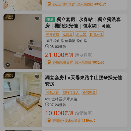
距台北101/世貿
淡水信義線
433公尺
獨立套房
永春站｜獨立獨洗套
房｜機能採光佳｜包水網｜可寵
影片賞屋
近捷運
新上架
拎包入住
10坪 松山路 信義區-松山路
08-03發佈
21,000
元/月
(含水費等)
距廣慈/奉天宮
淡水信義線
302公尺
獨立套房
⭐天母東路半山腰❤️採光佳
套房
拎包入住
隨時可遷入
免管理費
6坪 士林區-天母東路
07-24發佈
10,000
元/月
(含網路等)
距明德
淡水信義線
1939公尺