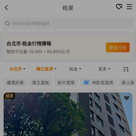
租屋
台北市·租金行情播報
合租中位數 9,800 ~ 13,000元/月
更多行情
整租中位數 16,000 ~ 69,800元/月
合租中位數 9,800 ~ 13,000元/月
台北市
獨立套房
租金
更多
優選好屋
屋主直租
影片賞屋
AI影音講房
新上架