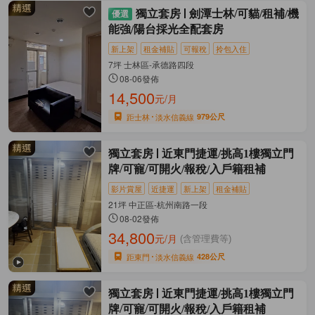
獨立套房
劍潭士林/可貓/租補/機
能強/陽台採光全配套房
新上架
租金補貼
可報稅
拎包入住
7坪 士林區-承德路四段
08-06發佈
14,500
元/月
距士林
淡水信義線
979公尺
獨立套房
近東門捷運/挑高1樓獨立門
牌/可寵/可開火/報稅/入戶籍租補
影片賞屋
近捷運
新上架
租金補貼
21坪 中正區-杭州南路一段
08-02發佈
34,800
元/月
(含管理費等)
距東門
淡水信義線
428公尺
獨立套房
近東門捷運/挑高1樓獨立門
牌/可寵/可開火/報稅/入戶籍租補