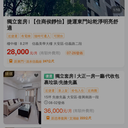
1/10
獨立套房
【住商侯靜怡】捷運東門站乾淨明亮舒
適
近捷運
有電梯
隨時可遷入
可開伙
樓中樓
8.2坪
信義美學大樓 大安區-信義路二段
28,000
元/月
07-26發佈
(有額外費用)
距東門
淡水信義線
247公尺
獨立套房
大正一房一廳/代收包
裹垃圾/先搶先贏
近捷運
新上架
拎包入住
近商圈
15坪 先搶先贏 大安區-復興南路一段
08-02發佈
36,000
元/月
(有額外費用)
距忠孝復興
文湖線
222公尺