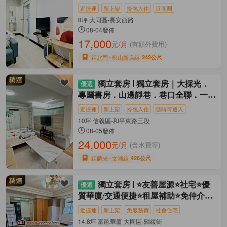
近捷運
新上架
拎包入住
近商圈
8坪 大同區-長安西路
08-04發佈
17,000
元/月
(有額外費用)
距北門
松山新店線
242公尺
獨立套房
獨立套房｜大採光．
專屬書房．山邊靜巷．巷口全聯．一卡
皮箱入住
近捷運
新上架
拎包入住
隨時可遷入
10坪 信義區-和平東路三段
08-05發佈
24,000
元/月
(含水費等)
距麟光
文湖線
426公尺
獨立套房
⭐友善屋源⭐社宅⭐優
質華廈/交通便捷⭐租屋補助⭐免仲介費
⭐
近捷運
新上架
免服務費
社會住宅
14.8坪 富邑華廈 大同區-歸綏街