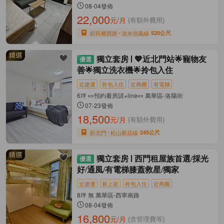
08-04發佈
22,000
元/月
(有額外費用)
距民權西路
淡水信義線
520公尺
獨立套房
💖近北門站🌟寵物友
善🌟獨立洗衣機🌟拎包入住
近捷運
拎包入住
近商圈
有電梯
6坪 🍬預約看房請+line🍬 萬華區-洛陽街
07-23發佈
18,500
元/月
(有額外費用)
距北門
松山新店線
245公尺
獨立套房
西門租屋族首選/採光
好/通風/有電梯膝蓋救星/獨家
近捷運
新上架
拎包入住
近商圈
8坪 無 萬華區-西寧南路
08-04發佈
16,800
元/月
(含管理費等)