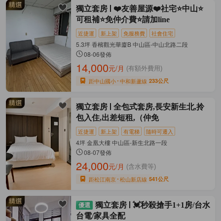
獨立套房
❤️友善屋源❤️社宅⭐中山⭐
可租補⭐免仲介費⭐請加line
近捷運
新上架
免服務費
社會住宅
5.3坪 香檳觀光華廈B 中山區-中山北路二段
08-06發佈
14,000
元/月
(有額外費用)
距中山國小
中和新蘆線
233公尺
獨立套房
全包式套房,長安新生北,拎
包入住,出差短租,（仲免
近捷運
新上架
有電梯
隨時可遷入
4坪 金凰大樓 中山區-新生北路一段
08-07發佈
24,000
元/月
(含水費等)
距松江南京
松山新店線
541公尺
獨立套房
💓秒殺搶手1+1房/台水
台電/家具全配