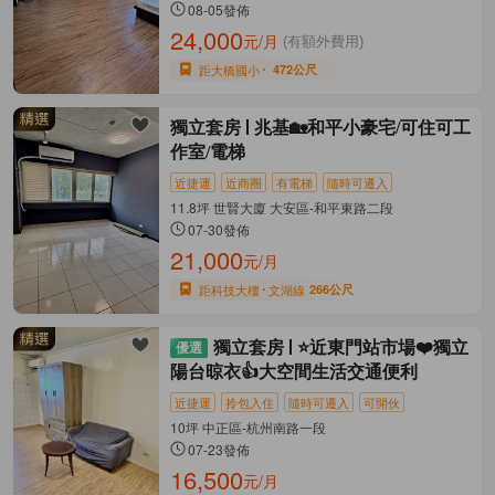
08-05發佈
24,000
元/月
(有額外費用)
距大橋國小
472公尺
獨立套房
兆基🏡和平小豪宅/可住可工
作室/電梯
近捷運
近商圈
有電梯
隨時可遷入
11.8坪 世賢大廈 大安區-和平東路二段
07-30發佈
21,000
元/月
距科技大樓
文湖線
266公尺
獨立套房
⭐近東門站市場❤️獨立
陽台晾衣👍大空間生活交通便利
近捷運
拎包入住
隨時可遷入
可開伙
10坪 中正區-杭州南路一段
07-23發佈
16,500
元/月