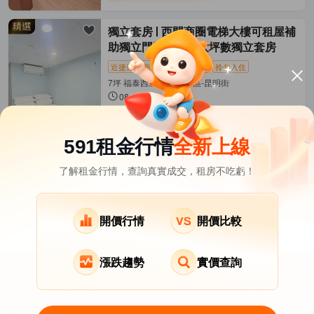
獨立套房
西門商圈電梯大樓可租屋補
助獨立門牌採光好大坪數獨立套房
近捷運
新上架
租金補貼
拎包入住
7坪 福泰西北大樓 萬華區-昆明街
08-07發佈
15,800
元/月
(含水費等)
距西門
松山新店線
464公尺
591租金行情
全新上線
了解租金行情，查詢真實成交，租房不吃虧！
台北市租屋
其它租屋
熱門在租社區
北投區租屋
南港區租屋
文山區租屋
開價行情
開價比較
漲跌趨勢
實價查詢
關於我們
意見反饋
APP下載