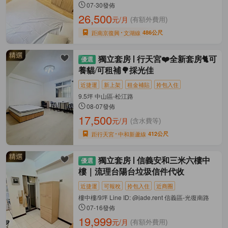
07-30發佈
26,500
元/月
(有額外費用)
距南京復興
文湖線
486公尺
獨立套房
行天宮❤️全新套房🐈可
養貓/可租補🌳採光佳
近捷運
新上架
租金補貼
拎包入住
9.5坪 中山區-松江路
08-07發佈
17,500
元/月
(含水費等)
距行天宮
中和新蘆線
412公尺
獨立套房
信義安和三米六樓中
樓｜流理台陽台垃圾信件代收
近捷運
可報稅
拎包入住
近商圈
樓中樓/9坪 Line ID: @jade.rent 信義區-光復南路
07-16發佈
19,999
元/月
(有額外費用)