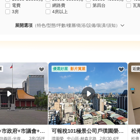
電費
網路費
第四台
瓦
3房
4房以上
展開選項
（特色/型態/坪數/樓層/衛浴/設備/裝潢/須知）
運
優選好屋
影片賞屋
近捷
國父紀念館+市政府+市議會+電梯3房
可報稅101極景公司戶璞園榮15樓邊間附高檔家具家電專業租管
信義區-光復南路
3房/
35坪
璞園榮
中山區-林森北路
2房/
30.4坪
松雍