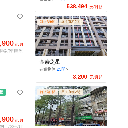
538,494
元/月起
新上架9間
屋主直租2間
,900
元/月
網路/第四臺等)
基泰之星
在租物件
23間
>
3,200
元/月起
屋
新上架7間
屋主直租2間
,900
元/月
費用 700元/月)