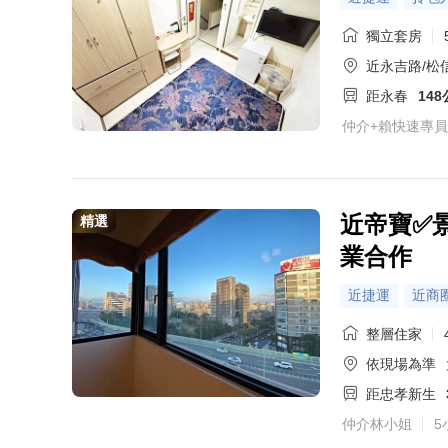
獨立套房
近永吉路/松
距永春
14
仲介+賴快速專
近帝寶✅
精選
業合作
近捷運
近商
整層住家
依現場為準
距忠孝新生
仲介林小姐
5