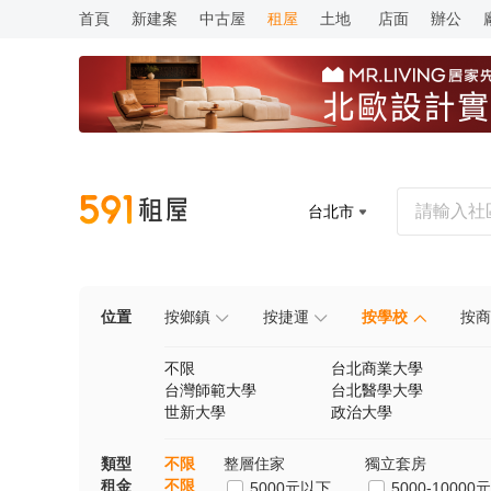
首頁
新建案
中古屋
租屋
土地
店面
辦公
台北市
位置
按鄉鎮
按捷運
按學校
按商
不限
台北商業大學
台灣師範大學
台北醫學大學
世新大學
政治大學
類型
不限
整層住家
獨立套房
租金
不限
5000元以下
5000-10000元