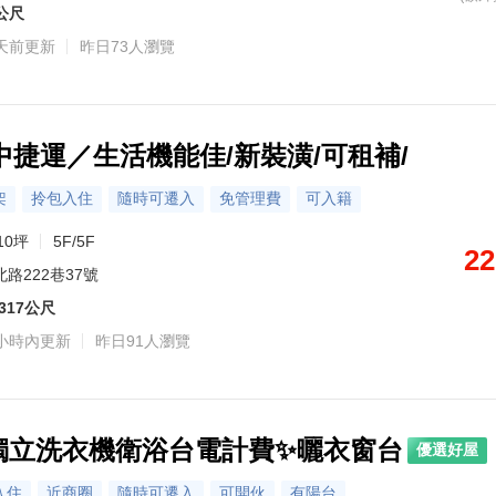
2公尺
天前更新
昨日73人瀏覽
中捷運／生活機能佳/新裝潢/可租補/
架
拎包入住
隨時可遷入
免管理費
可入籍
10坪
5F/5F
22
路222巷37號
317公尺
小時內更新
昨日91人瀏覽
獨立洗衣機衛浴台電計費✨曬衣窗台
優選好屋
入住
近商圈
隨時可遷入
可開伙
有陽台