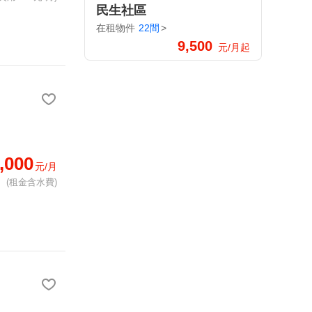
民生社區
在租物件
22間
>
9,500
元/月起
,000
元/月
(租金含水費)