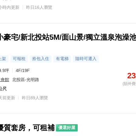
小時內更新
昨日16人瀏覽
金牌專家·李孟叡
金牌專家·鍾天竣
金牌專家·葉玲玲
金牌專家·王聿安
金牌專家·張佩琪
金牌專家·賴美儒
金牌專家·黃頎順
金牌專家·闕宏倫
金牌專家·許瑞麟
金牌專家·寧
主營區域：信義區、南港區
主營區域：松山區
主營區域：大安區
主營區域：北投區、三芝區
主營區域：大安區、中山區
主營區域：大安區、大同區、內湖區、信義區、中正區、中山區
主營區域：永和區、大安區、中正區
主營區域：大安區、中正區、松山區
主營區域：中正區、大安區、中山區
主營區域：中正
熟悉社區：林肯大廈
熟悉社區：大可山石、龍大地
熟悉社區：長順大樓、臨沂帝國大樓、青田福邸、中山水美、華固大安學府、遠雄三名園、學園大廈、敦和新象
熟悉社區：溫州院、吉美大安花園、敦南寓邸、一品苑、富邦醴仁、華固敦品、Forest Park 吉美富徠、和平大苑、潤泰敦仁、璞真一一大廈等
熟悉社區：中正香榭、舞春秋大樓、美麗佳人大廈、中正觀邸大廈、中正文華、中正菁英、中正DC大樓、花齊匯、將作城心、皇普河畔大廈等
熟悉社區：101富裔館、富裔101、達麗信義、達麗101、Taipei Garden、信義川普、NY21紐約花園、四季台北、信義W會館、璞真永吉等
熟悉社區：健安新城A區、健安新城B區、平安新城甲區、健康新城C區、延壽國宅F區、健安新城E區、健康新城BD區、平安新城中央區、平安新城丙區、健安新城F區等
熟悉社區：統領中正、信義VISTA、雅典花園別墅大廈、法意大樓
熟悉社區：Diamond Towers 台北之星、頂高豪景、帝寶、凌雲通商大樓
豪宅/新北投站5M/面山景/獨立溫泉泡澡池
0972-528-586
0972-528-586
0972-528-586
0972-528-586
0972-528-586
0972-528-586
0972-528-586
0972-528-586
0972-528-586
轉 821314
轉 251017
轉 398215
轉 696742
轉 555184
轉 163434
轉 17609
轉 50558
轉 39463
0972-528
上架
可報稅
拎包入住
有電梯
隨時可遷入
9.9坪
4F/19F
23
泉會館
北投區-光明路
(額外費用
7公尺
天前更新
昨日89人瀏覽
優質套房，可租補
優選好屋