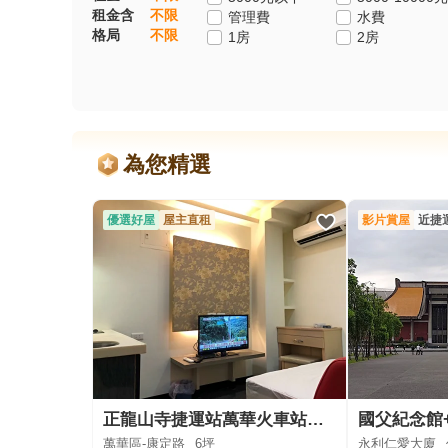
租金含
不限
管理費
水費
格局
不限
1房
2房
為您精選
優選好屋
屋主直租
影片賞屋
近捷
正龍山寺捷運站萬華火車站全新精緻裝潢套房
萬華區-康定路
6坪
永利仁愛大廈