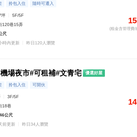
架
拎包入住
隨時可遷入
7坪
5F/5F
15
120巷15弄
(租金含管理費/
8公尺
小時內更新
昨日120人瀏覽
南機場夜市#可租補#文青宅
優選好屋
架
拎包入住
可開伙
坪
3F/5F
14
街18巷
46公尺
天前更新
昨日34人瀏覽