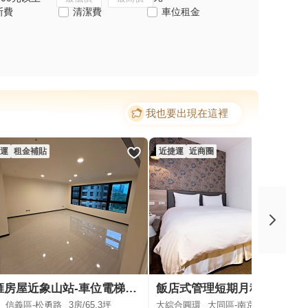
斯費
清潔費
車位租金
我也要出現在這裡
運
租金補貼
近捷運
近商圈
松雍房屋近象山站-車位電梯捷運
飯店式管理短期月租套房(近
信義區-松勇路
3房/
65.3坪
大綜合圓環
大同區-南京西路
5坪