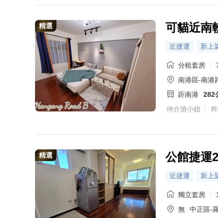
可貓近南
精選
近捷運
新上
分租套房
南港區-南港
距南港
28
仲介游小姐
昨
公館捷運
精選
近捷運
新上
獨立套房
無
中正區-