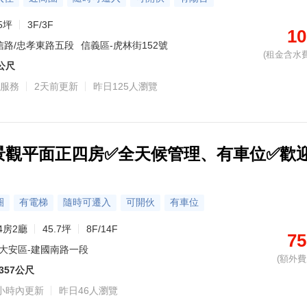
5坪
3F/3F
10
信路/忠孝東路五段
信義區-虎林街152號
(租金含水費
8公尺
員服務
2天前更新
昨日125人瀏覽
景觀平面正四房✅全天候管理、有車位✅歡
圈
有電梯
隨時可遷入
可開伙
有車位
4房2廳
45.7坪
8F/14F
75
大安區-建國南路一段
(額外費用
357公尺
小時內更新
昨日46人瀏覽