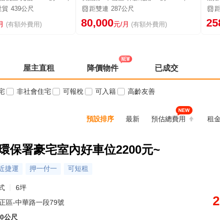
世貿
439公尺
距雙連
287公尺
80,000
25
月
元/月
(有額外費用)
(有額外費用)
屋主直租
降價物件
已成交
宅
非社會住宅
可報稅
可入籍
高齡友善
預設排序
最新
預估總費用
租
環保署豪宅室內好車位2200元~
近捷運
押一付一
可短租
式
6坪
2
正區-中華路一段79號
60公尺