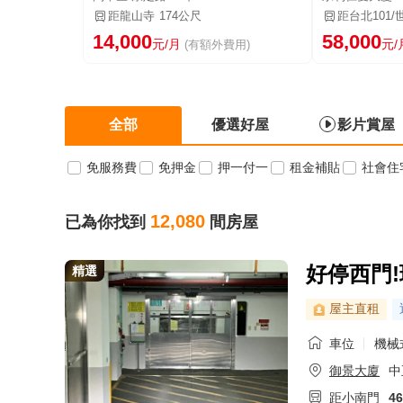
距龍山寺
174公尺
距台北101/
14,000
58,000
元/月
元/
(有額外費用)
全部
優選好屋
影片賞屋
免服務費
免押金
押一付一
租金補貼
社會住
12,080
已為你找到
間房屋
好停西門!
精選
屋主直租
車位
機械
御景大廈
中
距小南門
4