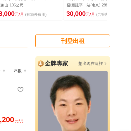
距象山
106公尺
距延平一站(南京)
288公尺
8,000
30,000
元/月
元/月
(有額外費用)
(含管理費等)
刊登出租
金牌專家
想出現在這裡
金
坪數
,200
元/月