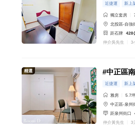
近捷運
新上
獨立套房
北投區-自強街
距石牌
42
仲介吳先生
3
#中正區
精選
近捷運
新上
雅房
5.7
中正區-泉州
距泉州街口
仲介黃先生
3