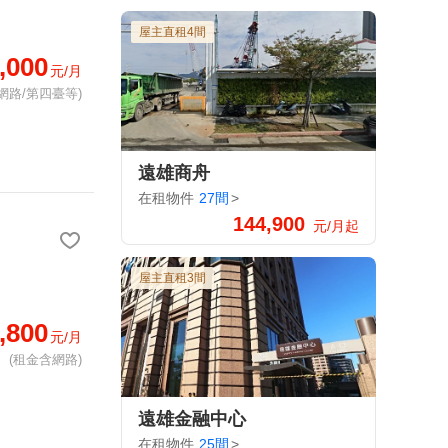
屋主直租4間
,000
元/月
網路/第四臺等)
遠雄商舟
在租物件
27間
>
144,900
元/月起
屋主直租3間
,800
元/月
(租金含網路)
遠雄金融中心
在租物件
25間
>