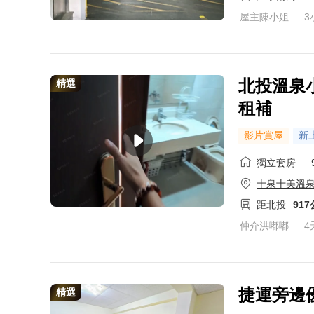
屋主陳小姐
3
北投溫泉小
精選
租補
影片賞屋
新
獨立套房
十泉十美溫
距北投
91
仲介洪嘟嘟
4
捷運旁邊
精選