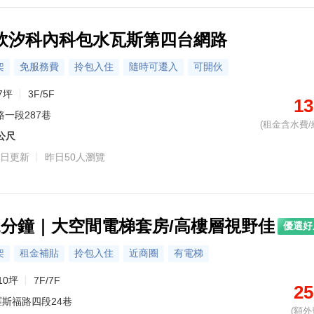
軟汐科內科包水瓦斯第四台網路
架
免服務費
拎包入住
隨時可遷入
可開伙
7坪
3F/5F
13
路一段287巷
(租金含水費/
2公尺
日更新
昨日50人瀏覽
2分鐘｜大空間電梯套房/高樓層視野佳
優選好
架
租金補貼
拎包入住
近商圈
有電梯
10坪
7F/7F
25
羅斯福路四段24巷
(額外