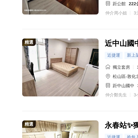
距公館
22
仲介周小姐
3
近中山國
精選
近捷運
新上
獨立套房
松山區-敦化北
距中山國中
仲介鄭先生
3
永春站✨
精選
近捷運
拎包