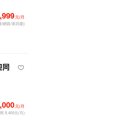
,999
元/月
/網路/第四臺)
迎同
,000
元/月
 8,469元/月)