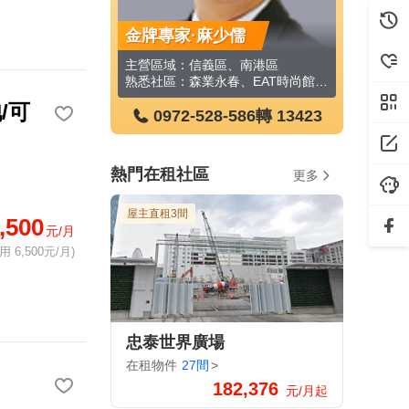
興華
金牌專家·麻少儒
金牌專家
區、大安區
主營區域：信義區、南港區
熟悉社區：大安BINGO、晶采大樓、大安晶華、師大晶華、新隆國宅、傳奇63
熟悉社區：森業永春、EAT時尚館、信義一品、忠孝名人大廈、皇鼎一品、富台國宅公寓、太子東都、達麗信義、璞真永吉、忠孝詠吉等
/可
-586
轉 538193
0972-528-586
轉 13423
0972
熱門在租社區
更多
屋主直租3間
,500
元/月
 6,500元/月)
忠泰世界廣場
在租物件
27間
>
182,376
元/月起