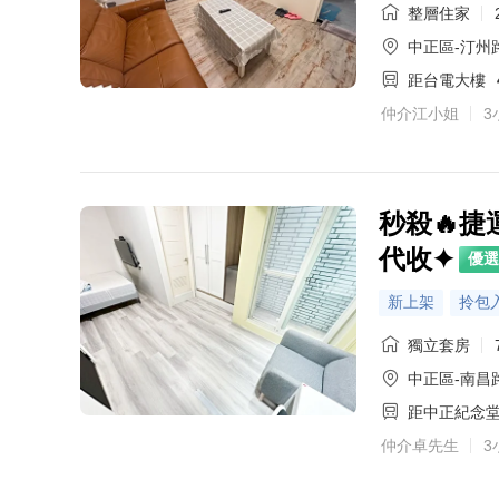
整層住家
中正區-汀州
距台電大樓
仲介江小姐
3
秒殺🔥
代收✦
優選
新上架
拎包
獨立套房
中正區-南昌
距中正紀念
仲介卓先生
3