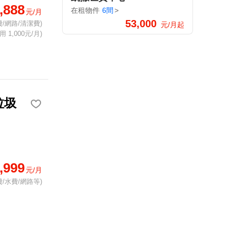
,888
在租物件
6間
>
元/月
53,000
/網路/清潔費)
元/月起
 1,000元/月)
垃圾
,999
元/月
/水費/網路等)