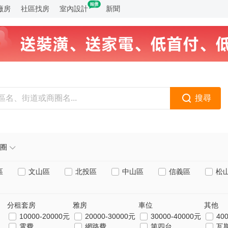
廠房
社區找房
室內設計
新聞
搜尋
圈
區
文山區
北投區
中山區
信義區
松
分租套房
雅房
車位
其他
10000-20000元
20000-30000元
30000-40000元
40
電費
網路費
第四台
瓦