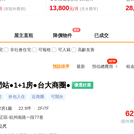
13,800
28
月
元/月
(有額外費用)
(含水費等)
屋主直租
降價物件
已成交
宅
非社會住宅
可報稅
可入籍
高齡友善
預設排序
最新
預估總費用
租
門站●1+1房●台大商圈●
優選好屋
架
拎包入住
近商圈
可開伙
2房1廳
22.9坪
2F/7F
62
正區-杭州南路一段77巷
(額外費用
0公尺