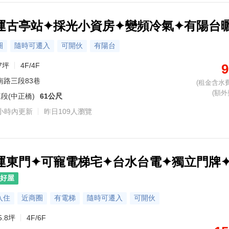
捷運古亭站✦採光小資房✦變頻冷氣✦有陽台
圈
隨時可遷入
可開伙
有陽台
7坪
4F/4F
9
南路三段83巷
(租金含水費
(額外
段(中正橋)
61公尺
小時內更新
昨日109人瀏覽
捷運東門✦可寵電梯宅✦台水台電✦獨立門牌
好屋
入住
近商圈
有電梯
隨時可遷入
可開伙
5.8坪
4F/6F