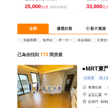
25,000
33,000
元/月
元/
(有額外費用)
全部
優選好屋
影片賞屋
免服務費
免押金
押一付一
租金補貼
社會住
773
已為你找到
間房屋
●MRT東
近捷運
新上
整層住家
正文仁愛
中
距東門
57