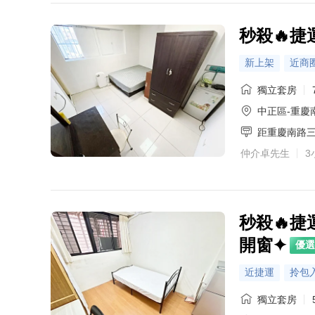
秒殺🔥
新上架
近商
獨立套房
中正區-重慶
距重慶南路三
仲介卓先生
3
秒殺🔥
開窗✦
優選
近捷運
拎包
獨立套房