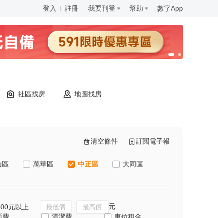
登入
註冊
我要刊登
幫助
數字App
社區找房
地圖找房
清空條件
訂閱電子報
山區
萬華區
中正區
大同區
元
000元以上
斯費
清潔費
車位租金