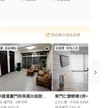
我也要出現在這裡
運
租金補貼
近捷運
拎包入住
古亭捷運廈門街美寓出租附空調
東門仁愛輕奢2房+車位
區-廈門街
2房/
20坪
正文仁愛
中正區-杭州南路一段
2房/
19.
距古亭
437公尺
距東門
570公尺