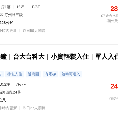
1房1廳
16坪
1F/3F
28
區-汀州路三段
(租金含水費
(額外費用
228公尺
小時內更新
昨日59人瀏覽
分鐘｜台大台科大｜小資輕鬆入住｜單人入
架
拎包入住
近商圈
有電梯
隨時可遷入
10.2坪
7F/7F
24
福路四段24巷
(額外
6公尺
小時內更新
昨日27人瀏覽