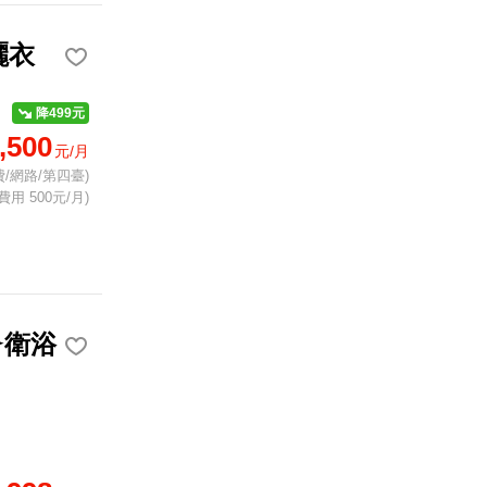
曬衣
降499元
,500
元/月
/網路/第四臺)
費用 500元/月)
✦衛浴