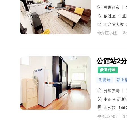
整層住家
依社區
中正
距台電大樓
仲介江小姐
3
公館站2
優選好屋
近捷運
新上
分租套房
中正區-羅斯
距公館
14
仲介江小姐
3