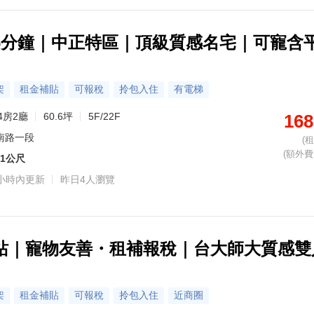
6分鐘｜中正特區｜頂級質感名宅｜可寵含
架
租金補貼
可報稅
拎包入住
有電梯
4房2廳
60.6坪
5F/22F
168
南路一段
(
(額外費用
11公尺
小時內更新
昨日4人瀏覽
站｜寵物友善・租補報稅｜台大師大質感雙
架
租金補貼
可報稅
拎包入住
近商圈