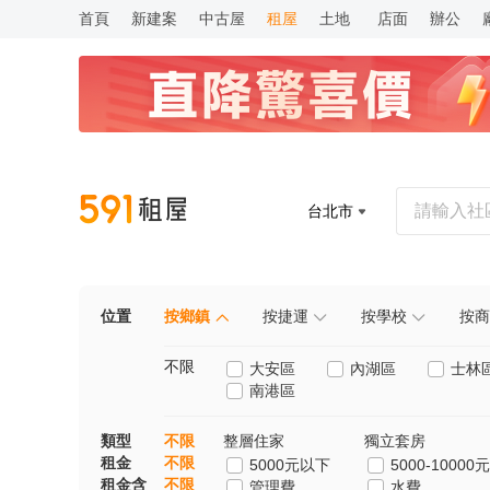
首頁
新建案
中古屋
租屋
土地
店面
辦公
台北市
位置
按鄉鎮
按捷運
按學校
按商
不限
大安區
內湖區
士林
南港區
類型
不限
整層住家
獨立套房
租金
不限
5000元以下
5000-10000元
租金含
不限
管理費
水費