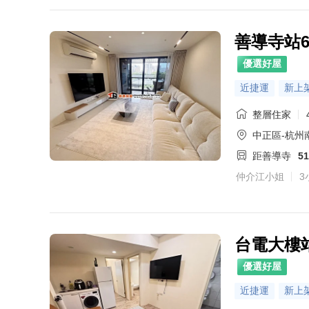
善導寺站
優選好屋
近捷運
新上
整層住家
中正區-杭州
距善導寺
5
仲介江小姐
3
台電大樓
優選好屋
近捷運
新上