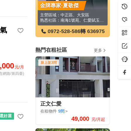
美儒
金牌專家·夏敬傑
金牌專家
區、三芝區
主營區域：中正區、大安區
山石、龍大地
熟悉社區：南海1號苑、仁愛賦玉大廈、虹廷臻裔
冷氣
-586
轉 696742
0972-528-586
轉 636975
0972
熱門在租社區
更多
新上架3間
,000
元/月
含網路/第四臺)
正文仁愛
在租物件
9間
>
選好屋
49,000
元/月起