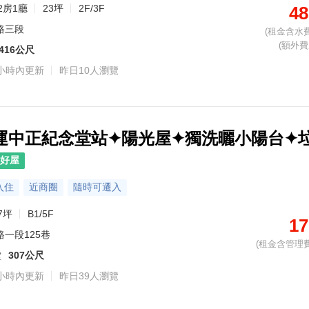
2房1廳
23坪
2F/3F
48
路三段
(租金含水費
(額外費用
416公尺
小時內更新
昨日10人瀏覽
捷運中正紀念堂站✦陽光屋✦獨洗曬小陽台✦
好屋
入住
近商圈
隨時可遷入
7坪
B1/5F
17
路一段125巷
(租金含管理費
堂
307公尺
小時內更新
昨日39人瀏覽