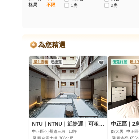
格局
不限
1房
2房
為您精選
屋主直租
近捷運
優選好屋
屋主
NTU｜NTNU｜近捷運｜可租補可報稅
中正區-汀州路三段
10坪
師大居
中正區
距台電大樓
368公尺
距古亭
655