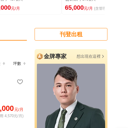
,000
65,000
元/月
元/月
(含管理費)
刊登出租
金牌專家
想出現在這裡
金
坪數
,000
元/月
 4,570元/月)