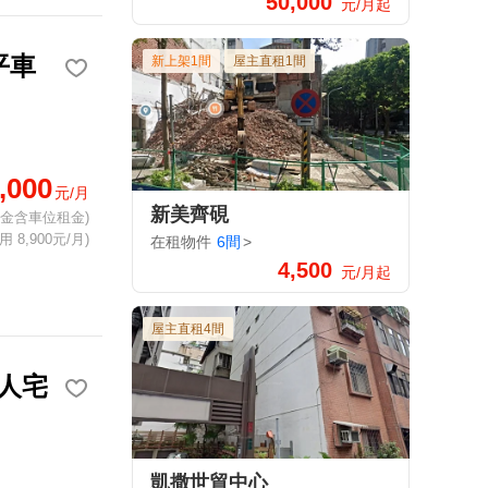
50,000
元/月起
平車
新上架1間
屋主直租1間
,000
元/月
新美齊硯
租金含車位租金)
 8,900元/月)
在租物件
6間
>
4,500
元/月起
屋主直租4間
人宅
凱撒世貿中心