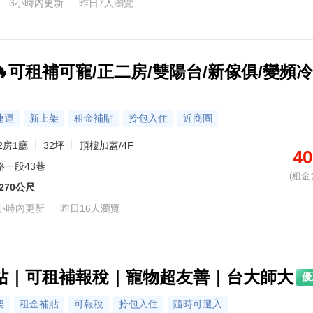
3小時內更新
昨日7人瀏覽
金牌專家·麻少儒
金牌專家·葉子青
金牌專家·臧宏奇
金牌專家·游綺雯
金牌專家·廖奕昕
金牌專家·呂怡柔
金牌專家·鍾天竣
金牌專家·葉玲玲
金牌專家·王聿安
金牌專家·賴
主營區域：信義區、南港區
主營區域：大安區
主營區域：中山區、信義區
主營區域：松山區
主營區域：信義區、南港區
主營區域：松山區
主營區域：大安區
主營區域：信義區、大安區、文山區、南港區
主營區域：內湖區、北區、南屯區、汐止區
主營區域：北投
熟悉社區：統創緻、富邦藝樹
熟悉社區：元大京華、松雍
熟悉社區：林肯大廈
熟悉社區：春之森綠榕區、文心吟釀、麥帥新城DEF區、明湖居、長虹雅築、世紀雲品、明湖雅築、國賓官邸、璞森晴、雅典王朝A區等
熟悉社區：鳴森大苑-碧硯閣、鳴森大苑-鳴森苑
熟悉社區：101富裔館、富裔101、達麗信義、達麗101、Taipei Garden、信義川普、NY21紐約花園、四季台北、信義W會館、璞真永吉等
熟悉社區：健安新城A區、健安新城B區、平安新城甲區、健康新城C區、延壽國宅F區、健安新城E區、健康新城BD區、平安新城中央區、平安新城丙區、健安新城F區等
熟悉社區：EAT國際館、EAT時尚館、森業永春、惟瓦地瑞安大樓、時代廣場大樓、忠孝101、璞真永吉、基泰帝景、築青庭、萬利街1號等
熟悉社區：森業永春、EAT時尚館、信義一品、忠孝名人大廈、皇鼎一品、富台國宅公寓、太子東都、達麗信義、璞真永吉、忠孝詠吉等
熟悉社區：大可
可租補可寵/正二房/雙陽台/新傢俱/變頻
0972-528-586
0972-528-586
0972-528-586
0972-528-586
0972-528-586
0972-528-586
0972-528-586
0972-528-586
0972-528-586
轉 603289
轉 167033
轉 227611
轉 425775
轉 569038
轉 131896
轉 398215
轉 13423
轉 39579
0972-528
捷運
新上架
租金補貼
拎包入住
近商圈
2房1廳
32坪
頂樓加蓋/4F
40
路一段43巷
(租金
270公尺
小時內更新
昨日16人瀏覽
站｜可租補報稅｜寵物超友善｜台大師大
優
架
租金補貼
可報稅
拎包入住
隨時可遷入