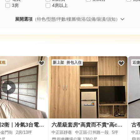
3房
4房以上
展開選項
（特色/型態/坪數/樓層/衛浴/設備/裝潢/須知）
直租
新上架
拎包入住
近捷
中正區｜2房2衛｜冷氣3台電梯全配｜雙捷運近台師大｜可租補
六星級套房*高貴而不貴*高cp*長約可議
-金門街
2房/
13坪
中正區靜巷
中正區-汀州路一段
5坪
中正
公尺
距南機場公寓
138公尺