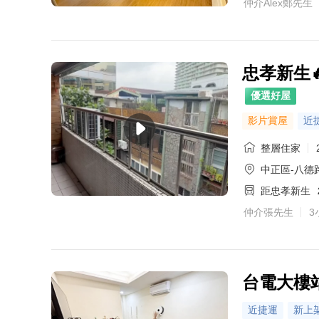
仲介Alex鄭先生
忠孝新生
優選好屋
影片賞屋
近
整層住家
中正區-八德
距忠孝新生
仲介張先生
3
台電大樓
近捷運
新上