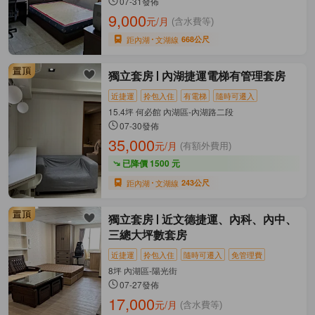
07-31發佈
9,000
元/月
(含水費等)
距內湖
文湖線
668公尺
獨立套房
內湖捷運電梯有管理套房
近捷運
拎包入住
有電梯
隨時可遷入
15.4坪 何必館 內湖區-內湖路二段
07-30發佈
35,000
元/月
(有額外費用)
已降價 1500 元
距內湖
文湖線
243公尺
獨立套房
近文德捷運、內科、內中、
三總大坪數套房
近捷運
拎包入住
隨時可遷入
免管理費
8坪 內湖區-陽光街
07-27發佈
17,000
元/月
(含水費等)