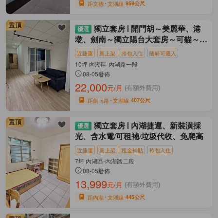
距文德
文湖線
959公尺
獨立套房
開門胡～美麗華、港
墘、劍南～獨立陽台大套房～可貓～無
租補
近捷運
新上架
拎包入住
隨時可遷入
10坪 內湖區-內湖路一段
08-05發佈
22,000
元/月
(有額外費用)
距劍南路
文湖線
407公尺
獨立套房
內湖捷運、新裝潢採
光、含水電/可租補/垃圾代收、免爬高
近捷運
新上架
租金補貼
拎包入住
7坪 內湖區-內湖路二段
08-05發佈
13,999
元/月
(有額外費用)
距內湖
文湖線
445公尺