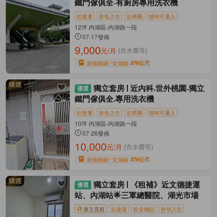
鐵門傢俱全-有廚房專用洗衣機
近捷運
拎包入住
近商圈
隨時可遷入
12坪 內湖區-內湖路一段
07-17發佈
9,000
元/月
(含水費等)
距劍南路
文湖線
376公尺
獨立套房
近內科.世外桃園-獨立
鐵門傢俱全.專用洗衣機
近捷運
拎包入住
近商圈
隨時可遷入
10坪 內湖區-內湖路一段
07-26發佈
10,000
元/月
(含水費等)
距劍南路
文湖線
376公尺
獨立套房
《租補》近文德捷運
站、內湖站🌟三軍總醫院、湖光市場
屋主直租
近捷運
租金補貼
拎包入住