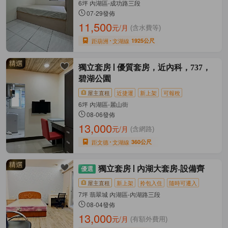
6坪 內湖區-成功路三段
07-29發佈
11,500
元/月
(含水費等)
距葫洲
文湖線
1925公尺
獨立套房
優質套房，近內科，737，
碧湖公園
屋主直租
近捷運
新上架
可報稅
6坪 內湖區-麗山街
08-06發佈
13,000
元/月
(含網路)
距文德
文湖線
360公尺
獨立套房
內湖大套房-設備齊
屋主直租
新上架
拎包入住
隨時可遷入
7坪 翡翠城 內湖區-內湖路三段
08-04發佈
13,000
元/月
(有額外費用)