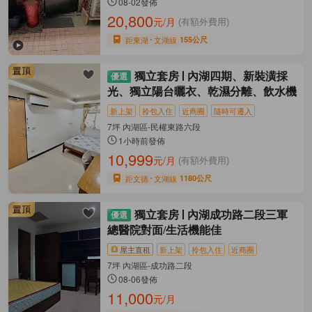
08-02發佈
20,800
元/月
(有額外費用)
距東湖
文湖線
155公尺
獨立套房
內湖四期、新裝潢採
光、獨立陽台曬衣、乾濕分離、飲水機
新上架
拎包入住
近商圈
隨時可遷入
7坪 內湖區-民權東路六段
1小時前發佈
10,999
元/月
(有額外費用)
距文德
文湖線
1180公尺
獨立套房
內湖成功路二段三軍
總醫院對面/生活機能佳
屋主直租
新上架
拎包入住
近商圈
7坪 內湖區-成功路二段
08-06發佈
11,000
元/月