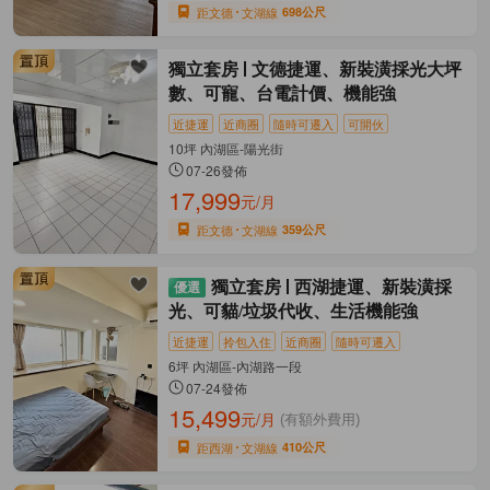
距文德
文湖線
698公尺
獨立套房
文德捷運、新裝潢採光大坪
數、可寵、台電計價、機能強
近捷運
近商圈
隨時可遷入
可開伙
10坪 內湖區-陽光街
07-26發佈
17,999
元/月
距文德
文湖線
359公尺
獨立套房
西湖捷運、新裝潢採
光、可貓/垃圾代收、生活機能強
近捷運
拎包入住
近商圈
隨時可遷入
6坪 內湖區-內湖路一段
07-24發佈
15,499
元/月
(有額外費用)
距西湖
文湖線
410公尺