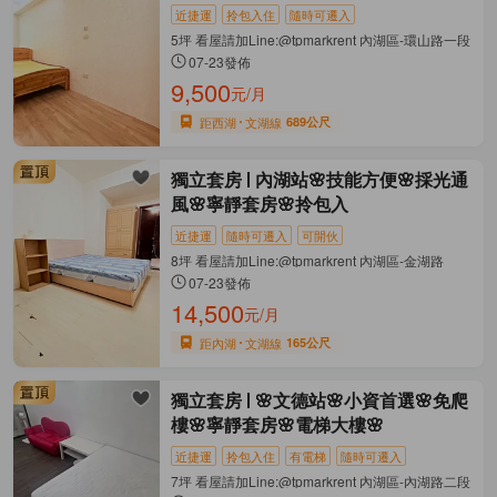
近捷運
拎包入住
隨時可遷入
5坪 看屋請加Line:@tpmarkrent 內湖區-環山路一段
07-23發佈
9,500
元/月
距西湖
文湖線
689公尺
獨立套房
內湖站🌸技能方便🌸採光通
風🌸寧靜套房🌸拎包入
近捷運
隨時可遷入
可開伙
8坪 看屋請加Line:@tpmarkrent 內湖區-金湖路
07-23發佈
14,500
元/月
距內湖
文湖線
165公尺
獨立套房
🌸文德站🌸小資首選🌸免爬
樓🌸寧靜套房🌸電梯大樓🌸
近捷運
拎包入住
有電梯
隨時可遷入
7坪 看屋請加Line:@tpmarkrent 內湖區-內湖路二段