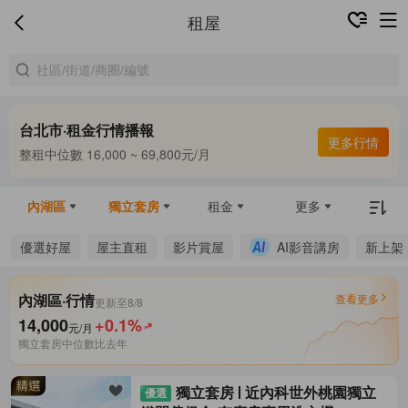
租屋
台北市·租金行情播報
合租中位數 9,800 ~ 13,000元/月
更多行情
整租中位數 16,000 ~ 69,800元/月
合租中位數 9,800 ~ 13,000元/月
內湖區
獨立套房
租金
更多
優選好屋
屋主直租
影片賞屋
AI影音講房
新上架
內湖區·行情
查看更多
更新至8/8
14,000
+0.1%
元/月
獨立套房中位數
比去年
獨立套房
近內科世外桃園獨立