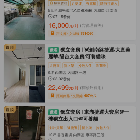
屋主直租
近捷運
有電梯
隨時可遷入
5.5坪 湖光國宅乙區BDG棟 內湖區-江南街
07-15發佈
16,000
元/月
(含管理費等)
距文德
文湖線
751公尺
獨立套房
💓劍南路捷運/大直美
麗華/陽台大套房/可養貓咪
近捷運
新上架
拎包入住
近商圈
9坪 內湖區-內湖路一段
08-02發佈
22,499
元/月
(有額外費用)
距劍南路
文湖線
407公尺
獨立套房
東湖捷運大套房💯一
樓獨立出入口🍉可養貓
影片賞屋
近捷運
新上架
拎包入住
10坪 書香畫境 內湖區-康寧路三段