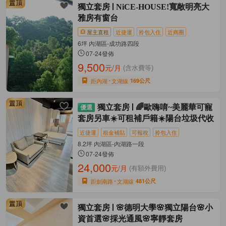
獨立套房
NiCE-HOUSE!寬敞明亮大
雅房有窗台
屋主直租
近捷運
拎包入住
近商圈
6坪 內湖區-成功路四段
07-24發佈
9,500
元/月
(含水費等)
距內湖
文湖線
169公尺
獨立套房
🌈歐嗨唷~美麗華可寵
套房另車☀️可租補戶籍☀️陽台垃圾代收
近捷運
租金補貼
可報稅
拎包入住
8.2坪 內湖區-內湖路一段
07-24發佈
24,000
元/月
(有額外費用)
距劍南路
文湖線
481公尺
獨立套房
🌸德明大學🌸獨立陽台🌸小
資首選🌸採光通風🌸寧靜套房