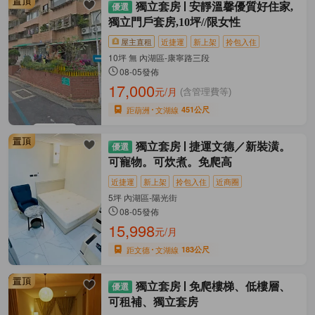
獨立套房
安靜溫馨優質好住家,
獨立門戶套房,10坪//限女性
屋主直租
近捷運
新上架
拎包入住
10坪 無 內湖區-康寧路三段
08-05發佈
17,000
元/月
(含管理費等)
距葫洲
文湖線
451公尺
獨立套房
捷運文德／新裝潢。
可寵物。可炊煮。免爬高
近捷運
新上架
拎包入住
近商圈
5坪 內湖區-陽光街
08-05發佈
15,998
元/月
距文德
文湖線
183公尺
獨立套房
免爬樓梯、低樓層、
可租補、獨立套房