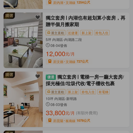
距內湖
文湖線
1254公尺
獨立套房
內湖也有超划算小套房，再
贈半個月搬家期
屋主直租
近捷運
新上架
拎包入住
5坪 內湖區-內湖路二段
08-04發佈
12,000
元/月
距文德
文湖線
727公尺
獨立套房
電梯一房一廳大套房/
採光極佳/垃圾代收/電子櫃收包裹
屋主直租
新上架
拎包入住
有電梯
10坪 內湖區-新明路
08-03發佈
33,800
元/月
(有額外費用)
距昆陽
板南線
1078公尺