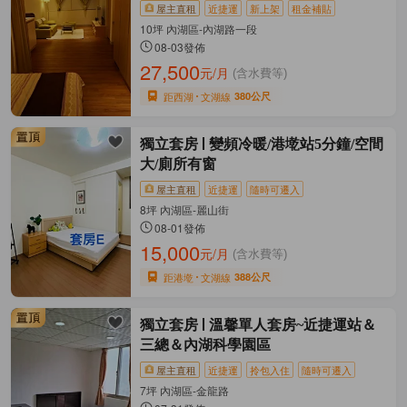
屋主直租
近捷運
新上架
租金補貼
10坪 內湖區-內湖路一段
08-03發佈
27,500
元/月
(含水費等)
距西湖
文湖線
380公尺
獨立套房
變頻冷暖/港墘站5分鐘/空間
大/廁所有窗
屋主直租
近捷運
隨時可遷入
8坪 內湖區-麗山街
08-01發佈
15,000
元/月
(含水費等)
距港墘
文湖線
388公尺
獨立套房
溫馨單人套房~近捷運站＆
三總＆內湖科學園區
屋主直租
近捷運
拎包入住
隨時可遷入
7坪 內湖區-金龍路