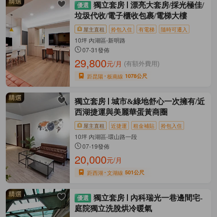
獨立套房
漂亮大套房/採光極佳/
垃圾代收/電子櫃收包裹/電梯大樓
屋主直租
拎包入住
有電梯
隨時可遷入
10坪 內湖區-新明路
07-31發佈
29,800
元/月
(有額外費用)
距昆陽
板南線
1078公尺
獨立套房
城市&綠地舒心一次擁有/近
西湖捷運與美麗華蛋黃商圈
屋主直租
近捷運
租金補貼
拎包入住
10坪 內湖區-環山路一段
07-19發佈
20,000
元/月
距西湖
文湖線
501公尺
獨立套房
內科瑞光一巷邊間宅-
庭院獨立洗脫烘冷暖氣