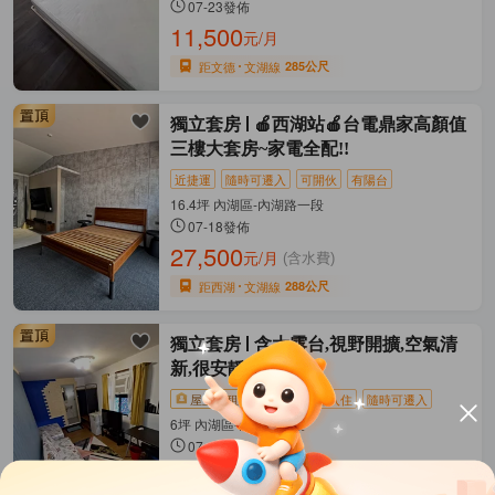
07-23發佈
11,500
元/月
距文德
文湖線
285公尺
獨立套房
🍎西湖站🍎台電鼎家高顏值
三樓大套房~家電全配!!
近捷運
隨時可遷入
可開伙
有陽台
16.4坪 內湖區-內湖路一段
07-18發佈
27,500
元/月
(含水費)
距西湖
文湖線
288公尺
獨立套房
含大露台,視野開擴,空氣清
新,很安靜
屋主直租
近捷運
拎包入住
隨時可遷入
6坪 內湖區-內湖路三段
07-12發佈
11,500
元/月
(含管理費等)