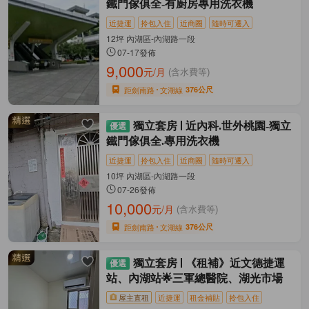
鐵門傢俱全-有廚房專用洗衣機
近捷運
拎包入住
近商圈
隨時可遷入
12坪 內湖區-內湖路一段
07-17發佈
9,000
元/月
(含水費等)
距劍南路
文湖線
376公尺
獨立套房
近內科.世外桃園-獨立
鐵門傢俱全.專用洗衣機
近捷運
拎包入住
近商圈
隨時可遷入
10坪 內湖區-內湖路一段
07-26發佈
10,000
元/月
(含水費等)
距劍南路
文湖線
376公尺
獨立套房
《租補》近文德捷運
站、內湖站🌟三軍總醫院、湖光市場
屋主直租
近捷運
租金補貼
拎包入住