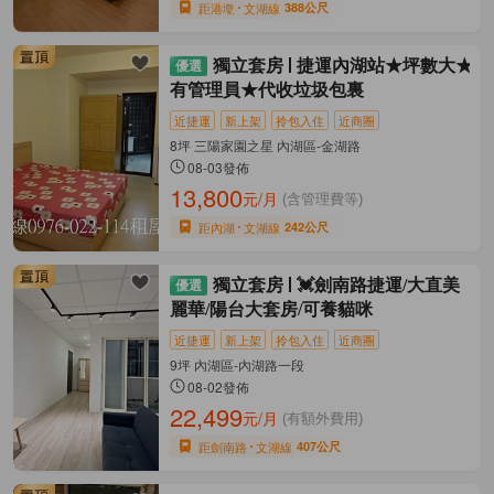
距港墘
文湖線
388公尺
獨立套房
捷運內湖站★坪數大★
有管理員★代收垃圾包裏
近捷運
新上架
拎包入住
近商圈
8坪 三陽家園之星 內湖區-金湖路
08-03發佈
13,800
元/月
(含管理費等)
距內湖
文湖線
242公尺
獨立套房
💓劍南路捷運/大直美
麗華/陽台大套房/可養貓咪
近捷運
新上架
拎包入住
近商圈
9坪 內湖區-內湖路一段
08-02發佈
22,499
元/月
(有額外費用)
距劍南路
文湖線
407公尺