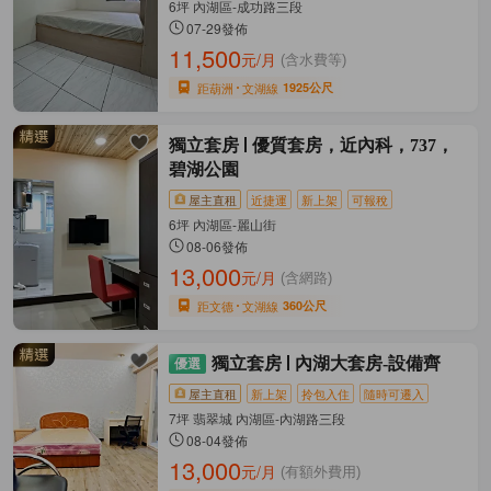
6坪 內湖區-成功路三段
07-29發佈
11,500
元/月
(含水費等)
距葫洲
文湖線
1925公尺
獨立套房
優質套房，近內科，737，
碧湖公園
屋主直租
近捷運
新上架
可報稅
6坪 內湖區-麗山街
08-06發佈
13,000
元/月
(含網路)
距文德
文湖線
360公尺
獨立套房
內湖大套房-設備齊
屋主直租
新上架
拎包入住
隨時可遷入
7坪 翡翠城 內湖區-內湖路三段
08-04發佈
13,000
元/月
(有額外費用)