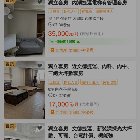
獨立套房
內湖捷運電梯有管理套房
近捷運
拎包入住
有電梯
隨時可遷入
15.4坪 何必館 內湖區-內湖路二段
07-30發佈
35,000
元/月
(有額外費用)
已降價 1500 元
距內湖
文湖線
243公尺
獨立套房
近文德捷運、內科、內中、
三總大坪數套房
近捷運
拎包入住
隨時可遷入
免管理費
8坪 內湖區-陽光街
07-27發佈
17,000
元/月
(含水費等)
距文德
文湖線
698公尺
獨立套房
文德捷運、新裝潢採光大坪
數、可寵、台電計價、機能強