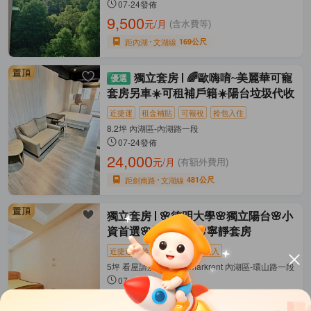
07-24發佈
9,500
元/月
(含水費等)
距內湖
文湖線
169公尺
獨立套房
🌈歐嗨唷~美麗華可寵
套房另車☀️可租補戶籍☀️陽台垃圾代收
近捷運
租金補貼
可報稅
拎包入住
8.2坪 內湖區-內湖路一段
07-24發佈
24,000
元/月
(有額外費用)
距劍南路
文湖線
481公尺
獨立套房
🌸德明大學🌸獨立陽台🌸小
資首選🌸採光通風🌸寧靜套房
近捷運
拎包入住
隨時可遷入
5坪 看屋請加Line:@tpmarkrent 內湖區-環山路一段
07-23發佈
9,500
元/月