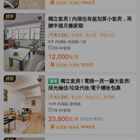
距內湖
文湖線
1254公尺
獨立套房
內湖也有超划算小套房，再
贈半個月搬家期
屋主直租
近捷運
新上架
拎包入住
5坪 內湖區-內湖路二段
08-04發佈
12,000
元/月
距文德
文湖線
727公尺
獨立套房
電梯一房一廳大套房/
採光極佳/垃圾代收/電子櫃收包裹
屋主直租
新上架
拎包入住
有電梯
10坪 內湖區-新明路
08-03發佈
33,800
元/月
(有額外費用)
距昆陽
板南線
1078公尺