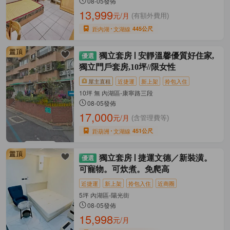
08-05發佈
13,999
元/月
(有額外費用)
距內湖
文湖線
445公尺
獨立套房
安靜溫馨優質好住家,
獨立門戶套房,10坪//限女性
屋主直租
近捷運
新上架
拎包入住
10坪 無 內湖區-康寧路三段
08-05發佈
17,000
元/月
(含管理費等)
距葫洲
文湖線
451公尺
獨立套房
捷運文德／新裝潢。
可寵物。可炊煮。免爬高
近捷運
新上架
拎包入住
近商圈
5坪 內湖區-陽光街
08-05發佈
15,998
元/月