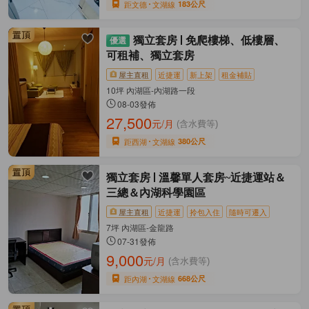
距文德
文湖線
183公尺
獨立套房
免爬樓梯、低樓層、
可租補、獨立套房
屋主直租
近捷運
新上架
租金補貼
10坪 內湖區-內湖路一段
08-03發佈
27,500
元/月
(含水費等)
距西湖
文湖線
380公尺
獨立套房
溫馨單人套房~近捷運站＆
三總＆內湖科學園區
屋主直租
近捷運
拎包入住
隨時可遷入
7坪 內湖區-金龍路
07-31發佈
9,000
元/月
(含水費等)
距內湖
文湖線
668公尺