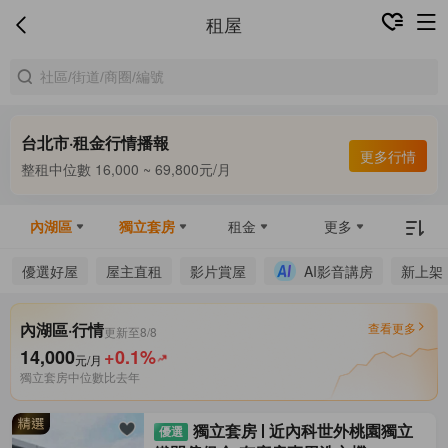
租屋
台北市·租金行情播報
合租中位數 9,800 ~ 13,000元/月
更多行情
整租中位數 16,000 ~ 69,800元/月
合租中位數 9,800 ~ 13,000元/月
內湖區
獨立套房
租金
更多
優選好屋
屋主直租
影片賞屋
AI影音講房
新上架
內湖區·行情
查看更多
更新至8/8
14,000
+0.1%
元/月
獨立套房中位數
比去年
獨立套房
近內科世外桃園獨立