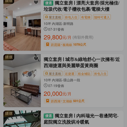
獨立套房
漂亮大套房/採光極佳/
垃圾代收/電子櫃收包裹/電梯大樓
屋主直租
拎包入住
有電梯
隨時可遷入
10坪 內湖區-新明路
07-31發佈
29,800
元/月
(有額外費用)
距昆陽
板南線
1078公尺
獨立套房
城市&綠地舒心一次擁有/近
西湖捷運與美麗華蛋黃商圈
屋主直租
近捷運
租金補貼
拎包入住
10坪 內湖區-環山路一段
07-19發佈
20,000
元/月
距西湖
文湖線
501公尺
獨立套房
內科瑞光一巷邊間宅-
庭院獨立洗脫烘冷暖氣