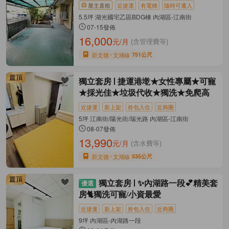
屋主直租
近捷運
有電梯
隨時可遷入
5.5坪 湖光國宅乙區BDG棟 內湖區-江南街
07-15發佈
16,000
元/月
(含管理費等)
距文德
文湖線
751公尺
獨立套房
捷運港墘★女性專屬★可寵
★採光佳★垃圾代收★獨洗★免爬高
近捷運
新上架
拎包入住
近商圈
5坪 江南街/陽光街/瑞光路 內湖區-江南街
08-07發佈
13,990
元/月
(含水費等)
距文德
文湖線
535公尺
獨立套房
✨內湖路一段💕精美套
房🐈獨洗可寵/小資最愛
近捷運
新上架
拎包入住
近商圈
9坪 內湖區-內湖路一段