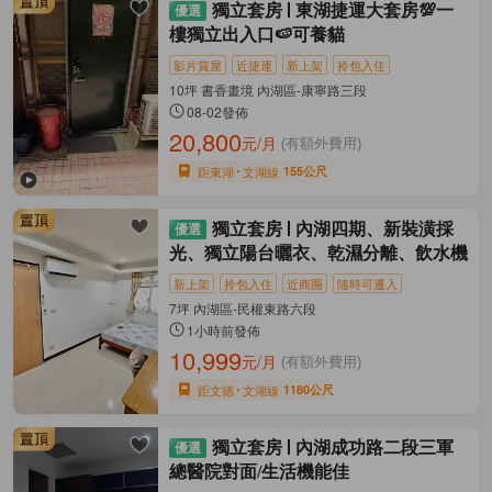
獨立套房
東湖捷運大套房💯一
樓獨立出入口🍉可養貓
影片賞屋
近捷運
新上架
拎包入住
10坪 書香畫境 內湖區-康寧路三段
08-02發佈
20,800
元/月
(有額外費用)
距東湖
文湖線
155公尺
獨立套房
內湖四期、新裝潢採
光、獨立陽台曬衣、乾濕分離、飲水機
新上架
拎包入住
近商圈
隨時可遷入
7坪 內湖區-民權東路六段
1小時前發佈
10,999
元/月
(有額外費用)
距文德
文湖線
1180公尺
獨立套房
內湖成功路二段三軍
總醫院對面/生活機能佳