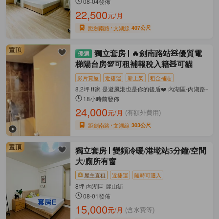
08-04發佈
22,500
元/月
距劍南路
文湖線
407公尺
獨立套房
🔥劍南路站🧸優質電
梯陽台房💯可租補報稅入籍🧸可貓
影片賞屋
近捷運
新上架
租金補貼
8.2坪 ❗❗️家 是避風港也是你的後盾❤️ 內湖區-內湖路一段
18小時前發佈
24,000
元/月
(有額外費用)
距劍南路
文湖線
303公尺
獨立套房
變頻冷暖/港墘站5分鐘/空間
大/廁所有窗
屋主直租
近捷運
隨時可遷入
8坪 內湖區-麗山街
08-01發佈
15,000
元/月
(含水費等)