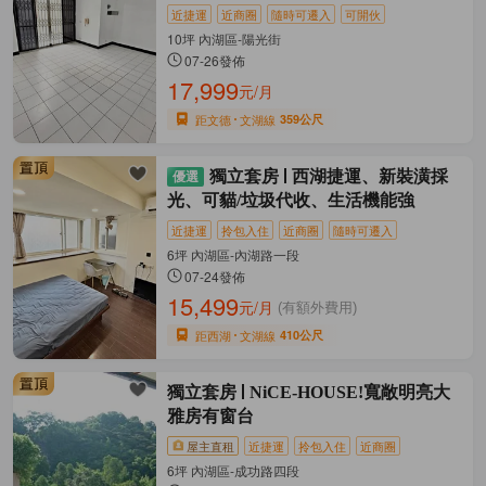
近捷運
近商圈
隨時可遷入
可開伙
10坪 內湖區-陽光街
07-26發佈
17,999
元/月
距文德
文湖線
359公尺
獨立套房
西湖捷運、新裝潢採
光、可貓/垃圾代收、生活機能強
近捷運
拎包入住
近商圈
隨時可遷入
6坪 內湖區-內湖路一段
07-24發佈
15,499
元/月
(有額外費用)
距西湖
文湖線
410公尺
獨立套房
NiCE-HOUSE!寬敞明亮大
雅房有窗台
屋主直租
近捷運
拎包入住
近商圈
6坪 內湖區-成功路四段