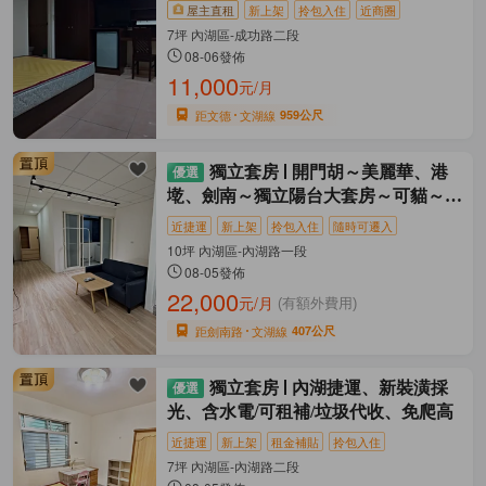
屋主直租
新上架
拎包入住
近商圈
7坪 內湖區-成功路二段
08-06發佈
11,000
元/月
距文德
文湖線
959公尺
獨立套房
開門胡～美麗華、港
墘、劍南～獨立陽台大套房～可貓～無
租補
近捷運
新上架
拎包入住
隨時可遷入
10坪 內湖區-內湖路一段
08-05發佈
22,000
元/月
(有額外費用)
距劍南路
文湖線
407公尺
獨立套房
內湖捷運、新裝潢採
光、含水電/可租補/垃圾代收、免爬高
近捷運
新上架
租金補貼
拎包入住
7坪 內湖區-內湖路二段