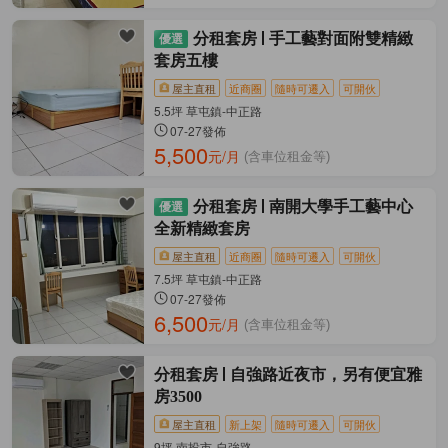
分租套房
手工藝對面附雙精緻
套房五樓
屋主直租
近商圈
隨時可遷入
可開伙
5.5坪 草屯鎮-中正路
07-27發佈
5,500
元/月
(含車位租金等)
分租套房
南開大學手工藝中心
全新精緻套房
屋主直租
近商圈
隨時可遷入
可開伙
7.5坪 草屯鎮-中正路
07-27發佈
6,500
元/月
(含車位租金等)
分租套房
自強路近夜市，另有便宜雅
房3500
屋主直租
新上架
隨時可遷入
可開伙
9坪 南投市-自強路