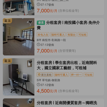
07-17發佈
7,000
元/月
(含車位租金等)
分租套房
南投國小套房-免仲介
費
拎包入住
隨時可遷入
有陽台
可短租
8坪 南投市-彰南路一段
07-13發佈
7,000
元/月
(含管理費等)
分租套房
學生套房出租，近南開科
大，國立國家工藝館，可租補
屋主直租
隨時可遷入
押一付一
可短租
5坪 草屯鎮-御富路
07-12發佈
4,500
元/月
(含車位租金等)
分租套房
近南開優質套房～獨晒洗