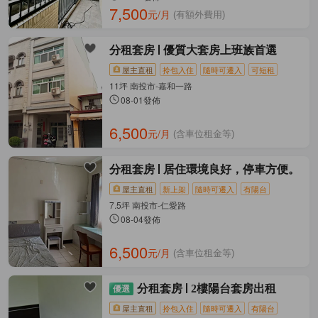
7,500
元/月
(有額外費用)
分租套房
優質大套房上班族首選
屋主直租
拎包入住
隨時可遷入
可短租
11坪 南投市-嘉和一路
08-01發佈
6,500
元/月
(含車位租金等)
分租套房
居住環境良好，停車方便。
屋主直租
新上架
隨時可遷入
有陽台
7.5坪 南投市-仁愛路
08-04發佈
6,500
元/月
(含車位租金等)
分租套房
2樓陽台套房出租
屋主直租
拎包入住
隨時可遷入
有陽台