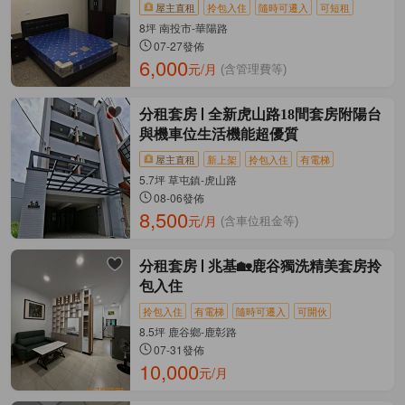
屋主直租
拎包入住
隨時可遷入
可短租
8坪 南投市-華陽路
07-27發佈
6,000
元/月
(含管理費等)
分租套房
全新虎山路18間套房附陽台
與機車位生活機能超優質
屋主直租
新上架
拎包入住
有電梯
5.7坪 草屯鎮-虎山路
08-06發佈
8,500
元/月
(含車位租金等)
分租套房
兆基🏡鹿谷獨洗精美套房拎
包入住
拎包入住
有電梯
隨時可遷入
可開伙
8.5坪 鹿谷鄉-鹿彰路
07-31發佈
10,000
元/月