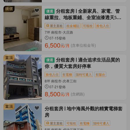
分租套房
全新家具、家電、管
線重拉、地板重鋪、全室油漆透天5套
房
屋主直租
租金補貼
可報稅
拎包入住
7坪 南投市-大庄路
07-15發佈
6,500
元/月
(含車位租金等)
分租套房
適合追求生活品質的
你，優質大套房好停車
拎包入住
有電梯
隨時可遷入
有陽台
8坪 南投市-忠孝三街
07-21發佈
8,500
元/月
(含網路)
分租套房
地中海風外觀的精實電梯套
房
屋主直租
可報稅
有電梯
隨時可遷入
5坪 南投市-成功三路三街