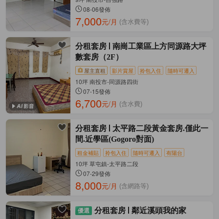
08-06發佈
7,000
元/月
(含水費等)
分租套房
南崗工業區上方同源路大坪
數套房（2F）
屋主直租
影片賞屋
拎包入住
隨時可遷入
10坪 南投市-同源路四街
07-15發佈
6,700
元/月
(含水費)
分租套房
太平路二段黃金套房.僅此一
間.近學區(Gogoro對面)
租金補貼
拎包入住
隨時可遷入
有陽台
10坪 草屯鎮-太平路二段
07-29發佈
8,000
元/月
(含網路等)
分租套房
鄰近溪頭我的家