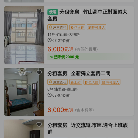
分租套房
竹山高中正對面超大
套房
屋主直租
拎包入住
隨時可遷入
11坪 竹山鎮-大明路
07-27發佈
6,000
元/月
(有額外費用)
已降價 2000 元
分租套房
全新獨立套房二間
屋主直租
新上架
拎包入住
隨時可遷入
6坪 埔里鎮-鐵山路
08-07發佈
6,000
元/月
(含水費等)
分租套房
近交流道,市區,適合上班族
群