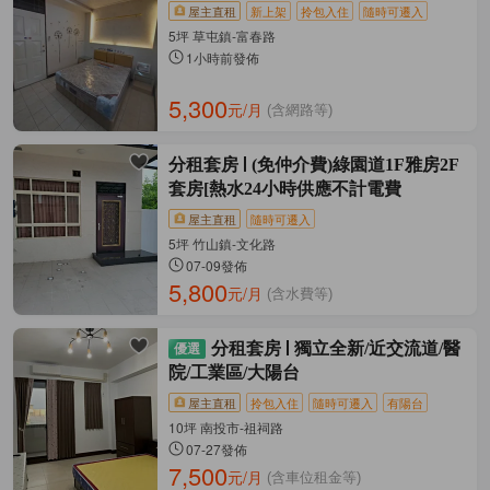
屋主直租
新上架
拎包入住
隨時可遷入
5坪 草屯鎮-富春路
1小時前發佈
5,300
元/月
(含網路等)
分租套房
(免仲介費)綠園道1F雅房2F
套房[熱水24小時供應不計電費
屋主直租
隨時可遷入
5坪 竹山鎮-文化路
07-09發佈
5,800
元/月
(含水費等)
分租套房
獨立全新/近交流道/醫
院/工業區/大陽台
屋主直租
拎包入住
隨時可遷入
有陽台
10坪 南投市-祖祠路
07-27發佈
7,500
元/月
(含車位租金等)