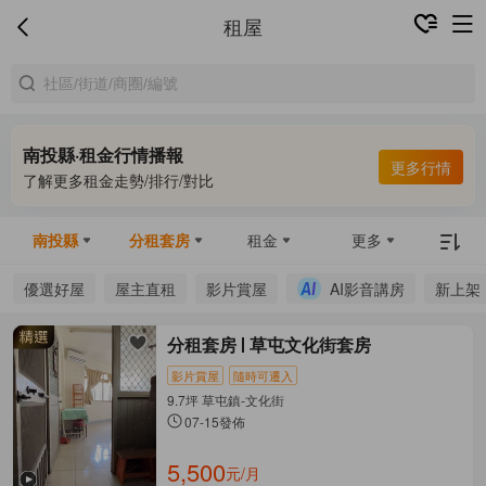
租屋
南投縣·租金行情播報
更多行情
了解更多租金走勢/排行/對比
南投縣
分租套房
租金
更多
優選好屋
屋主直租
影片賞屋
AI影音講房
新上架
分租套房
草屯文化街套房
影片賞屋
隨時可遷入
9.7坪 草屯鎮-文化街
07-15發佈
5,500
元/月