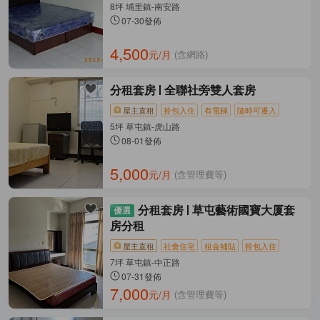
8坪 埔里鎮-南安路
07-30發佈
4,500
元/月
(含網路)
分租套房
全聯社旁雙人套房
屋主直租
拎包入住
有電梯
隨時可遷入
5坪 草屯鎮-虎山路
08-01發佈
5,000
元/月
(含管理費等)
分租套房
草屯藝術國寶大厦套
房分租
屋主直租
社會住宅
租金補貼
拎包入住
7坪 草屯鎮-中正路
07-31發佈
7,000
元/月
(含管理費等)