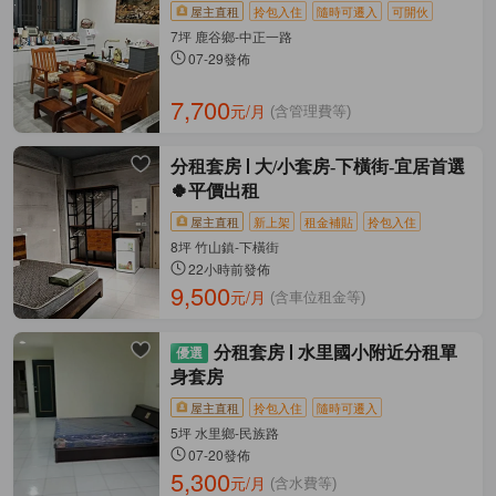
屋主直租
拎包入住
隨時可遷入
可開伙
7坪 鹿谷鄉-中正一路
07-29發佈
7,700
元/月
(含管理費等)
分租套房
大/小套房-下橫街-宜居首選
🍀平價出租
屋主直租
新上架
租金補貼
拎包入住
8坪 竹山鎮-下橫街
22小時前發佈
9,500
元/月
(含車位租金等)
分租套房
水里國小附近分租單
身套房
屋主直租
拎包入住
隨時可遷入
5坪 水里鄉-民族路
07-20發佈
5,300
元/月
(含水費等)