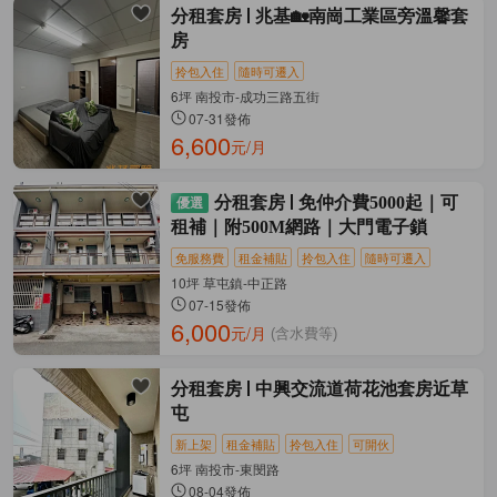
分租套房
兆基🏡南崗工業區旁溫馨套
房
拎包入住
隨時可遷入
6坪 南投市-成功三路五街
07-31發佈
6,600
元/月
分租套房
免仲介費5000起｜可
租補｜附500M網路｜大門電子鎖
免服務費
租金補貼
拎包入住
隨時可遷入
10坪 草屯鎮-中正路
07-15發佈
6,000
元/月
(含水費等)
分租套房
中興交流道荷花池套房近草
屯
新上架
租金補貼
拎包入住
可開伙
6坪 南投市-東閔路
08-04發佈