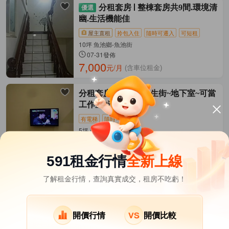
分租套房
整棟套房共9間.環境清
幽.生活機能佳
屋主直租
拎包入住
隨時可遷入
可短租
10坪 魚池鄉-魚池街
07-31發佈
7,000
元/月
(含車位租金)
分租套房
南投市民生街~地下室~可當
工作室#沒衛浴
有電梯
隨時可遷入
5坪 南投市-民生街
07-17發佈
3,000
元/月
(含管理費等)
591租金行情
全新上線
了解租金行情，查詢真實成交，租房不吃虧！
南投縣租屋
其它租屋
熱門在租社區
中寮鄉租屋
集集鎮租屋
開價行情
開價比較