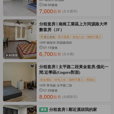
08-06發佈
7,000
元/月
(含水費等)
分租套房
南崗工業區上方同源路大坪
數套房（2F）
屋主直租
影片賞屋
拎包入住
隨時可遷入
10坪 南投市-同源路四街
07-15發佈
6,700
元/月
(含水費)
分租套房
太平路二段黃金套房.僅此一
間.近學區(Gogoro對面)
租金補貼
拎包入住
隨時可遷入
有陽台
10坪 草屯鎮-太平路二段
07-29發佈
8,000
元/月
(含網路等)
分租套房
鄰近溪頭我的家