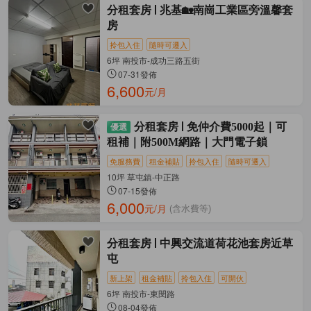
分租套房
兆基🏡南崗工業區旁溫馨套
房
拎包入住
隨時可遷入
6坪 南投市-成功三路五街
07-31發佈
6,600
元/月
分租套房
免仲介費5000起｜可
租補｜附500M網路｜大門電子鎖
免服務費
租金補貼
拎包入住
隨時可遷入
10坪 草屯鎮-中正路
07-15發佈
6,000
元/月
(含水費等)
分租套房
中興交流道荷花池套房近草
屯
新上架
租金補貼
拎包入住
可開伙
6坪 南投市-東閔路
08-04發佈