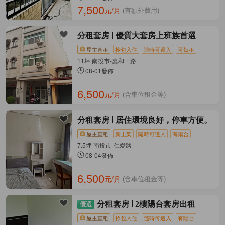
7,500
元/月
(有額外費用)
分租套房
優質大套房上班族首選
屋主直租
拎包入住
隨時可遷入
可短租
11坪 南投市-嘉和一路
08-01發佈
6,500
元/月
(含車位租金等)
分租套房
居住環境良好，停車方便。
屋主直租
新上架
隨時可遷入
有陽台
7.5坪 南投市-仁愛路
08-04發佈
6,500
元/月
(含車位租金等)
分租套房
2樓陽台套房出租
屋主直租
拎包入住
隨時可遷入
有陽台