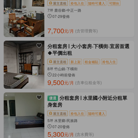
屋主直租
拎包入住
隨時可遷入
可開伙
7坪 鹿谷鄉-中正一路
07-29發佈
7,700
元/月
(含管理費等)
分租套房
大/小套房-下橫街-宜居首選
🍀平價出租
屋主直租
新上架
租金補貼
拎包入住
8坪 竹山鎮-下橫街
22小時前發佈
9,500
元/月
(含車位租金等)
分租套房
水里國小附近分租單
身套房
屋主直租
拎包入住
隨時可遷入
5坪 水里鄉-民族路
07-20發佈
5,300
元/月
(含水費等)