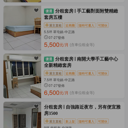
分租套房
手工藝對面附雙精緻
套房五樓
屋主直租
近商圈
隨時可遷入
可開伙
5.5坪 草屯鎮-中正路
07-27發佈
5,500
元/月
(含車位租金等)
分租套房
南開大學手工藝中心
全新精緻套房
屋主直租
近商圈
隨時可遷入
可開伙
7.5坪 草屯鎮-中正路
07-27發佈
6,500
元/月
(含車位租金等)
分租套房
自強路近夜市，另有便宜雅
房3500
屋主直租
新上架
隨時可遷入
可開伙
9坪 南投市-自強路