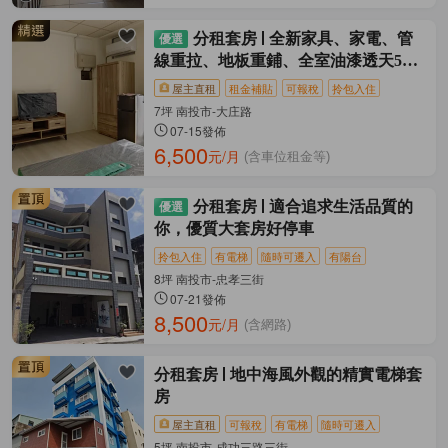
分租套房
全新家具、家電、管
線重拉、地板重鋪、全室油漆透天5套
房
屋主直租
租金補貼
可報稅
拎包入住
7坪 南投市-大庄路
07-15發佈
6,500
元/月
(含車位租金等)
分租套房
適合追求生活品質的
你，優質大套房好停車
拎包入住
有電梯
隨時可遷入
有陽台
8坪 南投市-忠孝三街
07-21發佈
8,500
元/月
(含網路)
分租套房
地中海風外觀的精實電梯套
房
屋主直租
可報稅
有電梯
隨時可遷入
5坪 南投市-成功三路三街