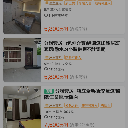
屋主直租
新上架
拎包入住
隨時可遷入
5坪 草屯鎮-富春路
1小時前發佈
5,300
元/月
(含網路等)
分租套房
(免仲介費)綠園道1F雅房2F
套房[熱水24小時供應不計電費
屋主直租
隨時可遷入
5坪 竹山鎮-文化路
07-09發佈
5,800
元/月
(含水費等)
分租套房
獨立全新/近交流道/醫
院/工業區/大陽台
屋主直租
拎包入住
隨時可遷入
有陽台
10坪 南投市-祖祠路
07-27發佈
7,500
元/月
(含車位租金等)