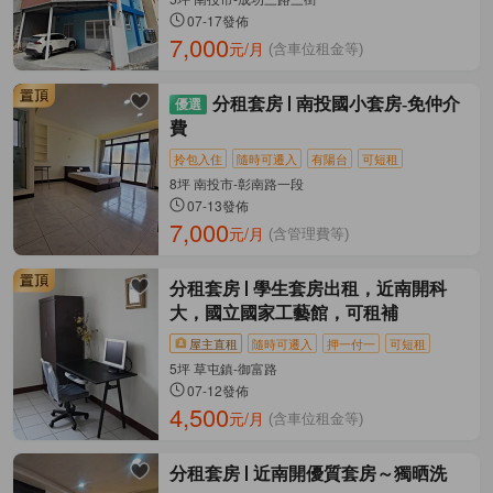
07-17發佈
7,000
元/月
(含車位租金等)
分租套房
南投國小套房-免仲介
費
拎包入住
隨時可遷入
有陽台
可短租
8坪 南投市-彰南路一段
07-13發佈
7,000
元/月
(含管理費等)
分租套房
學生套房出租，近南開科
大，國立國家工藝館，可租補
屋主直租
隨時可遷入
押一付一
可短租
5坪 草屯鎮-御富路
07-12發佈
4,500
元/月
(含車位租金等)
分租套房
近南開優質套房～獨晒洗