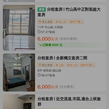
分租套房
竹山高中正對面超大
套房
屋主直租
拎包入住
隨時可遷入
11坪 竹山鎮-大明路
07-27發佈
6,000
元/月
(有額外費用)
已降價 2000 元
分租套房
全新獨立套房二間
屋主直租
新上架
拎包入住
隨時可遷入
6坪 埔里鎮-鐵山路
08-07發佈
6,000
元/月
(含水費等)
分租套房
近交流道,市區,適合上班族
群