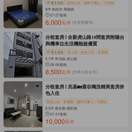
屋主直租
拎包入住
隨時可遷入
可短租
8坪 南投市-華陽路
07-27發佈
6,000
元/月
(含管理費等)
分租套房
全新虎山路18間套房附陽台
與機車位生活機能超優質
屋主直租
新上架
拎包入住
有電梯
5.7坪 草屯鎮-虎山路
08-06發佈
8,500
元/月
(含車位租金等)
分租套房
兆基🏡鹿谷獨洗精美套房拎
包入住
拎包入住
有電梯
隨時可遷入
可開伙
8.5坪 鹿谷鄉-鹿彰路
07-31發佈
10,000
元/月