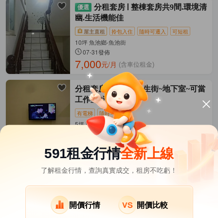
分租套房
整棟套房共9間.環境清
幽.生活機能佳
屋主直租
拎包入住
隨時可遷入
可短租
10坪 魚池鄉-魚池街
07-31發佈
7,000
元/月
(含車位租金)
分租套房
南投市民生街~地下室~可當
工作室#沒衛浴
有電梯
隨時可遷入
5坪 南投市-民生街
07-17發佈
3,000
元/月
(含管理費等)
591租金行情
全新上線
了解租金行情，查詢真實成交，租房不吃虧！
南投縣租屋
其它租屋
熱門在租社區
中寮鄉租屋
集集鎮租屋
開價行情
開價比較