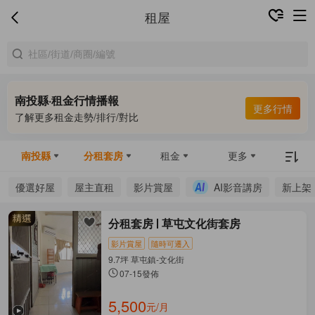
租屋
南投縣·租金行情播報
更多行情
了解更多租金走勢/排行/對比
南投縣
分租套房
租金
更多
優選好屋
屋主直租
影片賞屋
AI影音講房
新上架
分租套房
草屯文化街套房
影片賞屋
隨時可遷入
9.7坪 草屯鎮-文化街
07-15發佈
5,500
元/月