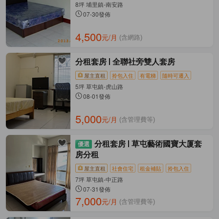
8坪 埔里鎮-南安路
07-30發佈
4,500
元/月
(含網路)
分租套房
全聯社旁雙人套房
屋主直租
拎包入住
有電梯
隨時可遷入
5坪 草屯鎮-虎山路
08-01發佈
5,000
元/月
(含管理費等)
分租套房
草屯藝術國寶大厦套
房分租
屋主直租
社會住宅
租金補貼
拎包入住
7坪 草屯鎮-中正路
07-31發佈
7,000
元/月
(含管理費等)