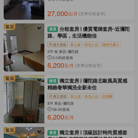
27,000
元/月
(含車位租金等)
分租套房
優質電梯套房~近彌陀
路、學區，生活機能佳
屋主直租
新上架
拎包入住
隨時可遷入
5坪 無 東區-彌陀路
2小時前發佈
6,200
元/月
(含車位租金等)
獨立套房
彌陀路北歐風高質感
精緻奢華獨洗全新未住
屋主直租
新上架
拎包入住
近商圈
8坪 東區-彌陀路
08-05發佈
6,200
元/月
獨立套房
頂級設計時尚質感套