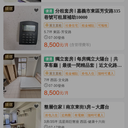
分租套房
嘉義市東區芳安路335
巷號可租屋補助10000
屋主直租
社會住宅
租金補貼
可報稅
5.7坪 東區-芳安路
07-30發佈
8,500
元/月
(含管理費等)
獨立套房
每房獨立大陽台｜共
享客廳｜最後一間精品套｜近文化路生
活圈
屋主直租
租金補貼
拎包入住
隨時可遷入
7坪 西區-文化路
07-30發佈
8,500
元/月
整層住家
南京東街3房～大露台
拎包入住
近商圈
有電梯
隨時可遷入
3房/35坪 流星雨巨蟹座 西區-健康十六街
07-17發佈