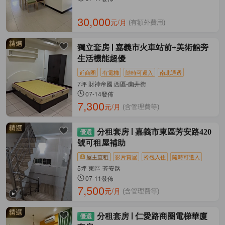
30,000
元/月
(有額外費用)
獨立套房
嘉義市火車站前+美術館旁
生活機能超優
近商圈
有電梯
隨時可遷入
南北通透
7坪 財神帝國 西區-蘭井街
07-14發佈
7,300
元/月
(含管理費等)
分租套房
嘉義市東區芳安路420
號可租屋補助
屋主直租
影片賞屋
拎包入住
隨時可遷入
5坪 東區-芳安路
07-11發佈
7,500
元/月
(含管理費等)
分租套房
仁愛路商圈電梯華廈