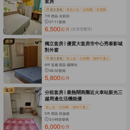
套房
屋主直租
拎包入住
近商圈
有電梯
7坪 西區-光彩街
07-11發佈
6,500
元/月
(含管理費等)
獨立套房
優質大套房市中心秀泰影城
對外窗
屋主直租
新上架
近商圈
隨時可遷入
9坪 富藏 西區-國華街
08-02發佈
5,800
元/月
分租套房
最熱鬧商圈近火車站新光三
越周邊生活機能優
新上架
近商圈
隨時可遷入
5坪 西區-民族路
3小時前發佈
6,000
元/月