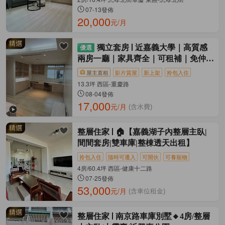
07-13發佈
20,000
元/月
獨立套房
近嘉義大學｜高質感
兩房一廳｜家具齊全｜可租補｜免仲介
費
屋主直租
影片賞屋
新上架
拎包入住
13.3坪 西區-重慶路
08-04發佈
17,000
元/月
(含水費)
整層住家
🏠【嘉義湖子內整層主臥|
間間套房|雙車庫|整棟透天出租】
拎包入住
隨時可遷入
可開伙
可養寵物
4房/60.4坪 西區-健康十二路
07-25發佈
53,000
元/月
(含車位租金)
整層住家
南京路車庫別墅🔸4房/整層