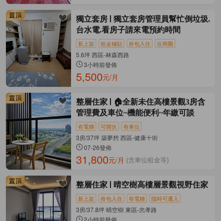
獨立套房
獨立套房管理員幫忙倒垃圾.
台水電.看房子請來電預約時間
新上架
租金補貼
拎包入住
近商圈
5.6坪 西區-林森西路
3小時前發佈
5,500
元/月
整層住家
🏠全新未住高樓景觀3房含
管理費及車位~機能便利~年繳可談
有電梯
可開伙
有車位
3房/37坪 築夢想 西區-健康十街
07-26發佈
31,800
元/月
(含車位租金等)
整層住家
晴空樹高樓層景觀視野住家
新上架
拎包入住
有電梯
隨時可遷入
3房/37.8坪 晴空樹 東區-忠孝路
2小時前發佈