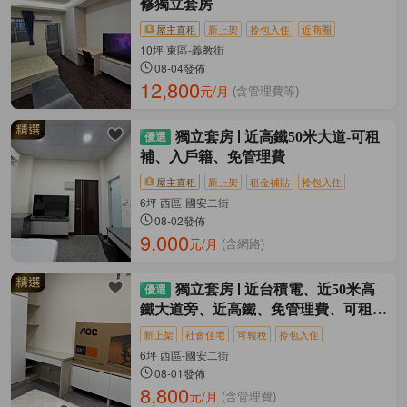
修獨立套房
屋主直租
新上架
拎包入住
近商圈
10坪 東區-義教街
08-04發佈
12,800
元/月
(含管理費等)
獨立套房
近高鐵50米大道-可租
補、入戶籍、免管理費
屋主直租
新上架
租金補貼
拎包入住
6坪 西區-國安二街
08-02發佈
9,000
元/月
(含網路)
獨立套房
近台積電、近50米高
鐵大道旁、近高鐵、免管理費、可租補
可入戶
新上架
社會住宅
可報稅
拎包入住
6坪 西區-國安二街
08-01發佈
8,800
元/月
(含管理費)