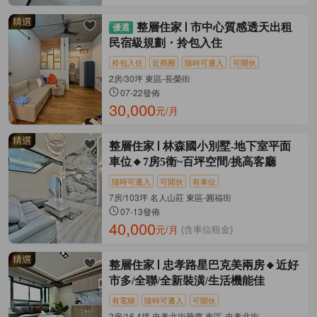
整層住家
市中心質感透天出租
民宿級規劃・拎包入住
拎包入住
近商圈
隨時可遷入
可開伙
2房/30坪 東區-長榮街
07-22發佈
30,000
元/月
整層住家
林森國小別墅-地下室平面
車位🔸7房5衛~百坪空間/挑高客廳
隨時可遷入
可開伙
有車位
7房/103坪 名人山莊 東區-圓福街
07-13發佈
40,000
元/月
(含車位租金)
整層住家
忠孝路星巴克美兩房🔸近好
市多/全聯/全新裝潢/生活機能佳
有電梯
隨時可遷入
可開伙
2房/16.4坪 忠孝北街華廈 東區-忠孝北街