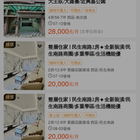
大主臥/大露臺/近興嘉公園
隨時可遷入
可開伙
有車位
4房/56.7坪 西區-南京路
07-13發佈
28,000
元/月
(含車位租金)
整層住家
民生南路2房🔸全新裝潢/民
生南路商圈/多重學區/生活機能優
隨時可遷入
可開伙
2房/12.9坪 喬國花園廣場 西區-民生南路
07-13發佈
20,000
元/月
整層住家
民生南路2房🔸全新裝潢/民
生南路商圈/多重學區/生活機能優
新上架
隨時可遷入
可開伙
2房/12.9坪 喬國花園廣場 西區-民生南路
08-03發佈
20,000
元/月