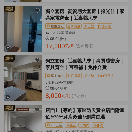
獨立套房
高質感大套房｜採光佳｜家
具家電齊全｜近嘉義大學
屋主直租
影片賞屋
新上架
拎包入住
14.2坪 西區-重慶路
08-04發佈
17,000
元/月
(含水費等)
獨立套房
近嘉義大學｜高質感套房｜
家具齊全｜可租補｜免仲介費
屋主直租
影片賞屋
新上架
隨時可遷入
5.8坪 西區-重慶路
08-04發佈
8,000
元/月
(含水費)
店面
【專約】東區透天黃金店面附車
位✨20米路店效佳✨創業首選
7日上新
可登記
可隔間
可餐飲
簡易裝潢/47.1坪 東區-吳鳳南路