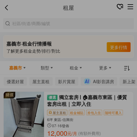
租屋
嘉義市·租金行情播報
更多行情
了解更多租金走勢/排行/對比
嘉義市
類型
租金
更多
優選好屋
屋主直租
影片賞屋
AI影音講房
新上架
獨立套房
🏠嘉義市東區｜優質
套房出租｜立即入住
屋主直租
租金補貼
拎包入住
隨時可遷入
6坪 東區-信興街
07-16發佈
12,000
元/月
(有額外費用)