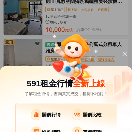
房👍🏻寬敞空間獨洗獨曬極美裝潢機能
佳
屋主直租
新上架
拎包入住
近商圈
15坪 西區-杭州一街
08-05發佈
10,000
元/月
(含車位租金等)
雅房
吳鳳南路公寓式分租單人
雅房
屋主直租
新上架
拎包入住
隨時可遷入
4坪 東區-吳鳳南路
3小時前發佈
3,800
元/月
(含管理費等)
591租金行情
全新上線
了解租金行情，查詢真實成交，租房不吃虧！
嘉義市租屋
其它租屋
熱門在租社區
西區租屋
東區租屋
開價行情
開價比較
漲跌趨勢
實價查詢