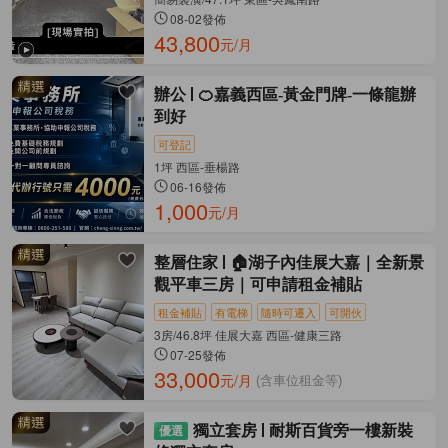
08-02發佈
43,800
元/月
辦公
🍊嘉義西區-黃金門牌-一條龍辦
到好
可登記
1坪 西區-垂楊路
06-16發佈
1,000
元/月
整層住家
🏠湖子內佳展大嘉｜全新景
觀平車三房｜可申請租金補貼
租金補貼
有電梯
隨時可遷入
可開伙
3房/46.8坪 佳展大嘉 西區-健康三路
07-25發佈
33,000
元/月
(含車位租金等)
獨立套房
耐斯百貨旁一樓新裝