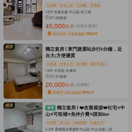
近捷運
拎包入住
近商圈
有電梯
12坪 先搶先贏 中山區-松江路
07-28發佈
45,000
元/月
(有額外費用)
距行天宮
中和新蘆線
352公尺
獨立套房
東門捷運站步行6分鐘，近
台大;方便優質
近捷運
拎包入住
近商圈
隨時可遷入
13坪 大安區-永康街
07-31發佈
20,000
元/月
(含網路)
距東門
淡水信義線
603公尺
獨立套房
❤️友善屋源❤️社宅⭐中
山⭐可租補⭐免仲介費⭐請加line
近捷運
新上架
免服務費
社會住宅
5.3坪 香檳觀光華廈B 中山區-中山北路二段