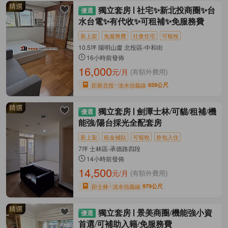
獨立套房
社宅✨新北投商圈✨台
水台電✨有代收✨可租補✨免服務費
新上架
免服務費
社會住宅
可報稅
10.5坪 陽明山廈 北投區-中和街
16小時前發佈
16,000
元/月
(有額外費用)
距新北投
淡水信義線
659公尺
獨立套房
劍潭士林/可貓/租補/機
能強/陽台採光全配套房
新上架
租金補貼
可報稅
拎包入住
7坪 士林區-承德路四段
14小時前發佈
14,500
元/月
(有額外費用)
距士林
淡水信義線
979公尺
獨立套房
景美商圈/機能強小資
首選/可補助入籍/免服務費