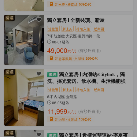
距永春
板南線
539公尺
獨立套房
全新裝璜、新屋
近捷運
新上架
拎包入住
近商圈
7坪 統創緻 大安區-復興南路一段
08-01發佈
49,000
元/月
(有額外費用)
距忠孝復興
文湖線
260公尺
獨立套房
內湖站/Citylink，獨
洗、採光套房、飲水機、生活機能強
近捷運
新上架
拎包入住
近商圈
6坪 內湖區-金龍路
08-05發佈
11,999
元/月
(有額外費用)
距內湖
文湖線
102公尺
獨立套房
近捷運雙連站·寧夏夜