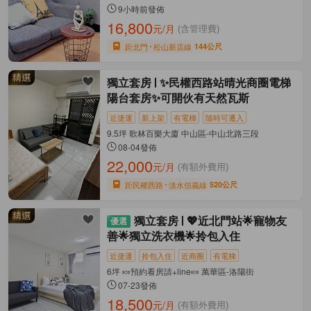
9小時前發佈
16,800
元/月
(含管理費)
距北門
松山新店線
144公尺
獨立套房
✨民權西路站晴光商圈電梯
陽台套房✨可開伙有天然瓦斯
近捷運
新上架
有電梯
隨時可遷入
9.5坪 歌林百樂大廈 中山區-中山北路三段
08-04發佈
22,000
元/月
(有額外費用)
距民權西路
淡水信義線
520公尺
獨立套房
💖近北門站🌟寵物友
善🌟獨立洗衣機🌟拎包入住
近捷運
拎包入住
近商圈
有電梯
6坪 🍬預約看房請+line🍬 萬華區-洛陽街
07-23發佈
18,500
元/月
(有額外費用)