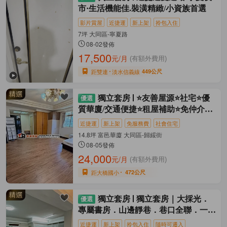
市·生活機能佳.裝潢精緻/小資族首選
影片賞屋
近捷運
新上架
拎包入住
7坪 大同區-寧夏路
08-02發佈
17,500
元/月
(有額外費用)
距雙連
淡水信義線
449公尺
獨立套房
⭐友善屋源⭐社宅⭐優
質華廈/交通便捷⭐租屋補助⭐免仲介費
⭐
近捷運
新上架
免服務費
社會住宅
14.8坪 富邑華廈 大同區-歸綏街
08-05發佈
24,000
元/月
(有額外費用)
距大橋國小
472公尺
獨立套房
獨立套房｜大採光．
專屬書房．山邊靜巷．巷口全聯．一卡
皮箱入住
近捷運
新上架
拎包入住
隨時可遷入