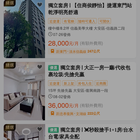
獨立套房
【住商侯靜怡】捷運東門站
乾淨明亮舒適
近捷運
有電梯
隨時可遷入
可開伙
樓中樓/8.2坪 信義美學大樓 大安區-信義路二段
07-26發佈
28,000
元/月
(有額外費用)
距東門
淡水信義線
247公尺
獨立套房
大正一房一廳/代收包
裹垃圾/先搶先贏
近捷運
新上架
拎包入住
近商圈
15坪 先搶先贏 大安區-復興南路一段
08-02發佈
36,000
元/月
(有額外費用)
距忠孝復興
文湖線
222公尺
獨立套房
💓秒殺搶手1+1房/台水
台電/家具全配