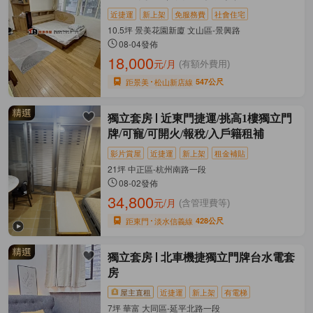
近捷運
新上架
免服務費
社會住宅
10.5坪 景美花園新廈 文山區-景興路
08-04發佈
18,000
元/月
(有額外費用)
距景美
松山新店線
547公尺
獨立套房
近東門捷運/挑高1樓獨立門
牌/可寵/可開火/報稅/入戶籍租補
影片賞屋
近捷運
新上架
租金補貼
21坪 中正區-杭州南路一段
08-02發佈
34,800
元/月
(含管理費等)
距東門
淡水信義線
428公尺
獨立套房
北車機捷獨立門牌台水電套
房
屋主直租
近捷運
新上架
有電梯
7坪 華富 大同區-延平北路一段