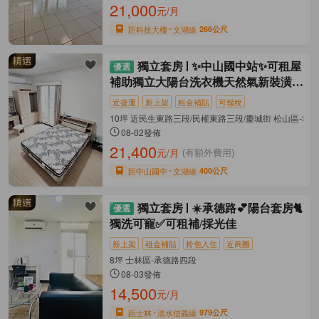
21,000
元/月
距科技大樓
文湖線
266公尺
獨立套房
✨中山國中站✨可租屋
補助獨立大陽台洗衣機天然氣新裝潢家
電
近捷運
新上架
租金補貼
可報稅
10坪 近民生東路三段/民權東路三段/慶城街 松山區-敦
08-02發佈
21,400
元/月
(有額外費用)
距中山國中
文湖線
400公尺
獨立套房
☀️承德路💕陽台套房🐈
獨洗可寵✅可租補/採光佳
新上架
租金補貼
拎包入住
近商圈
8坪 士林區-承德路四段
08-03發佈
14,500
元/月
距士林
淡水信義線
979公尺