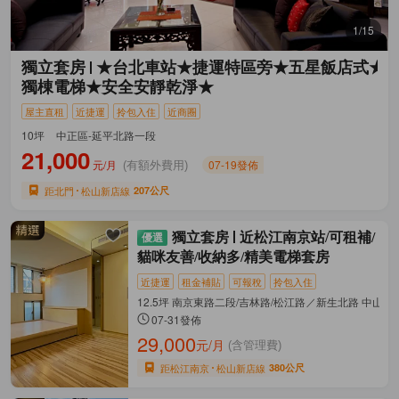
1/15
獨立套房
★台北車站★捷運特區旁★五星飯店式★
獨棟電梯★安全安靜乾淨★
屋主直租
近捷運
拎包入住
近商圈
10坪
中正區-延平北路一段
21,000
元/月
07-19發佈
(有額外費用)
距北門
松山新店線
207公尺
獨立套房
近松江南京站/可租補/
貓咪友善/收納多/精美電梯套房
近捷運
租金補貼
可報稅
拎包入住
12.5坪 南京東路二段/吉林路/松江路／新生北路 中山區
07-31發佈
29,000
元/月
(含管理費)
距松江南京
松山新店線
380公尺