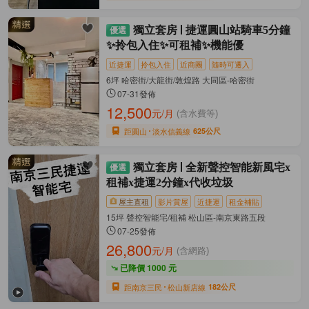
獨立套房
捷運圓山站騎車5分鐘
✨拎包入住✨可租補✨機能優
近捷運
拎包入住
近商圈
隨時可遷入
6坪 哈密街/大龍街/敦煌路 大同區-哈密街
07-31發佈
12,500
元/月
(含水費等)
距圓山
淡水信義線
625公尺
獨立套房
全新聲控智能新風宅x
租補x捷運2分鐘x代收垃圾
屋主直租
影片賞屋
近捷運
租金補貼
15坪 聲控智能宅/租補 松山區-南京東路五段
07-25發佈
26,800
元/月
(含網路)
已降價 1000 元
距南京三民
松山新店線
182公尺