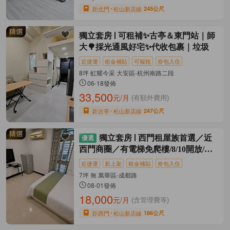
距北門
松山新店線
245公尺
獨立套房
可租補✨古亭＆東門站｜師
大🌳採光通風好宅✨代收包裹｜垃圾
近捷運
租金補貼
可報稅
拎包入住
8坪 虹耀今采 大安區-杭州南路二段
06-18發佈
33,500
元/月
(有額外費用)
距古亭
松山新店線
247公尺
獨立套房
西門租屋族首選／近
西門商圈／有電梯免爬樓/8/10開放/獨
家
近捷運
新上架
租金補貼
拎包入住
7坪 無 萬華區-成都路
08-01發佈
18,000
元/月
(含管理費等)
距西門
松山新店線
186公尺