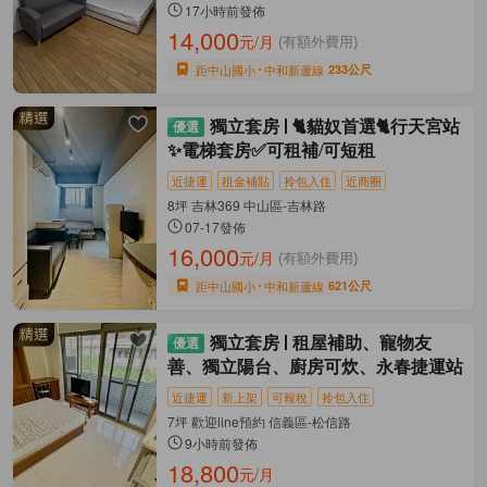
17小時前發佈
14,000
元/月
(有額外費用)
距中山國小
中和新蘆線
233公尺
獨立套房
🐈貓奴首選🐈行天宮站
✨電梯套房✅可租補/可短租
近捷運
租金補貼
拎包入住
近商圈
8坪 吉林369 中山區-吉林路
07-17發佈
16,000
元/月
(有額外費用)
距中山國小
中和新蘆線
621公尺
獨立套房
租屋補助、寵物友
善、獨立陽台、廚房可炊、永春捷運站
近捷運
新上架
可報稅
拎包入住
7坪 歡迎line預約 信義區-松信路
9小時前發佈
18,800
元/月