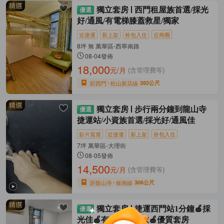
獨立套房
西門租屋族首選/採光
好/通風/有電梯膝蓋救星/獨家
近捷運
新上架
拎包入住
近商圈
8坪 無 萬華區-西寧南路
08-04發佈
18,000
元/月
(含管理費等)
距西門
松山新店線
392公尺
獨立套房
步行兩分鐘到龍山寺
捷運站/小資族首選/採光好/通風佳
影片賞屋
近捷運
新上架
拎包入住
7坪 萬華區-大理街
08-05發佈
14,500
元/月
(含管理費等)
距龍山寺
板南線
306公尺
獨立套房
捷運西門站1分鐘🍎採
光佳🍎有窗台可曬衣🍎優質套房