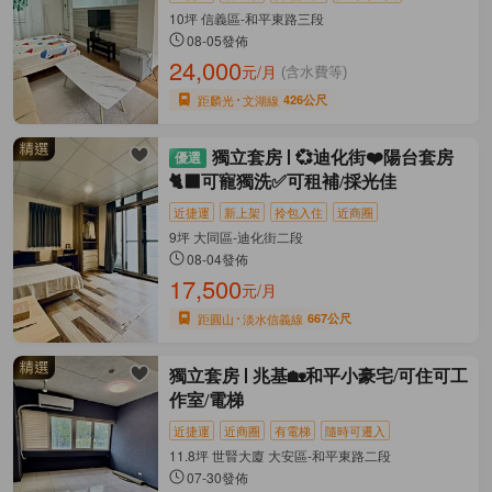
10坪 信義區-和平東路三段
08-05發佈
24,000
元/月
(含水費等)
距麟光
文湖線
426公尺
獨立套房
💞迪化街❤️陽台套房
🐈‍⬛可寵獨洗✅可租補/採光佳
近捷運
新上架
拎包入住
近商圈
9坪 大同區-迪化街二段
08-04發佈
17,500
元/月
距圓山
淡水信義線
667公尺
獨立套房
兆基🏡和平小豪宅/可住可工
作室/電梯
近捷運
近商圈
有電梯
隨時可遷入
11.8坪 世賢大廈 大安區-和平東路二段
07-30發佈