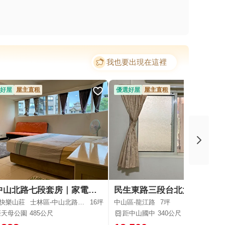
我也要出現在這裡
好屋
屋主直租
優選好屋
屋主直租
🔥中山北路七段套房｜家電全套齊全0906333788
民生東路三段台北大學旁近南京敦化3捷運線邊間採光通風優質套房
快樂山莊
士林區-中山北路七段
16坪
中山區-龍江路
7坪
距天母公園
485公尺
距中山國中
340公尺