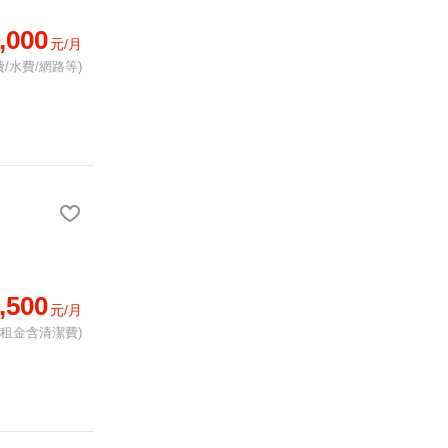
,000
元/月
/水費/網路等)
,500
元/月
(租金含清潔費)