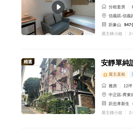
分租套房
信義區-信義路
距象山
94
屋主林小姐
2
安靜單純
精選
屋主直租
雅房
12坪
中正區-齊東
距忠孝新生
屋主鍾小姐
2