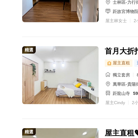
士林區-力行
距故宮博物
屋主林女士
2
首月大折
精選
屋主直租
獨立套房
萬華區-貴陽
距龍山寺
5
屋主Cindy
2
屋主直租
精選