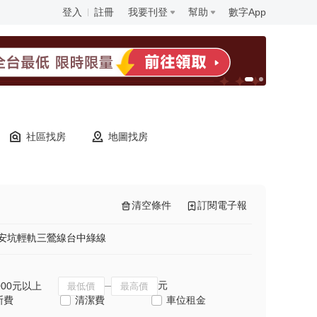
登入
註冊
我要刊登
幫助
數字App
社區找房
地圖找房
清空條件
訂閱電子報
安坑輕軌
三鶯線
台中綠線
元
000元以上
斯費
清潔費
車位租金