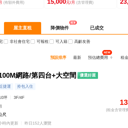
15,000
23
月
元/月
(有額外費用)
(含管理費)
屋主直租
降價物件
已成交
宅
非社會住宅
可報稅
可入籍
高齡友善
預設排序
最新
預估總費用
租
100M網路/第四台+大空間
優選好屋
近捷運
拎包入住
10坪
3F/4F
13
街
(租金含管理費
5公尺
小時內更新
昨日152人瀏覽