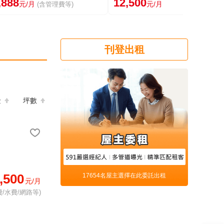
,888
12,500
元/月
元/月
(含管理費等)
刊登出租
金
坪數
,500
17654名屋主選擇在此委託出租
元/月
/水費/網路等)