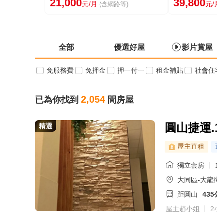
21,000
39,800
元/月
元/
(含網路等)
全部
優選好屋
影片賞屋
免服務費
免押金
押一付一
租金補貼
社會住
2,054
已為你找到
間房屋
圓山捷運.
精選
屋主直租
獨立套房
大同區-大龍
距圓山
43
屋主趙小姐
2