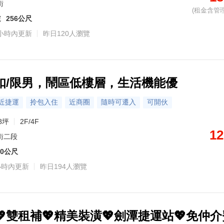
街
(租金含管理
院
256公尺
小時內更新
昨日120人瀏覽
扣/限男，鬧區低樓層，生活機能優
近捷運
拎包入住
近商圈
隨時可遷入
可開伙
8坪
2F/4F
12
街二段
90公尺
小時內更新
昨日194人瀏覽
雙租補💖精美裝潢💖劍潭捷運站💖免仲介