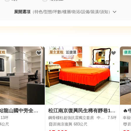
展開選項
（特色/型態/坪數/樓層/衛浴/設備/裝潢/須知）
直租
屋主直租
近捷運
優選
龍山寺捷運站龍山國中旁全新裝潢豪華套房
松江南京復興民生稀有靜巷1樓.鋼骨抗震以安全為首要訴求
13坪
鋼骨樑柱超強抗震獨立套房
中山區-合江街
7.5坪
幸福
34公尺
距南京復興
683公尺