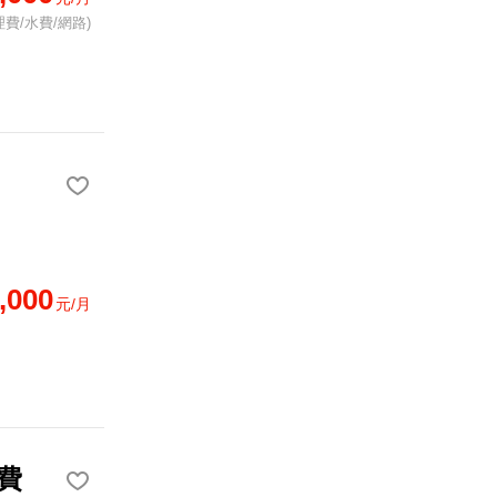
費/水費/網路)
,000
元/月
費