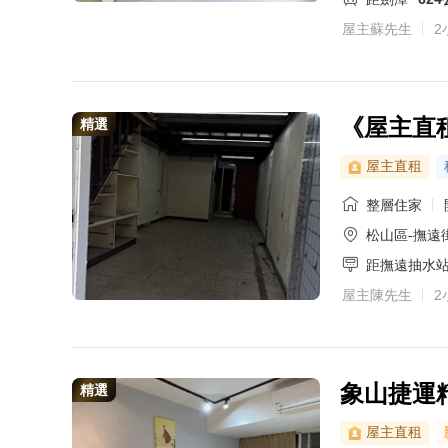
屋主蘇先生
2
《屋主直
精選
屋主直租
整層住家
松山區-撫遠街
距撫遠抽水
屋主陳先生
2
象山捷運
精選
屋主直租