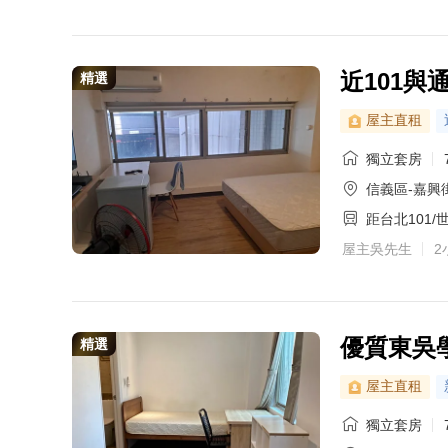
近101與
精選
屋主直租
獨立套房
信義區-嘉興
距台北101/
屋主吳先生
2
優質東吳
精選
屋主直租
獨立套房