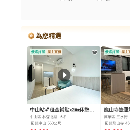
為您精選
優選好屋
屋主直租
優選好屋
屋主
中山站💕租金補貼x2🏡床墊近期更換｜垃圾處理｜免專用袋
中山區-林森北路
5坪
萬華區-三水街
距中山
560公尺
距龍山寺
4