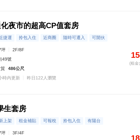
通化夜市的超高CP值套房
近捷運
拎包入住
近商圈
隨時可遷入
可開伙
7坪
2F/8F
15
街49號
(租金
世貿
486公尺
小時內更新
昨日122人瀏覽
學生套房
新上架
租金補貼
可報稅
拎包入住
有陽台
7坪
3F/4F
18