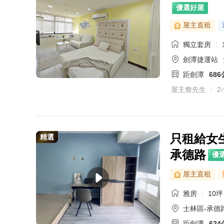
優選好屋
屋主直租
獨立套房
劍潭捷運站
距劍潭
68
屋主詹先生
2
只租給女
精選
承德路
優
屋主直租
雅房
10坪
士林區-承德
距劍潭
62