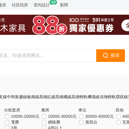
廠房
社區找房
室內設計
新聞
搜尋
支線
中和新蘆線
板南線
高雄紅線
高雄橘線
高雄輕軌
機場線
淡海輕軌
環狀線
分租套房
雅房
車位
其他
10000-20000元
20000-30000元
30000-40000元
40
電費
網路費
第四台
瓦
3房
4房以上