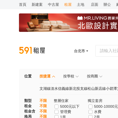
首頁
新建案
中古屋
租屋
土地
店面
辦公
台北市
位置
按捷運
按學校
按商圈
文湖線
淡水信義線
新北投支線
松山新店線
小碧潭
類型
不限
整層住家
獨立套房
租金
不限
5000元以下
5000-10000元
租金含
不限
管理費
水費
格局
不限
1房
2房