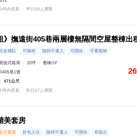
小時內更新
昨日69人瀏覽
租》撫遠街405巷兩層樓無隔間空屋整棟出
租金補貼
可報稅
隨時可遷入
可開伙
可養寵物
開放式格局
20坪
整棟/1F
26
405巷1號
站
471公尺
小時內更新
昨日67人瀏覽
精美套房
影片賞屋
拎包入住
隨時可遷入
可開伙
有陽台