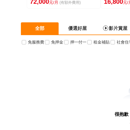
72,000
16,800
元/月
元/
(有額外費用)
全部
優選好屋
影片賞屋
免服務費
免押金
押一付一
租金補貼
社會住
很抱歉