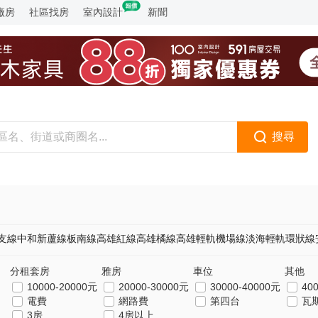
廠房
社區找房
室內設計
新聞
搜尋
支線
中和新蘆線
板南線
高雄紅線
高雄橘線
高雄輕軌
機場線
淡海輕軌
環狀線
分租套房
雅房
車位
其他
10000-20000元
20000-30000元
30000-40000元
40
電費
網路費
第四台
瓦
3房
4房以上