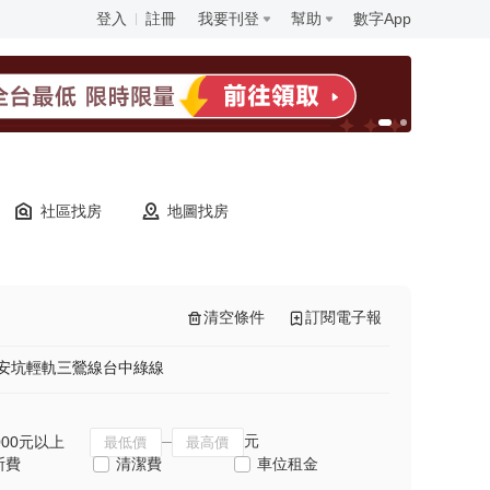
登入
註冊
我要刊登
幫助
數字App
社區找房
地圖找房
清空條件
訂閱電子報
安坑輕軌
三鶯線
台中綠線
元
000元以上
斯費
清潔費
車位租金