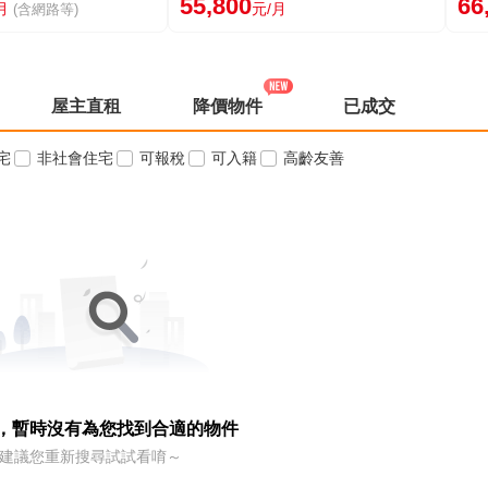
55,800
66
月
元/月
(含網路等)
屋主直租
降價物件
已成交
宅
非社會住宅
可報稅
可入籍
高齡友善
，暫時沒有為您找到合適的物件
建議您重新搜尋試試看唷～