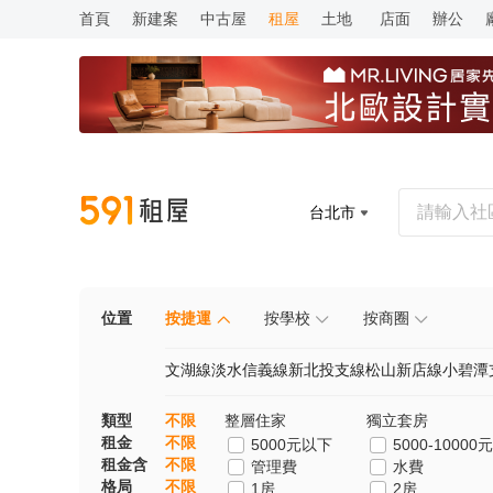
首頁
新建案
中古屋
租屋
土地
店面
辦公
台北市
位置
按捷運
按學校
按商圈
文湖線
淡水信義線
新北投支線
松山新店線
小碧潭
類型
不限
整層住家
獨立套房
租金
不限
5000元以下
5000-10000元
租金含
不限
管理費
水費
格局
不限
1房
2房