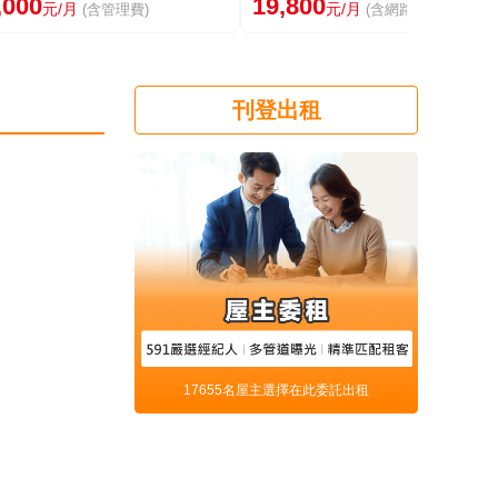
,000
19,800
元/月
元/月
(含管理費)
(含網路)
刊登出租
17655名屋主選擇在此委託出租