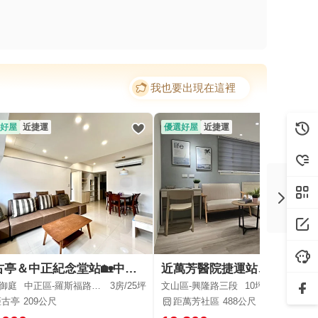
我也要出現在這裡
好屋
近捷運
優選好屋
近捷運
🚩古亭＆中正紀念堂站🏡中高樓層明亮溫馨美3房，需車位可談
近萬芳醫院捷運站、大套房舒適大空間、機能佳、可炊
御庭
中正區-羅斯福路二段
3房/
25坪
文山區-興隆路三段
10坪
距古亭
209公尺
距萬芳社區
488公尺