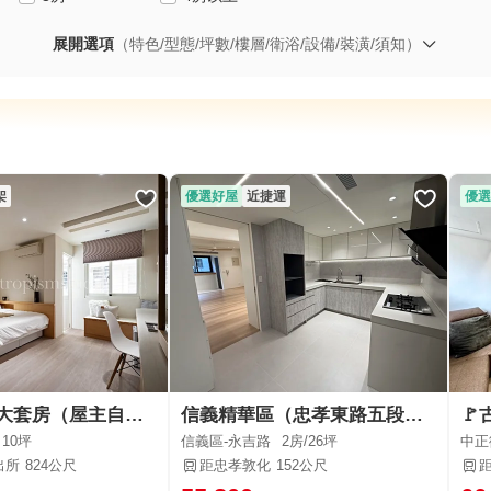
展開選項
（特色/型態/坪數/樓層/衛浴/設備/裝潢/須知）
架
優選好屋
近捷運
優選
新裝璜獨立大套房（屋主自租）
信義精華區（忠孝東路五段）3樓31坪豪華公寓｜可租補
10坪
信義區-永吉路
2房/
26坪
中正
出所
824公尺
距忠孝敦化
152公尺