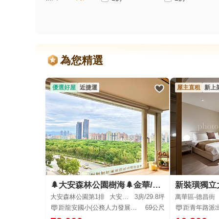
為您精選
優選好屋
近捷運
屋主直租
新上
🌲大安森林公園樹海🌲金華/龍門/龍安學區🍎電梯3房
大安森林公園第1排
大安區-新生南路三段
3房/
29.8坪
萬華區-德昌街
距龍安國小(公務人力發展學院)
69公尺
距青年路派