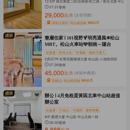
12.5坪 南京東路二段/吉林路/松江路／新生北路 中山區
07-31發佈
29,000
元/月
(含管理費)
距松江南京
松山新店線
380公尺
整層住家
101視野🍹明亮通風❄松山
MRT。松山火車站🩵朝南～陽台
近捷運
拎包入住
有電梯
隨時可遷入
2房/27坪 松贊花園廣場大廈 松山區-八德路四段
07-26發佈
45,000
元/月
(有額外費用)
距松山
松山新店線
563公尺
辦公
4月免租蛋黃區北車中山站超值
辦公室
近捷運
可登記
可隔間
繁華商圈
8坪 愛禮大廈 中山區-中山北路一段
06-30發佈
8,888
元/月