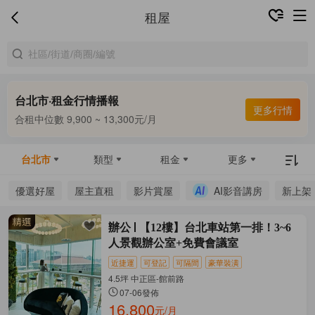
租屋
台北市·租金行情播報
更多行情
合租中位數 9,900 ~ 13,300元/月
整租中位數 16,000 ~ 67,800元/月
合租中位數 9,900 ~ 13,300元/月
台北市
類型
租金
更多
優選好屋
屋主直租
影片賞屋
AI影音講房
新上架
辦公
【12樓】台北車站第一排！3~6
人景觀辦公室+免費會議室
近捷運
可登記
可隔間
豪華裝潢
4.5坪 中正區-館前路
07-06發佈
16,800
元/月