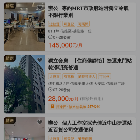
辦公
專約MRT市政府站附獨立冷氣
不限行業別
近捷運
可登記
可隔間
81.1坪 信義區-基隆路一段
07-28發佈
145,000
元/月
獨立套房
【住商侯靜怡】捷運東門站
乾淨明亮舒適
近捷運
有電梯
隨時可遷入
可開伙
樓中樓/8.2坪 信義美學大樓 大安區-信義路二段
07-26發佈
28,000
元/月
(有額外費用)
距東門
淡水信義線
247公尺
辦公
個人工作室採光佳近中山捷運站
近百貨公司交通便利
近捷運
可登記
繁華商圈