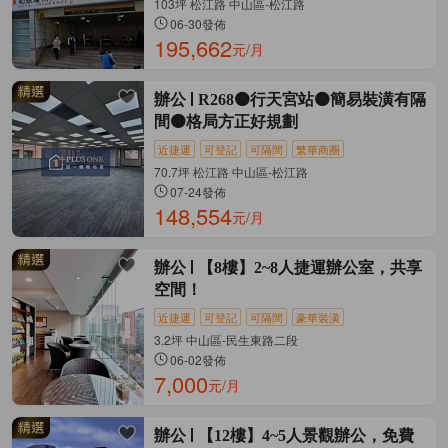
103坪 松江路 中山區-松江路
06-30發佈
195,662
元/月
辦公
R268🟠行天宮站🟠簡易裝潢有隔
間🟠格局方正好規劃
近捷運
可登記
可隔間
繁華商圈
70.7坪 松江路 中山區-松江路
07-24發佈
148,554
元/月
辦公
【8樓】2~8人捷運辦公室，共享
空間！
近捷運
可登記
可隔間
豪華裝潢
3.2坪 中山區-民生東路二段
06-02發佈
7,000
元/月
辦公
【12樓】4~5人景觀辦公，免費