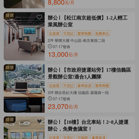
8,800
元/月
辦公
【松江南京超低價】1-2人輕工
業風辦公室
近捷運
可登記
繁華商圈
免費車位
2坪 華聯大樓 中山區-南京東路二段
07-17發佈
13,000
元/月
辦公
【市政府捷運站旁】17樓信義區
景觀辦公室!適合3人團隊
近捷運
可登記
豪華裝潢
繁華商圈
3坪 聯合世紀大樓 信義區-基隆路一段
07-17發佈
23,070
元/月
辦公
【10樓】台北車站！2~8人捷運
辦公，免費會議室！
近捷運
可登記
可隔間
豪華裝潢