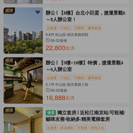
辦公
【8樓】台北小巨蛋，捷運景觀6
～8人辦公室！
近捷運
可登記
可隔間
豪華裝潢
6.8坪 松山區-南京東路四段
06-02發佈
22,800
元/月
辦公
【9樓+10樓】特價，捷運景觀4
～6人辦公室
近捷運
可登記
可隔間
豪華裝潢
5.1坪 中山區-南京東路三段
06-02發佈
16,888
元/月
獨立套房
近松江南京站/可租補/
貓咪友善/收納多/精美電梯套房
近捷運
租金補貼
可報稅
拎包入住