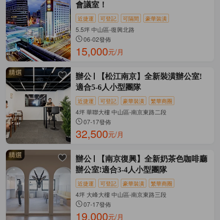
會議室！
近捷運
可登記
可隔間
豪華裝潢
5.5坪 中山區-復興北路
06-02發佈
15,000
元/月
辦公
【松江南京】全新裝潢辦公室!
適合5-6人小型團隊
近捷運
可登記
豪華裝潢
繁華商圈
4坪 華聯大樓 中山區-南京東路二段
07-17發佈
32,500
元/月
辦公
【南京復興】全新奶茶色咖啡廳
辦公室!適合3-4人小型團隊
近捷運
可登記
豪華裝潢
繁華商圈
4坪 大峰大樓 中山區-南京東路三段
07-17發佈
19,000
元/月