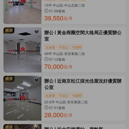
15坪 中山區-中山北路二段
07-29發佈
39,550
元/月
辦公
黃金商圈空間大格局正優質辦公
室
近捷運
可登記
可隔間
49坪 中山區-長安東路二段
07-13發佈
70,000
元/月
辦公
近南京松江採光佳屋況好優質辦
公室
近捷運
可登記
可隔間
20.6坪 中山區-長安東路二段
07-01發佈
28,000
元/月