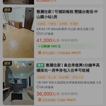
整層住家
可補助報稅‧雙陽台衛浴‧中
山國小站3房
近捷運
可報稅
近商圈
有電梯
3房/42.1坪 加line約看房 中山區-新生北路三段
07-27發佈
41,000
元/月
(有額外費用)
已降價 1000 元
距中山國小
中和新蘆線
450公尺
整層住家
🚊忠孝復興3分鐘🌟高
樓採光一房🌟拎包入住🌟可租補
近捷運
新上架
租金補貼
拎包入住
1房/18坪 市民大道四段/忠孝東路四段/敦化南路 大安區
08-06發佈
36,000
元/月
(有額外費用)
距忠孝復興
文湖線
104公尺