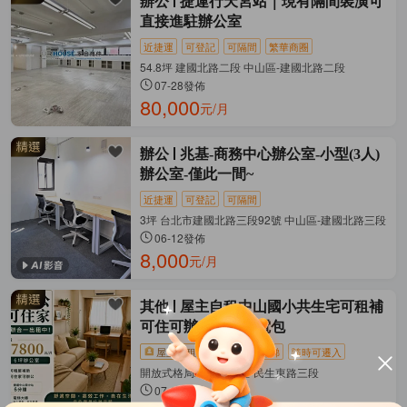
辦公
捷運行天宮站｜現有隔間裝潢可
直接進駐辦公室
近捷運
可登記
可隔間
繁華商圈
54.8坪 建國北路二段 中山區-建國北路二段
07-28發佈
80,000
元/月
辦公
兆基-商務中心辦公室-小型(3人)
辦公室-僅此一間~
近捷運
可登記
可隔間
3坪 台北市建國北路三段92號 中山區-建國北路三段
06-12發佈
8,000
元/月
其他
屋主自租中山國小共生宅可租補
可住可辦公包水包電包
屋主直租
近捷運
有電梯
隨時可遷入
開放式格局/6坪 中山區-民生東路三段
07-21發佈