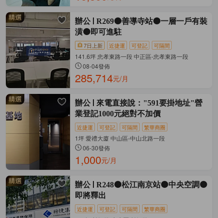
辦公
R269🟠善導寺站🟠一層一戶有裝
潢🟠即可進駐
7日上新
近捷運
可登記
可隔間
141.6坪 忠孝東路一段 中正區-忠孝東路一段
08-04發佈
285,714
元/月
辦公
來電直接說："591要掛地址"營
業登記1000元絕對不加價
近捷運
可登記
可隔間
繁華商圈
1坪 愛禮大廈 中山區-中山北路一段
06-30發佈
1,000
元/月
辦公
R248🟠松江南京站🟠中央空調🟠
即將釋出
近捷運
可登記
可隔間
繁華商圈