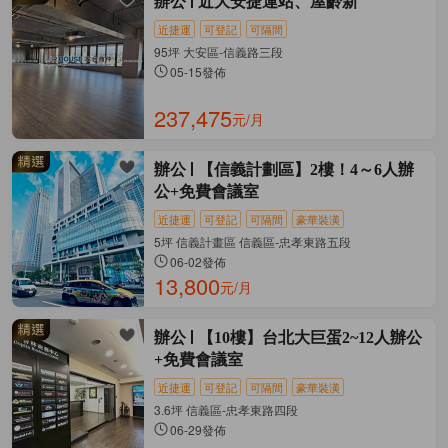
辦公
近大安捷運站、屋齡新
近捷運
可登記
可隔間
95坪 大安區-信義路三段
05-15發佈
237,475
元/月
辦公
【信義計劃區】2樓！4～6人辦
公+免費會議室
近捷運
可登記
可隔間
豪華裝潢
5坪 信義計畫區 信義區-忠孝東路五段
06-02發佈
13,800
元/月
辦公
【10樓】台北大巨蛋2~12人辦公
+免費會議室
近捷運
可登記
可隔間
豪華裝潢
3.6坪 信義區-忠孝東路四段
06-29發佈