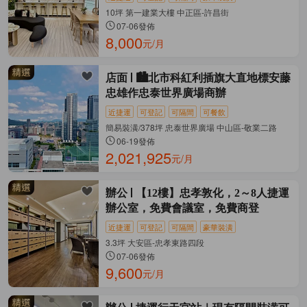
10坪 第一建業大樓 中正區-許昌街
07-06發佈
8,000
元/月
店面
🏙️北市科紅利插旗大直地標安藤
忠雄作忠泰世界廣場商辦
近捷運
可登記
可隔間
可餐飲
簡易裝潢/378坪 忠泰世界廣場 中山區-敬業二路
06-19發佈
2,021,925
元/月
辦公
【12樓】忠孝敦化，2～8人捷運
辦公室，免費會議室，免費商登
近捷運
可登記
可隔間
豪華裝潢
3.3坪 大安區-忠孝東路四段
07-06發佈
9,600
元/月