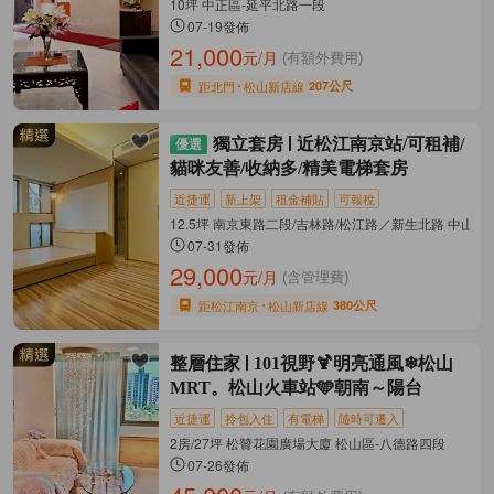
10坪 中正區-延平北路一段
07-19發佈
21,000
元/月
(有額外費用)
距北門
松山新店線
207公尺
獨立套房
近松江南京站/可租補/
貓咪友善/收納多/精美電梯套房
近捷運
新上架
租金補貼
可報稅
12.5坪 南京東路二段/吉林路/松江路／新生北路 中山區
07-31發佈
29,000
元/月
(含管理費)
距松江南京
松山新店線
380公尺
整層住家
101視野🍹明亮通風❄松山
MRT。松山火車站🩵朝南～陽台
近捷運
拎包入住
有電梯
隨時可遷入
2房/27坪 松贊花園廣場大廈 松山區-八德路四段
07-26發佈