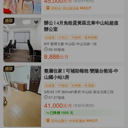
45,000
元/月
(有額外費用)
距松山
松山新店線
563公尺
辦公
4月免租蛋黃區北車中山站超值
辦公室
近捷運
可登記
可隔間
繁華商圈
8坪 愛禮大廈 中山區-中山北路一段
06-30發佈
8,888
元/月
整層住家
可補助報稅‧雙陽台衛浴‧中
山國小站3房
近捷運
可報稅
近商圈
有電梯
3房/42.1坪 加line約看房 中山區-新生北路三段
07-27發佈
41,000
元/月
(有額外費用)
已降價 1000 元
距中山國小
中和新蘆線
450公尺