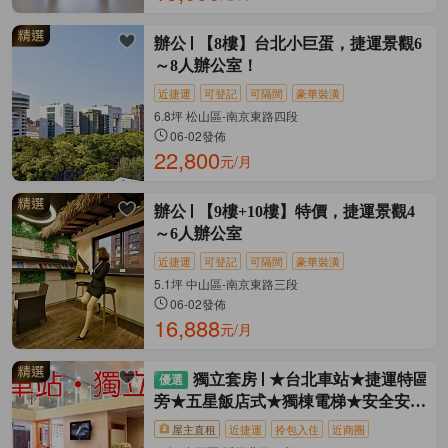
辦公
【8樓】台北小巨蛋，捷運景觀6
～8人辦公室！
近捷運
可登記
可隔間
豪華裝潢
6.8坪 松山區-南京東路四段
06-02發佈
22,800
元/月
辦公
【9樓+10樓】特價，捷運景觀4
～6人辦公室
近捷運
可登記
可隔間
豪華裝潢
5.1坪 中山區-南京東路三段
06-02發佈
16,888
元/月
獨立套房
★台北車站★捷運特區
旁★五星飯店式★獨棟電梯★安全安靜
乾淨★
屋主直租
近捷運
拎包入住
近商圈