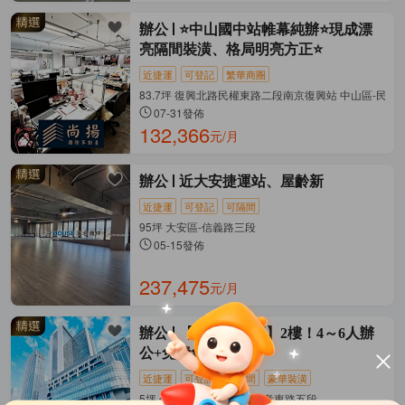
辦公
⭐️中山國中站帷幕純辦⭐️現成漂
亮隔間裝潢、格局明亮方正⭐️
近捷運
可登記
繁華商圈
83.7坪 復興北路民權東路二段南京復興站 中山區-民權
07-31發佈
132,366
元/月
辦公
近大安捷運站、屋齡新
近捷運
可登記
可隔間
95坪 大安區-信義路三段
05-15發佈
237,475
元/月
辦公
【信義計劃區】2樓！4～6人辦
公+免費會議室
近捷運
可登記
可隔間
豪華裝潢
5坪 信義計畫區 信義區-忠孝東路五段