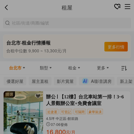
租屋
台北市·租金行情播報
更多行情
合租中位數 9,900 ~ 13,300元/月
整租中位數 16,000 ~ 67,800元/月
合租中位數 9,900 ~ 13,300元/月
台北市
類型
租金
更多
優選好屋
屋主直租
影片賞屋
AI影音講房
新上架
辦公
【12樓】台北車站第一排！3~6
人景觀辦公室+免費會議室
近捷運
可登記
可隔間
豪華裝潢
4.5坪 中正區-館前路
07-06發佈
16,800
元/月