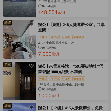
70.7坪 松江路 中山區-松江路
07-24發佈
148,554
元/月
辦公
【8樓】2~8人捷運辦公室，共享
空間！
近捷運
可登記
可隔間
豪華裝潢
3.2坪 中山區-民生東路二段
06-02發佈
7,000
元/月
辦公
來電直接說："591要掛地址"營
業登記1000元絕對不加價
近捷運
可登記
可隔間
繁華商圈
1坪 愛禮大廈 中山區-中山北路一段
06-30發佈
1,000
元/月
辦公
【12樓】4~5人景觀辦公，免費