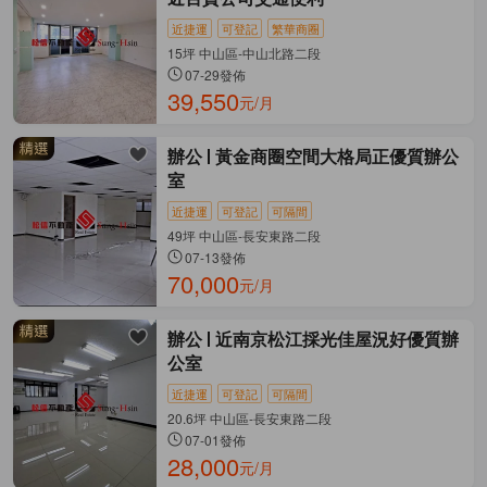
近捷運
可登記
繁華商圈
15坪 中山區-中山北路二段
07-29發佈
39,550
元/月
辦公
黃金商圈空間大格局正優質辦公
室
近捷運
可登記
可隔間
49坪 中山區-長安東路二段
07-13發佈
70,000
元/月
辦公
近南京松江採光佳屋況好優質辦
公室
近捷運
可登記
可隔間
20.6坪 中山區-長安東路二段
07-01發佈
28,000
元/月