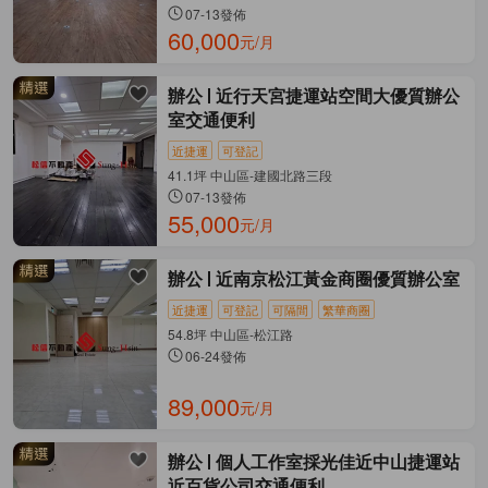
07-13發佈
60,000
元/月
辦公
近行天宮捷運站空間大優質辦公
室交通便利
近捷運
可登記
41.1坪 中山區-建國北路三段
07-13發佈
55,000
元/月
辦公
近南京松江黃金商圈優質辦公室
近捷運
可登記
可隔間
繁華商圈
54.8坪 中山區-松江路
06-24發佈
89,000
元/月
辦公
個人工作室採光佳近中山捷運站
近百貨公司交通便利