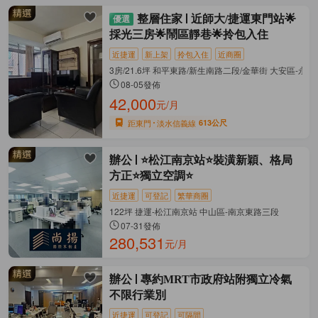
整層住家
近師大/捷運東門站🌟
採光三房🌟鬧區靜巷🌟拎包入住
近捷運
新上架
拎包入住
近商圈
3房/21.6坪 和平東路/新生南路二段/金華街 大安區-永康
08-05發佈
42,000
元/月
距東門
淡水信義線
613公尺
辦公
⭐️松江南京站⭐️裝潢新穎、格局
方正⭐️獨立空調⭐️
近捷運
可登記
繁華商圈
122坪 捷運-松江南京站 中山區-南京東路三段
07-31發佈
280,531
元/月
辦公
專約MRT市政府站附獨立冷氣
不限行業別
近捷運
可登記
可隔間