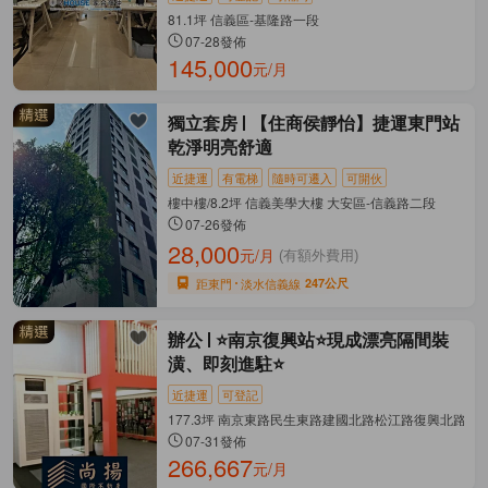
81.1坪 信義區-基隆路一段
07-28發佈
145,000
元/月
獨立套房
【住商侯靜怡】捷運東門站
乾淨明亮舒適
近捷運
有電梯
隨時可遷入
可開伙
樓中樓/8.2坪 信義美學大樓 大安區-信義路二段
07-26發佈
28,000
元/月
(有額外費用)
距東門
淡水信義線
247公尺
辦公
⭐️南京復興站⭐️現成漂亮隔間裝
潢、即刻進駐⭐️
近捷運
可登記
177.3坪 南京東路民生東路建國北路松江路復興北路捷 
07-31發佈
266,667
元/月