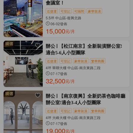
會議室！
近捷運
可登記
可隔間
豪華裝潢
5.5坪 中山區-復興北路
06-02發佈
15,000
元/月
辦公
【松江南京】全新裝潢辦公室!
適合5-6人小型團隊
近捷運
可登記
豪華裝潢
繁華商圈
4坪 華聯大樓 中山區-南京東路二段
07-17發佈
32,500
元/月
辦公
【南京復興】全新奶茶色咖啡廳
辦公室!適合3-4人小型團隊
近捷運
可登記
豪華裝潢
繁華商圈
4坪 大峰大樓 中山區-南京東路三段
07-17發佈
19,000
元/月