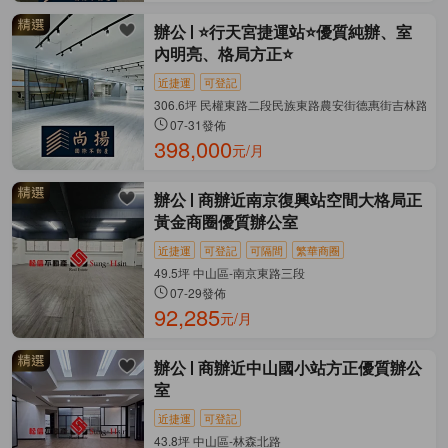
辦公
⭐️行天宮捷運站⭐️優質純辦、室
內明亮、格局方正⭐️
近捷運
可登記
306.6坪 民權東路二段民族東路農安街德惠街吉林路 
07-31發佈
398,000
元/月
辦公
商辦近南京復興站空間大格局正
黃金商圈優質辦公室
近捷運
可登記
可隔間
繁華商圈
49.5坪 中山區-南京東路三段
07-29發佈
92,285
元/月
辦公
商辦近中山國小站方正優質辦公
室
近捷運
可登記
43.8坪 中山區-林森北路