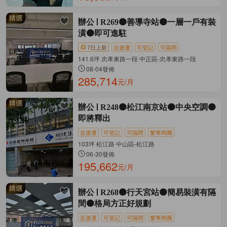
辦公
R269🟠善導寺站🟠一層一戶有裝
潢🟠即可進駐
7日上新
近捷運
可登記
可隔間
141.6坪 忠孝東路一段 中正區-忠孝東路一段
08-04發佈
285,714
元/月
辦公
R248🟠松江南京站🟠中央空調🟠
即將釋出
近捷運
可登記
可隔間
繁華商圈
103坪 松江路 中山區-松江路
06-30發佈
195,662
元/月
辦公
R268🟠行天宮站🟠簡易裝潢有隔
間🟠格局方正好規劃
近捷運
可登記
可隔間
繁華商圈