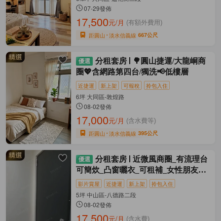
07-29發佈
17,500
元/月
(有額外費用)
距圓山
淡水信義線
667公尺
分租套房
🌳圓山捷運/大龍峒商
圈💖含網路第四台/獨洗📢低樓層
近捷運
新上架
可報稅
拎包入住
6坪 大同區-敦煌路
08-02發佈
17,000
元/月
(含水費等)
距圓山
淡水信義線
395公尺
分租套房
近微風商圈_有流理台
可簡炊_凸窗曬衣_可租補_女性朋友首
選
影片賞屋
近捷運
新上架
拎包入住
5坪 中山區-八德路二段
08-02發佈
17,500
元/月
(含水費)