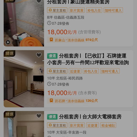
分租套房
象山捷運精美套房
屋主直租
影片賞屋
拎包入住
隨時可遷入
8坪 信義區-信義路五段
07-28發佈
18,000
元/月
(含管理費等)
距象山
淡水信義線
974公尺
分租套房
【已收訂】石牌捷運
小套房─另有一件間12坪歡迎來電洽詢
屋主直租
近捷運
拎包入住
隨時可遷入
10坪 北投區-裕民四路
07-28發佈
18,000
元/月
(含水費等)
距石牌
淡水信義線
126公尺
分租套房
台大師大電梯套房
屋主直租
影片賞屋
近捷運
租金補貼
10坪 大安區-辛亥路一段