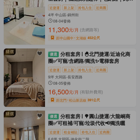
宅
近捷運
新上架
拎包入住
近商圈
4坪 中山區-錦州街
08-04發佈
11,300
元/月
(含網路等)
距中山國中
文湖線
452公尺
分租套房
🐣北門捷運/近迪化商
圈✅可寵/含網路/獨洗✨電梯套房
近捷運
新上架
拎包入住
近商圈
9坪 大同區-長安西路
08-05發佈
16,500
元/月
(有額外費用)
距北門
松山新店線
391公尺
分租套房
🌳圓山捷運/大龍峒商
圈✅可租補/可寵/垃圾代收📢獨洗曬
近捷運
租金補貼
拎包入住
近商圈
6.6坪 大同區-迪化街二段