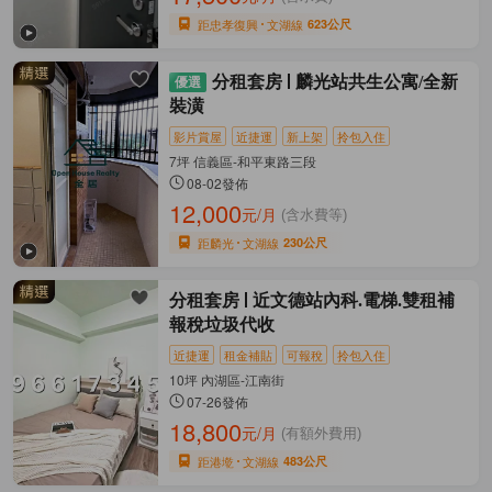
距忠孝復興
文湖線
623公尺
分租套房
麟光站共生公寓/全新
裝潢
影片賞屋
近捷運
新上架
拎包入住
7坪 信義區-和平東路三段
08-02發佈
12,000
元/月
(含水費等)
距麟光
文湖線
230公尺
分租套房
近文德站內科.電梯.雙租補
報稅垃圾代收
近捷運
租金補貼
可報稅
拎包入住
10坪 內湖區-江南街
07-26發佈
18,800
元/月
(有額外費用)
距港墘
文湖線
483公尺