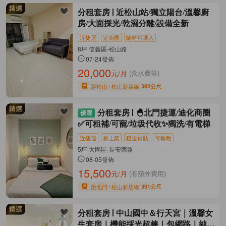
分租套房
近松山站/獨立陽台/溫馨廚
房/大面採光/乾濕分離/設備全新
近捷運
近商圈
隨時可遷入
8坪 信義區-松山路
07-24發佈
20,000
元/月
(含水費等)
距松山
松山新店線
392公尺
分租套房
🐣北門捷運/迪化商圈
✅可租補/可寵/垃圾代收✨獨洗/有電梯
近捷運
新上架
租金補貼
可報稅
5坪 大同區-長安西路
08-05發佈
15,500
元/月
(有額外費用)
距北門
松山新店線
391公尺
分租套房
中山國中＆行天宮｜溫馨女
生套房｜機能採光超棒｜包網路｜純住