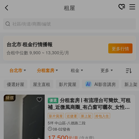
租屋
台北市·租金行情播報
更多行情
合租中位數 9,900 ~ 13,300元/月
整租中位數 16,000 ~ 67,800元/月
合租中位數 9,900 ~ 13,300元/月
台北市
分租套房
租金
更多
優選好屋
屋主直租
影片賞屋
AI影音講房
新上架
分租套房
有流理台可簡炊_可租
補_近微風商圈_有凸窗可曬衣_女性首
選
影片賞屋
近捷運
新上架
拎包入住
5坪 中山區-八德路二段
08-02發佈
17,500
元/月
(含水費)