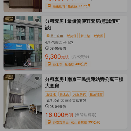
距後山埤
板南線
371公尺
分租套房
最優質便宜套房(意誠價可
談)
屋主直租
近捷運
新上架
近商圈
4坪 信義區-松山路
08-05發佈
9,300
元/月
(含水費等)
距永春
板南線
433公尺
分租套房
南京三民捷運站旁公寓三樓
大套房
近捷運
新上架
免服務費
租金補貼
10坪 松山區-南京東路五段
08-04發佈
16,000
元/月
(含管理費等)
距南京三民
松山新店線
233公尺