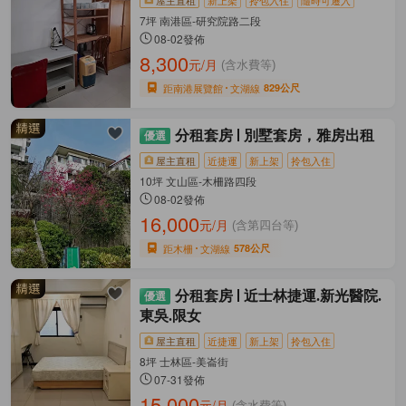
7坪 南港區-研究院路二段
08-02發佈
8,300
元/月
(含水費等)
距南港展覽館
文湖線
829公尺
分租套房
別墅套房，雅房出租
屋主直租
近捷運
新上架
拎包入住
10坪 文山區-木柵路四段
08-02發佈
16,000
元/月
(含第四台等)
距木柵
文湖線
578公尺
分租套房
近士林捷運.新光醫院.
東吳.限女
屋主直租
近捷運
新上架
拎包入住
8坪 士林區-美崙街
07-31發佈
15,000
元/月
(含水費等)