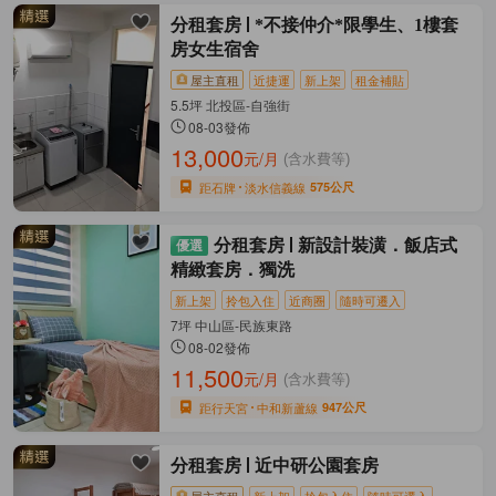
分租套房
*不接仲介*限學生、1樓套
房女生宿舍
屋主直租
近捷運
新上架
租金補貼
5.5坪 北投區-自強街
08-03發佈
13,000
元/月
(含水費等)
距石牌
淡水信義線
575公尺
分租套房
新設計裝潢．飯店式
精緻套房．獨洗
新上架
拎包入住
近商圈
隨時可遷入
7坪 中山區-民族東路
08-02發佈
11,500
元/月
(含水費等)
距行天宮
中和新蘆線
947公尺
分租套房
近中研公園套房
屋主直租
新上架
拎包入住
隨時可遷入