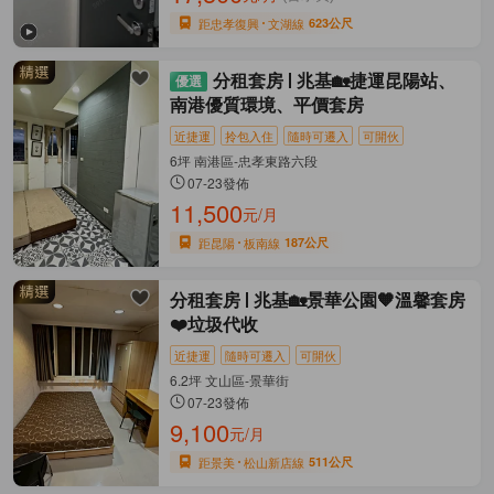
距忠孝復興
文湖線
623公尺
分租套房
兆基🏡捷運昆陽站、
南港優質環境、平價套房
近捷運
拎包入住
隨時可遷入
可開伙
6坪 南港區-忠孝東路六段
07-23發佈
11,500
元/月
距昆陽
板南線
187公尺
分租套房
兆基🏡景華公園🧡溫馨套房
❤️垃圾代收
近捷運
隨時可遷入
可開伙
6.2坪 文山區-景華街
07-23發佈
9,100
元/月
距景美
松山新店線
511公尺