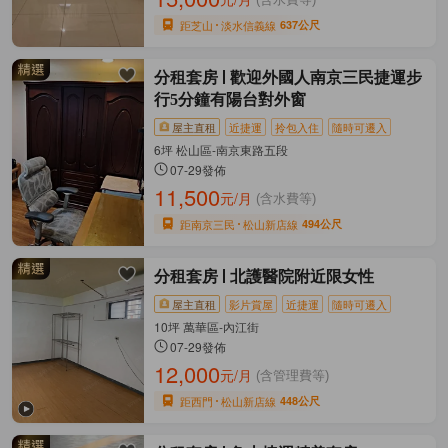
距芝山
淡水信義線
637公尺
分租套房
歡迎外國人南京三民捷運步
行5分鐘有陽台對外窗
屋主直租
近捷運
拎包入住
隨時可遷入
6坪 松山區-南京東路五段
07-29發佈
11,500
元/月
(含水費等)
距南京三民
松山新店線
494公尺
分租套房
北護醫院附近限女性
屋主直租
影片賞屋
近捷運
隨時可遷入
10坪 萬華區-內江街
07-29發佈
12,000
元/月
(含管理費等)
距西門
松山新店線
448公尺