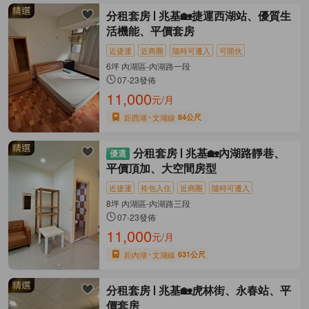
分租套房
兆基🏡捷運西湖站、優質生
活機能、平價套房
近捷運
近商圈
隨時可遷入
可開伙
6坪 內湖區-內湖路一段
07-23發佈
11,000
元/月
距西湖
文湖線
84公尺
分租套房
兆基🏡內湖路靜巷、
平價頂加、大空間房型
近捷運
拎包入住
近商圈
隨時可遷入
8坪 內湖區-內湖路三段
07-23發佈
11,000
元/月
距內湖
文湖線
631公尺
分租套房
兆基🏡虎林街、永春站、平
價套房