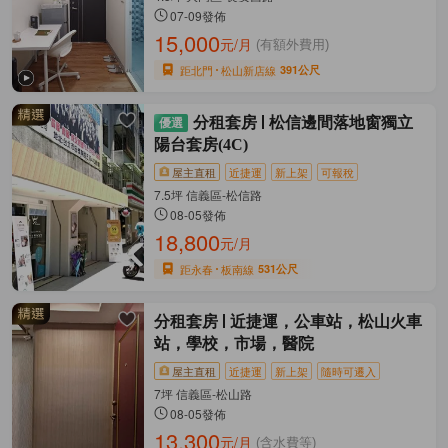
07-09發佈
15,000
元/月
(有額外費用)
距北門
松山新店線
391公尺
分租套房
松信邊間落地窗獨立
陽台套房(4C)
屋主直租
近捷運
新上架
可報稅
7.5坪 信義區-松信路
08-05發佈
18,800
元/月
距永春
板南線
531公尺
分租套房
近捷運，公車站，松山火車
站，學校，市場，醫院
屋主直租
近捷運
新上架
隨時可遷入
7坪 信義區-松山路
08-05發佈
13,300
元/月
(含水費等)