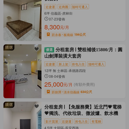
近捷運
近商圈
隨時可遷入
6坪 信義區-虎林街
07-23發佈
8,300
元/月
距永春
板南線
194公尺
分租套房
雙租補後15800/月：圓
山劍潭裝潢大套房
近捷運
新上架
拎包入住
隨時可遷入
12坪 無 士林區-承德路四段
08-04發佈
25,000
元/月
(有額外費用)
距劍潭
淡水信義線
634公尺
分租套房
【免服務費】近北門💗電梯
💗獨洗、代收垃圾、微波爐、飲水機
影片賞屋
近捷運
拎包入住
有電梯
4.5坪 大同區-長安西路