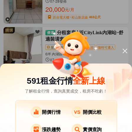
07-28發佈
20,000
元/月
距台電大樓
松山新店線
463公尺
分租套房
近CityLink內湖站~舒
適裝潢套房
屋主直租
近捷運
拎包入住
隨時可遷入
6坪 內湖區-康寧路一段
07-28發佈
12,000
元/月
(含水費等)
距內湖
文湖線
455公尺
591租金行情
全新上線
了解租金行情，查詢真實成交，租房不吃虧！
台北市租屋
其它租屋
熱門在租社區
北投區租屋
南港區租屋
文山區租屋
開價行情
開價比較
漲跌趨勢
實價查詢