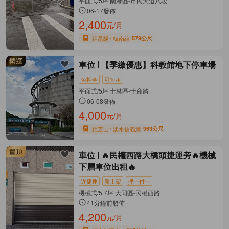
平面式/5坪 南港區-市民大道八段
06-17發佈
2,400
元/月
距昆陽
板南線
579公尺
車位
【季繳優惠】科教館地下停車場
免押金
可短租
平面式/5坪 士林區-士商路
06-08發佈
4,000
元/月
距芝山
淡水信義線
963公尺
車位
🔥民權西路大橋頭捷運旁🔥機械
下層車位出租🔥
近捷運
新上架
押一付一
機械式/5.7坪 大同區-民權西路
41分鐘前發佈
4,200
元/月