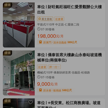
車位
財旺氣旺福旺仁愛景觀辦公大樓
出租
屋主直租
近捷運
平面式/110坪 中正區-仁愛路二段
07-30發佈
198,000
元/月
距東門
淡水信義線
589公尺
車位
僑泰首席大樓象山永春站坡道機
械車位(兩個車位)
近捷運
押一付一
機械式/10坪 僑泰財經首席 信義區-松德路
07-15發佈
9,000
元/月
距永春
板南線
548公尺
車位
⭐長安東。松江商務廣場。坡道