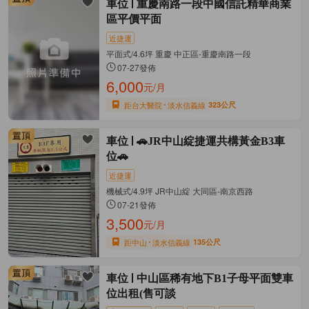
車位
重慶南路一段中國信託精華商業
區平價平面
近捷運
平面式/4.6坪 重慶 中正區-重慶南路一段
07-27發佈
6,000
元/月
距台大醫院
淡水信義線
323公尺
車位
🚗JR中山綻捷運共構黃金B3車
位🚗
近捷運
機械式/4.9坪 JR中山綻 大同區-南京西路
07-21發佈
3,500
元/月
距中山
淡水信義線
135公尺
車位
中山區稀有地下B1子母平面雙車
位出租(售可談