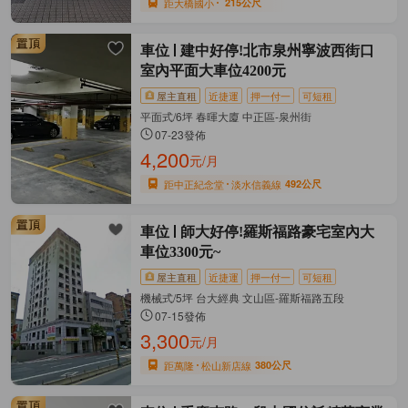
距大橋國小
215公尺
車位
建中好停!北市泉州寧波西街口
室內平面大車位4200元
屋主直租
近捷運
押一付一
可短租
平面式/6坪 春暉大廈 中正區-泉州街
07-23發佈
4,200
元/月
距中正紀念堂
淡水信義線
492公尺
車位
師大好停!羅斯福路豪宅室內大
車位3300元~
屋主直租
近捷運
押一付一
可短租
機械式/5坪 台大經典 文山區-羅斯福路五段
07-15發佈
3,300
元/月
距萬隆
松山新店線
380公尺