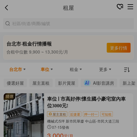
租屋
台北市·租金行情播報
更多行情
合租中位數 9,900 ~ 13,300元/月
整租中位數 16,000 ~ 67,800元/月
合租中位數 9,900 ~ 13,300元/月
台北市
車位
租金
更多
優選好屋
屋主直租
影片賞屋
AI影音講房
新上架
車位
市高好停!懷生國小豪宅室內車
位3000元!
屋主直租
近捷運
押一付一
可短租
機械式/5坪 新市民華廈 中山區-市民大道三段
07-15發佈
3,000
元/月