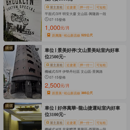
屋主直租
近捷運
押一付一
可短租
平面式/3坪 明安大廈 文山區-興隆路一段
07-15發佈
1,000
元/月
距萬隆
松山新店線
522公尺
車位
景美好停!文山景美站室內好車
位2500元~
屋主直租
近捷運
押一付一
可短租
機械式/5坪 伊勢丹社區 文山區-景興路
07-15發佈
2,500
元/月
距景美
松山新店線
385公尺
車位
好停萬華~龍山捷運站室內好車
位3100元~
屋主直租
近捷運
押一付一
可短租
機械式/4坪 皇家醴讚 萬華區-西園路一段