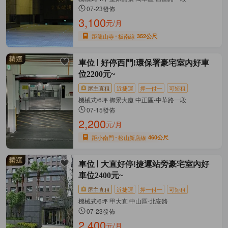
07-23發佈
3,100
元/月
距龍山寺
板南線
352公尺
車位
好停西門!環保署豪宅室內好車
位2200元~
屋主直租
近捷運
押一付一
可短租
機械式/6坪 御景大廈 中正區-中華路一段
07-15發佈
2,200
元/月
距小南門
松山新店線
460公尺
車位
大直好停!捷運站旁豪宅室內好
車位2400元~
屋主直租
近捷運
押一付一
可短租
機械式/6坪 甲大直 中山區-北安路
07-23發佈
2,400
元/月