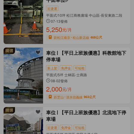
平面車位✅
近捷運
平面式/10坪 松江商務廣場 中山區-長安東路二段
07-13發佈
5,250
元/月
距松江南京
松山新店線
468公尺
車位
【平日上班族優惠】科教館地下
停車場
新上架
免押金
可短租
平面式/5坪 士林區-士商路
08-02發佈
2,000
元/月
距芝山
淡水信義線
963公尺
車位
【平日上班族優惠】北流地下停
車場
近捷運
免押金
可短租