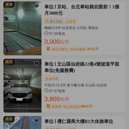
車位
京站、台北車站就在眼前！1個
月3000元
屋主直租
近捷運
機械式/5坪 站前君品 大同區-華陰街
07-29發佈
3,000
元/月
距台北車站
淡水信義線
397公尺
車位
文山區仙岩路22巷4號坡道平面
車位(免服務費)
免服務費
平面式/12.2坪 夏卡爾大樓 文山區-仙岩路
07-27發佈
3,800
元/月
距景美
松山新店線
989公尺
車位
禮仁通商大樓B1大休旅車位