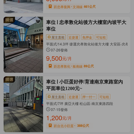
距忠孝復興
文湖線
461公尺
車位
忠孝敦化站後方大樓室內坡平大
車位
屋主直租
近捷運
免押金
可短租
平面式/14.3坪 捷運忠孝敦化站後方大樓 大安區-忠孝
07-26發佈
9,500
元/月
距忠孝敦化
板南線
89公尺
車位
小巨蛋好停!育達南京東路室內
平面車位1200元~
屋主直租
近捷運
押一付一
可短租
平面式/7坪 廣亞大樓 松山區-南京東路四段
07-15發佈
1,200
元/月
距台北小巨蛋
388公尺