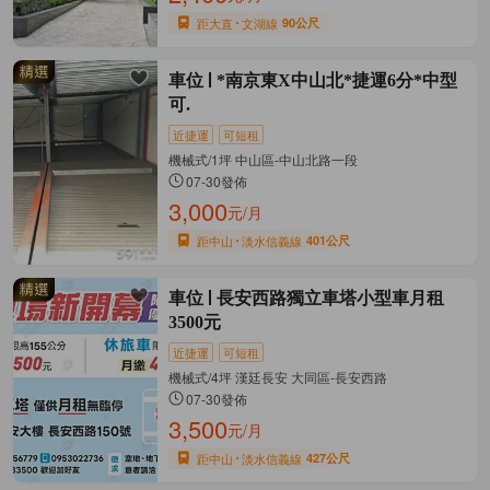
距大直
文湖線
90公尺
車位
*南京東X中山北*捷運6分*中型
可.
近捷運
可短租
機械式/1坪 中山區-中山北路一段
07-30發佈
3,000
元/月
距中山
淡水信義線
401公尺
車位
長安西路獨立車塔小型車月租
3500元
近捷運
可短租
機械式/4坪 漢廷長安 大同區-長安西路
07-30發佈
3,500
元/月
距中山
淡水信義線
427公尺