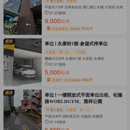
屋主直租
近捷運
平面式/13坪 忠孝敦化站 禮仁辦公大樓 大安區-忠孝東
07-25發佈
9,000
元/月
距忠孝敦化
板南線
101公尺
車位
永康街1號-倉儲式停車位
近捷運
押一付一
可短租
機械式/3.5坪 永康街1號 大安區-永康街
07-21發佈
5,000
元/月
距東門
淡水信義線
244公尺
車位
一樓開放式平面車位出租、松隆
路WORLDGYM、雅祥公園
屋主直租
近捷運
押一付一
平面式/8坪 紐約第五街 信義區-松隆路
07-19發佈
6,500