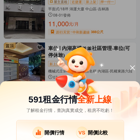
屋主直租
近捷運
新上架
押一付一
平面式/18坪 鴻運大廈 中山區-吉林路
08-01發佈
11,000
元/月
距行天宮
中和新蘆線
388公尺
車位
內湖高檔🎀🎀社區管理-車位(可
停休旅)
新上架
機械式/2.9坪 依現場社區名稱 內湖區-民權東路六段
07-31發佈
2,500
元/月
距葫洲
文湖線
1003公尺
591租金行情
全新上線
了解租金行情，查詢真實成交，租房不吃虧！
台北市租屋
其它租屋
熱門在租社區
北投區租屋
南港區租屋
文山區租屋
開價行情
開價比較