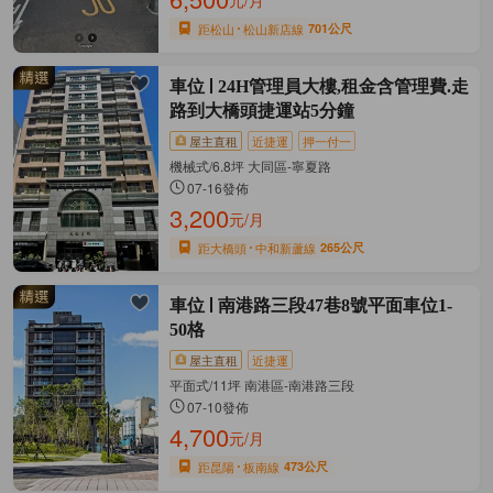
元/月
距松山
松山新店線
701公尺
車位
24H管理員大樓,租金含管理費.走
路到大橋頭捷運站5分鐘
屋主直租
近捷運
押一付一
機械式/6.8坪 大同區-寧夏路
07-16發佈
3,200
元/月
距大橋頭
中和新蘆線
265公尺
車位
南港路三段47巷8號平面車位1-
50格
屋主直租
近捷運
平面式/11坪 南港區-南港路三段
07-10發佈
4,700
元/月
距昆陽
板南線
473公尺