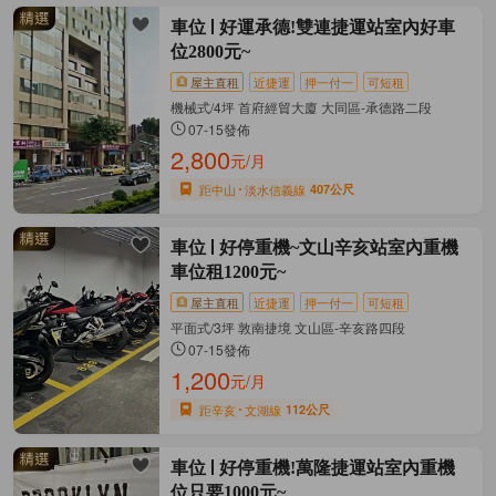
車位
好運承德!雙連捷運站室內好車
位2800元~
屋主直租
近捷運
押一付一
可短租
機械式/4坪 首府經貿大廈 大同區-承德路二段
07-15發佈
2,800
元/月
距中山
淡水信義線
407公尺
車位
好停重機~文山辛亥站室內重機
車位租1200元~
屋主直租
近捷運
押一付一
可短租
平面式/3坪 敦南捷境 文山區-辛亥路四段
07-15發佈
1,200
元/月
距辛亥
文湖線
112公尺
車位
好停重機!萬隆捷運站室內重機
位只要1000元~