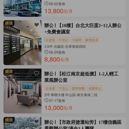
06-02發佈
13,800
元/月
辦公
【10樓】台北大巨蛋2~12人辦公
+免費會議室
近捷運
可登記
可隔間
豪華裝潢
3.6坪 信義區-忠孝東路四段
06-29發佈
8,800
元/月
辦公
【松江南京超低價】1-2人輕工
業風辦公室
近捷運
可登記
繁華商圈
免費車位
2坪 華聯大樓 中山區-南京東路二段
07-17發佈
13,000
元/月
辦公
【市政府捷運站旁】17樓信義區
景觀辦公室!適合3人團隊