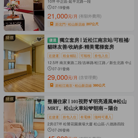
10坪 中正區-延平北路一段
07-19發佈
21,000
元/月
(有額外費用)
距北門
松山新店線
207公尺
獨立套房
近松江南京站/可租補/
貓咪友善/收納多/精美電梯套房
近捷運
租金補貼
可報稅
拎包入住
12.5坪 南京東路二段/吉林路/松江路／新生北路 中山區
07-31發佈
29,000
元/月
(含管理費)
距松江南京
松山新店線
380公尺
整層住家
101視野🍹明亮通風❄松山
MRT。松山火車站🩵朝南～陽台
近捷運
拎包入住
有電梯
隨時可遷入
2房/27坪 松贊花園廣場大廈 松山區-八德路四段
07-26發佈