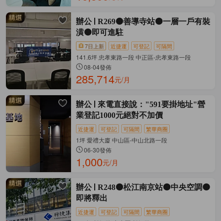
辦公
R269🟠善導寺站🟠一層一戶有裝
潢🟠即可進駐
7日上新
近捷運
可登記
可隔間
141.6坪 忠孝東路一段 中正區-忠孝東路一段
08-04發佈
285,714
元/月
辦公
來電直接說："591要掛地址"營
業登記1000元絕對不加價
近捷運
可登記
可隔間
繁華商圈
1坪 愛禮大廈 中山區-中山北路一段
06-30發佈
1,000
元/月
辦公
R248🟠松江南京站🟠中央空調🟠
即將釋出
近捷運
可登記
可隔間
繁華商圈