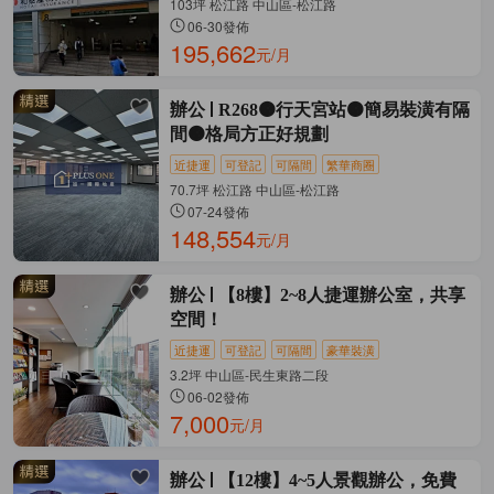
103坪 松江路 中山區-松江路
06-30發佈
195,662
元/月
辦公
R268🟠行天宮站🟠簡易裝潢有隔
間🟠格局方正好規劃
近捷運
可登記
可隔間
繁華商圈
70.7坪 松江路 中山區-松江路
07-24發佈
148,554
元/月
辦公
【8樓】2~8人捷運辦公室，共享
空間！
近捷運
可登記
可隔間
豪華裝潢
3.2坪 中山區-民生東路二段
06-02發佈
7,000
元/月
辦公
【12樓】4~5人景觀辦公，免費