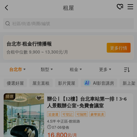
租屋
台北市·租金行情播報
更多行情
合租中位數 9,900 ~ 13,300元/月
整租中位數 16,000 ~ 67,800元/月
合租中位數 9,900 ~ 13,300元/月
台北市
類型
租金
更多
優選好屋
屋主直租
影片賞屋
AI影音講房
新上架
辦公
【12樓】台北車站第一排！3~6
人景觀辦公室+免費會議室
近捷運
可登記
可隔間
豪華裝潢
4.5坪 中正區-館前路
07-06發佈
16,800
元/月