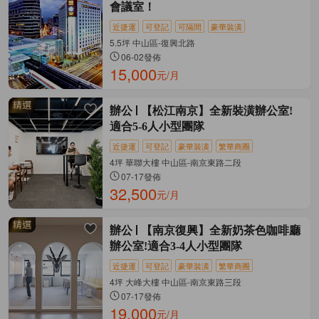
會議室！
近捷運
可登記
可隔間
豪華裝潢
5.5坪 中山區-復興北路
06-02發佈
15,000
元/月
辦公
【松江南京】全新裝潢辦公室!
適合5-6人小型團隊
近捷運
可登記
豪華裝潢
繁華商圈
4坪 華聯大樓 中山區-南京東路二段
07-17發佈
32,500
元/月
辦公
【南京復興】全新奶茶色咖啡廳
辦公室!適合3-4人小型團隊
近捷運
可登記
豪華裝潢
繁華商圈
4坪 大峰大樓 中山區-南京東路三段
07-17發佈
19,000
元/月