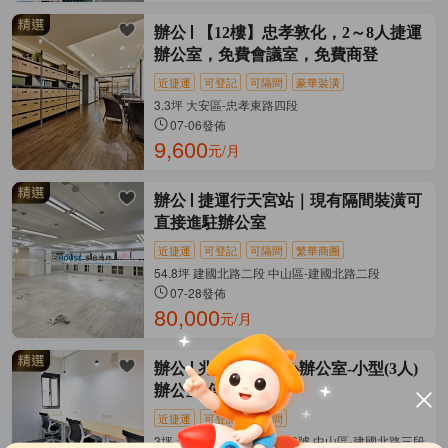
辦公
【12樓】忠孝敦化，2～8人捷運
辦公室，免費會議室，免費商登
近捷運
可登記
可隔間
豪華裝潢
3.3坪 大安區-忠孝東路四段
07-06發佈
9,600
元/月
辦公
捷運行天宮站｜現有隔間裝潢可
直接進駐辦公室
近捷運
可登記
可隔間
繁華商圈
54.8坪 建國北路二段 中山區-建國北路二段
07-28發佈
80,000
元/月
辦公
兆基-商務中心辦公室-小型(3人)
辦公室-僅此一間~
近捷運
可登記
可隔間
3坪 台北市建國北路三段92號 中山區-建國北路三段