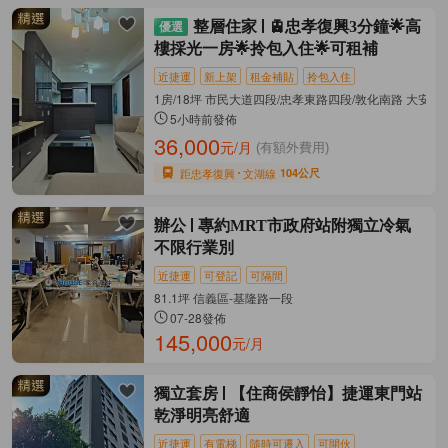
整層住家
🚊忠孝復興3分鐘🌟高
樓採光一房🌟拎包入住🌟可租補
近捷運
新上架
租金補貼
拎包入住
1房/18坪 市民大道四段/忠孝東路四段/敦化南路 大安區
5小時前發佈
36,000
元/月
(有額外費用)
距忠孝復興
文湖線
104公尺
辦公
專約MRT市政府站附獨立冷氣
不限行業別
近捷運
可登記
可隔間
81.1坪 信義區-基隆路一段
07-28發佈
145,000
元/月
獨立套房
【住商侯靜怡】捷運東門站
乾淨明亮舒適
近捷運
有電梯
隨時可遷入
可開伙