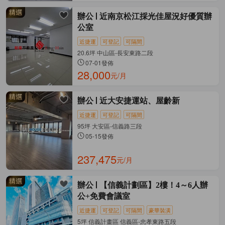
辦公
近南京松江採光佳屋況好優質辦
公室
近捷運
可登記
可隔間
20.6坪 中山區-長安東路二段
07-01發佈
28,000
元/月
辦公
近大安捷運站、屋齡新
近捷運
可登記
可隔間
95坪 大安區-信義路三段
05-15發佈
237,475
元/月
辦公
【信義計劃區】2樓！4～6人辦
公+免費會議室
近捷運
可登記
可隔間
豪華裝潢
5坪 信義計畫區 信義區-忠孝東路五段