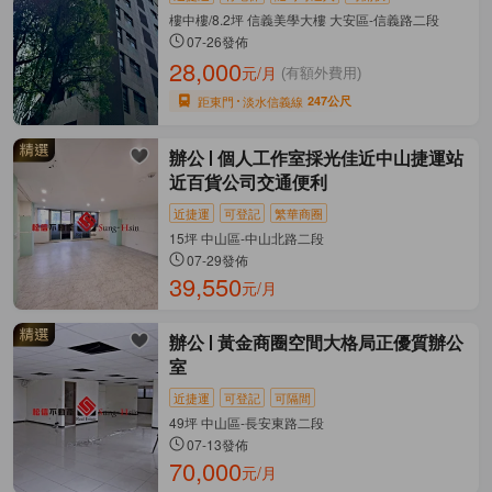
樓中樓/8.2坪 信義美學大樓 大安區-信義路二段
07-26發佈
28,000
元/月
(有額外費用)
距東門
淡水信義線
247公尺
辦公
個人工作室採光佳近中山捷運站
近百貨公司交通便利
近捷運
可登記
繁華商圈
15坪 中山區-中山北路二段
07-29發佈
39,550
元/月
辦公
黃金商圈空間大格局正優質辦公
室
近捷運
可登記
可隔間
49坪 中山區-長安東路二段
07-13發佈
70,000
元/月