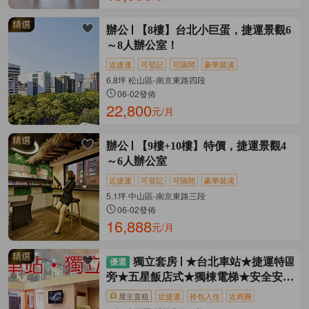
辦公
【8樓】台北小巨蛋，捷運景觀6
～8人辦公室！
近捷運
可登記
可隔間
豪華裝潢
6.8坪 松山區-南京東路四段
06-02發佈
22,800
元/月
辦公
【9樓+10樓】特價，捷運景觀4
～6人辦公室
近捷運
可登記
可隔間
豪華裝潢
5.1坪 中山區-南京東路三段
06-02發佈
16,888
元/月
獨立套房
★台北車站★捷運特區
旁★五星飯店式★獨棟電梯★安全安靜
乾淨★
屋主直租
近捷運
拎包入住
近商圈