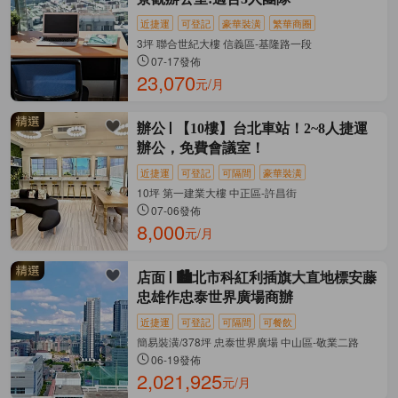
近捷運
可登記
豪華裝潢
繁華商圈
3坪 聯合世紀大樓 信義區-基隆路一段
07-17發佈
23,070
元/月
辦公
【10樓】台北車站！2~8人捷運
辦公，免費會議室！
近捷運
可登記
可隔間
豪華裝潢
10坪 第一建業大樓 中正區-許昌街
07-06發佈
8,000
元/月
店面
🏙️北市科紅利插旗大直地標安藤
忠雄作忠泰世界廣場商辦
近捷運
可登記
可隔間
可餐飲
簡易裝潢/378坪 忠泰世界廣場 中山區-敬業二路
06-19發佈
2,021,925
元/月