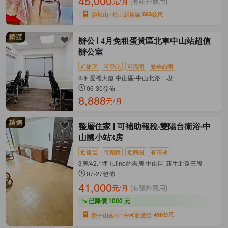
45,000
元/月
(有額外費用)
距松山
松山新店線
563公尺
辦公
4月免租蛋黃區北車中山站超值
辦公室
近捷運
可登記
可隔間
繁華商圈
8坪 愛禮大廈 中山區-中山北路一段
06-30發佈
8,888
元/月
整層住家
可補助報稅‧雙陽台衛浴‧中
山國小站3房
近捷運
可報稅
近商圈
有電梯
3房/42.1坪 加line約看房 中山區-新生北路三段
07-27發佈
41,000
元/月
(有額外費用)
已降價 1000 元
距中山國小
中和新蘆線
450公尺