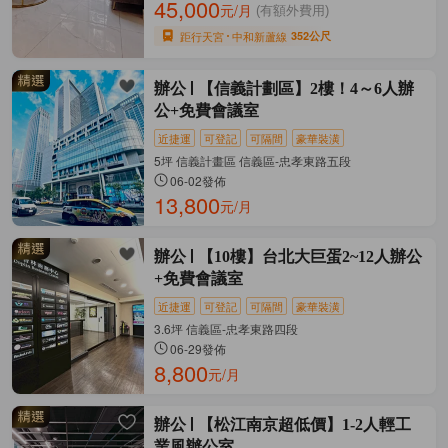
45,000
元/月
(有額外費用)
距行天宮
中和新蘆線
352公尺
辦公
【信義計劃區】2樓！4～6人辦
公+免費會議室
近捷運
可登記
可隔間
豪華裝潢
5坪 信義計畫區 信義區-忠孝東路五段
06-02發佈
13,800
元/月
辦公
【10樓】台北大巨蛋2~12人辦公
+免費會議室
近捷運
可登記
可隔間
豪華裝潢
3.6坪 信義區-忠孝東路四段
06-29發佈
8,800
元/月
辦公
【松江南京超低價】1-2人輕工
業風辦公室