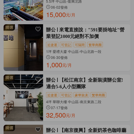
5.5坪 中山區-復興北路
06-02發佈
15,000
元/月
辦公
來電直接說："591要掛地址"營
業登記1000元絕對不加價
近捷運
可登記
可隔間
繁華商圈
1坪 愛禮大廈 中山區-中山北路一段
06-30發佈
1,000
元/月
辦公
【松江南京】全新裝潢辦公室!
適合5-6人小型團隊
近捷運
可登記
豪華裝潢
繁華商圈
4坪 華聯大樓 中山區-南京東路二段
07-17發佈
32,500
元/月
辦公
【南京復興】全新奶茶色咖啡廳