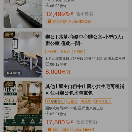
08-08發佈
12,499
元/月
(含水費等)
距六張犁
文湖線
531公尺
辦公
兆基-商務中心辦公室-小型(3人)
辦公室-僅此一間~
近捷運
可登記
可隔間
3坪 台北市建國北路三段92號 中山區-建國北路三段
06-12發佈
8,000
元/月
其他
屋主自租中山國小共生宅可租補
可住可辦公包水包電包
屋主直租
近捷運
有電梯
隨時可遷入
開放式格局/6坪 中山區-民生東路三段
07-21發佈
17,800
元/月
(含管理費等)
距中山國中
文湖線
436公尺