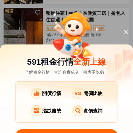
整層住家
👑松山區優質三房｜拎包入
住首選｜附上AI示意圖
影片賞屋
近捷運
拎包入住
有電梯
3房/25.9坪 揚昇君苑 松山區-饒河街
07-28發佈
63,000
元/月
(有額外費用)
距松山
松山新店線
462公尺
591租金行情
全新上線
了解租金行情，查詢真實成交，租房不吃虧！
台北市租屋
其它租屋
熱門在租社區
北投區租屋
南港區租屋
文山區租屋
開價行情
開價比較
漲跌趨勢
實價查詢
關於我們
意見反饋
APP下載