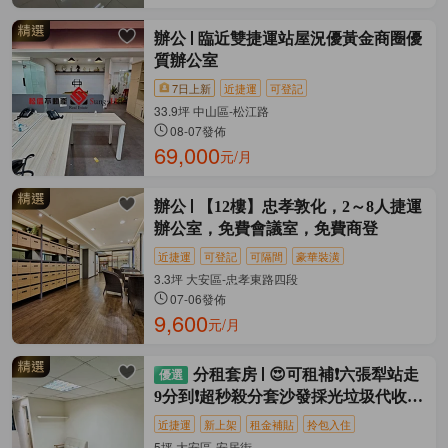
辦公
臨近雙捷運站屋況優黃金商圈優
質辦公室
7日上新
近捷運
可登記
33.9坪 中山區-松江路
08-07發佈
69,000
元/月
辦公
【12樓】忠孝敦化，2～8人捷運
辦公室，免費會議室，免費商登
近捷運
可登記
可隔間
豪華裝潢
3.3坪 大安區-忠孝東路四段
07-06發佈
9,600
元/月
分租套房
😍可租補❗六張犁站走
9分到❗超秒殺分套沙發採光垃圾代收乾
淨
近捷運
新上架
租金補貼
拎包入住
5坪 大安區-安居街