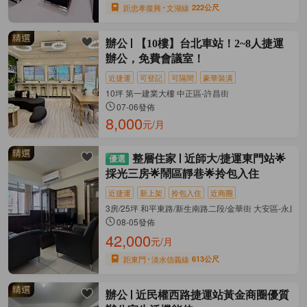
距忠孝復興
文湖線
222公尺
辦公
【10樓】台北車站！2~8人捷運
辦公，免費會議室！
近捷運
可登記
可隔間
豪華裝潢
10坪 第一建業大樓 中正區-許昌街
07-06發佈
8,000
元/月
整層住家
近師大/捷運東門站🌟
採光三房🌟鬧區靜巷🌟拎包入住
近捷運
新上架
拎包入住
近商圈
3房/25坪 和平東路/新生南路二段/金華街 大安區-永康街
08-05發佈
42,000
元/月
距東門
淡水信義線
613公尺
辦公
近民權西路捷運站黃金商圈優質