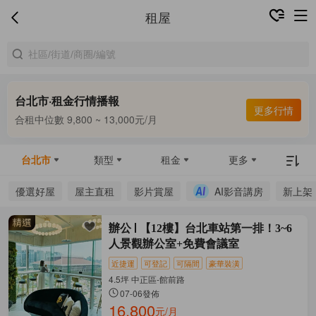
租屋
台北市·租金行情播報
更多行情
合租中位數 9,800 ~ 13,000元/月
整租中位數 16,000 ~ 69,800元/月
合租中位數 9,800 ~ 13,000元/月
台北市
類型
租金
更多
優選好屋
屋主直租
影片賞屋
AI影音講房
新上架
辦公
【12樓】台北車站第一排！3~6
人景觀辦公室+免費會議室
近捷運
可登記
可隔間
豪華裝潢
4.5坪 中正區-館前路
07-06發佈
16,800
元/月