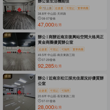
辦公室生活機能佳
7日上新
近捷運
可登記
繁華商圈
38.8坪 中山區-天祥路
08-07發佈
47,000
元/月
辦公
商辦近南京復興站空間大格局正
黃金商圈優質辦公室
近捷運
可登記
可隔間
繁華商圈
49.5坪 中山區-南京東路三段
07-29發佈
92,285
元/月
辦公
近南京松江採光佳屋況好優質辦
公室
近捷運
可登記
可隔間
20.6坪 中山區-長安東路二段
07-01發佈
28,000
元/月