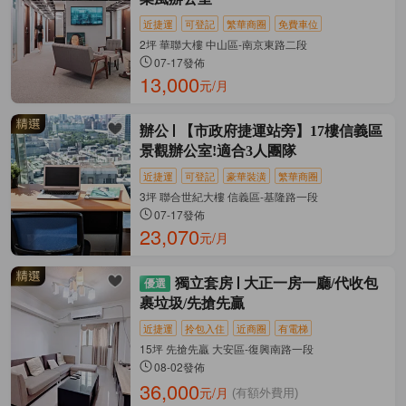
近捷運
可登記
繁華商圈
免費車位
2坪 華聯大樓 中山區-南京東路二段
07-17發佈
13,000
元/月
辦公
【市政府捷運站旁】17樓信義區
景觀辦公室!適合3人團隊
近捷運
可登記
豪華裝潢
繁華商圈
3坪 聯合世紀大樓 信義區-基隆路一段
07-17發佈
23,070
元/月
獨立套房
大正一房一廳/代收包
裹垃圾/先搶先贏
近捷運
拎包入住
近商圈
有電梯
15坪 先搶先贏 大安區-復興南路一段
08-02發佈
36,000
元/月
(有額外費用)