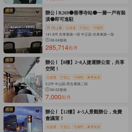
辦公
R269🟠善導寺站🟠一層一戶有裝
潢🟠即可進駐
7日上新
近捷運
可登記
可隔間
141.6坪 忠孝東路一段 中正區-忠孝東路一段
08-04發佈
285,714
元/月
辦公
【8樓】2~8人捷運辦公室，共享
空間！
近捷運
可登記
可隔間
豪華裝潢
3.2坪 中山區-民生東路二段
06-02發佈
7,000
元/月
辦公
【12樓】4~5人景觀辦公，免費
會議室！
近捷運
可登記
可隔間
豪華裝潢