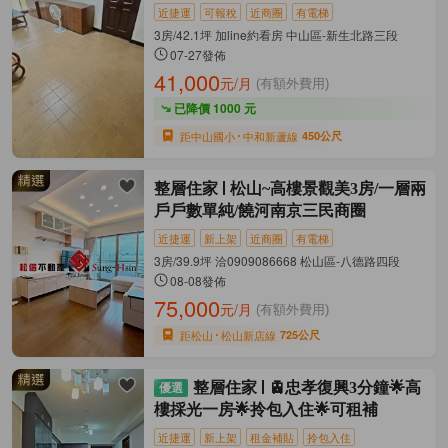
近捷運
可報稅
近商圈
有電梯
3房/42.1坪 加line約看房 中山區-新生北路三段
07-27發佈
41,000
元/月
(有額外費用)
已降價 1000 元
距中山國小
中和新蘆線
450公尺
整層住家
松山~高樓景觀美3房/一層兩
戶戶數單純/饒河南京三民商圈
近捷運
新上架
近商圈
有電梯
3房/39.9坪 洽0909086668 松山區-八德路四段
08-08發佈
75,000
元/月
(有額外費用)
距松山
松山新店線
725公尺
整層住家
🚊忠孝復興3分鐘🌟高
樓採光一房🌟拎包入住🌟可租補
近捷運
新上架
租金補貼
拎包入住