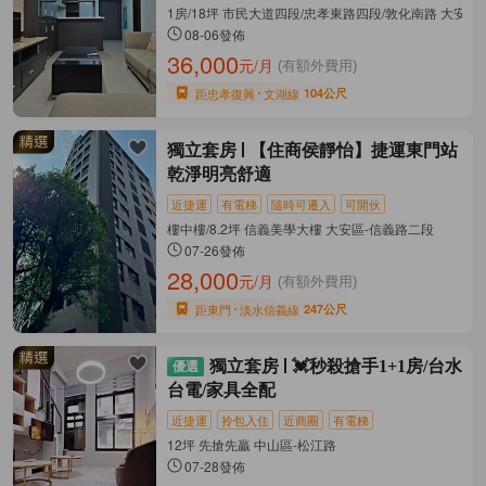
1房/18坪 市民大道四段/忠孝東路四段/敦化南路 大安區
08-06發佈
36,000
元/月
(有額外費用)
距忠孝復興
文湖線
104公尺
獨立套房
【住商侯靜怡】捷運東門站
乾淨明亮舒適
近捷運
有電梯
隨時可遷入
可開伙
樓中樓/8.2坪 信義美學大樓 大安區-信義路二段
07-26發佈
28,000
元/月
(有額外費用)
距東門
淡水信義線
247公尺
獨立套房
💓秒殺搶手1+1房/台水
台電/家具全配
近捷運
拎包入住
近商圈
有電梯
12坪 先搶先贏 中山區-松江路
07-28發佈