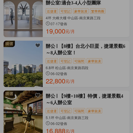
辦公室!適合3-4人小型團隊
近捷運
可登記
豪華裝潢
繁華商圈
4坪 大峰大樓 中山區-南京東路三段
07-17發佈
19,000
元/月
辦公
【8樓】台北小巨蛋，捷運景觀6
～8人辦公室！
近捷運
可登記
可隔間
豪華裝潢
6.8坪 松山區-南京東路四段
06-02發佈
22,800
元/月
辦公
【9樓+10樓】特價，捷運景觀4
～6人辦公室
近捷運
可登記
可隔間
豪華裝潢
5.1坪 中山區-南京東路三段
06-02發佈
16,888
元/月