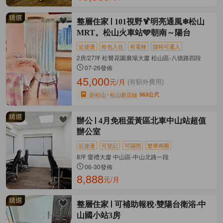
整層住家
101視野🍹明亮通風❄松山
MRT。松山火車站🩵朝南～陽台
近捷運
拎包入住
有電梯
隨時可遷入
2房/27坪 松贊花園廣場大廈 松山區-八德路四段
07-26發佈
45,000
元/月
(有額外費用)
距松山
松山新店線
563公尺
辦公
4月免租蛋黃區北車中山站超值
辦公室
近捷運
可登記
可隔間
繁華商圈
8坪 愛禮大廈 中山區-中山北路一段
06-30發佈
8,888
元/月
整層住家
可補助報稅‧雙陽台衛浴‧中
山國小站3房