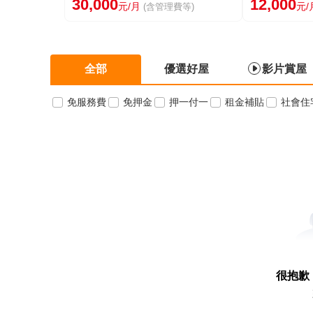
30,000
12,000
元/月
元/
(含管理費等)
全部
優選好屋
影片賞屋
免服務費
免押金
押一付一
租金補貼
社會住
很抱歉