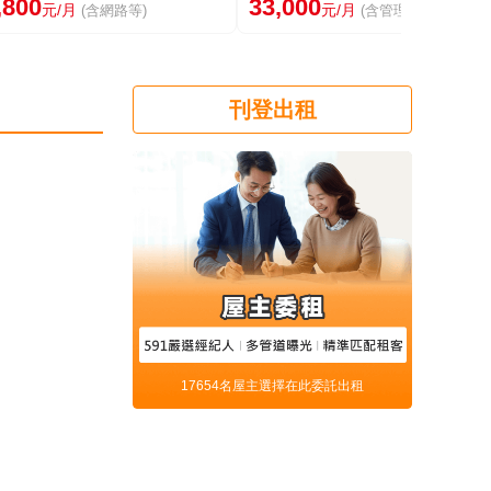
,800
33,000
元/月
元/月
(含網路等)
(含管理費等)
刊登出租
17654名屋主選擇在此委託出租