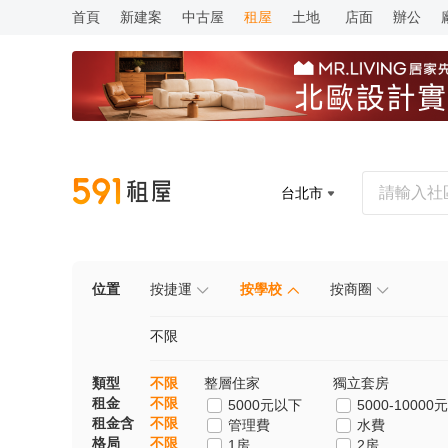
首頁
新建案
中古屋
租屋
土地
店面
辦公
台北市
位置
按捷運
按學校
按商圈
不限
類型
不限
整層住家
獨立套房
租金
不限
5000元以下
5000-10000元
租金含
不限
管理費
水費
格局
不限
1房
2房