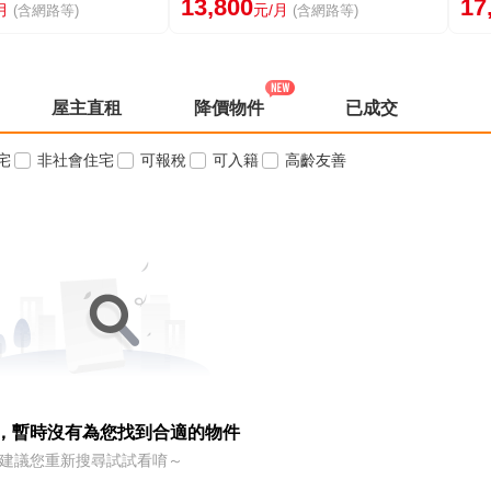
13,800
17
月
元/月
(含網路等)
(含網路等)
屋主直租
降價物件
已成交
宅
非社會住宅
可報稅
可入籍
高齡友善
，暫時沒有為您找到合適的物件
建議您重新搜尋試試看唷～