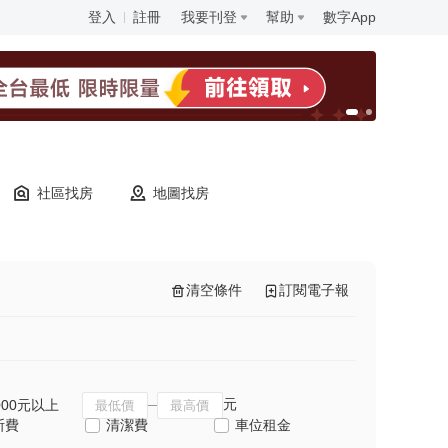
登入
註冊
我要刊登
幫助
數字App
社區找房
地圖找房
清空條件
訂閱電子報
元
000元以上
斯費
清潔費
車位租金