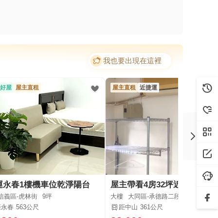
我也要出現在這裡
好屋
屋主直租
屋主直租
近捷運
運永春1樓機車位乾淨陽台
屋主帶看4房32坪近台北
信義區-虎林街
9坪
大樓
大同區-承德路二段
4房/
30坪
距永春
563公尺
距中山
361公尺