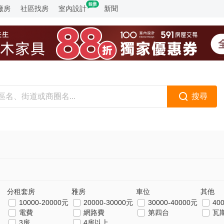
廠房
社區找房
室內設計
新聞
搜尋
分租套房
雅房
車位
其他
10000-20000元
20000-30000元
30000-40000元
40
電費
網路費
第四台
瓦
3房
4房以上