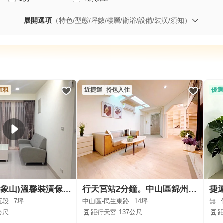
展開選項
（特色/型態/坪數/樓層/衛浴/設備/裝潢/須知）
直租
近捷運
拎包入住
優選
信義(北醫、象山)溫馨裝潢傢俱優質套雅房
行天宮站2分鐘。中山區錦州商圈
捷
五段
7坪
中山區-民生東路
14坪
無
公尺
距行天宮
137公尺