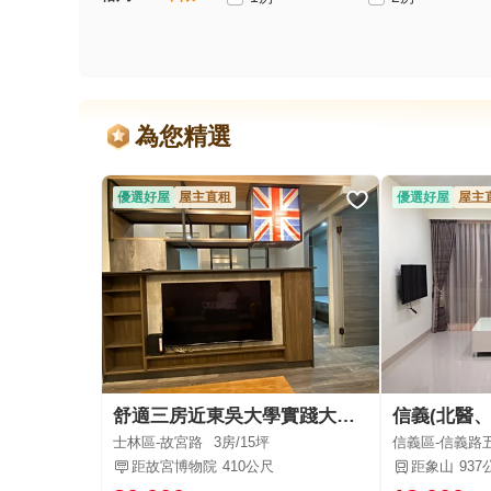
為您精選
優選好屋
屋主直租
優選好屋
屋主
舒適三房近東吳大學實踐大學適合學生族群~
士林區-故宮路
3房/
15坪
信義區-信義路
距故宮博物院
410公尺
距象山
937