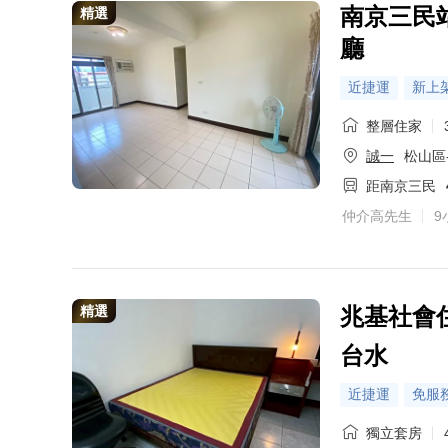
南京三民
精選
廳
近捷運
新上
整層住家
誠一
松山區
距南京三民
仲介高先生
9
精選
兆基社會住
台水
近捷運
免服
獨立套房