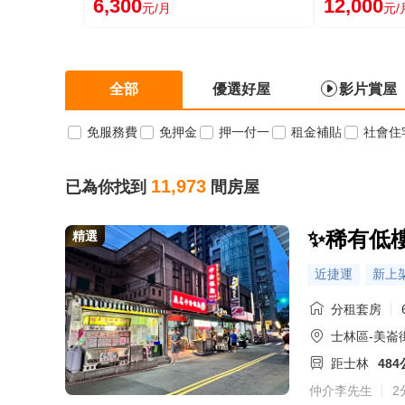
6,300
12,000
元/月
元/
全部
優選好屋
影片賞屋
免服務費
免押金
押一付一
租金補貼
社會住
11,973
已為你找到
間房屋
✨稀有低
精選
近捷運
新上
分租套房
士林區-美崙
距士林
48
仲介李先生
2