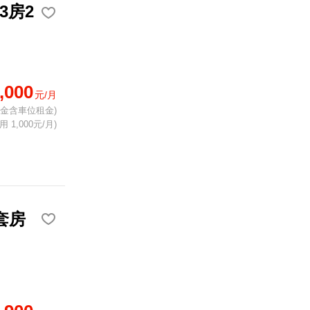
3房2
,000
元/月
租金含車位租金)
 1,000元/月)
套房