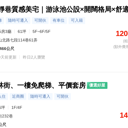
山靜巷質感美宅｜游泳池公設×開闊格局×舒
梯
隨時可遷入
可開伙
有車位
可入籍
5房3廳
61坪
5F~6F/5F
120
山北路七段114巷61弄
(
(額外費用 
466公尺
9天前更新
昨日2人瀏覽
虎林街、一樓免爬梯、平價套房
優選好屋
入住
近商圈
隨時可遷入
可開伙
6坪
1F/4F
14
232巷
0公尺