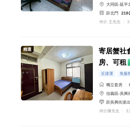
大同區-延平
距北門
21
仲介 王先生
精選
寄居蟹社
房、可租
近捷運
免服
獨立套房
信義區-吳興街
距吳興街派
仲介陳先生
3