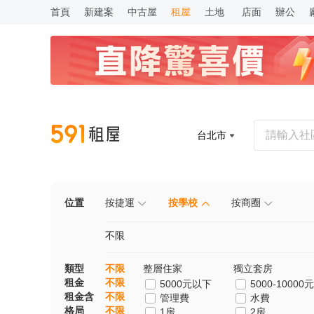
首頁
新建案
中古屋
租屋
土地
店面
辦公
台北市
位置
按捷運
按學校
按商圈
不限
類型
不限
整層住家
獨立套房
租金
不限
5000元以下
5000-10000元
租金含
不限
管理費
水費
格局
不限
1房
2房