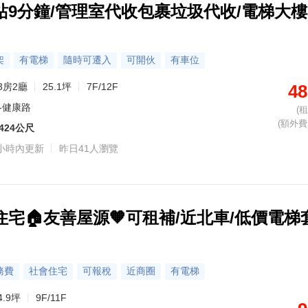
站9分鐘/管理室代收包裹垃圾代收/電梯大樓
架
有電梯
隨時可遷入
可開伙
有車位
3房2廳
25.1坪
7F/12F
48
-健康路
(
(額外費用
424公尺
小時內更新
昨日41人瀏覽
宅🏠友善屋源🧡可租補/近北車/低價電梯
務費
社會住宅
可報稅
近商圈
有電梯
4.9坪
9F/11F