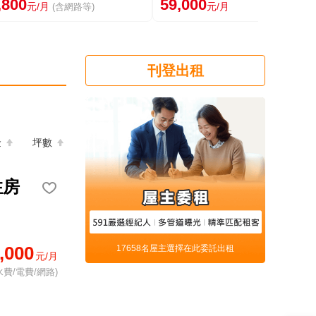
,800
59,000
元/月
元/月
(含網路等)
刊登出租
金
坪數
住房
,000
17658名屋主選擇在此委託出租
元/月
水費/電費/網路)