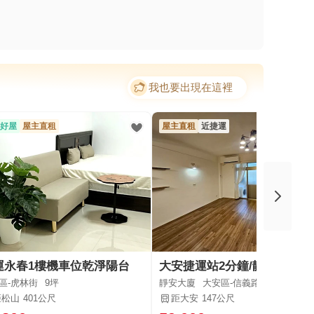
我也要出現在這裡
好屋
屋主直租
屋主直租
近捷運
運永春1樓機車位乾淨陽台
大安捷運站2分鐘/靜巷電梯三房/生活便利
區-虎林街
9坪
靜安大廈
大安區-信義路四段
3房/
37.
距松山
401公尺
距大安
147公尺