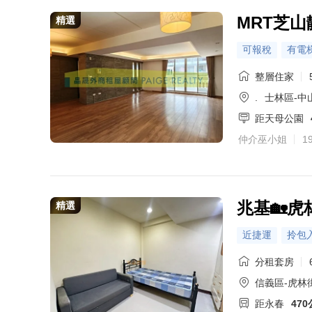
MRT芝
精選
可報稅
有電
整層住家
.
士林區-中
距天母公園
仲介巫小姐
1
兆基🏡
精選
近捷運
拎包
分租套房
信義區-虎林街
距永春
47