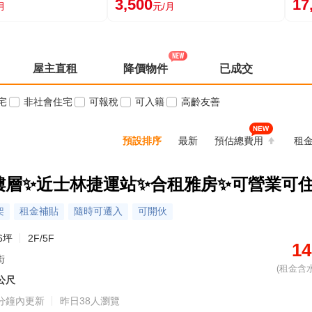
3,500
17
月
元/月
屋主直租
降價物件
已成交
宅
非社會住宅
可報稅
可入籍
高齡友善
預設排序
最新
預估總費用
租
樓層✨近士林捷運站✨合租雅房✨可營業可
架
租金補貼
隨時可遷入
可開伙
6坪
2F/5F
14
街
(租金含
4公尺
分鐘內更新
昨日38人瀏覽