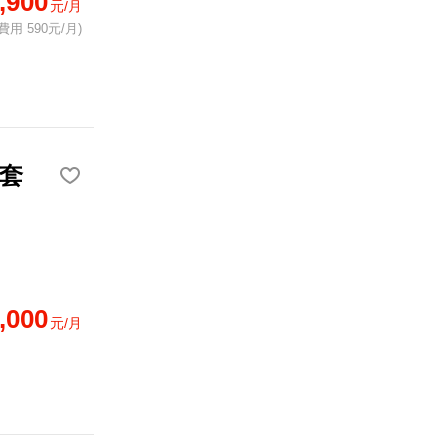
,900
元/月
費用 590元/月)
價套
,000
元/月