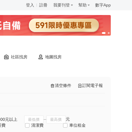
登入
註冊
我要刊登
幫助
數字App
社區找房
地圖找房
清空條件
訂閱電子報
元
000元以上
斯費
清潔費
車位租金