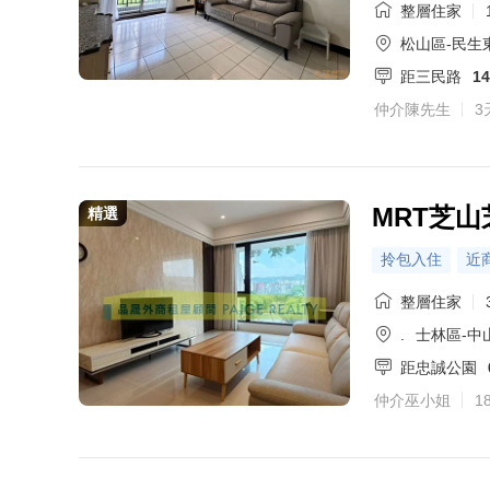
整層住家
松山區-民生
距三民路
1
仲介陳先生
3
MRT芝
精選
拎包入住
近
整層住家
.
士林區-中
距忠誠公園
仲介巫小姐
1