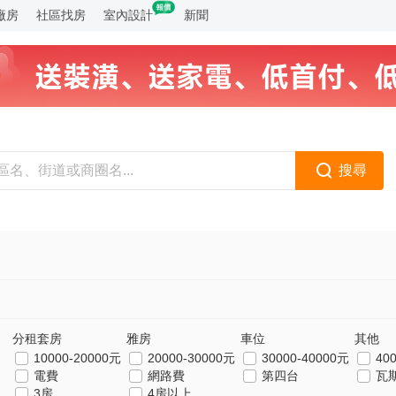
廠房
社區找房
室內設計
新聞
搜尋
分租套房
雅房
車位
其他
10000-20000元
20000-30000元
30000-40000元
40
電費
網路費
第四台
瓦
3房
4房以上