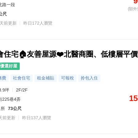
9
北路一段
(額外
8公尺
3天前更新
昨日172人瀏覽
會住宅🏠友善屋源❤️北醫商圈、低樓層平
優選好屋
務費
社會住宅
租金補貼
可報稅
拎包入住
8.9坪
2F/2F
15
225巷4弄
出所
73公尺
天前更新
昨日137人瀏覽