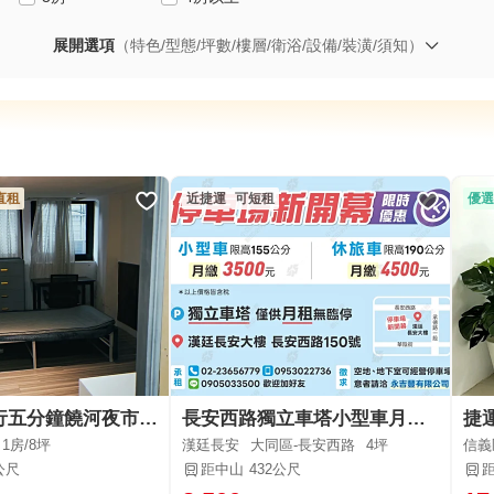
展開選項
（特色/型態/坪數/樓層/衛浴/設備/裝潢/須知）
直租
近捷運
可短租
優選
!限女性!步行五分鐘饒河夜市.松山.後山崥站,可寵物
長安西路獨立車塔小型車月租3500元
捷
1房/
8坪
漢廷長安
大同區-長安西路
4坪
信義
公尺
距中山
432公尺