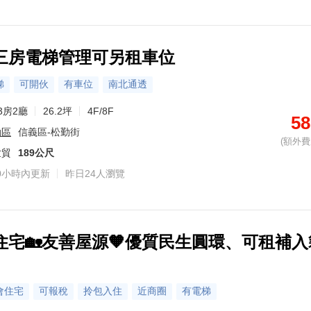
三房電梯管理可另租車位
梯
可開伙
有車位
南北通透
3房2廳
26.2坪
4F/8F
58
勤區
信義區-松勤街
(額外費用
世貿
189公尺
0小時內更新
昨日24人瀏覽
住宅🏡友善屋源🧡優質民生圓環、可租補入
會住宅
可報稅
拎包入住
近商圈
有電梯