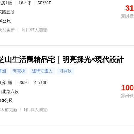
1房1廳
18.4坪
5F/20F
31
東路五段
(額外費用
46公尺
天前更新
昨日97人瀏覽
山芝山生活圈精品宅｜明亮採光×現代設計
商圈
有電梯
隨時可遷入
可開伙
3房2廳
28坪
4F/13F
100
山北路六段
(額外費用
63公尺
8天前更新
昨日3人瀏覽