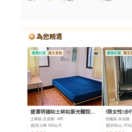
為您精選
優選好屋
屋主直租
優選好屋
屋主
捷運明德站士林站新光醫院旁乾淨溫馨家電家具齊
士林區-文昌路
4坪
信義區-永吉路
距士林
832公尺
距松山
373