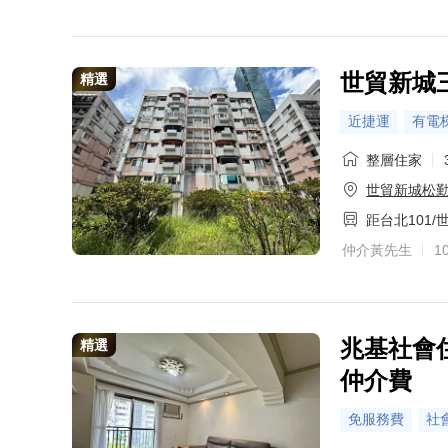
世貿新城
精選
近捷運
有電
整層住家
世貿新城松
距台北101/
仲介黃先生
1
兆基社會
精選
仲介費
免服務費
社