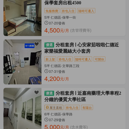
保學套房出租4500
免服務費
拎包入住
隨時可遷入
5坪 仁德區-保學一街
07-20發佈
4,500
元/月
(含管理費等)
分租套房
心安家茹啦啦仁德近
家樂福愛麗絲大小套房
新上架
拎包入住
隨時可遷入
可開伙
5坪 仁德區-文華路三段
07-31發佈
4,200
元/月
分租套房
近嘉南藥理大學車程2
分鐘的優質大學社區
屋主直租
拎包入住
有陽台
6坪 仁德區-保學路
07-29發佈
5,000
元/月
(含水費等)