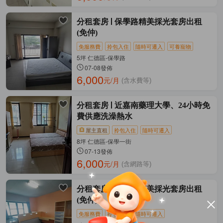
分租套房
保學路精美採光套房出租
(免仲)
免服務費
拎包入住
隨時可遷入
可養寵物
5坪 仁德區-保學路
07-08發佈
6,000
元/月
(含水費等)
分租套房
近嘉南藥理大學、24小時免
費供應洗澡熱水
屋主直租
拎包入住
隨時可遷入
8坪 仁德區-保學一街
07-13發佈
6,000
元/月
(含網路等)
分租套房
保學路精美採光套房出租
(免仲)
免服務費
拎包入住
隨時可遷入