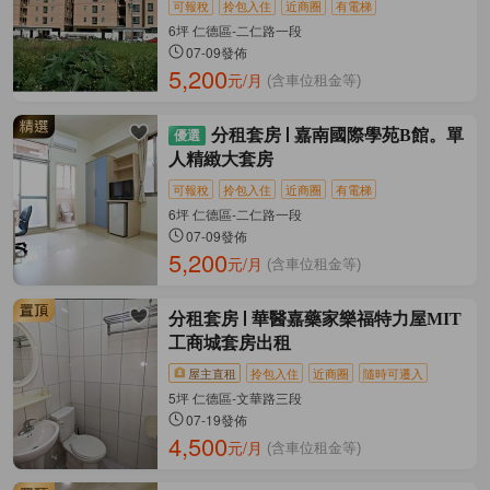
可報稅
拎包入住
近商圈
有電梯
6坪 仁德區-二仁路一段
07-09發佈
5,200
元/月
(含車位租金等)
分租套房
嘉南國際學苑B館。單
人精緻大套房
可報稅
拎包入住
近商圈
有電梯
6坪 仁德區-二仁路一段
07-09發佈
5,200
元/月
(含車位租金等)
分租套房
華醫嘉藥家樂福特力屋MIT
工商城套房出租
屋主直租
拎包入住
近商圈
隨時可遷入
5坪 仁德區-文華路三段
07-19發佈
4,500
元/月
(含車位租金等)