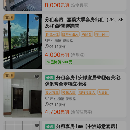
8,000
元/月
(含水費等)
分租套房
嘉藥大學套房出租（2F、3F
及4F)請電聯詢問
拎包入住
隨時可遷入
有陽台
押一付一
5坪 仁德區-保學路
06-15發佈
4,000
元/月
(含網路)
已降價 500 元
分租套房
安靜宜居💛輕奢美宅-
傢俱齊全💛獨立衛浴
影片賞屋
拎包入住
隨時可遷入
AI影音
5.3坪 仁德區-保學路
07-12發佈
4,700
元/月
(含管理費等)
分租套房
🏡【中洲綠意套房】