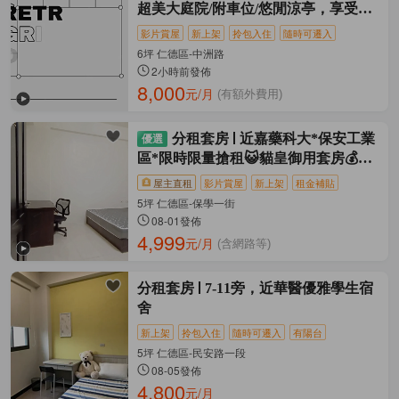
超美大庭院/附車位/悠閒涼亭，享受慢
活
影片賞屋
新上架
拎包入住
隨時可遷入
6坪 仁德區-中洲路
2小時前發佈
8,000
元/月
(有額外費用)
分租套房
近嘉藥科大*保安工業
區*限時限量搶租😺貓皇御用套房💰可
租
屋主直租
影片賞屋
新上架
租金補貼
5坪 仁德區-保學一街
08-01發佈
4,999
元/月
(含網路等)
分租套房
7-11旁，近華醫優雅學生宿
舍
新上架
拎包入住
隨時可遷入
有陽台
5坪 仁德區-民安路一段
08-05發佈
4,800
元/月