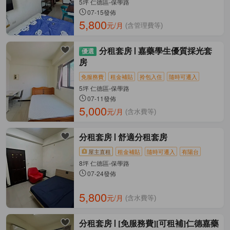
5坪 仁德區-保學路
07-15發佈
5,800
元/月
(含管理費等)
分租套房
嘉藥學生優質採光套
房
免服務費
租金補貼
拎包入住
隨時可遷入
5坪 仁德區-保學路
07-11發佈
5,000
元/月
(含水費等)
分租套房
舒適分租套房
屋主直租
租金補貼
隨時可遷入
有陽台
8坪 仁德區-保學路
07-24發佈
5,800
元/月
(含水費等)
分租套房
[免服務費][可租補]仁德嘉藥