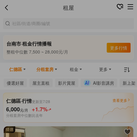
租屋
台南市·租金行情播報
合租中位數 5,000 ~ 7,000元/月
更多行情
整租中位數 7,500 ~ 28,000元/月
合租中位數 5,000 ~ 7,000元/月
仁德區
分租套房
租金
更多
優選好屋
屋主直租
影片賞屋
AI影音講房
新上架
仁德區·行情
查看更多
更新至7/28
6,000
+1.7%
元/月
分租套房中位數
比去年