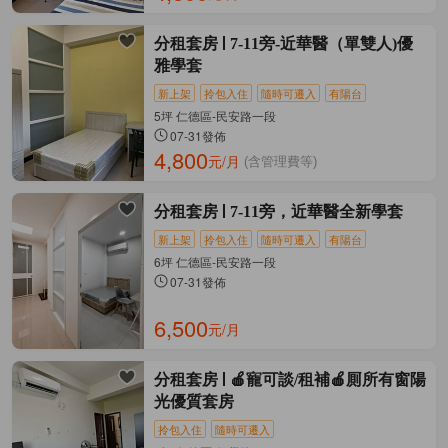
分租套房
7-11旁-近華醫（單雙人)優
雅學套
新上架
拎包入住
隨時可遷入
有陽台
5坪 仁德區-民安路一段
07-31發佈
4,800
元/月
(含管理費等)
分租套房
7-11旁，近華醫全新學套
新上架
拎包入住
隨時可遷入
有陽台
6坪 仁德區-民安路一段
07-31發佈
6,500
元/月
分租套房
🍎寵可談/租補🍎厠所有窗陽
光優質套房
拎包入住
隨時可遷入