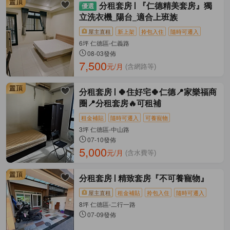
分租套房
『仁德精美套房』獨
立洗衣機_陽台_適合上班族
屋主直租
新上架
拎包入住
隨時可遷入
6坪 仁德區-仁義路
08-03發佈
7,500
元/月
(含網路等)
分租套房
🍀住好宅🍀仁德📍家樂福商
圈📍分租套房🔥可租補
租金補貼
隨時可遷入
可養寵物
3坪 仁德區-中山路
07-10發佈
5,000
元/月
(含水費等)
分租套房
精致套房『不可養寵物』
屋主直租
租金補貼
拎包入住
隨時可遷入
8坪 仁德區-二行一路
07-09發佈