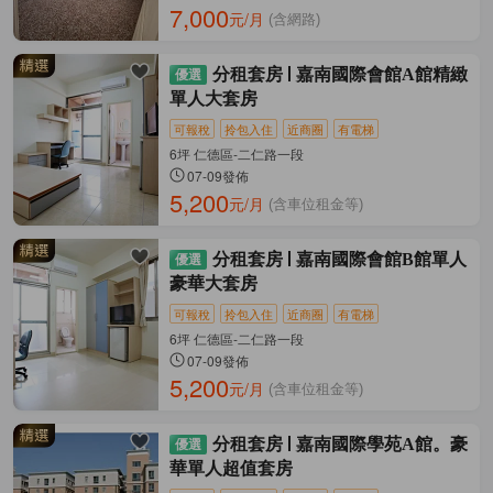
7,000
元/月
(含網路)
分租套房
嘉南國際會館A館精緻
單人大套房
可報稅
拎包入住
近商圈
有電梯
6坪 仁德區-二仁路一段
07-09發佈
5,200
元/月
(含車位租金等)
分租套房
嘉南國際會館B館單人
豪華大套房
可報稅
拎包入住
近商圈
有電梯
6坪 仁德區-二仁路一段
07-09發佈
5,200
元/月
(含車位租金等)
分租套房
嘉南國際學苑A館。豪
華單人超值套房