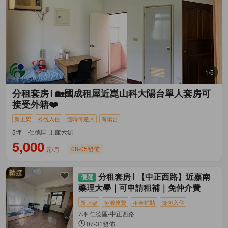
1/5
分租套房
🏡國成租屋近崑山科大陽台單人套房可
接受外籍❤️
新上架
拎包入住
隨時可遷入
有陽台
5坪
仁德區-土庫六街
5,000
08-05發佈
元/月
分租套房
【中正西路】近嘉南
藥理大學｜可申請租補｜免仲介費
新上架
免服務費
租金補貼
拎包入住
7坪 仁德區-中正西路
07-31發佈