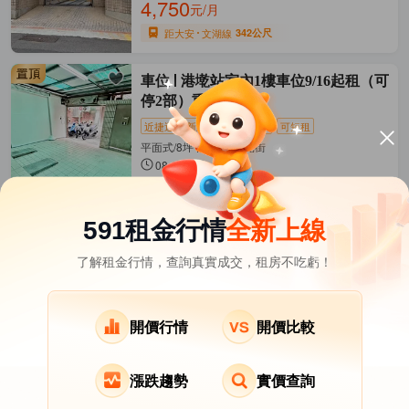
4,750
元/月
距大安
文湖線
342公尺
車位
港墘站室內1樓車位9/16起租（可
停2部）重機可
近捷運
新上架
押一付一
可短租
平面式/8坪 內湖區-陽光街
08-07發佈
4,000
元/月
距文德
文湖線
698公尺
591租金行情
全新上線
了解租金行情，查詢真實成交，租房不吃虧！
台北市租屋
其它租屋
熱門在租社區
北投區租屋
南港區租屋
文山區租屋
開價行情
開價比較
漲跌趨勢
實價查詢