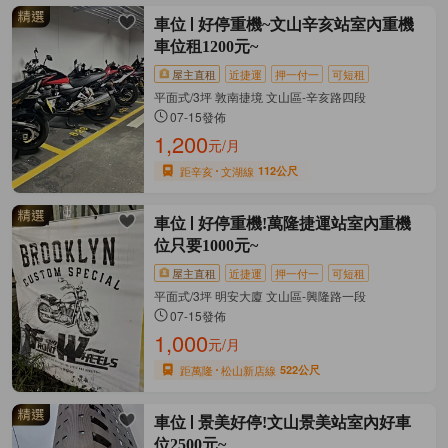
車位
好停重機~文山辛亥站室內重機
車位租1200元~
屋主直租
近捷運
押一付一
可短租
平面式/3坪 敦南捷境 文山區-辛亥路四段
07-15發佈
1,200
元/月
距辛亥
文湖線
112公尺
車位
好停重機!萬隆捷運站室內重機
位只要1000元~
屋主直租
近捷運
押一付一
可短租
平面式/3坪 明安大廈 文山區-興隆路一段
07-15發佈
1,000
元/月
距萬隆
松山新店線
522公尺
車位
景美好停!文山景美站室內好車
位2500元~