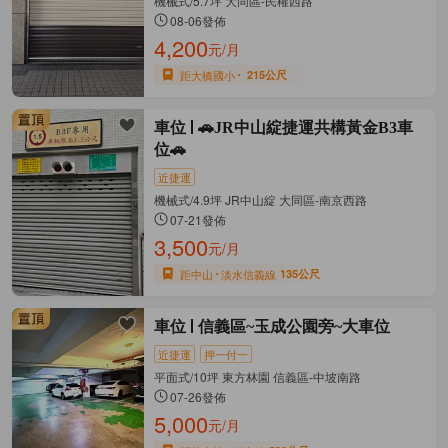
機械式/5.7坪 大同區-民權西路
08-06發佈
4,200
元/月
距大橋國小
215公尺
車位
🚗JR中山綻捷運共構黃金B3車
位🚗
近捷運
機械式/4.9坪 JR中山綻 大同區-南京西路
07-21發佈
3,500
元/月
距中山
淡水信義線
135公尺
車位
信義區~玉成公園旁~大車位
近捷運
押一付一
平面式/10坪 東方林園 信義區-中坡南路
07-26發佈
5,000
元/月