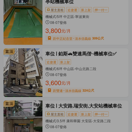
亭站機械車位
屋主直租
近捷運
新上架
押一付一
機械式/5坪 中正區-寧波東街
08-07發佈
3,800
元/月
距中正紀念堂
淡水信義線
309公尺
車位
鉑斯🚗雙連馬偕~機械車位✅
近捷運
新上架
機械式/6坪 中山區-中山北路二段
08-07發佈
3,600
元/月
距雙連
淡水信義線
324公尺
車位
大安路,瑞安街,大安站機械車位
屋主直租
近捷運
新上架
押一付一
機械式/3.5坪 康和華園 大安區-大安路二段
08-07發佈