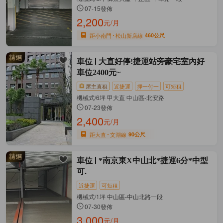
07-15發佈
2,200
元/月
距小南門
松山新店線
460公尺
車位
大直好停!捷運站旁豪宅室內好
車位2400元~
屋主直租
近捷運
押一付一
可短租
機械式/6坪 甲大直 中山區-北安路
07-23發佈
2,400
元/月
距大直
文湖線
90公尺
車位
*南京東X中山北*捷運6分*中型
可.
近捷運
可短租
機械式/1坪 中山區-中山北路一段
07-30發佈
3,000
元/月