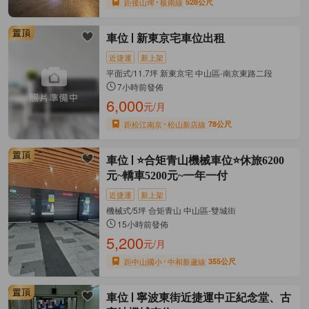
距後山埤
板南線
528公尺
車位
新東京宅車位出租
近捷運
新上架
平面式/11.7坪 新東京宅 中山區-南京東路二段
7小時前發佈
6,000
元/月
距松江南京
松山新店線
78公尺
車位
⭐合矩青山機械車位⭐休旅6200
元~轎車5200元~一年一付
近捷運
新上架
機械式/5坪 合矩青山 中山區-雙城街
15小時前發佈
5,200
元/月
距中山國小
中和新蘆線
355公尺
車位
寧波東街近捷運中正紀念堂、古