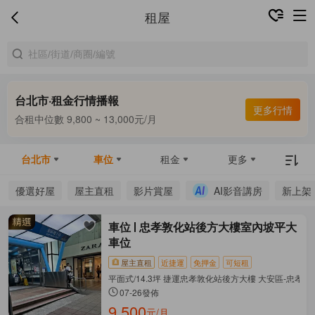
租屋
台北市·租金行情播報
更多行情
合租中位數 9,800 ~ 13,000元/月
整租中位數 16,000 ~ 69,800元/月
合租中位數 9,800 ~ 13,000元/月
台北市
車位
租金
更多
優選好屋
屋主直租
影片賞屋
AI影音講房
新上架
車位
忠孝敦化站後方大樓室內坡平大
車位
屋主直租
近捷運
免押金
可短租
平面式/14.3坪 捷運忠孝敦化站後方大樓 大安區-忠孝
07-26發佈
9,500
元/月