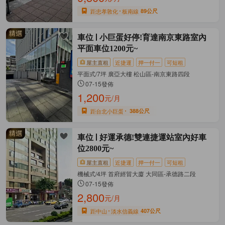
距忠孝敦化
板南線
89公尺
車位
小巨蛋好停!育達南京東路室內
平面車位1200元~
屋主直租
近捷運
押一付一
可短租
平面式/7坪 廣亞大樓 松山區-南京東路四段
07-15發佈
1,200
元/月
距台北小巨蛋
388公尺
車位
好運承德!雙連捷運站室內好車
位2800元~
屋主直租
近捷運
押一付一
可短租
機械式/4坪 首府經貿大廈 大同區-承德路二段
07-15發佈
2,800
元/月
距中山
淡水信義線
407公尺