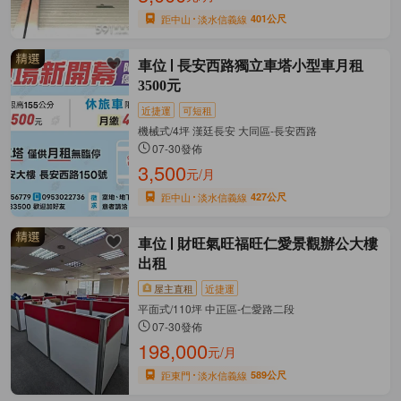
距中山
淡水信義線
401公尺
車位
長安西路獨立車塔小型車月租
3500元
近捷運
可短租
機械式/4坪 漢廷長安 大同區-長安西路
07-30發佈
3,500
元/月
距中山
淡水信義線
427公尺
車位
財旺氣旺福旺仁愛景觀辦公大樓
出租
屋主直租
近捷運
平面式/110坪 中正區-仁愛路二段
07-30發佈
198,000
元/月
距東門
淡水信義線
589公尺