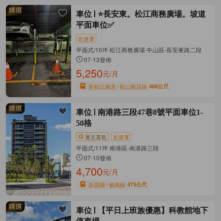
車位
⭐長安東。松江商務廣場。坡道
平面車位✅
近捷運
平面式/10坪 松江商務廣場 中山區-長安東路二段
07-13發佈
5,250
元/月
距松江南京
松山新店線
468公尺
車位
南港路三段47巷8號平面車位1-
50格
屋主直租
近捷運
平面式/11坪 南港區-南港路三段
07-10發佈
4,700
元/月
距昆陽
板南線
473公尺
車位
【平日上班族優惠】科教館地下