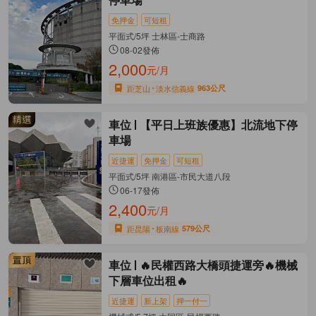
停車場
免押金
可短租
平面式/5坪 士林區-士商路
08-02發佈
2,000
元/月
距芝山
淡水信義線
963公尺
車位
【平日上班族優惠】北流地下停
車場
近捷運
免押金
可短租
平面式/5坪 南港區-市民大道八段
06-17發佈
2,400
元/月
距昆陽
板南線
579公尺
車位
🔥民權西路大橋頭捷運旁🔥機械
下層車位出租🔥
近捷運
新上架
押一付一