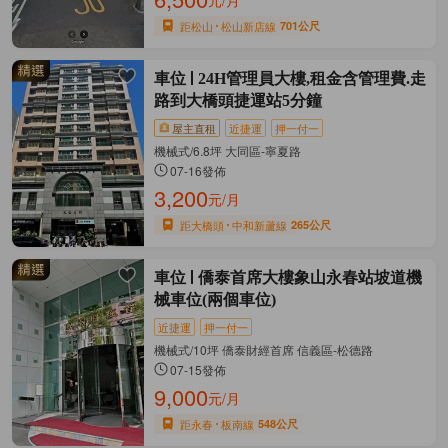
元/月
距松山
松山新店線
701公尺
車位
24H管理員大樓,租金含管理費.走
路到大橋頭捷運站5分鐘
屋主直租
近捷運
押一付一
機械式/6.8坪 大同區-寧夏路
07-16發佈
3,200
元/月
距大橋頭
中和新蘆線
265公尺
車位
僑泰首席大樓象山永春站坡道機
械車位(兩個車位)
近捷運
押一付一
機械式/10坪 僑泰財經首席 信義區-松德路
07-15發佈
9,000
元/月
距永春
板南線
548公尺