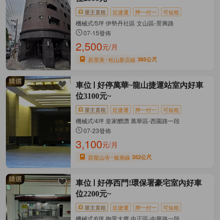
屋主直租
近捷運
押一付一
可短租
機械式/5坪 伊勢丹社區 文山區-景興路
07-15發佈
2,500
元/月
距景美
松山新店線
385公尺
車位
好停萬華~龍山捷運站室內好車
位3100元~
屋主直租
近捷運
押一付一
可短租
機械式/4坪 皇家醴讚 萬華區-西園路一段
07-23發佈
3,100
元/月
距龍山寺
板南線
352公尺
車位
好停西門!環保署豪宅室內好車
位2200元~
屋主直租
近捷運
押一付一
可短租
機械式/6坪 御景大廈 中正區-中華路一段