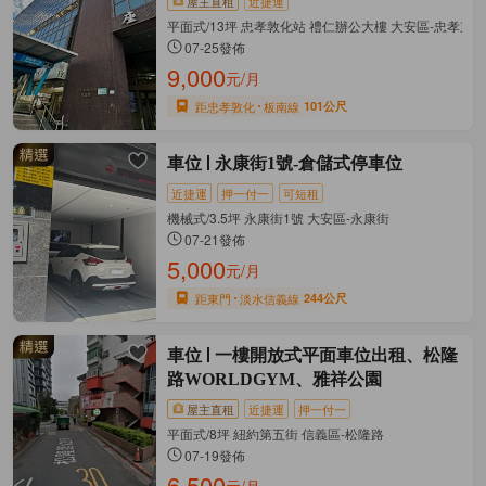
屋主直租
近捷運
平面式/13坪 忠孝敦化站 禮仁辦公大樓 大安區-忠孝東
07-25發佈
9,000
元/月
距忠孝敦化
板南線
101公尺
車位
永康街1號-倉儲式停車位
近捷運
押一付一
可短租
機械式/3.5坪 永康街1號 大安區-永康街
07-21發佈
5,000
元/月
距東門
淡水信義線
244公尺
車位
一樓開放式平面車位出租、松隆
路WORLDGYM、雅祥公園
屋主直租
近捷運
押一付一
平面式/8坪 紐約第五街 信義區-松隆路
07-19發佈
6,500