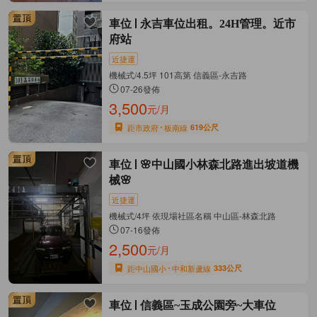
車位
永吉車位出租。24H管理。近市
府站
近捷運
機械式/4.5坪 101高第 信義區-永吉路
07-26發佈
3,500
元/月
距市政府
板南線
619公尺
車位
🌸中山國小林森北路進出坡道機
械🌸
近捷運
機械式/4坪 依現場社區名稱 中山區-林森北路
07-16發佈
2,500
元/月
距中山國小
中和新蘆線
333公尺
車位
信義區~玉成公園旁~大車位