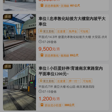
距忠孝復興
文湖線
461公尺
車位
忠孝敦化站後方大樓室內坡平大
車位
屋主直租
近捷運
免押金
可短租
平面式/14.3坪 捷運忠孝敦化站後方大樓 大安區-忠孝
07-26發佈
9,500
元/月
距忠孝敦化
板南線
89公尺
車位
小巨蛋好停!育達南京東路室內
平面車位1200元~
屋主直租
近捷運
押一付一
可短租
平面式/7坪 廣亞大樓 松山區-南京東路四段
07-15發佈
1,200
元/月
距台北小巨蛋
388公尺