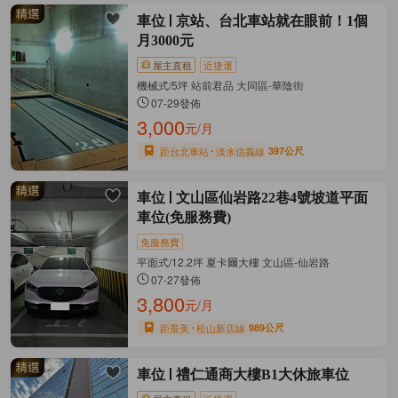
車位
京站、台北車站就在眼前！1個
月3000元
屋主直租
近捷運
機械式/5坪 站前君品 大同區-華陰街
07-29發佈
3,000
元/月
距台北車站
淡水信義線
397公尺
車位
文山區仙岩路22巷4號坡道平面
車位(免服務費)
免服務費
平面式/12.2坪 夏卡爾大樓 文山區-仙岩路
07-27發佈
3,800
元/月
距景美
松山新店線
989公尺
車位
禮仁通商大樓B1大休旅車位