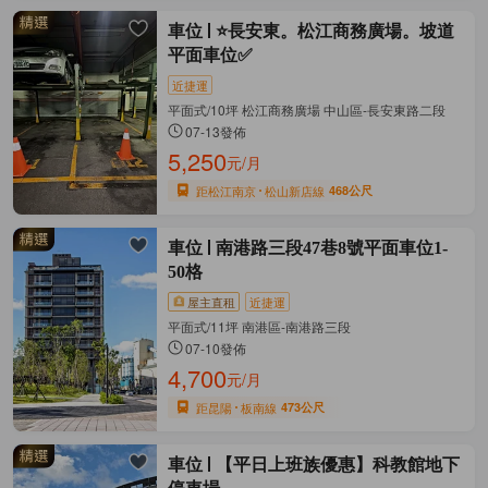
車位
⭐長安東。松江商務廣場。坡道
平面車位✅
近捷運
平面式/10坪 松江商務廣場 中山區-長安東路二段
07-13發佈
5,250
元/月
距松江南京
松山新店線
468公尺
車位
南港路三段47巷8號平面車位1-
50格
屋主直租
近捷運
平面式/11坪 南港區-南港路三段
07-10發佈
4,700
元/月
距昆陽
板南線
473公尺
車位
【平日上班族優惠】科教館地下