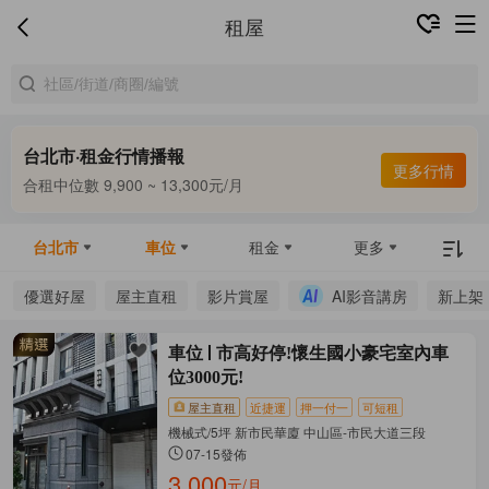
租屋
台北市·租金行情播報
更多行情
合租中位數 9,900 ~ 13,300元/月
整租中位數 16,000 ~ 67,800元/月
合租中位數 9,900 ~ 13,300元/月
台北市
車位
租金
更多
優選好屋
屋主直租
影片賞屋
AI影音講房
新上架
車位
市高好停!懷生國小豪宅室內車
位3000元!
屋主直租
近捷運
押一付一
可短租
機械式/5坪 新市民華廈 中山區-市民大道三段
07-15發佈
3,000
元/月