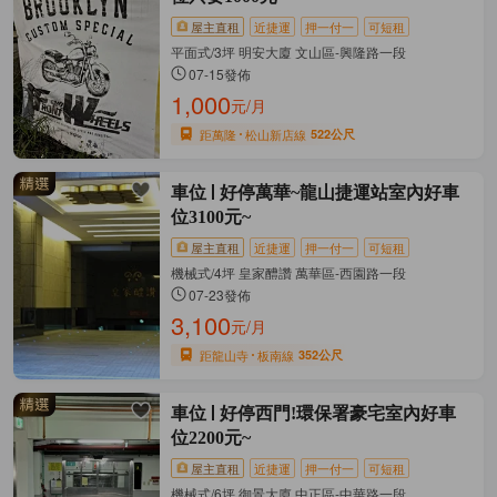
屋主直租
近捷運
押一付一
可短租
平面式/3坪 明安大廈 文山區-興隆路一段
07-15發佈
1,000
元/月
距萬隆
松山新店線
522公尺
車位
好停萬華~龍山捷運站室內好車
位3100元~
屋主直租
近捷運
押一付一
可短租
機械式/4坪 皇家醴讚 萬華區-西園路一段
07-23發佈
3,100
元/月
距龍山寺
板南線
352公尺
車位
好停西門!環保署豪宅室內好車
位2200元~
屋主直租
近捷運
押一付一
可短租
機械式/6坪 御景大廈 中正區-中華路一段