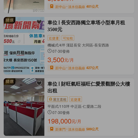
距中山
淡水信義線
401公尺
車位
長安西路獨立車塔小型車月租
3500元
近捷運
可短租
機械式/4坪 漢廷長安 大同區-長安西路
07-30發佈
3,500
元/月
距中山
淡水信義線
427公尺
車位
財旺氣旺福旺仁愛景觀辦公大樓
出租
屋主直租
近捷運
平面式/110坪 中正區-仁愛路二段
07-30發佈
198,000
元/月
距東門
淡水信義線
589公尺