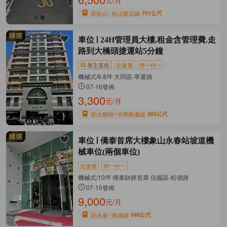
元/月
距松山
松山新店線
701公尺
車位
24H管理員大樓,租金含管理費.走
路到大橋頭捷運站5分鐘
屋主直租
近捷運
押一付一
機械式/6.8坪 大同區-寧夏路
07-16發佈
3,300
元/月
距大橋頭
中和新蘆線
265公尺
車位
僑泰首席大樓象山永春站坡道機
械車位(兩個車位)
近捷運
押一付一
機械式/10坪 僑泰財經首席 信義區-松德路
07-15發佈
9,000
元/月
距永春
板南線
548公尺