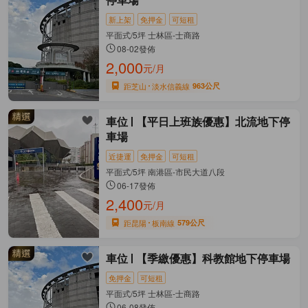
停車場
新上架
免押金
可短租
平面式/5坪 士林區-士商路
08-02發佈
2,000
元/月
距芝山
淡水信義線
963公尺
車位
【平日上班族優惠】北流地下停
車場
近捷運
免押金
可短租
平面式/5坪 南港區-市民大道八段
06-17發佈
2,400
元/月
距昆陽
板南線
579公尺
車位
【季繳優惠】科教館地下停車場
免押金
可短租
平面式/5坪 士林區-士商路
06-08發佈