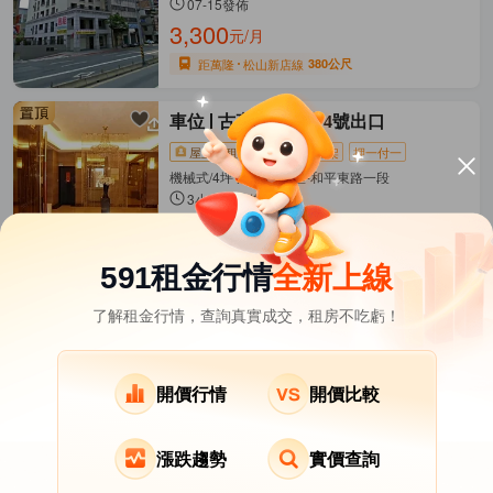
07-15發佈
3,300
元/月
距萬隆
松山新店線
380公尺
車位
古亭捷運站旁4號出口
屋主直租
近捷運
新上架
押一付一
機械式/4坪 麗池 大安區-和平東路一段
3小時前發佈
3,800
元/月
距古亭
松山新店線
162公尺
591租金行情
全新上線
了解租金行情，查詢真實成交，租房不吃虧！
台北市租屋
其它租屋
熱門在租社區
北投區租屋
南港區租屋
文山區租屋
開價行情
開價比較
漲跌趨勢
實價查詢