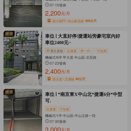
07-15發佈
2,200
元/月
距小南門
松山新店線
460公尺
車位
大直好停!捷運站旁豪宅室內好
車位2400元~
屋主直租
近捷運
押一付一
可短租
機械式/6坪 甲大直 中山區-北安路
07-23發佈
2,400
元/月
距大直
文湖線
90公尺
車位
*南京東X中山北*捷運6分*中型
可.
近捷運
可短租
機械式/1坪 中山區-中山北路一段
07-30發佈
3,000
元/月