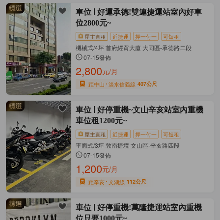
車位
好運承德!雙連捷運站室內好車
位2800元~
屋主直租
近捷運
押一付一
可短租
機械式/4坪 首府經貿大廈 大同區-承德路二段
07-15發佈
2,800
元/月
距中山
淡水信義線
407公尺
車位
好停重機~文山辛亥站室內重機
車位租1200元~
屋主直租
近捷運
押一付一
可短租
平面式/3坪 敦南捷境 文山區-辛亥路四段
07-15發佈
1,200
元/月
距辛亥
文湖線
112公尺
車位
好停重機!萬隆捷運站室內重機
位只要1000元~