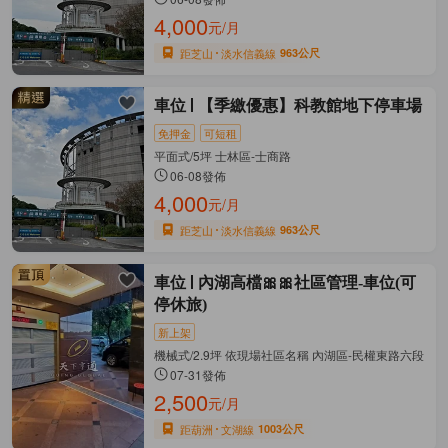
4,000
元/月
距芝山
淡水信義線
963公尺
車位
【季繳優惠】科教館地下停車場
免押金
可短租
平面式/5坪 士林區-士商路
06-08發佈
4,000
元/月
距芝山
淡水信義線
963公尺
車位
內湖高檔🎀🎀社區管理-車位(可
停休旅)
新上架
機械式/2.9坪 依現場社區名稱 內湖區-民權東路六段
07-31發佈
2,500
元/月
距葫洲
文湖線
1003公尺