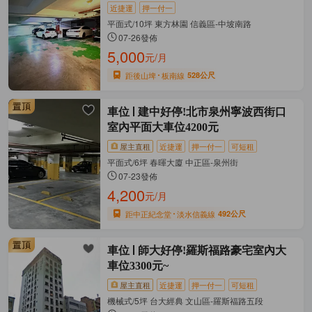
近捷運
押一付一
平面式/10坪 東方林園 信義區-中坡南路
07-26發佈
5,000
元/月
距後山埤
板南線
528公尺
車位
建中好停!北市泉州寧波西街口
室內平面大車位4200元
屋主直租
近捷運
押一付一
可短租
平面式/6坪 春暉大廈 中正區-泉州街
07-23發佈
4,200
元/月
距中正紀念堂
淡水信義線
492公尺
車位
師大好停!羅斯福路豪宅室內大
車位3300元~
屋主直租
近捷運
押一付一
可短租
機械式/5坪 台大經典 文山區-羅斯福路五段