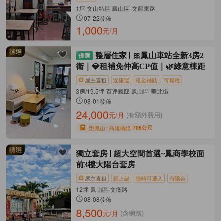
1坪 文山特區 鳳山區-文龍東路
07-22發佈
1,000
元/月
整層住家
🎀鳳山車站全新3房2
衛｜💎租補免仲高CP值｜🌿綠意棟距
屋主直租
近捷運
租金補貼
可報稅
3房/19.5坪 百達鳳邸 鳳山區-華北街
08-01發佈
24,000
元/月
(有額外費用)
距鳳山
高雄橘線
706公尺
獨立套房
超大空間首選~鳳商學校面
前3樓大陽台套房
屋主直租
新上架
隨時可遷入
有陽台
12坪 鳳山區-文衡路
08-08發佈
8,500
元/月
(含網路)