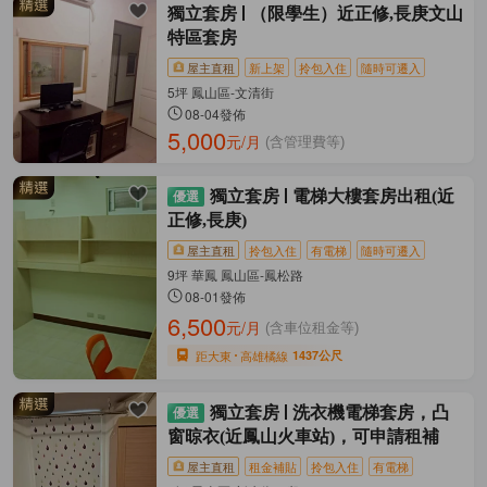
獨立套房
（限學生）近正修,長庚文山
特區套房
屋主直租
新上架
拎包入住
隨時可遷入
5坪 鳳山區-文清街
08-04發佈
5,000
元/月
(含管理費等)
獨立套房
電梯大樓套房出租(近
正修,長庚)
屋主直租
拎包入住
有電梯
隨時可遷入
9坪 華鳳 鳳山區-鳳松路
08-01發佈
6,500
元/月
(含車位租金等)
距大東
高雄橘線
1437公尺
獨立套房
洗衣機電梯套房，凸
窗晾衣(近鳳山火車站)，可申請租補
屋主直租
租金補貼
拎包入住
有電梯