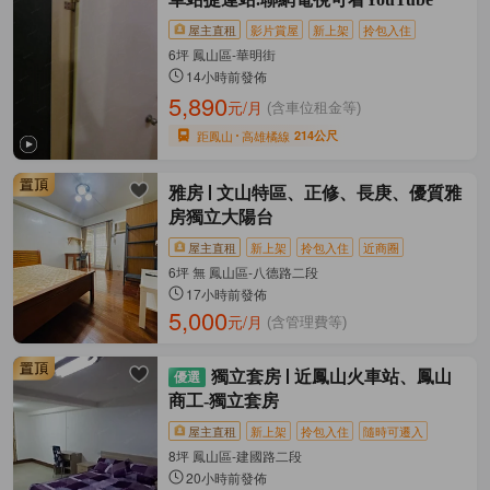
屋主直租
影片賞屋
新上架
拎包入住
6坪 鳳山區-華明街
14小時前發佈
5,890
元/月
(含車位租金等)
距鳳山
高雄橘線
214公尺
雅房
文山特區、正修、長庚、優質雅
房獨立大陽台
屋主直租
新上架
拎包入住
近商圈
6坪 無 鳳山區-八德路二段
17小時前發佈
5,000
元/月
(含管理費等)
獨立套房
近鳳山火車站、鳳山
商工-獨立套房
屋主直租
新上架
拎包入住
隨時可遷入
8坪 鳳山區-建國路二段
20小時前發佈