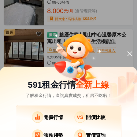
08-06發佈
8,000
元/月
(含管理費等)
距大東
高雄橘線
1233公尺
整層住家
鳳山中心溫馨原木公
寓出租｜交通便利・生活機能佳
屋主直租
近捷運
新上架
隨時可遷入
3房/35坪 鳳山區-中利街
08-06發佈
12,000
元/月
距鳳山西
高雄橘線
328公尺
591租金行情
全新上線
了解租金行情，查詢真實成交，租房不吃虧！
高雄市租屋
其它租屋
熱門在租社區
橋頭區租屋
前金區租屋
大寮區租屋
開價行情
開價比較
小港區租屋
岡山區租屋
大社區租屋
漲跌趨勢
實價查詢
鳥松區租屋
燕巢區租屋
鹽埕區租屋