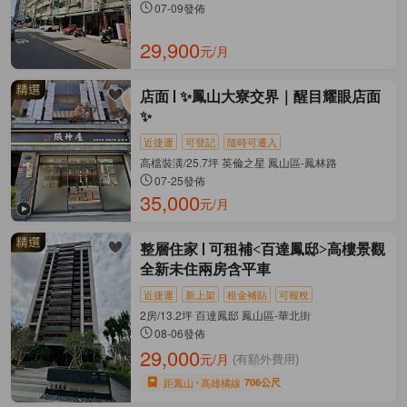
07-09發佈
29,900
元/月
店面
✨鳳山大寮交界｜醒目耀眼店面
✨
近捷運
可登記
隨時可遷入
高檔裝潢/25.7坪 英倫之星 鳳山區-鳳林路
07-25發佈
35,000
元/月
整層住家
可租補<百達鳳邸>高樓景觀
全新未住兩房含平車
近捷運
新上架
租金補貼
可報稅
2房/13.2坪 百達鳳邸 鳳山區-華北街
08-06發佈
29,000
元/月
(有額外費用)
距鳳山
高雄橘線
706公尺