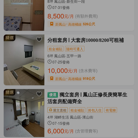
8坪 鳳山區-新生街一段
07-31發佈
8,500
元/月
(有額外費用)
距鳳山
高雄橘線
526公尺
分租套房
大套房10000/8200可租補
租金補貼
隨時可遷入
6坪 鳳山區-五甲一路
07-25發佈
10,000
元/月
(含水費等)
距鳳山
高雄橘線
918公尺
獨立套房
鳳山正修長庚簡單生
活套房配備齊全
屋主直租
租金補貼
拎包入住
有電梯
4坪 湖畔生活 鳳山區-濱山街
07-15發佈
6,000
元/月
(含管理費等)