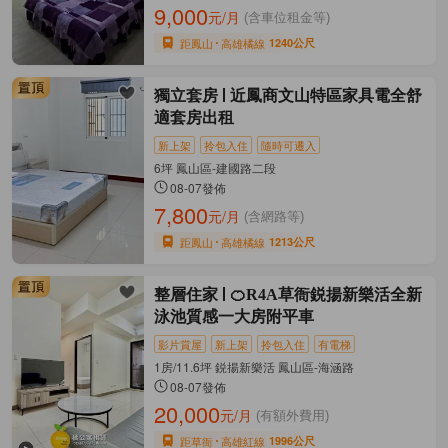
9,000
元/月
(含車位租金等)
距鳳山
高雄橘線
1240公尺
獨立套房
近鳳商文山特區家具電全舒
適套房出租
新上架
拎包入住
隨時可遷入
6坪 鳳山區-建國路二段
08-07發佈
7,800
元/月
(含網路等)
距鳳山
高雄橘線
1213公尺
整層住家
🍊R4A草衙鋭揚新樂活全新
泳池質感一大房附平車
影片賞屋
新上架
拎包入住
有電梯
1房/11.6坪 鋭揚新樂活 鳳山區-海涵路
08-07發佈
20,000
元/月
(有額外費用)
距草衙
高雄紅線
1996公尺