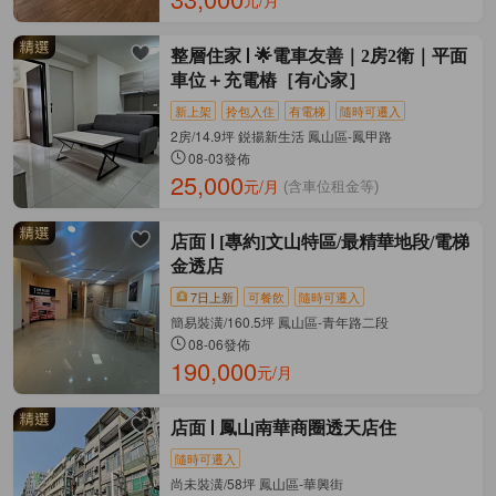
元/月
整層住家
🌟電車友善｜2房2衛｜平面
車位＋充電樁［有心家］
新上架
拎包入住
有電梯
隨時可遷入
2房/14.9坪 鋭揚新生活 鳳山區-鳳甲路
08-03發佈
25,000
元/月
(含車位租金等)
店面
[專約]文山特區/最精華地段/電梯
金透店
7日上新
可餐飲
隨時可遷入
簡易裝潢/160.5坪 鳳山區-青年路二段
08-06發佈
190,000
元/月
店面
鳳山南華商圈透天店住
隨時可遷入
尚未裝潢/58坪 鳳山區-華興街