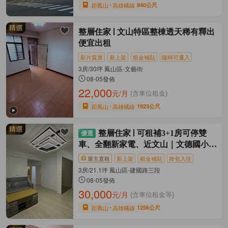
距鳳山
高雄橘線
840公尺
整層住家
文山特區整棟透天稀有釋出
便宜出租
影片賞屋
新上架
租金補貼
隨時可遷入
3房/30坪 鳳山區-文藝街
08-05發佈
22,000
元/月
(含車位租金)
距鳳山
高雄橘線
1923公尺
整層住家
可租補3+1房可停雙
車、全翻新家電、近文山｜文德國小｜
火車站
屋主直租
新上架
租金補貼
拎包入住
3房/21.1坪 鳳山區-建國路三段
08-05發佈
30,000
元/月
(含車位租金等)
距鳳山
高雄橘線
1256公尺