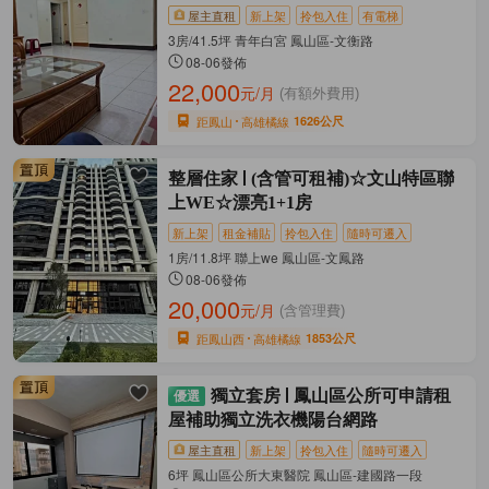
屋主直租
新上架
拎包入住
有電梯
3房/41.5坪 青年白宮 鳳山區-文衡路
08-06發佈
22,000
元/月
(有額外費用)
距鳳山
高雄橘線
1626公尺
整層住家
(含管可租補)☆文山特區聯
上WE☆漂亮1+1房
新上架
租金補貼
拎包入住
隨時可遷入
1房/11.8坪 聯上we 鳳山區-文鳳路
08-06發佈
20,000
元/月
(含管理費)
距鳳山西
高雄橘線
1853公尺
獨立套房
鳳山區公所可申請租
屋補助獨立洗衣機陽台網路
屋主直租
新上架
拎包入住
隨時可遷入
6坪 鳳山區公所大東醫院 鳳山區-建國路一段