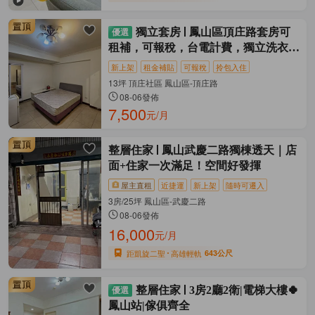
獨立套房
鳳山區頂庄路套房可
租補，可報稅，台電計費，獨立洗衣機
和陽台
新上架
租金補貼
可報稅
拎包入住
13坪 頂庄社區 鳳山區-頂庄路
08-06發佈
7,500
元/月
整層住家
鳳山武慶二路獨棟透天｜店
面+住家一次滿足！空間好發揮
屋主直租
近捷運
新上架
隨時可遷入
3房/25坪 鳳山區-武慶二路
08-06發佈
16,000
元/月
距凱旋二聖
高雄輕軌
643公尺
整層住家
3房2廳2衛|電梯大樓🍀
鳳山站|傢俱齊全