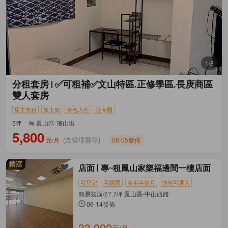
1/8
分租套房
✅可租補✅文山特區.正修學區.長庚商區
雙人套房
屋主直租
新上架
拎包入住
近商圈
5坪
無 鳳山區-濱山街
5,800
元/月
08-05發佈
(含管理費等)
店面
專~租鳳山家樂福邊間一樓店面
可登記
可隔間
免租半個月
隨時可遷入
簡易裝潢/27.7坪 鳳山區-中山西路
06-14發佈
33,000