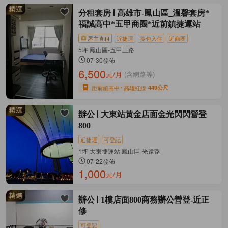
分租套房
高雄市-鳳山區_溫馨套房*
福誠高中*五甲商圈*近前鎮捷運站
屋主直租
近捷運
拎包入住
近商圈
5坪 鳳山區-五甲三路
07-30發佈
6,500
元/月
(含網路等)
距前鎮高中
高雄紅線
449公尺
辦公
大東站黃金店面金光閃閃營登
800
近捷運
可登記
1坪 大東捷運站 鳳山區-光遠路
07-22發佈
1,000
元/月
辦公
1樓店面800商務辦公營登-近正
修
可登記