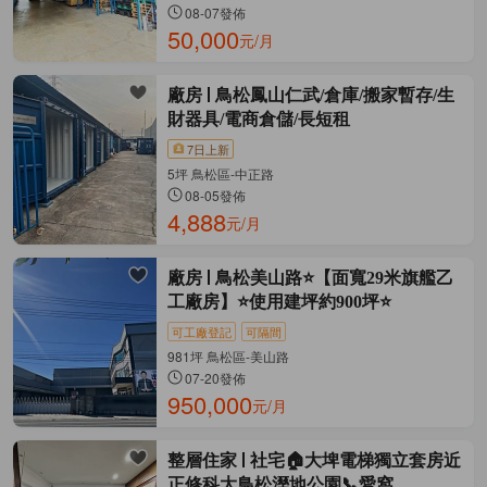
08-07發佈
50,000
元/月
廠房
鳥松鳳山仁武/倉庫/搬家暫存/生
財器具/電商倉儲/長短租
7日上新
5坪 鳥松區-中正路
08-05發佈
4,888
元/月
廠房
鳥松美山路⭐【面寬29米旗艦乙
工廠房】⭐使用建坪約900坪⭐
可工廠登記
可隔間
981坪 鳥松區-美山路
07-20發佈
950,000
元/月
整層住家
社宅🏠大埤電梯獨立套房近
正修科大鳥松溼地公園📞愛窩