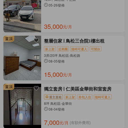
05-26發佈
35,000
元/月
整層住家
鳥松三合院1樓出租
新上架
近商圈
隨時可遷入
可開伙
3房/20坪 鳥松區-鳥松路
08-05發佈
15,000
元/月
獨立套房
仁美區金華街和室套房
屋主直租
新上架
拎包入住
隨時可遷入
8坪 鳥松區-金華街
08-04發佈
7,000
元/月
(有額外費用)