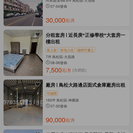
尚未裝潢/68.9坪 鳥松區-大智路
07-04發佈
30,000
元/月
分租套房
近長庚*正修學校*大套房一
樓出租
新上架
拎包入住
隨時可遷入
7坪 鳥松區-大昌路
08-06發佈
7,500
元/月
(含網路)
廠房
鳥松大路邊店面式倉庫廠房出租
可隔間
160坪 鳥松區-神農路
07-30發佈
90,000
元/月