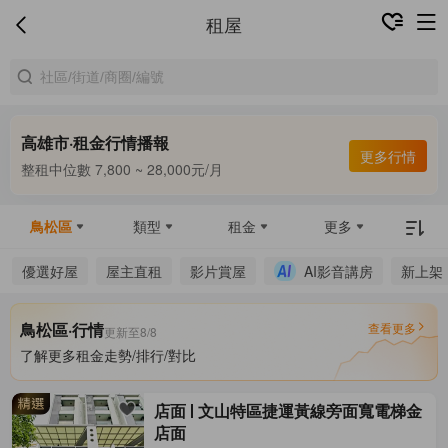
租屋
高雄市·租金行情播報
合租中位數 5,000 ~ 7,200元/月
更多行情
整租中位數 7,800 ~ 28,000元/月
合租中位數 5,000 ~ 7,200元/月
鳥松區
類型
租金
更多
優選好屋
屋主直租
影片賞屋
AI影音講房
新上架
鳥松區·行情
查看更多
更新至8/8
了解更多租金走勢/排行/對比
店面
文山特區捷運黃線旁面寬電梯金
店面