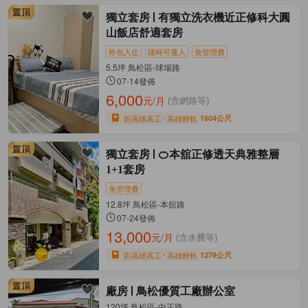
獨立套房
有獨立洗衣機近正修科大圓
山飯店舒適套房
拎包入住
隨時可遷入
免管理費
5.5坪 鳥松區-球場路
07-14發佈
6,000
元/月
(含網路等)
距高雄高工
高雄輕軌
1604公尺
獨立套房
🍊本舘正修透天典雅整層
1+1套房
免管理費
12.8坪 鳥松區-本舘路
07-24發佈
13,000
元/月
(含水費等)
距高雄高工
高雄輕軌
1279公尺
廠房
鳥松優質工廠辦公室
120坪 鳥松區-中正路