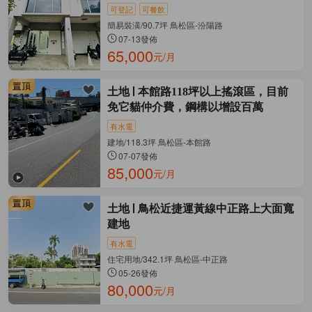
可登記
可餐飲
簡易裝潢/90.7坪 鳥松區-汾陽路
07-13發佈
65,000
元/月
土地
本館路118坪以上搖滾區，目前
免它貓仲介費，鋼構以增設百萬
有水電
建地/118.3坪 鳥松區-本館路
07-07發佈
85,000
元/月
土地
鳥松近捷運黃線中正路上大面寬
建地
有水電
住宅用地/342.1坪 鳥松區-中正路
05-26發佈
80,000
元/月