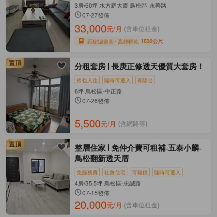
3房/60坪 水方庭大廈 鳥松區-永善路
07-27發佈
33,000
元/月
(含車位租金)
距樹德家商
高雄輕軌
1532公尺
分租套房
長庚正修透天優質大套房！
拎包入住
隨時可遷入
有陽台
6坪 鳥松區-中正路
07-26發佈
5,500
元/月
(含網路等)
整層住家
免仲介費可租補-五泰小麟-
鳥松翻新透天厝
免服務費
社會住宅
可報稅
隨時可遷入
4房/35.5坪 鳥松區-忠誠路
07-15發佈
20,000
元/月
(含車位租金)