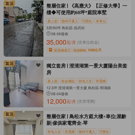
整層住家
《高應大》【正修大學】一
樓◆可使用約60坪*庭院車墅
新上架
隨時可遷入
可開伙
有車位
3房/60坪 鳥松區-昌武街
08-06發佈
35,000
元/月
(含車位租金)
距高雄高工
高雄輕軌
1528公尺
獨立套房
澄清湖第一景大廈陽台美套
房
新上架
租金補貼
拎包入住
有電梯
12.3坪 澄清湖第一景大廈 鳥松區-明湖路
08-04發佈
12,000
元/月
(含管理費)
整層住家
鳥松水方庭大樓+車位|屋齡
新|傢俱家電齊全-琴
拎包入住
有電梯
隨時可遷入
可開伙