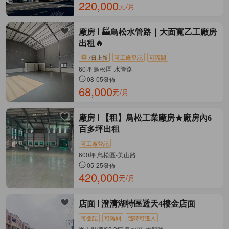
220,000
元/月
廠房
🏭鳥松水管路｜大面寬乙工廠房
出租🔥
7日上新
可工廠登記
可隔間
60坪 鳥松區-水管路
08-05發佈
68,000
元/月
廠房
【租】鳥松工業廠房★廠房內6
百多坪出租
可工廠登記
600坪 鳥松區-美山路
05-25發佈
420,000
元/月
店面
澄清湖特區透天4樓金店面
可登記
可隔間
隨時可遷入