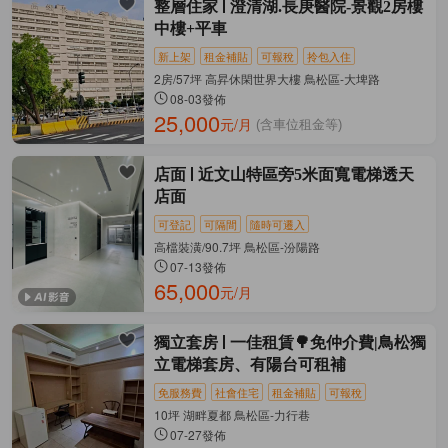
整層住家
澄清湖.長庚醫院-景觀2房樓
中樓+平車
新上架
租金補貼
可報稅
拎包入住
2房/57坪 高昇休閑世界大樓 鳥松區-大埤路
08-03發佈
25,000
元/月
(含車位租金等)
店面
近文山特區旁5米面寬電梯透天
店面
可登記
可隔間
隨時可遷入
高檔裝潢/90.7坪 鳥松區-汾陽路
07-13發佈
65,000
元/月
獨立套房
一佳租賃🌳免仲介費|鳥松獨
立電梯套房、有陽台可租補
免服務費
社會住宅
租金補貼
可報稅
10坪 湖畔夏都 鳥松區-力行巷
07-27發佈