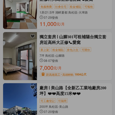
免服務費
社會住宅
租金補貼
可報稅
1房/21.5坪 湖畔夏都 鳥松區-大埤路
07-29發佈
11,000
元/月
獨立套房
山腳301可租補陽台獨立套
房近高科大正修📞愛窩
新上架
租金補貼
拎包入住
可開伙
7坪 鳥松區-山腳路
08-07發佈
7,000
元/月
距高雄高工
高雄輕軌
1934公尺
廠房
美山路【全新乙工業地廠房200
坪】❤️❤️高度15米❤️❤️
可工廠登記
可隔間
200坪 鳥松區-美山路
07-20發佈