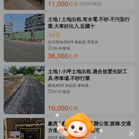
11,000
元/月
(有額外費用)
土地
土地出租.有水電.不吵.不污染行
業.大車好出入.近國十
有水電
住宅用地/350坪 鳥松區-育英街
06-24發佈
36,000
元/月
土地
小坪土地出租.適合放置生財工
具.停車場.不吵行業
農地/80坪 鳥松區-夢祥巷
07-21發佈
10,000
元/月
廠房
廠房出租.大電.辦公室.貨梯.交通
方便.空地好停車.貨櫃可.
350坪 鳥松區-中正路