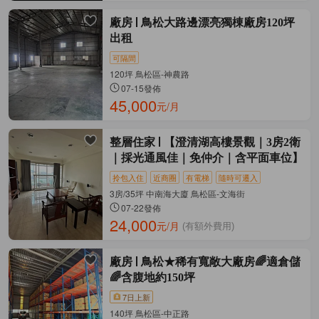
廠房
鳥松大路邊漂亮獨棟廠房120坪
出租
可隔間
120坪 鳥松區-神農路
07-15發佈
45,000
元/月
整層住家
【澄清湖高樓景觀｜3房2衛
｜採光通風佳｜免仲介｜含平面車位】
拎包入住
近商圈
有電梯
隨時可遷入
3房/35坪 中南海大廈 鳥松區-文海街
07-22發佈
24,000
元/月
(有額外費用)
廠房
鳥松★稀有寬敞大廠房🌈適倉儲
🌈含腹地約150坪
7日上新
140坪 鳥松區-中正路