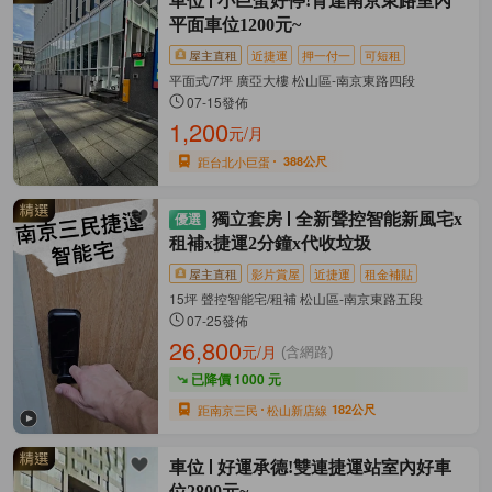
車位
小巨蛋好停!育達南京東路室內
平面車位1200元~
屋主直租
近捷運
押一付一
可短租
平面式/7坪 廣亞大樓 松山區-南京東路四段
07-15發佈
1,200
元/月
距台北小巨蛋
388公尺
獨立套房
全新聲控智能新風宅x
租補x捷運2分鐘x代收垃圾
屋主直租
影片賞屋
近捷運
租金補貼
15坪 聲控智能宅/租補 松山區-南京東路五段
07-25發佈
26,800
元/月
(含網路)
已降價 1000 元
距南京三民
松山新店線
182公尺
車位
好運承德!雙連捷運站室內好車
位2800元~