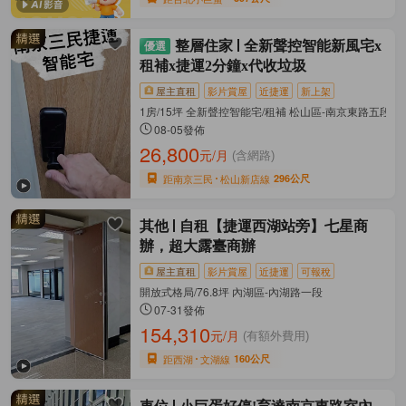
整層住家
全新聲控智能新風宅x
租補x捷運2分鐘x代收垃圾
屋主直租
影片賞屋
近捷運
新上架
1房/15坪 全新聲控智能宅/租補 松山區-南京東路五段
08-05發佈
26,800
元/月
(含網路)
距南京三民
松山新店線
296公尺
其他
自租【捷運西湖站旁】七星商
辦，超大露臺商辦
屋主直租
影片賞屋
近捷運
可報稅
開放式格局/76.8坪 內湖區-內湖路一段
07-31發佈
154,310
元/月
(有額外費用)
距西湖
文湖線
160公尺