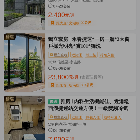
07-23發佈
2,400
元/月
距大直
文湖線
90公尺
獨立套房
永春捷運*ㄧ房ㄧ廳*2大窗
戶採光明亮*賞101*獨洗
屋主直租
近捷運
新上架
拎包入住
13坪 信義區-永吉路
08-06發佈
23,800
元/月
(含管理費等)
距永春
板南線
307公尺
雅房
內科生活機能佳、近港墘
西湖捷運站交通方便！一級變頻冷氣
屋主直租
近捷運
拎包入住
隨時可遷入
5坪 內湖區-內湖路一段
06-26發佈
7,000
元/月