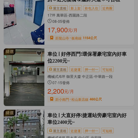
屋主直租
新上架
拎包入住
近商圈
17坪 萬華區-西園路二段
08-05發佈
17,900
元/月
距龍山寺
板南線
1154公尺
車位
好停西門!環保署豪宅室內好車
位2200元~
屋主直租
近捷運
押一付一
可短租
機械式/6坪 御景大廈 中正區-中華路一段
07-15發佈
2,200
元/月
距小南門
松山新店線
460公尺
車位
大直好停!捷運站旁豪宅室內好
車位2400元~
屋主直租
近捷運
押一付一
可短租
機械式/6坪 甲大直 中山區-北安路