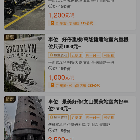
07-15發佈
1,200
元/月
距辛亥
文湖線
112公尺
車位
好停重機!萬隆捷運站室內重機
位只要1000元~
屋主直租
近捷運
押一付一
可短租
平面式/3坪 明安大廈 文山區-興隆路一段
07-15發佈
1,000
元/月
距萬隆
松山新店線
522公尺
車位
景美好停!文山景美站室內好車
位2500元~
屋主直租
近捷運
押一付一
可短租
機械式/5坪 伊勢丹社區 文山區-景興路
07-15發佈
2,500
元/月