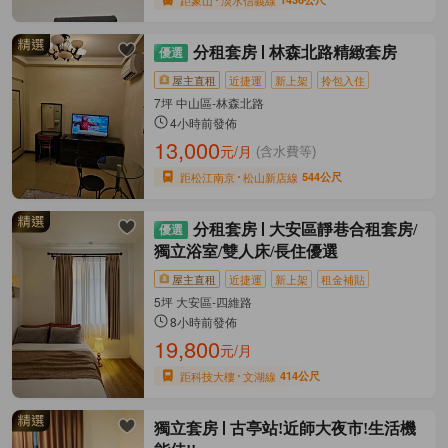
分租套房
林森北路精緻套房
屋主直租
近捷運
新上架
拎包入住
7坪 中山區-林森北路
4小時前發佈
13,000
元/月
(含水費等)
距松江南京
松山新店線
544公尺
分租套房
大安區靜巷合租套房/
獨立浴室/雙人床/長住優選
屋主直租
近捷運
新上架
租金補貼
5坪 大安區-四維路
8小時前發佈
19,800
元/月
距科技大樓
文湖線
414公尺
獨立套房
古亭站!近師大夜市!生活機