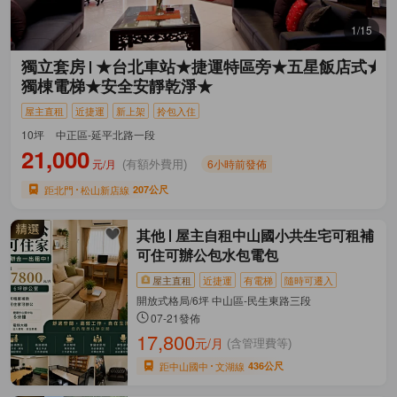
1/15
獨立套房
★台北車站★捷運特區旁★五星飯店式★
獨棟電梯★安全安靜乾淨★
屋主直租
近捷運
新上架
拎包入住
10坪
中正區-延平北路一段
21,000
元/月
6小時前發佈
(有額外費用)
距北門
松山新店線
207公尺
其他
屋主自租中山國小共生宅可租補
可住可辦公包水包電包
屋主直租
近捷運
有電梯
隨時可遷入
開放式格局/6坪 中山區-民生東路三段
07-21發佈
17,800
元/月
(含管理費等)
距中山國中
文湖線
436公尺