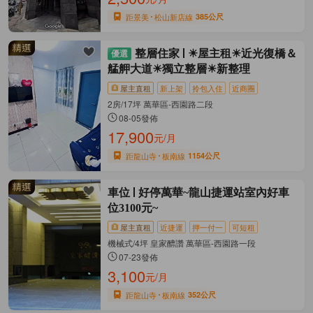
距景美
松山新店線
385公尺
整層住家
☀屋主租☀近光復橋＆
艋舺大道☀獨立整層☀新整理
屋主直租
新上架
拎包入住
近商圈
2房/17坪 萬華區-西園路二段
08-05發佈
17,900
元/月
距龍山寺
板南線
1154公尺
車位
好停萬華~龍山捷運站室內好車
位3100元~
屋主直租
近捷運
押一付一
可短租
機械式/4坪 皇家醴讚 萬華區-西園路一段
07-23發佈
3,100
元/月
距龍山寺
板南線
352公尺