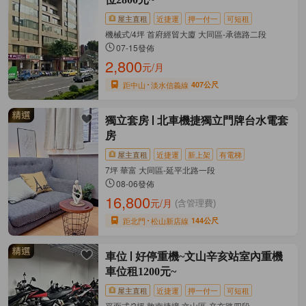
屋主直租
近捷運
押一付一
可短租
機械式/4坪 首府經貿大廈 大同區-承德路二段
07-15發佈
2,800
元/月
距中山
淡水信義線
407公尺
獨立套房
北車機捷獨立門牌台水電套
房
屋主直租
近捷運
新上架
有電梯
7坪 華富 大同區-延平北路一段
08-06發佈
16,800
元/月
(含管理費)
距北門
松山新店線
144公尺
車位
好停重機~文山辛亥站室內重機
車位租1200元~
屋主直租
近捷運
押一付一
可短租
平面式/3坪 敦南捷境 文山區-辛亥路四段