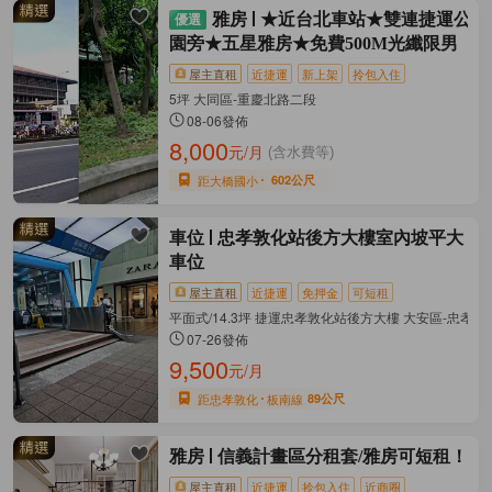
雅房
★近台北車站★雙連捷運公
園旁★五星雅房★免費500M光纖限男
屋主直租
近捷運
新上架
拎包入住
5坪 大同區-重慶北路二段
08-06發佈
8,000
元/月
(含水費等)
距大橋國小
602公尺
車位
忠孝敦化站後方大樓室內坡平大
車位
屋主直租
近捷運
免押金
可短租
平面式/14.3坪 捷運忠孝敦化站後方大樓 大安區-忠孝
07-26發佈
9,500
元/月
距忠孝敦化
板南線
89公尺
雅房
信義計畫區分租套/雅房可短租！
屋主直租
近捷運
拎包入住
近商圈