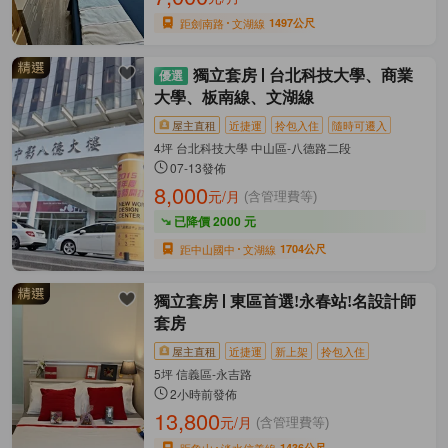
距劍南路
文湖線
1497公尺
獨立套房
台北科技大學、商業
大學、板南線、文湖線
屋主直租
近捷運
拎包入住
隨時可遷入
4坪 台北科技大學 中山區-八德路二段
07-13發佈
8,000
元/月
(含管理費等)
已降價 2000 元
距中山國中
文湖線
1704公尺
獨立套房
東區首選!永春站!名設計師
套房
屋主直租
近捷運
新上架
拎包入住
5坪 信義區-永吉路
2小時前發佈
13,800
元/月
(含管理費等)
距象山
淡水信義線
1436公尺