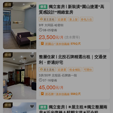
獨立套房
新裝潢*園山捷運*高
質感設計*精緻套房
屋主直租
近捷運
新上架
拎包入住
9坪 大同區-哈密街
08-05發佈
23,500
元/月
(含水費等)
距圓山
淡水信義線
570公尺
整層住家
北投石牌精選出租｜交通便
利・舒適好宅
屋主直租
近捷運
租金補貼
可開伙
3房/30坪 北投區-石牌路一段
07-16發佈
45,000
元/月
距石牌
淡水信義線
558公尺
獨立套房
☀屋主租☀獨立整層兩
房☀近光復橋＆艋舺大道☀可合租