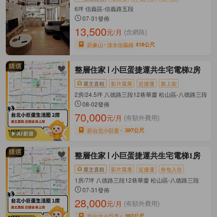
6坪 信義區-信義路五段
07-31發佈
13,500
元/月
(含網路)
距象山
淡水信義線
418公尺
整層住家
小巨蛋捷運共生宅電梯2房
屋主直租
影片賞屋
近捷運
新上架
2房/24.5坪 八德路三段12巷華廈 松山區-八德路三段
08-02發佈
70,000
元/月
(有額外費用)
距台北小巨蛋
397公尺
整層住家
小巨蛋捷運共生宅電梯1房
屋主直租
影片賞屋
近捷運
拎包入住
1房/7坪 八德路三段12巷華廈 松山區-八德路三段
07-31發佈
28,000
元/月
(有額外費用)
距台北小巨蛋
397公尺