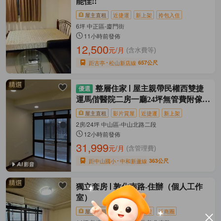
能佳!!
屋主直租
近捷運
新上架
拎包入住
6坪 中正區-廈門街
11小時前發佈
12,500
元/月
(含水費等)
距古亭
松山新店線
657公尺
整層住家
屋主親帶民權西雙捷
運馬偕醫院二房一廳24坪無管費附傢俱
大陽台
屋主直租
影片賞屋
近捷運
新上架
2房/24坪 中山區-中山北路二段
12小時前發佈
31,999
元/月
(含管理費)
距中山國小
中和新蘆線
363公尺
獨立套房
敦化南路-住辦（個人工作
室）
屋主直租
近捷運
新上架
近商圈