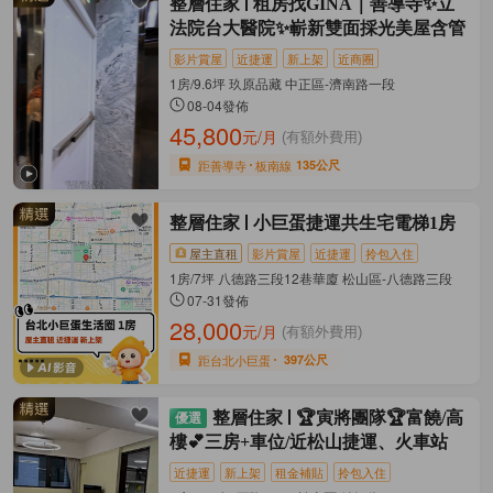
整層住家
租房找GINA｜善導寺✨立
法院台大醫院✨嶄新雙面採光美屋含管
影片賞屋
近捷運
新上架
近商圈
1房/9.6坪 玖原品藏 中正區-濟南路一段
08-04發佈
45,800
元/月
(有額外費用)
距善導寺
板南線
135公尺
整層住家
小巨蛋捷運共生宅電梯1房
屋主直租
影片賞屋
近捷運
拎包入住
1房/7坪 八德路三段12巷華廈 松山區-八德路三段
07-31發佈
28,000
元/月
(有額外費用)
距台北小巨蛋
397公尺
整層住家
🏆寅將團隊🏆富饒/高
樓💕三房+車位/近松山捷運、火車站
近捷運
新上架
租金補貼
拎包入住