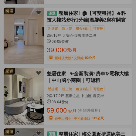
整層住家
🏠【可雙租補】🔥科
技大樓站步行1分鐘|溫馨美2房有開窗
近捷運
新上架
租金補貼
可報稅
2房/16坪 大安區-復興南路二段
08-05發佈
39,000
元/月
距科技大樓
文湖線
92公尺
整層住家
✨全新裝潢2房車✨電梯大樓
｜中山國小商圈｜可短租
近捷運
新上架
租金補貼
可報稅
2房/17.2坪 基泰之星 中山區-農安街
08-04發佈
59,000
元/月
(有額外費用)
距中山國小
中和新蘆線
512公尺
整層住家
臨公園近捷運絕美三