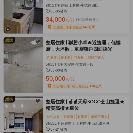
2房/21坪 創築 士林區-承德路四段
08-05發佈
34,000
元/月
(有額外費用)
距劍潭
淡水信義線
543公尺
整層住家
聯勝小卓🔥近捷運，低樓
層，大坪數，單層獨戶四面採光
近捷運
新上架
可報稅
隨時可遷入
5房/51.1坪 大安區-辛亥路一段
08-03發佈
50,000
元/月
距台電大樓
松山新店線
428公尺
整層住家
🍎🍎天母SOGO芝山捷運★
精美高樓★車位
拎包入住
近商圈
有電梯
隨時可遷入
3房/55坪 遠雄爵士 士林區-中山北路六段
07-21發佈