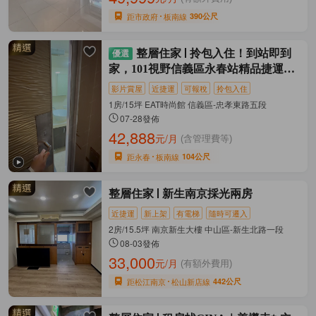
距市政府
板南線
390公尺
整層住家
拎包入住！到站即到
家，101視野信義區永春站精品捷運輕
奢宅
影片賞屋
近捷運
可報稅
拎包入住
1房/15坪 EAT時尚館 信義區-忠孝東路五段
07-28發佈
42,888
元/月
(含管理費等)
距永春
板南線
104公尺
整層住家
新生南京採光兩房
近捷運
新上架
有電梯
隨時可遷入
2房/15.5坪 南京新生大樓 中山區-新生北路一段
08-03發佈
33,000
元/月
(有額外費用)
距松江南京
松山新店線
442公尺