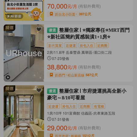
70,000
元/月
(有額外費用)
距台北小巨蛋
397公尺
整層住家
⭐獨家專任⭐MRT西門
⭐新社區簡約質感裝潢1+1房⭐
影片賞屋
近捷運
拎包入住
近商圈
2房/11.8坪 岳泰豐鼎 萬華區-漢口街二段
07-23發佈
38,800
元/月
(有額外費用)
距西門
松山新店線
587公尺
整層住家
市府捷運挑高全新小
豪宅～8/10可看屋
近捷運
拎包入住
近商圈
有電梯
1房/10坪 101富裔館 信義區-忠孝東路五段
07-31發佈
29,000
元/月
(有額外費用)
距市政府
板南線
151公尺