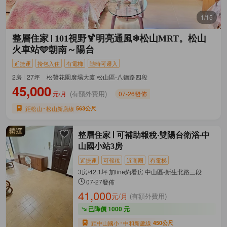
1/15
整層住家
101視野🍹明亮通風❄松山MRT。松山
火車站🩵朝南～陽台
近捷運
拎包入住
有電梯
隨時可遷入
2房
27坪
松贊花園廣場大廈 松山區-八德路四段
45,000
元/月
07-26發佈
(有額外費用)
距松山
松山新店線
563公尺
整層住家
可補助報稅‧雙陽台衛浴‧中
山國小站3房
近捷運
可報稅
近商圈
有電梯
3房/42.1坪 加line約看房 中山區-新生北路三段
07-27發佈
41,000
元/月
(有額外費用)
已降價 1000 元
距中山國小
中和新蘆線
450公尺