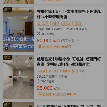
整層住家
近小巨蛋捷運採光明亮通風
好24小時管理隱密
影片賞屋
近捷運
新上架
有電梯
3房/29.3坪 久石讓 松山區-南京東路四段
08-05發佈
80,000
元/月
(有額外費用)
距台北小巨蛋
382公尺
整層住家
聯勝小徐_可租補_近西門町
商圈_昆明街2房1衛_生活機能佳
近捷運
新上架
免服務費
社會住宅
2房/22坪 萬華區-昆明街
08-06發佈
25,000
元/月
距西門
松山新店線
484公尺
整層住家
MRT龍山寺.西門｜精