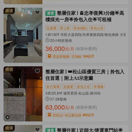
整層住家
🚊忠孝復興3分鐘🌟高
樓採光一房🌟拎包入住🌟可租補
近捷運
新上架
租金補貼
拎包入住
1房/18坪 市民大道四段/忠孝東路四段/敦化南路 大安區
20小時前發佈
36,000
元/月
(有額外費用)
距忠孝復興
文湖線
104公尺
整層住家
👑松山區優質三房｜拎包入
住首選｜附上AI示意圖
影片賞屋
近捷運
拎包入住
有電梯
3房/25.9坪 揚昇君苑 松山區-饒河街
07-28發佈
63,000
元/月
(有額外費用)
距松山
松山新店線
462公尺
整層住家
近師大/捷運東門站🌟