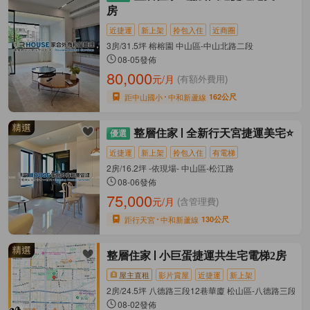
房
近捷運
新上架
拎包入住
近商圈
3房/31.5坪 榕榕園 中山區-中山北路二段
08-05發佈
80,000
元/月
(有額外費用)
距中山國小
中和新蘆線
162公尺
整層住家
全新行天宮捷運美宅⭐
近捷運
新上架
拎包入住
有電梯
2房/16.2坪 -依現場- 中山區-松江路
08-06發佈
75,000
元/月
(含管理費)
距行天宮
中和新蘆線
130公尺
整層住家
小巨蛋捷運共生宅電梯2房
屋主直租
影片賞屋
近捷運
新上架
2房/24.5坪 八德路三段12巷華廈 松山區-八德路三段
08-02發佈