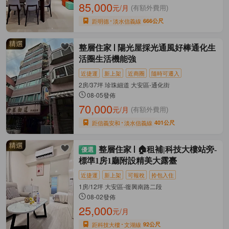
85,000
元/月
(有額外費用)
距明德
淡水信義線
666公尺
整層住家
陽光屋採光通風好棒通化生
活圈生活機能強
近捷運
新上架
近商圈
隨時可遷入
2房/37坪 珍珠細道 大安區-通化街
08-05發佈
70,000
元/月
(有額外費用)
距信義安和
淡水信義線
401公尺
整層住家
🏠租補|科技大樓站旁-
標準1房1廳附設精美大露臺
近捷運
新上架
可報稅
拎包入住
1房/12坪 大安區-復興南路二段
08-02發佈
25,000
元/月
距科技大樓
文湖線
92公尺