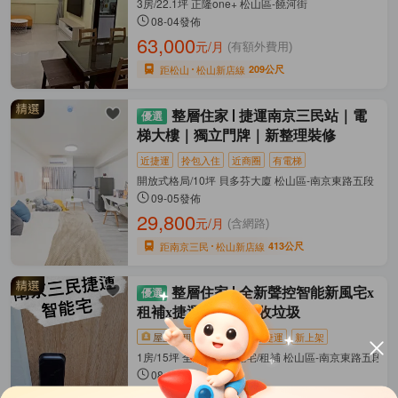
3房/22.1坪 正隆one+ 松山區-饒河街
08-04發佈
63,000
元/月
(有額外費用)
距松山
松山新店線
209公尺
整層住家
捷運南京三民站｜電
梯大樓｜獨立門牌｜新整理裝修
近捷運
拎包入住
近商圈
有電梯
開放式格局/10坪 貝多芬大廈 松山區-南京東路五段
09-05發佈
29,800
元/月
(含網路)
距南京三民
松山新店線
413公尺
整層住家
全新聲控智能新風宅x
租補x捷運2分鐘x代收垃圾
屋主直租
影片賞屋
近捷運
新上架
1房/15坪 全新聲控智能宅/租補 松山區-南京東路五段
08-05發佈