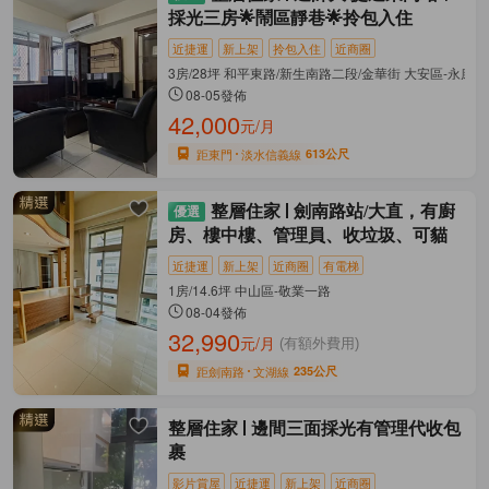
採光三房🌟鬧區靜巷🌟拎包入住
近捷運
新上架
拎包入住
近商圈
3房/28坪 和平東路/新生南路二段/金華街 大安區-永康街
08-05發佈
42,000
元/月
距東門
淡水信義線
613公尺
整層住家
劍南路站/大直，有廚
房、樓中樓、管理員、收垃圾、可貓
近捷運
新上架
近商圈
有電梯
1房/14.6坪 中山區-敬業一路
08-04發佈
32,990
元/月
(有額外費用)
距劍南路
文湖線
235公尺
整層住家
邊間三面採光有管理代收包
裹
影片賞屋
近捷運
新上架
近商圈