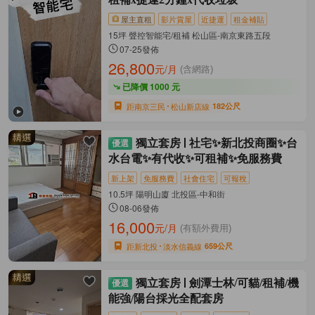
屋主直租
影片賞屋
近捷運
租金補貼
15坪 聲控智能宅/租補 松山區-南京東路五段
07-25發佈
26,800
元/月
(含網路)
已降價 1000 元
距南京三民
松山新店線
182公尺
獨立套房
社宅✨新北投商圈✨台
水台電✨有代收✨可租補✨免服務費
新上架
免服務費
社會住宅
可報稅
10.5坪 陽明山廈 北投區-中和街
08-06發佈
16,000
元/月
(有額外費用)
距新北投
淡水信義線
659公尺
獨立套房
劍潭士林/可貓/租補/機
能強/陽台採光全配套房