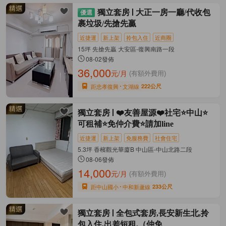
獨立套房
大正一房一廳/代收包
裹垃圾/先搶先贏
近捷運
新上架
拎包入住
近商圈
15坪 先搶先贏 大安區-復興南路一段
08-02發佈
36,000
元/月
(有額外費用)
距忠孝復興
文湖線
222公尺
獨立套房
❤️友善屋源❤️社宅⭐中山⭐
可租補⭐免仲介費⭐請加line
近捷運
新上架
免服務費
社會住宅
5.3坪 香檳觀光華廈B 中山區-中山北路二段
08-06發佈
14,000
元/月
(有額外費用)
距中山國小
中和新蘆線
233公尺
獨立套房
全包式套房,長安新生北,拎
包入住,出差短租,（仲免