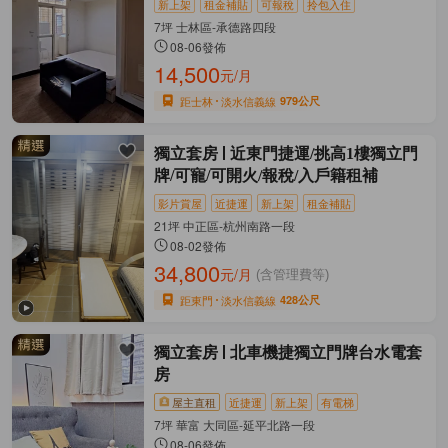
新上架
租金補貼
可報稅
拎包入住
7坪 士林區-承德路四段
08-06發佈
14,500
元/月
距士林
淡水信義線
979公尺
獨立套房
近東門捷運/挑高1樓獨立門
牌/可寵/可開火/報稅/入戶籍租補
影片賞屋
近捷運
新上架
租金補貼
21坪 中正區-杭州南路一段
08-02發佈
34,800
元/月
(含管理費等)
距東門
淡水信義線
428公尺
獨立套房
北車機捷獨立門牌台水電套
房
屋主直租
近捷運
新上架
有電梯
7坪 華富 大同區-延平北路一段
08-06發佈