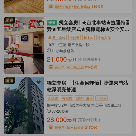
距松江南京
松山新店線
380公尺
獨立套房
★台北車站★捷運特區
旁★五星飯店式★獨棟電梯★安全安靜
乾淨★
屋主直租
近捷運
新上架
拎包入住
10坪 中正區-延平北路一段
11小時前發佈
21,000
元/月
(有額外費用)
距北門
松山新店線
207公尺
獨立套房
【住商侯靜怡】捷運東門站
乾淨明亮舒適
近捷運
有電梯
隨時可遷入
可開伙
樓中樓/8.2坪 信義美學大樓 大安區-信義路二段
07-26發佈
28,000
元/月
(有額外費用)
距東門
淡水信義線
247公尺