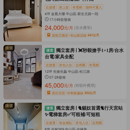
近捷運
新上架
有電梯
隨時可遷入
4坪 金凰大樓 中山區-新生北路一段
17小時前發佈
24,000
元/月
(含水費等)
距松江南京
松山新店線
541公尺
獨立套房
💓秒殺搶手1+1房/台水
台電/家具全配
近捷運
拎包入住
近商圈
有電梯
12坪 先搶先贏 中山區-松江路
07-28發佈
45,000
元/月
(有額外費用)
距行天宮
中和新蘆線
352公尺
獨立套房
🐈貓奴首選🐈行天宮站
✨電梯套房✅可租補/可短租
近捷運
租金補貼
拎包入住
近商圈
8坪 吉林369 中山區-吉林路