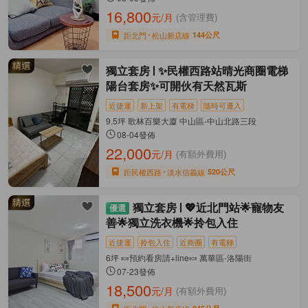
16,800
元/月
(含管理費)
距北門
松山新店線
144公尺
獨立套房
✨民權西路站晴光商圈電梯
陽台套房✨可開伙有天然瓦斯
近捷運
新上架
有電梯
隨時可遷入
9.5坪 歌林百樂大廈 中山區-中山北路三段
08-04發佈
22,000
元/月
(有額外費用)
距民權西路
淡水信義線
520公尺
獨立套房
💖近北門站🌟寵物友
善🌟獨立洗衣機🌟拎包入住
近捷運
拎包入住
近商圈
有電梯
6坪 🍬預約看房請+line🍬 萬華區-洛陽街
07-23發佈
18,500
元/月
(有額外費用)