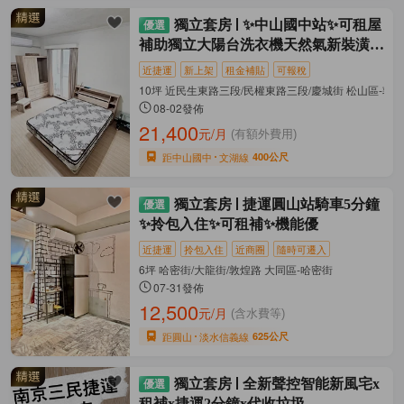
獨立套房
✨中山國中站✨可租屋
補助獨立大陽台洗衣機天然氣新裝潢家
電
近捷運
新上架
租金補貼
可報稅
10坪 近民生東路三段/民權東路三段/慶城街 松山區-敦
08-02發佈
21,400
元/月
(有額外費用)
距中山國中
文湖線
400公尺
獨立套房
捷運圓山站騎車5分鐘
✨拎包入住✨可租補✨機能優
近捷運
拎包入住
近商圈
隨時可遷入
6坪 哈密街/大龍街/敦煌路 大同區-哈密街
07-31發佈
12,500
元/月
(含水費等)
距圓山
淡水信義線
625公尺
獨立套房
全新聲控智能新風宅x
租補x捷運2分鐘x代收垃圾