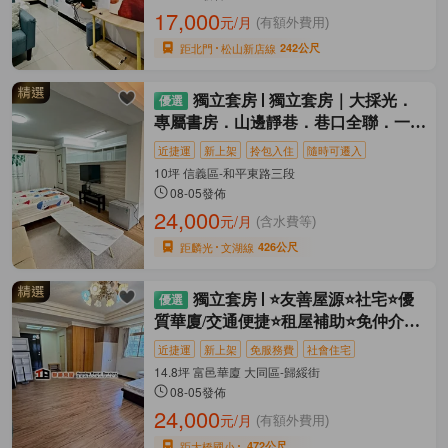
17,000
元/月
(有額外費用)
距北門
松山新店線
242公尺
獨立套房
獨立套房｜大採光．
專屬書房．山邊靜巷．巷口全聯．一卡
皮箱入住
近捷運
新上架
拎包入住
隨時可遷入
10坪 信義區-和平東路三段
08-05發佈
24,000
元/月
(含水費等)
距麟光
文湖線
426公尺
獨立套房
⭐友善屋源⭐社宅⭐優
質華廈/交通便捷⭐租屋補助⭐免仲介費
⭐
近捷運
新上架
免服務費
社會住宅
14.8坪 富邑華廈 大同區-歸綏街
08-05發佈
24,000
元/月
(有額外費用)
距大橋國小
472公尺