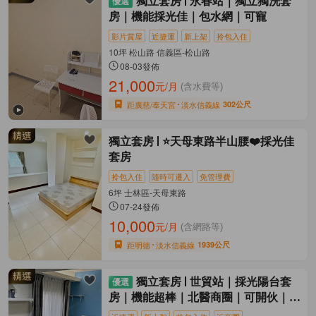
獨立套房
永春站｜獨立獨洗套
房｜機能採光佳｜包水網｜可寵
影片賞屋
近捷運
新上架
拎包入住
10坪 松山路 信義區-松山路
08-03發佈
21,000
元/月
(含水費等)
距廣慈/奉天宮
淡水信義線
302公尺
獨立套房
⭐天母東路半山腰❤️採光佳
套房
拎包入住
隨時可遷入
免管理費
6坪 士林區-天母東路
07-24發佈
10,000
元/月
(含網路等)
距明德
淡水信義線
1939公尺
獨立套房
世貿站｜採光陽台套
房｜機能超棒｜北醫商圈｜可開伙｜獨
洗