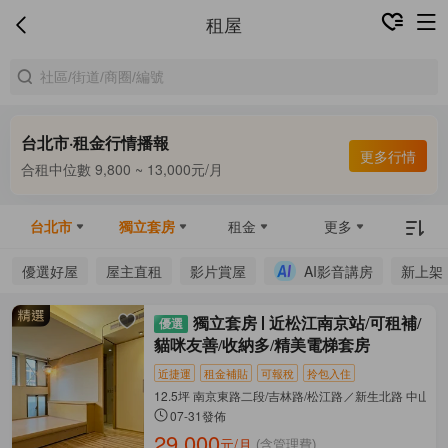
租屋
台北市·租金行情播報
更多行情
合租中位數 9,800 ~ 13,000元/月
整租中位數 16,000 ~ 69,800元/月
合租中位數 9,800 ~ 13,000元/月
台北市
獨立套房
租金
更多
優選好屋
屋主直租
影片賞屋
AI影音講房
新上架
獨立套房
近松江南京站/可租補/
貓咪友善/收納多/精美電梯套房
近捷運
租金補貼
可報稅
拎包入住
12.5坪 南京東路二段/吉林路/松江路／新生北路 中山區
07-31發佈
29,000
元/月
(含管理費)