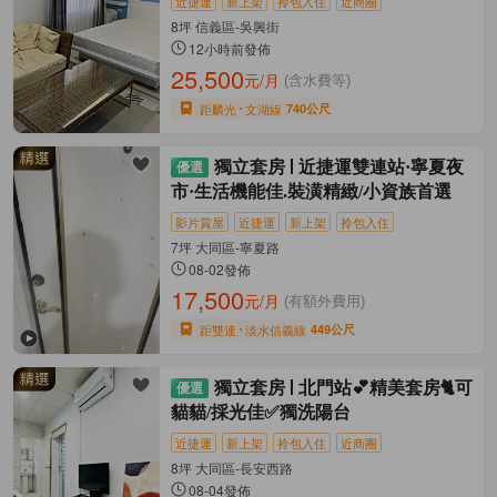
近捷運
新上架
拎包入住
近商圈
8坪 信義區-吳興街
12小時前發佈
25,500
元/月
(含水費等)
距麟光
文湖線
740公尺
獨立套房
近捷運雙連站·寧夏夜
市·生活機能佳.裝潢精緻/小資族首選
影片賞屋
近捷運
新上架
拎包入住
7坪 大同區-寧夏路
08-02發佈
17,500
元/月
(有額外費用)
距雙連
淡水信義線
449公尺
獨立套房
北門站💕精美套房🐈可
貓貓/採光佳✅獨洗陽台
近捷運
新上架
拎包入住
近商圈
8坪 大同區-長安西路
08-04發佈