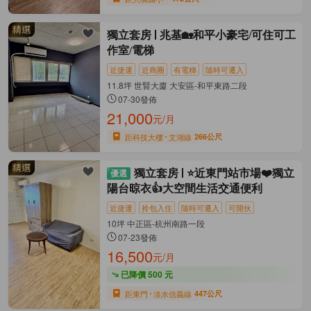
獨立套房
兆基🏡和平小豪宅/可住可工
作室/電梯
近捷運
近商圈
有電梯
隨時可遷入
11.8坪 世賢大廈 大安區-和平東路二段
07-30發佈
21,000
元/月
距科技大樓
文湖線
266公尺
獨立套房
⭐近東門站市場❤️獨立
陽台晾衣👍大空間生活交通便利
近捷運
拎包入住
隨時可遷入
可開伙
10坪 中正區-杭州南路一段
07-23發佈
16,500
元/月
已降價 500 元
距東門
淡水信義線
447公尺