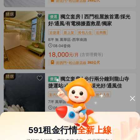
距北門
松山新店線
245公尺
獨立套房
西門租屋族首選/採光
好/通風/有電梯膝蓋救星/獨家
近捷運
新上架
拎包入住
近商圈
8坪 無 萬華區-西寧南路
08-04發佈
18,000
元/月
(含管理費等)
距西門
松山新店線
392公尺
獨立套房
步行兩分鐘到龍山寺
捷運站/小資族首選/採光好/通風佳
影片賞屋
近捷運
新上架
拎包入住
7坪 萬華區-大理街
08-05發佈
14,500
元/月
(含管理費等)
距龍山寺
板南線
306公尺
591租金行情
全新上線