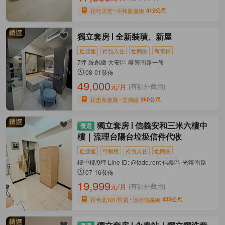
距行天宮
中和新蘆線
412公尺
獨立套房
全新裝璜、新屋
近捷運
拎包入住
近商圈
有電梯
7坪 統創緻 大安區-復興南路一段
08-01發佈
49,000
元/月
(有額外費用)
距忠孝復興
文湖線
260公尺
獨立套房
信義安和三米六樓中
樓｜流理台陽台垃圾信件代收
近捷運
可報稅
拎包入住
近商圈
樓中樓/9坪 Line ID: @jade.rent 信義區-光復南路
07-16發佈
19,999
元/月
(有額外費用)
距台北101/世貿
淡水信義線
433公尺