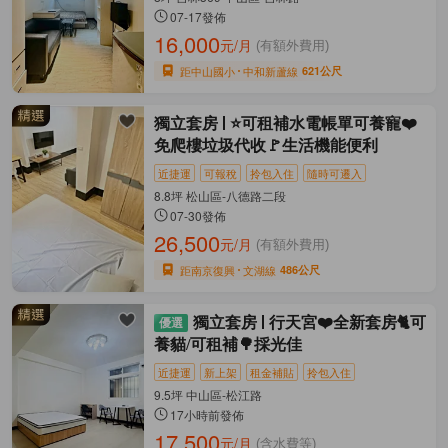
07-17發佈
16,000
元/月
(有額外費用)
距中山國小
中和新蘆線
621公尺
獨立套房
⭐可租補水電帳單可養寵❤️
免爬樓垃圾代收🚩生活機能便利
近捷運
可報稅
拎包入住
隨時可遷入
8.8坪 松山區-八德路二段
07-30發佈
26,500
元/月
(有額外費用)
距南京復興
文湖線
486公尺
獨立套房
行天宮❤️全新套房🐈可
養貓/可租補🌳採光佳
近捷運
新上架
租金補貼
拎包入住
9.5坪 中山區-松江路
17小時前發佈
17,500
元/月
(含水費等)