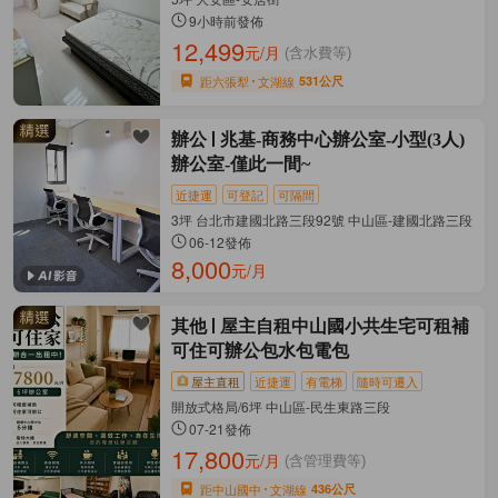
9小時前發佈
12,499
元/月
(含水費等)
距六張犁
文湖線
531公尺
辦公
兆基-商務中心辦公室-小型(3人)
辦公室-僅此一間~
近捷運
可登記
可隔間
3坪 台北市建國北路三段92號 中山區-建國北路三段
06-12發佈
8,000
元/月
其他
屋主自租中山國小共生宅可租補
可住可辦公包水包電包
屋主直租
近捷運
有電梯
隨時可遷入
開放式格局/6坪 中山區-民生東路三段
07-21發佈
17,800
元/月
(含管理費等)
距中山國中
文湖線
436公尺