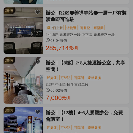
辦公
R269🟠善導寺站🟠一層一戶有裝
潢🟠即可進駐
7日上新
近捷運
可登記
可隔間
141.6坪 忠孝東路一段 中正區-忠孝東路一段
08-04發佈
285,714
元/月
辦公
【8樓】2~8人捷運辦公室，共享
空間！
近捷運
可登記
可隔間
豪華裝潢
3.2坪 中山區-民生東路二段
06-02發佈
7,000
元/月
辦公
【12樓】4~5人景觀辦公，免費
會議室！
近捷運
可登記
可隔間
豪華裝潢