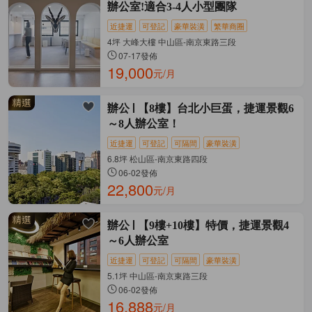
辦公室!適合3-4人小型團隊
近捷運
可登記
豪華裝潢
繁華商圈
4坪 大峰大樓 中山區-南京東路三段
07-17發佈
19,000
元/月
辦公
【8樓】台北小巨蛋，捷運景觀6
～8人辦公室！
近捷運
可登記
可隔間
豪華裝潢
6.8坪 松山區-南京東路四段
06-02發佈
22,800
元/月
辦公
【9樓+10樓】特價，捷運景觀4
～6人辦公室
近捷運
可登記
可隔間
豪華裝潢
5.1坪 中山區-南京東路三段
06-02發佈
16,888
元/月