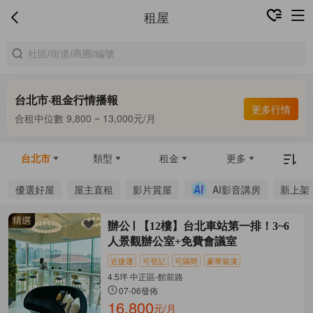
租屋
台北市·租金行情播報
更多行情
合租中位數 9,800 ~ 13,000元/月
整租中位數 16,000 ~ 69,800元/月
合租中位數 9,800 ~ 13,000元/月
台北市
類型
租金
更多
優選好屋
屋主直租
影片賞屋
AI影音講房
新上架
辦公
【12樓】台北車站第一排！3~6
人景觀辦公室+免費會議室
近捷運
可登記
可隔間
豪華裝潢
4.5坪 中正區-館前路
07-06發佈
16,800
元/月