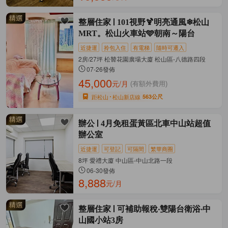
整層住家
101視野🍹明亮通風❄松山
MRT。松山火車站🩵朝南～陽台
近捷運
拎包入住
有電梯
隨時可遷入
2房/27坪 松贊花園廣場大廈 松山區-八德路四段
07-26發佈
45,000
元/月
(有額外費用)
距松山
松山新店線
563公尺
辦公
4月免租蛋黃區北車中山站超值
辦公室
近捷運
可登記
可隔間
繁華商圈
8坪 愛禮大廈 中山區-中山北路一段
06-30發佈
8,888
元/月
整層住家
可補助報稅‧雙陽台衛浴‧中
山國小站3房