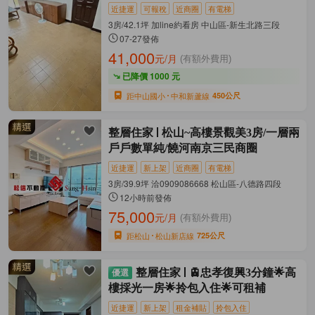
近捷運
可報稅
近商圈
有電梯
3房/42.1坪 加line約看房 中山區-新生北路三段
07-27發佈
41,000
元/月
(有額外費用)
已降價 1000 元
距中山國小
中和新蘆線
450公尺
整層住家
松山~高樓景觀美3房/一層兩
戶戶數單純/饒河南京三民商圈
近捷運
新上架
近商圈
有電梯
3房/39.9坪 洽0909086668 松山區-八德路四段
12小時前發佈
75,000
元/月
(有額外費用)
距松山
松山新店線
725公尺
整層住家
🚊忠孝復興3分鐘🌟高
樓採光一房🌟拎包入住🌟可租補
近捷運
新上架
租金補貼
拎包入住