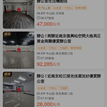
辦公室生活機能佳
7日上新
近捷運
可登記
繁華商圈
38.8坪 中山區-天祥路
08-07發佈
47,000
元/月
辦公
商辦近南京復興站空間大格局正
黃金商圈優質辦公室
近捷運
可登記
可隔間
繁華商圈
49.5坪 中山區-南京東路三段
07-29發佈
92,285
元/月
辦公
近南京松江採光佳屋況好優質辦
公室
近捷運
可登記
可隔間
20.6坪 中山區-長安東路二段
07-01發佈
28,000
元/月