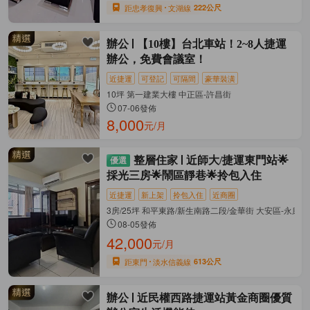
距忠孝復興
文湖線
222公尺
辦公
【10樓】台北車站！2~8人捷運
辦公，免費會議室！
近捷運
可登記
可隔間
豪華裝潢
10坪 第一建業大樓 中正區-許昌街
07-06發佈
8,000
元/月
整層住家
近師大/捷運東門站🌟
採光三房🌟鬧區靜巷🌟拎包入住
近捷運
新上架
拎包入住
近商圈
3房/25坪 和平東路/新生南路二段/金華街 大安區-永康街
08-05發佈
42,000
元/月
距東門
淡水信義線
613公尺
辦公
近民權西路捷運站黃金商圈優質