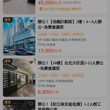
45,000
元/月
(有額外費用)
距行天宮
中和新蘆線
352公尺
辦公
【信義計劃區】2樓！4～6人辦
公+免費會議室
近捷運
可登記
可隔間
豪華裝潢
5坪 信義計畫區 信義區-忠孝東路五段
06-02發佈
13,800
元/月
辦公
【10樓】台北大巨蛋2~12人辦公
+免費會議室
近捷運
可登記
可隔間
豪華裝潢
3.6坪 信義區-忠孝東路四段
06-29發佈
8,800
元/月
辦公
【松江南京超低價】1-2人輕工
業風辦公室