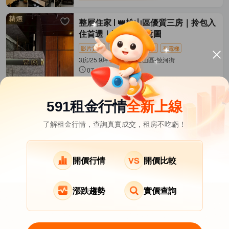
整層住家
👑松山區優質三房｜拎包入
住首選｜附上AI示意圖
影片賞屋
近捷運
拎包入住
有電梯
3房/25.9坪 揚昇君苑 松山區-饒河街
07-28發佈
63,000
元/月
(有額外費用)
距松山
松山新店線
462公尺
591租金行情
全新上線
了解租金行情，查詢真實成交，租房不吃虧！
台北市租屋
其它租屋
熱門在租社區
北投區租屋
南港區租屋
文山區租屋
開價行情
開價比較
漲跌趨勢
實價查詢
關於我們
意見反饋
APP下載