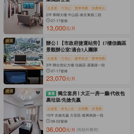
近捷運
可登記
繁華商圈
免費車位
2坪 華聯大樓 中山區-南京東路二段
07-17發佈
13,000
元/月
辦公
【市政府捷運站旁】17樓信義區
景觀辦公室!適合3人團隊
近捷運
可登記
豪華裝潢
繁華商圈
3坪 聯合世紀大樓 信義區-基隆路一段
07-17發佈
23,070
元/月
獨立套房
大正一房一廳/代收包
裹垃圾/先搶先贏
近捷運
拎包入住
近商圈
有電梯
15坪 先搶先贏 大安區-復興南路一段
08-02發佈
36,000
元/月
(有額外費用)