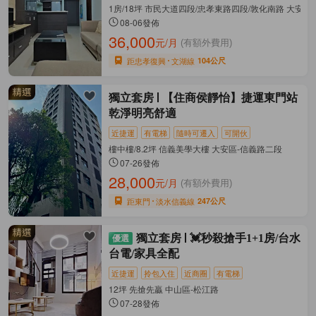
1房/18坪 市民大道四段/忠孝東路四段/敦化南路 大安區
08-06發佈
36,000
元/月
(有額外費用)
距忠孝復興
文湖線
104公尺
獨立套房
【住商侯靜怡】捷運東門站
乾淨明亮舒適
近捷運
有電梯
隨時可遷入
可開伙
樓中樓/8.2坪 信義美學大樓 大安區-信義路二段
07-26發佈
28,000
元/月
(有額外費用)
距東門
淡水信義線
247公尺
獨立套房
💓秒殺搶手1+1房/台水
台電/家具全配
近捷運
拎包入住
近商圈
有電梯
12坪 先搶先贏 中山區-松江路
07-28發佈