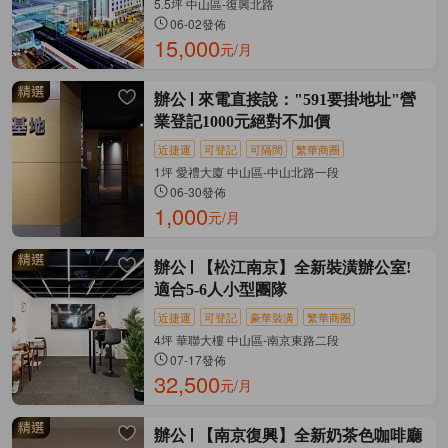
5.5坪 中山區-復興北路
06-02發佈
15,000
元/月
辦公
來電直接說："591要掛地址"營
業登記1000元絕對不加價
近捷運
可登記
可隔間
繁華商圈
1坪 愛禮大廈 中山區-中山北路一段
06-30發佈
1,000
元/月
辦公
【松江南京】全新裝潢辦公室!
適合5-6人小型團隊
近捷運
可登記
豪華裝潢
繁華商圈
4坪 華聯大樓 中山區-南京東路二段
07-17發佈
32,500
元/月
辦公
【南京復興】全新奶茶色咖啡廳