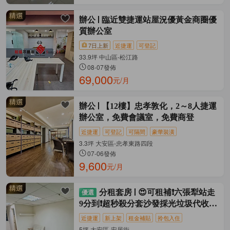
辦公
臨近雙捷運站屋況優黃金商圈優
質辦公室
7日上新
近捷運
可登記
33.9坪 中山區-松江路
08-07發佈
69,000
元/月
辦公
【12樓】忠孝敦化，2～8人捷運
辦公室，免費會議室，免費商登
近捷運
可登記
可隔間
豪華裝潢
3.3坪 大安區-忠孝東路四段
07-06發佈
9,600
元/月
分租套房
😍可租補❗六張犁站走
9分到❗超秒殺分套沙發採光垃圾代收乾
淨
近捷運
新上架
租金補貼
拎包入住
5坪 大安區-安居街