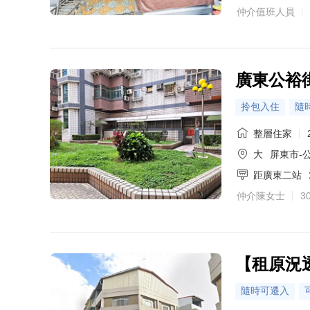
仲介值班人員
廣東公裕
拎包入住
隨
整層住家
大
屏東市-
距廣東二站
仲介陳女士
3
【租原況
隨時可遷入