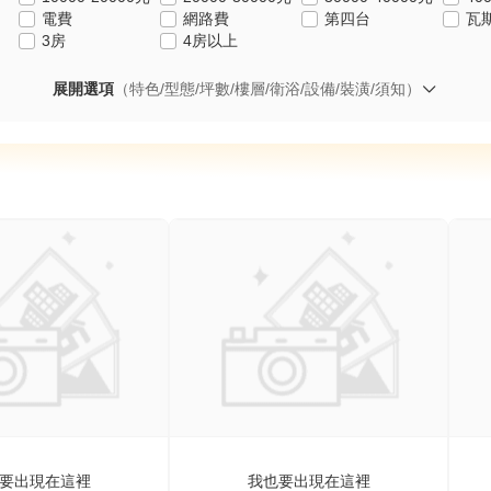
電費
網路費
第四台
瓦
3房
4房以上
展開選項
（特色/型態/坪數/樓層/衛浴/設備/裝潢/須知）
要出現在這裡
我也要出現在這裡