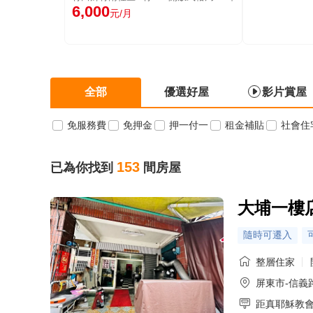
6,000
元/月
全部
優選好屋
影片賞屋
免服務費
免押金
押一付一
租金補貼
社會住
153
已為你找到
間房屋
大埔一樓
隨時可遷入
整層住家
屏東市-信義
距真耶穌教