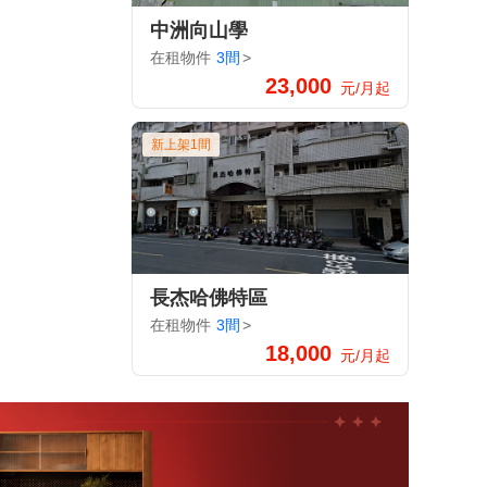
中洲向山學
在租物件
3間
>
23,000
元/月起
新上架1間
長杰哈佛特區
在租物件
3間
>
18,000
元/月起