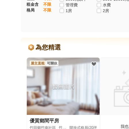
租金含
不限
管理費
水費
格局
不限
1房
2房
為您精選
屋主直租
可開伙
優質鄉間平房
我也
竹田鄉竹南社區
竹田鄉-竹南村
開放式格局/
20坪