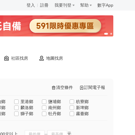
登入
註冊
我要刊登
幫助
數字App
社區找房
地圖找房
清空條件
訂閱電子報
治鄉
里港鄉
鹽埔鄉
枋寮鄉
球鄉
麟洛鄉
南州鄉
新埤鄉
日鄉
獅子鄉
牡丹鄉
霧臺鄉
元
000元以上