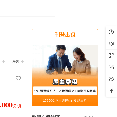
刊登出租
金
坪數
17650名屋主選擇在此委託出租
,000
元/月