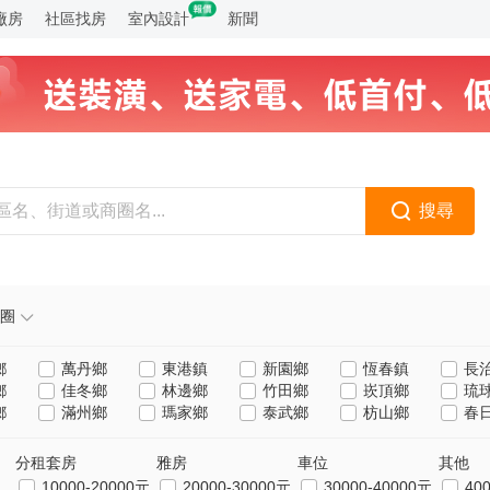
廠房
社區找房
室內設計
新聞
搜尋
圈
鄉
萬丹鄉
東港鎮
新園鄉
恆春鎮
長
鄉
佳冬鄉
林邊鄉
竹田鄉
崁頂鄉
琉
鄉
滿州鄉
瑪家鄉
泰武鄉
枋山鄉
春
分租套房
雅房
車位
其他
10000-20000元
20000-30000元
30000-40000元
40