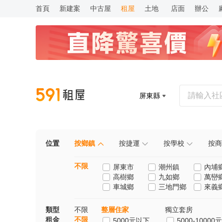
首頁
新建案
中古屋
租屋
土地
店面
辦公
屏東縣
位置
按鄉鎮
按捷運
按學校
按商
不限
屏東市
潮州鎮
內埔
高樹鄉
九如鄉
萬巒
車城鄉
三地門鄉
來義
類型
不限
整層住家
獨立套房
租金
不限
5000元以下
5000-10000元