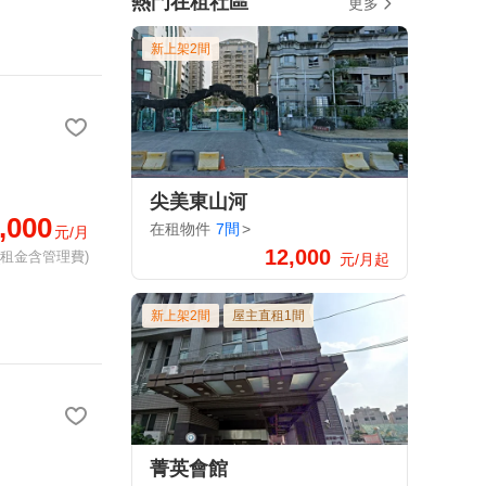
熱門在租社區
更多
新上架2間
尖美東山河
,000
在租物件
7間
>
元/月
12,000
(租金含管理費)
元/月起
新上架2間
屋主直租1間
菁英會館