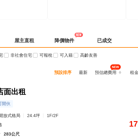
屋主直租
降價物件
已成交
宅
非社會住宅
可報稅
可入籍
高齡友善
預設排序
最新
預估總費用
租
店面出租
可開伙
開放式格局
24.4坪
1F/2F
17
路
會
283公尺