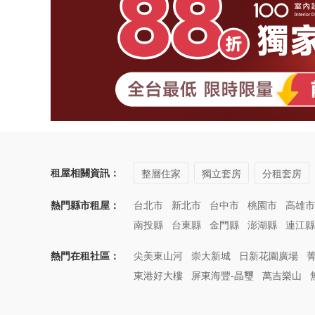
租屋相關資訊：
整層住家
獨立套房
分租套房
熱門縣市租屋：
台北市
新北市
台中市
桃園市
高雄市
南投縣
台東縣
金門縣
澎湖縣
連江縣
熱門在租社區：
尖美東山河
崇大新城
日新花園廣場
東港好大樓
屏東海豐-晶璽
萬吉樂山