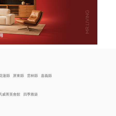
花蓮縣
屏東縣
雲林縣
嘉義縣
汎威菁英會館
四季雅築