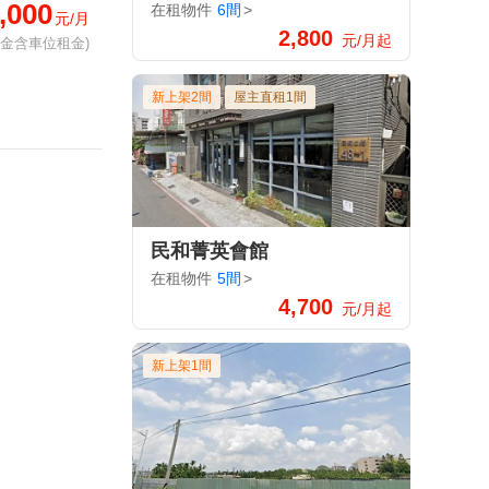
,000
在租物件
6間
>
元/月
2,800
元/月起
租金含車位租金)
新上架2間
屋主直租1間
民和菁英會館
在租物件
5間
>
4,700
元/月起
新上架1間