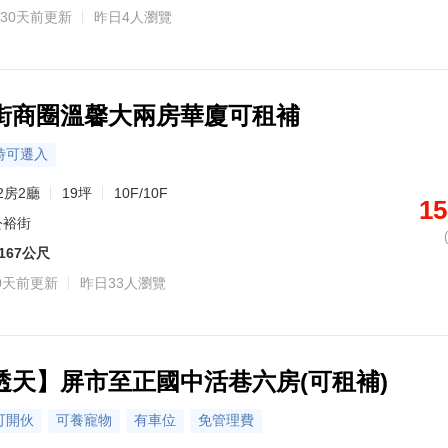
30天前更新
昨日4人瀏覽
街商圈溫馨大兩房華廈可租補
時可遷入
2房2廳
19坪
10F/10F
15
公裕街
167公尺
0天前更新
昨日33人瀏覽
透天】屏市至正國中活巷六房(可租補)
可開伙
可養寵物
有車位
免管理費