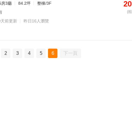
20
6房3廳
84.2坪
整棟/3F
(
街
0天前更新
昨日16人瀏覽
2
3
4
5
6
下一頁