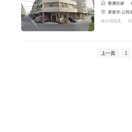
整層住家
屏東市-公民
仲介邱先生
3
上一頁
1