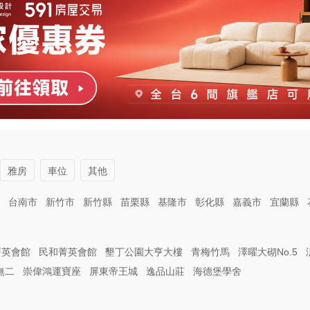
雅房
車位
其他
台南市
新竹市
新竹縣
苗栗縣
基隆市
彰化縣
嘉義市
宜蘭縣
菁英會館
民和菁英會館
墾丁公園大亨大樓
青梅竹馬
澤曜大砌No.5
無二
崇偉鴻運寶座
屏東帝王城
逸品山莊
海德堡學舍