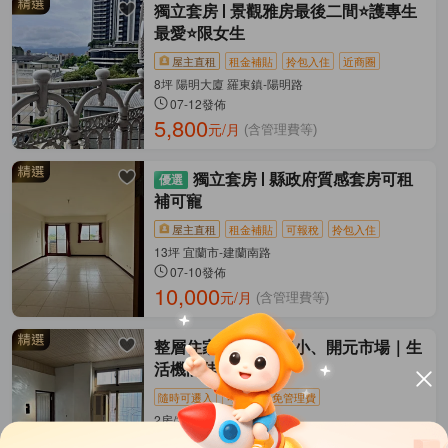
獨立套房
景觀雅房最後二間⭐護專生
最愛⭐限女生
屋主直租
租金補貼
拎包入住
近商圈
8坪 陽明大廈 羅東鎮-陽明路
07-12發佈
5,800
元/月
(含管理費等)
獨立套房
縣政府質感套房可租
補可寵
屋主直租
租金補貼
可報稅
拎包入住
13坪 宜蘭市-建蘭南路
07-10發佈
10,000
元/月
(含管理費等)
整層住家
近羅東國小、開元市場｜生
活機能佳優質套房
隨時可遷入
可開伙
免管理費
2房/20坪 羅東鎮-清潭路
07-10發佈