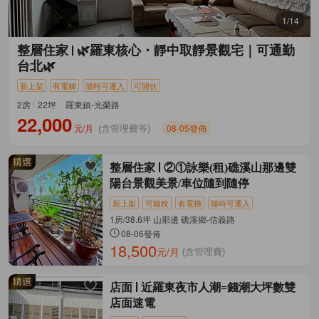
1/14
整層住家
🌿羅東核心・靜中取靜景觀宅｜可通勤
台北🌿
新上架
有電梯
隨時可遷入
可開伙
2房
22坪
羅東鎮-光榮路
22,000
元/月
08-05發佈
(含管理費等)
整層住家
②①詠樂(租)礁溪山那邊雙
陽台景觀美景/車位隨到隨停
新上架
可報稅
有電梯
隨時可遷入
1房/38.6坪 山那邊 礁溪鄉-信義路
08-06發佈
18,500
元/月
(含管理費)
店面
近羅東夜市人潮=錢潮大坪數雙
店面速電