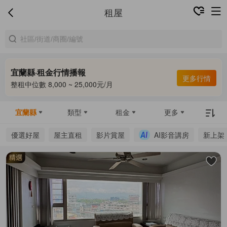
租屋
宜蘭縣·租金行情播報
更多行情
整租中位數 8,000 ~ 25,000元/月
宜蘭縣
類型
租金
更多
優選好屋
屋主直租
影片賞屋
AI影音講房
新上架