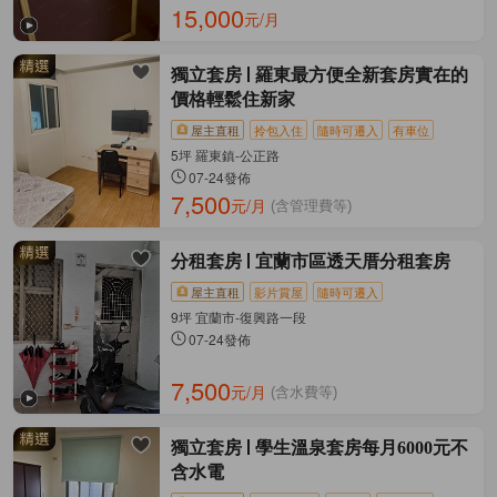
15,000
元/月
獨立套房
羅東最方便全新套房實在的
價格輕鬆住新家
屋主直租
拎包入住
隨時可遷入
有車位
5坪 羅東鎮-公正路
07-24發佈
7,500
元/月
(含管理費等)
分租套房
宜蘭市區透天厝分租套房
屋主直租
影片賞屋
隨時可遷入
9坪 宜蘭市-復興路一段
07-24發佈
7,500
元/月
(含水費等)
獨立套房
學生溫泉套房每月6000元不
含水電