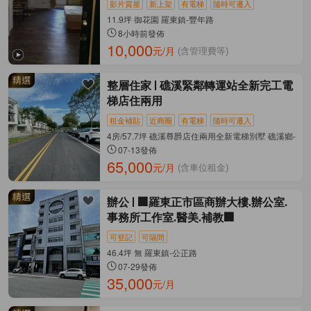
影片賞屋
新上架
有電梯
隨時可遷入
11.9坪 御花園 羅東鎮-豐年路
8小時前發佈
10,000
元/月
(含管理費等)
整層住家
礁溪緊鄰轉運站全新完工電
梯店住兩用
租金補貼
近商圈
有電梯
隨時可遷入
4房/57.7坪 礁溪尊爵店住兩用全新電梯別墅 礁溪鄉-公
07-13發佈
65,000
元/月
(含車位租金)
辦公
🏢羅東正市區商辦大樓.辦公室.
事務所工作室.醫美.補教🏢
可登記
可隔間
46.4坪 無 羅東鎮-公正路
07-29發佈
35,000
元/月