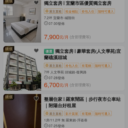
獨立套房
宜蘭市區優質獨立套房
屋主直租
租金補貼
拎包入住
隨時可遷入
7.2坪 宜蘭市-城隍街
07-30發佈
7,900
元/月
(含管理費等)
獨立套房
豪華套房(人文學苑)宜
蘭礁溪頭城
屋主直租
拎包入住
有電梯
隨時可遷入
7坪 人文學苑 頭城鎮-復興路
07-28發佈
6,700
元/月
(含管理費等)
整層住家
羅東鬧區｜步行夜市公車站
｜附陽台好租屋
屋主直租
影片賞屋
有電梯
隨時可遷入
1房/11.2坪 無 羅東鎮-浮崙巷
07-25發佈