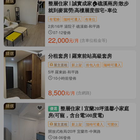
整層住家
誠實成家🏠礁溪兩房|散步
就到麥當勞|高樓層度假宅+車位
有電梯
隨時可遷入
有車位
2房/16坪 湯院子 礁溪鄉-和平路
07-12發佈
22,000
元/月
(含車位租金等)
分租套房
羅東前站高級套房
屋主直租
新上架
拎包入住
隨時可遷入
5坪 羅東鎮-和平路
10小時前發佈
8,500
元/月
(含網路)
整層住家
宜蘭20坪溫馨小家庭
房(可寵，含台電500度電)
屋主直租
新上架
隨時可遷入
可開伙
開放式格局/20坪 宜蘭市-中興路
08-06發佈