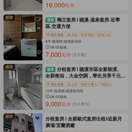
18,000
元/月
獨立套房
礁溪-溫泉套房-近學
區-交通方便
屋主直租
新上架
租金補貼
拎包入住
8坪 礁溪鄉-礁溪路四段
08-05發佈
7,000
元/月
(含水費)
分租套房
礁溪市區全新裝潢、
全新衛浴，大金空調，學生另享千元優
惠。
屋主直租
新上架
隨時可遷入
有陽台
15坪 礁溪鄉-礁溪路四段
08-05發佈
9,000
元/月
(含水費等)
分租套房
全新歐式套房出租$近新月
廣場/宜蘭酒廠