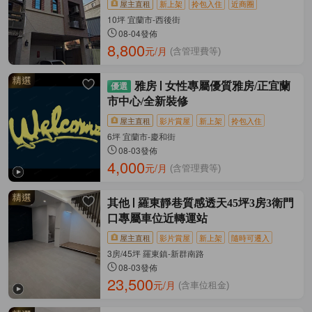
屋主直租
新上架
拎包入住
近商圈
10坪 宜蘭市-西後街
08-04發佈
8,800
元/月
(含管理費等)
雅房
女性專屬優質雅房/正宜蘭
市中心/全新裝修
屋主直租
影片賞屋
新上架
拎包入住
6坪 宜蘭市-慶和街
08-03發佈
4,000
元/月
(含管理費等)
其他
羅東靜巷質感透天45坪3房3衛門
口專屬車位近轉運站
屋主直租
影片賞屋
新上架
隨時可遷入
3房/45坪 羅東鎮-新群南路
08-03發佈
23,500
元/月
(含車位租金)