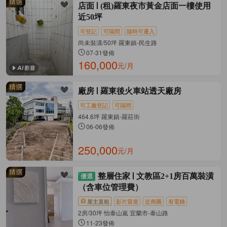
店面
(租)羅東夜市黃金店面一樓使用
近50坪
可登記
可隔間
隨時可遷入
尚未裝潢/50坪 羅東鎮-民生路
07-31發佈
160,000
元/月
廠房
羅東後火車站透天廠房
可工廠登記
可隔間
464.6坪 羅東鎮-羅莊街
06-06發佈
250,000
元/月
整層住家
文教區2+1房百萬裝潢
（含車位管理費）
屋主直租
影片賞屋
近商圈
有電梯
2房/30坪 怡泰山嵐 宜蘭市-泰山路
11-23發佈