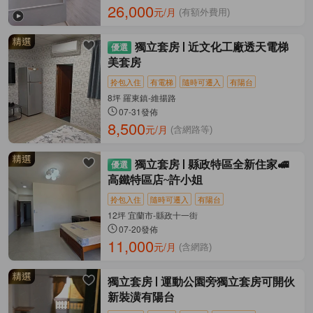
26,000
元/月
(有額外費用)
獨立套房
近文化工廠透天電梯
美套房
拎包入住
有電梯
隨時可遷入
有陽台
8坪 羅東鎮-維揚路
07-31發佈
8,500
元/月
(含網路等)
獨立套房
縣政特區全新住家🚅
高鐵特區店~許小姐
拎包入住
隨時可遷入
有陽台
12坪 宜蘭市-縣政十一街
07-20發佈
11,000
元/月
(含網路)
獨立套房
運動公園旁獨立套房可開伙
新裝潢有陽台