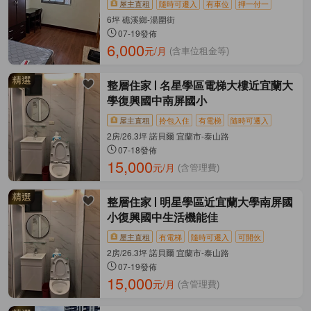
屋主直租
隨時可遷入
有車位
押一付一
6坪 礁溪鄉-湯圍街
07-19發佈
6,000
元/月
(含車位租金等)
整層住家
名星學區電梯大樓近宜蘭大
學復興國中南屏國小
屋主直租
拎包入住
有電梯
隨時可遷入
2房/26.3坪 諾貝爾 宜蘭市-泰山路
07-18發佈
15,000
元/月
(含管理費)
整層住家
明星學區近宜蘭大學南屏國
小復興國中生活機能佳
屋主直租
有電梯
隨時可遷入
可開伙
2房/26.3坪 諾貝爾 宜蘭市-泰山路
07-19發佈
15,000
元/月
(含管理費)