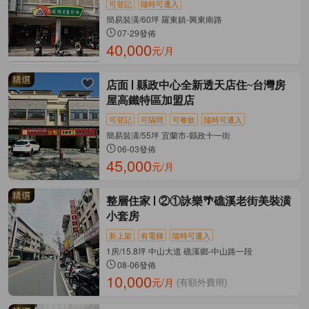
可登記
隨時可遷入
簡易裝潢/60坪 羅東鎮-興東南路
07-29發佈
40,000
元/月
店面
縣政中心全新透天店住~台灣房
屋高鐵特區加盟店
可登記
可隔間
可餐飲
隨時可遷入
簡易裝潢/55坪 宜蘭市-縣政十一街
06-03發佈
45,000
元/月
整層住家
②①詠樂🌴礁溪老街美裝潢
小套房
新上架
有電梯
隨時可遷入
1房/15.8坪 中山大道 礁溪鄉-中山路一段
08-06發佈
10,000
元/月
(有額外費用)