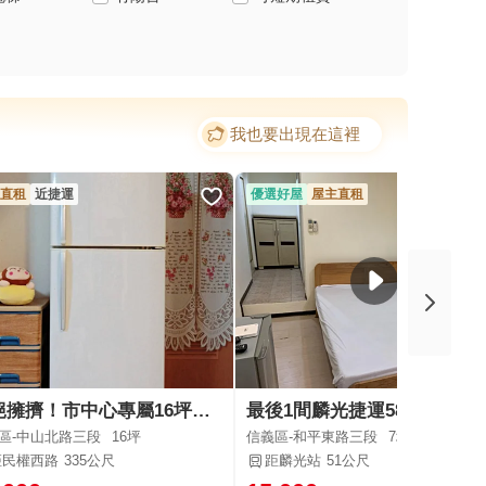
我也要出現在這裡
直租
近捷運
優選好屋
屋主直租
拒絕擁擠！市中心專屬16坪大套房🌿花博散步就到｜機能滿分
最後1間麟光捷運58秒近101
區-中山北路三段
16坪
信義區-和平東路三段
7坪
距民權西路
335公尺
距麟光站
51公尺