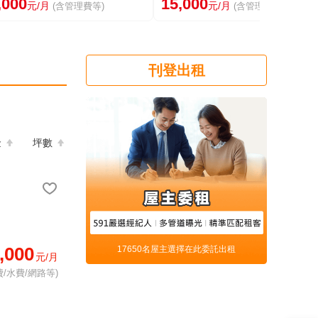
,000
15,000
元/月
元/月
(含管理費等)
(含管理費等)
刊登出租
金
坪數
,000
17650名屋主選擇在此委託出租
元/月
/水費/網路等)