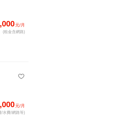
,000
元/月
(租金含網路)
,000
元/月
/水費/網路等)