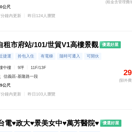
(租金含管理費/
00公尺
7分鐘內更新
昨日124人瀏覽
租市府站/101/世貿V1高樓景觀
優選好屋
近捷運
拎包入住
有電梯
隨時可遷入
可開伙
樓中樓
9坪
11F/13F
29
旅
信義區-基隆路一段
(額外費用
19公尺
7分鐘內更新
昨日103人瀏覽
♥︎台電♥政大♥景美女中♥萬芳醫院♥
優選好屋