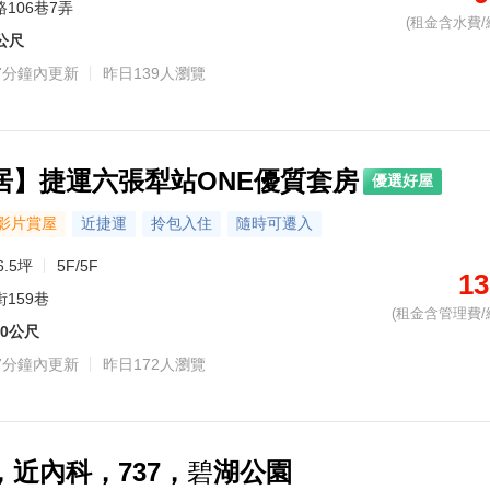
106巷7弄
(租金含水費/
1公尺
7分鐘內更新
昨日139人瀏覽
居】捷運六張犁站ONE優質套房
優選好屋
影片賞屋
近捷運
拎包入住
隨時可遷入
6.5坪
5F/5F
13
159巷
(租金含管理費/
00公尺
7分鐘內更新
昨日172人瀏覽
近內科，737，
碧
湖公園