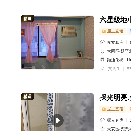
六星級地中
精選
屋主直租
獨立套房
大同區-延平
距迪化街
1
屋主黃先生
5
採光明亮
精選
屋主直租
獨立套房
大安區-樂業街