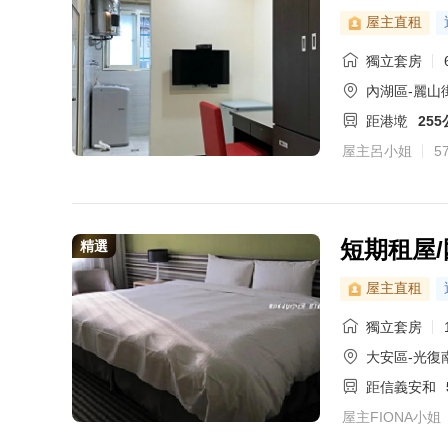
屋主直租
獨立套房
內湖區-麗山
距港墘
25
屋主呂小姐
5
短期租屋/
精選
屋主直租
獨立套房
大安區-光復
距信義安和
屋主FIONA小姐