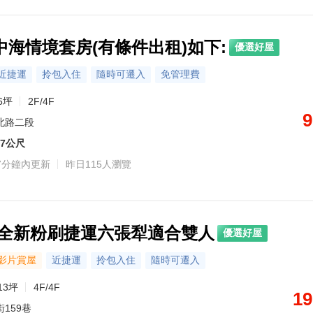
海情境套房(有條件出租)如下:
優選好屋
近捷運
拎包入住
隨時可遷入
免管理費
6坪
2F/4F
9
北路二段
07公尺
7分鐘內更新
昨日115人瀏覽
.全新粉刷捷運六張犁適合雙人
優選好屋
影片賞屋
近捷運
拎包入住
隨時可遷入
13坪
4F/4F
19
159巷