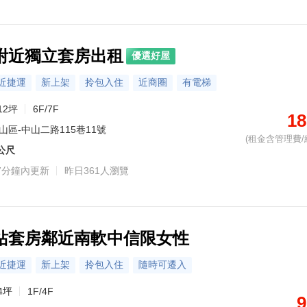
附近獨立套房出租
優選好屋
近捷運
新上架
拎包入住
近商圈
有電梯
12坪
6F/7F
18
山區-中山二路115巷11號
(租金含管理費/
4公尺
7分鐘內更新
昨日361人瀏覽
站套房鄰近南軟中信限女性
近捷運
新上架
拎包入住
隨時可遷入
4坪
1F/4F
9