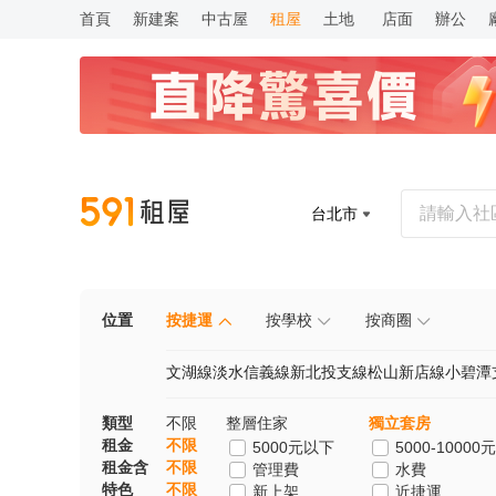
首頁
新建案
中古屋
租屋
土地
店面
辦公
台北市
位置
按捷運
按學校
按商圈
文湖線
淡水信義線
新北投支線
松山新店線
小碧潭
類型
不限
整層住家
獨立套房
租金
不限
5000元以下
5000-10000元
租金含
不限
管理費
水費
特色
不限
新上架
近捷運