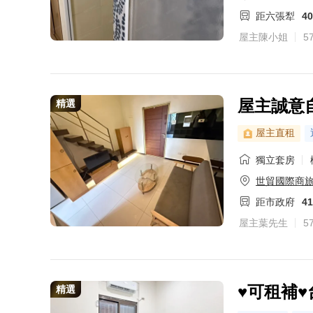
距六張犁
4
屋主陳小姐
5
屋主誠意自
精選
屋主直租
獨立套房
世貿國際商
距市政府
4
屋主葉先生
5
♥︎可租補
精選