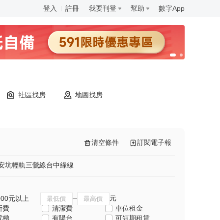
登入
註冊
我要刊登
幫助
數字App
社區找房
地圖找房
清空條件
訂閱電子報
安坑輕軌
三鶯線
台中綠線
元
000元以上
斯費
清潔費
車位租金
電梯
有陽台
可短期租賃