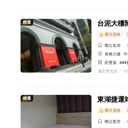
台泥大樓
精選
屋主直租
獨立套房
香檳大樓
中
距雙連
34
屋主李先生
5
東湖捷運
精選
屋主直租
獨立套房