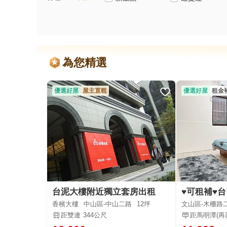
為您精選
優選好屋
屋主直租
優選好屋
租金
台泥大樓附近獨立套房出租
香檳大樓
中山區-中山二路
12坪
文山區-木柵路
距雙連
344公尺
距馬明潭(再