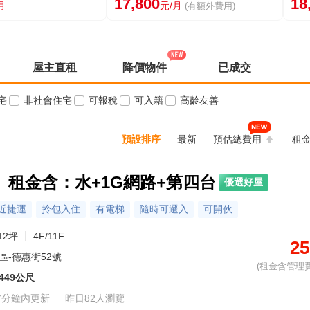
17,800
18
月
元/月
(有額外費用)
屋主直租
降價物件
已成交
宅
非社會住宅
可報稅
可入籍
高齡友善
預設排序
最新
預估總費用
租
。租金含：水+1G網路+第四台
優選好屋
近捷運
拎包入住
有電梯
隨時可遷入
可開伙
12坪
4F/11F
25
區-德惠街52號
(租金含管理費
449公尺
7分鐘內更新
昨日82人瀏覽