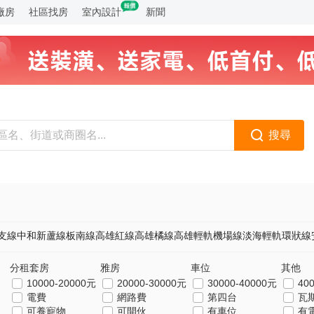
廠房
社區找房
室內設計
新聞
搜尋
支線
中和新蘆線
板南線
高雄紅線
高雄橘線
高雄輕軌
機場線
淡海輕軌
環狀線
分租套房
雅房
車位
其他
10000-20000元
20000-30000元
30000-40000元
40
電費
網路費
第四台
瓦
可養寵物
可開伙
有車位
有