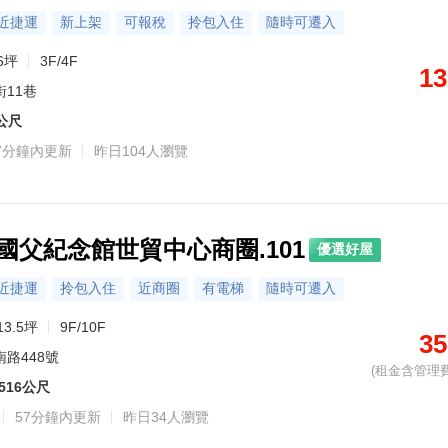
近捷運
新上架
可報稅
拎包入住
隨時可遷入
6坪
3F/4F
13
街11巷
5公尺
7分鐘內更新
昨日104人瀏覽
國父紀念館世貿中心商圈.101
優選好屋
近捷運
拎包入住
近商圈
有電梯
隨時可遷入
13.5坪
9F/10F
35
南路448號
(租金含管理費
516公尺
57分鐘內更新
昨日34人瀏覽