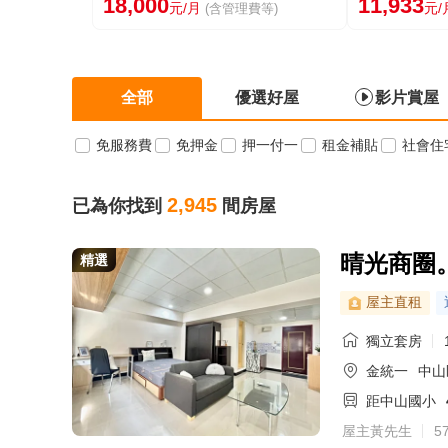
18,000
11,933
元/月
元/
(含管理費等)
全部
優選好屋
影片賞屋
免服務費
免押金
押一付一
租金補貼
社會住
2,945
已為你找到
間房屋
晴光商圈
精選
屋主直租
獨立套房
金統一
中山
距中山國小
屋主黃先生
5