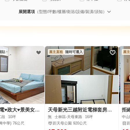
展開選項
（型態/坪數/樓層/衛浴/設備/裝潢/須知）
補貼
屋主直租
隨時可遷入
屋主
♥︎可租補♥︎台電♥政大♥景美女中♥萬芳醫院♥
天母新光三越附近電梯套房（客廳+廚房+房間）
二段
10坪
無
士林區-天母東路
16坪
中山
興中學)
76公尺
距天母公園
920公尺