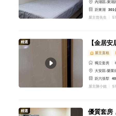
內湖區-東湖路
距東湖
30
屋主曾先生
5
【金居安
精選
屋主直租
獨立套房
大安區-樂業街
距六張犁
4
屋主陳小姐
5
優質套房，
精選