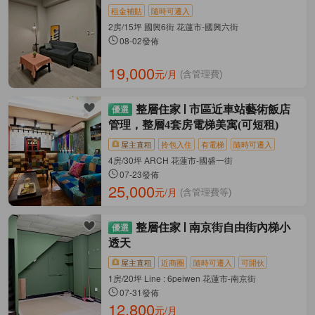
租金補貼
隨時可遷入
2房/15坪 國興6街 花蓮市-國興六街
08-02發佈
19,000
元/月
(含管理費)
整層住家
市區近車站藝術飯店
管理，整層4套房電梯美寓(可短租)
屋主直租
拎包入住
有電梯
隨時可遷入
4房/30坪 ARCH 花蓮市-國盛一街
07-23發佈
25,000
元/月
(含管理費等)
整層住家
南京街自由街內梯小
透天
屋主直租
近商圈
隨時可遷入
可開伙
1房/20坪 Line : 6peiwen 花蓮市-南京街
07-31發佈
12,800
元/月