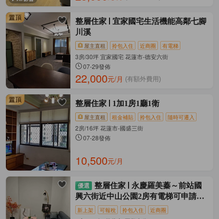
整層住家
宜家國宅生活機能高鄰七腳
川溪
屋主直租
拎包入住
近商圈
有電梯
3房/30坪 宜家國宅 花蓮市-德安六街
07-29發佈
22,000
元/月
(有額外費用)
整層住家
1加1房1廳1衛
屋主直租
租金補貼
拎包入住
隨時可遷入
2房/16坪 花蓮市-國盛三街
07-28發佈
10,500
元/月
整層住家
永慶羅美蓁～前站國
興六街近中山公園2房有電梯可申請租
補
新上架
可報稅
拎包入住
近商圈