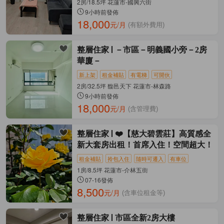
2房/18.5坪 花蓮市-國興六街
9小時前發佈
18,000
元/月
(有額外費用)
整層住家
－市區－明義國小旁－2房
華廈－
新上架
租金補貼
有電梯
可開伙
2房/32.5坪 馥邑天下 花蓮市-林森路
9小時前發佈
18,000
元/月
(含管理費)
整層住家
❤️【慈大碧雲莊】高質感全
新大套房出租！首席入住！空間超大！
租金補貼
拎包入住
隨時可遷入
有車位
1房/8.5坪 花蓮市-介林五街
07-16發佈
8,500
元/月
(含車位租金等)
整層住家
市區全新2房大樓