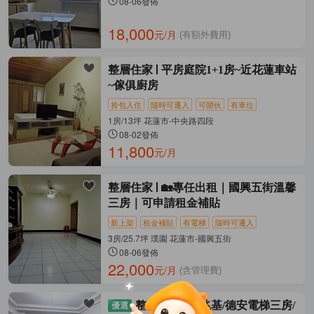
08-06發佈
18,000
元/月
(有額外費用)
整層住家
平房庭院1+1房~近花蓮車站
~傢俱廚房
拎包入住
隨時可遷入
可開伙
有車位
1房/13坪 花蓮市-中央路四段
08-02發佈
11,800
元/月
整層住家
🏡專任出租｜國興五街溫馨
三房｜可申請租金補貼
新上架
租金補貼
有電梯
隨時可遷入
3房/25.7坪 璞園 花蓮市-國興五街
08-06發佈
22,000
元/月
(含管理費)
整層住家
🍀兆基/德安電梯三房/