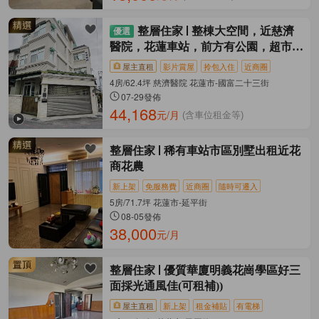
整層住家
整棟大空間，近慈濟
醫院，花蓮車站，前方有公園，超市，
超商都有
屋主直租
影片賞屋
拎包入住
近商圈
4房/62.4坪 慈濟醫院 花蓮市-國富二十三街
07-29發佈
44,168
元/月
(含車位租金等)
整層住家
稀有車站市區別墅出租近花
商花農
新上架
免服務費
近商圈
隨時可遷入
5房/71.7坪 花蓮市-延平街
08-05發佈
38,000
元/月
整層住家
優質華廈明義花崗學區好三
面採光通風佳(可租補))
屋主直租
新上架
租金補貼
有電梯