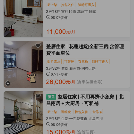
新上架
拎包入住
隨時可遷入
2房/18坪 富裕16街 花蓮市-國富
08-07發佈
11,000
元/月
整層住家
花蓮超綻|全新三房|含管理
費平面車位
影片賞屋
可報稅
有電梯
隨時可遷入
3房/32坪 超綻 花蓮市-國聯五路
07-17發佈
26,000
元/月
(含車位租金等)
整層住家
不用再擠小套房｜北
昌兩房＋大廚房・可租補
新上架
可報稅
拎包入住
有電梯
2房/18坪 生活一佰 花蓮市-北昌五街
08-06發佈
15,000
元/月
(含管理費)