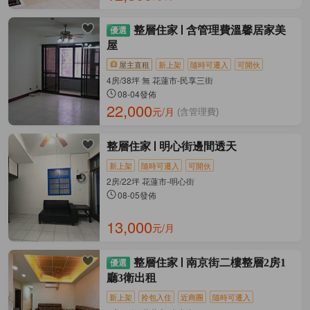
整層住家
含管理費溫馨居家美
屋
屋主直租
新上架
隨時可遷入
可開伙
4房/38坪 無 花蓮市-民享三街
08-04發佈
22,000
元/月
(含管理費)
整層住家
明心街邊間透天
新上架
隨時可遷入
可開伙
2房/22坪 花蓮市-明心街
08-05發佈
13,000
元/月
整層住家
南京街二樓整層2房1
廳3衛出租
新上架
拎包入住
近商圈
隨時可遷入