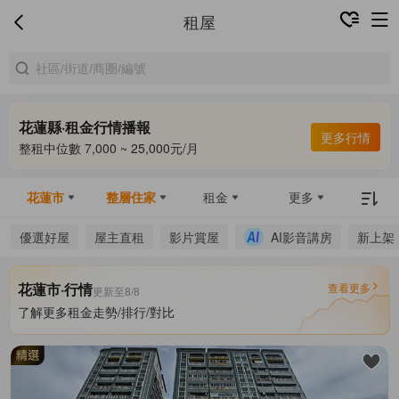
租屋
花蓮縣·租金行情播報
更多行情
整租中位數 7,000 ~ 25,000元/月
花蓮市
整層住家
租金
更多
優選好屋
屋主直租
影片賞屋
AI影音講房
新上架
花蓮市·行情
查看更多
更新至8/8
了解更多租金走勢/排行/對比