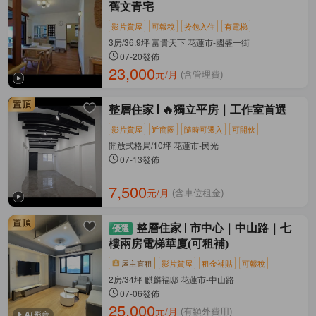
舊文青宅
影片賞屋
可報稅
拎包入住
有電梯
3房/36.9坪 富貴天下 花蓮市-國盛一街
07-20發佈
23,000
元/月
(含管理費)
整層住家
🔥獨立平房｜工作室首選
影片賞屋
近商圈
隨時可遷入
可開伙
開放式格局/10坪 花蓮市-民光
07-13發佈
7,500
元/月
(含車位租金)
整層住家
市中心｜中山路｜七
樓兩房電梯華廈(可租補)
屋主直租
影片賞屋
租金補貼
可報稅
2房/34坪 麒麟福邸 花蓮市-中山路
07-06發佈
25,000
元/月
(有額外費用)