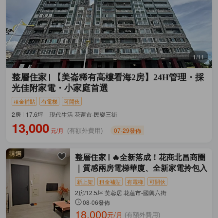
1/11
整層住家
【美崙稀有高樓看海2房】24H管理・採
光佳附家電・小家庭首選
租金補貼
有電梯
可開伙
2房
17.6坪
現代生活 花蓮市-民樂三街
13,000
元/月
07-29發佈
(有額外費用)
整層住家
🔥全新落成！花商北昌商圈
｜質感兩房電梯華廈、全新家電拎包入
新上架
租金補貼
有電梯
可開伙
2房/12.5坪 芙蓉居 花蓮市-國興六街
08-06發佈
18,000
元/月
(有額外費用)