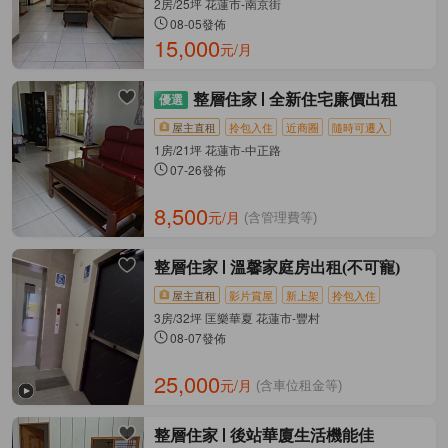
2房/25坪 花蓮市-南京街
08-05發佈
15,000
元/月
整層住家
全新住宅廉價出租
屋主直租
拎包入住
近商圈
隨時可遷入
1房/21坪 花蓮市-中正路
07-26發佈
8,500
元/月
(含管理費等)
整層住家
溫馨家庭房出租(不可寵)
屋主直租
影片賞屋
新上架
拎包入住
3房/32坪 匡樂華夏 花蓮市-豐村
08-07發佈
25,000
元/月
(含車位租金等)
整層住家
後站華廈生活機能佳