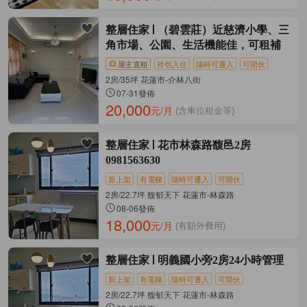
整層住家
（碧雲莊）近慈濟小學、三
角市場、公園、生活機能佳，可租補
屋主直租
拎包入住
隨時可遷入
可開伙
2房/35坪 花蓮市-介林八街
07-31發佈
20,000
元/月
(含車位租金等)
整層住家
花市林森路馥邑2房
0981563630
新上架
有電梯
隨時可遷入
可開伙
2房/22.7坪 馥郁天下 花蓮市-林森路
08-06發佈
18,000
元/月
(有額外費用)
整層住家
明義國小旁2房24小時管理
新上架
有電梯
隨時可遷入
可開伙
2房/22.7坪 馥郁天下 花蓮市-林森路