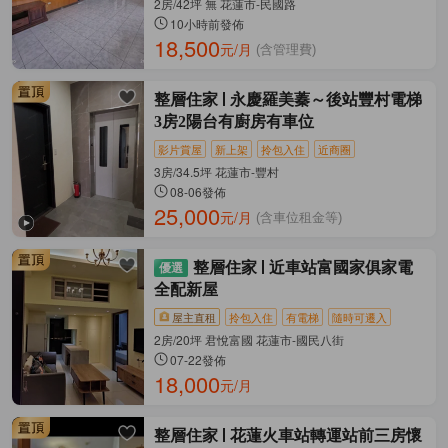
2房/42坪 無 花蓮市-民國路
10小時前發佈
18,500
元/月
(含管理費)
整層住家
永慶羅美蓁～後站豐村電梯
3房2陽台有廚房有車位
影片賞屋
新上架
拎包入住
近商圈
3房/34.5坪 花蓮市-豐村
08-06發佈
25,000
元/月
(含車位租金等)
整層住家
近車站富國家俱家電
全配新屋
屋主直租
拎包入住
有電梯
隨時可遷入
2房/20坪 君悅富國 花蓮市-國民八街
07-22發佈
18,000
元/月
整層住家
花蓮火車站轉運站前三房懷