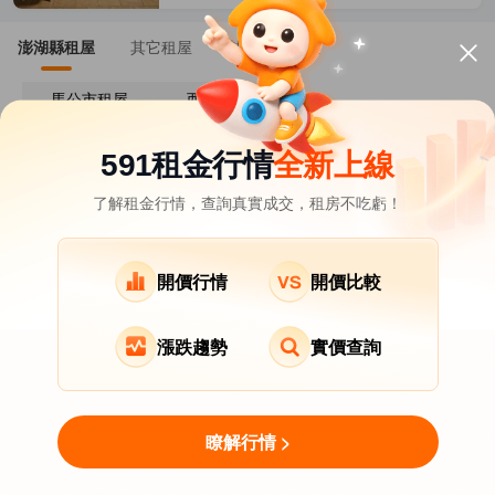
澎湖縣租屋
其它租屋
熱門在租社區
馬公市租屋
西嶼鄉租屋
591租金行情
全新上線
了解租金行情，查詢真實成交，租房不吃虧！
關於我們
意見反饋
APP下載
開價行情
開價比較
Copyright © 2007-2026 by Addcn Technology Co.,Ltd.
All Rights reserved.
漲跌趨勢
實價查詢
瞭解行情 >
用LINE MINI App找房
立即打開
免下載即開即用，更高效！