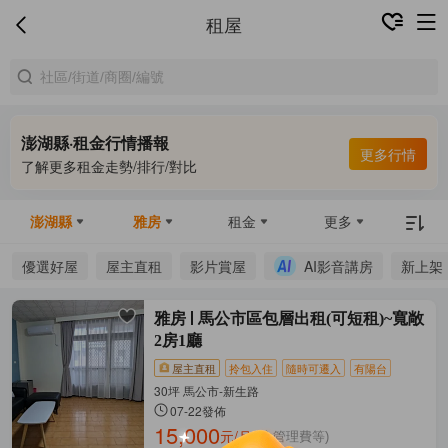
租屋
澎湖縣·租金行情播報
更多行情
了解更多租金走勢/排行/對比
澎湖縣
雅房
租金
更多
優選好屋
屋主直租
影片賞屋
AI影音講房
新上架
雅房
馬公市區包層出租(可短租)~寬敞
2房1廳
屋主直租
拎包入住
隨時可遷入
有陽台
30坪 馬公市-新生路
07-22發佈
15,000
元/月
(含管理費等)