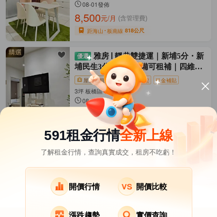
08-01發佈
8,500
元/月
(含管理費)
距海山
板南線
818公尺
雅房
靜巷雙捷運｜新埔5分・新
埔民生3分｜全新配備可租補｜四維雅
築
屋主直租
近捷運
新上架
租金補貼
3坪 板橋區-四維路
08-01發佈
9,920
元/月
(含網路等)
距新埔民生
環狀線
147公尺
591租金行情
全新上線
了解租金行情，查詢真實成交，租房不吃虧！
新北市租屋
其它租屋
熱門在租社區
土城區租屋
樹林區租屋
蘆洲區租屋
開價行情
開價比較
五股區租屋
三峽區租屋
鶯歌區租屋
漲跌趨勢
實價查詢
泰山區租屋
八里區租屋
三芝區租屋