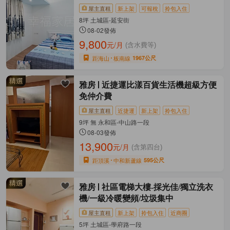
屋主直租
新上架
可報稅
拎包入住
8坪 土城區-延安街
08-02發佈
9,800
元/月
(含水費等)
距海山
板南線
1967公尺
雅房
近捷運比漾百貨生活機超級方便
免仲介費
屋主直租
近捷運
新上架
拎包入住
9坪 無 永和區-中山路一段
08-03發佈
13,900
元/月
(含第四台)
距頂溪
中和新蘆線
595公尺
雅房
社區電梯大樓-採光佳/獨立洗衣
機/一級冷暖變頻/垃圾集中
屋主直租
新上架
拎包入住
近商圈
5坪 土城區-學府路一段