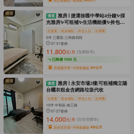
雅房
捷運徐匯中學站4分鐘✨採
光雅房✨可租補✨生活機能優✨拎包入
住
近捷運
租金補貼
拎包入住
近商圈
5坪 三重區-三和路四段
07-31發佈
11,800
元/月
(含網路等)
已降價 1000 元
距徐匯中學
中和新蘆線
341公尺
雅房
永安市場2樓|可租補獨立陽
台曬衣租金含網路垃圾代收
近捷運
租金補貼
拎包入住
近商圈
10坪 中和區-南工路
07-27發佈
14,000
元/月
(含管理費等)
距永安市場
中和新蘆線
432公尺