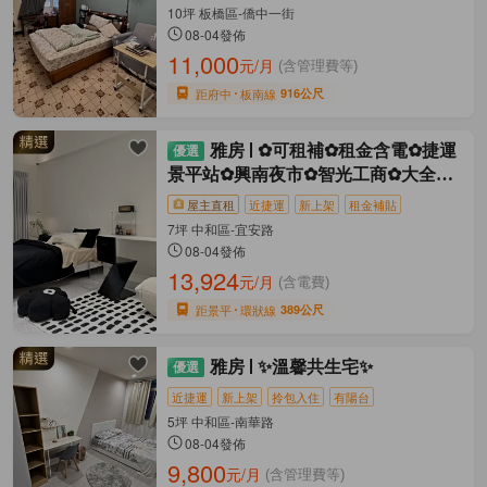
10坪 板橋區-僑中一街
08-04發佈
11,000
元/月
(含管理費等)
距府中
板南線
916公尺
雅房
✿可租補✿租金含電✿捷運
景平站✿興南夜市✿智光工商✿大全聯
✿
屋主直租
近捷運
新上架
租金補貼
7坪 中和區-宜安路
08-04發佈
13,924
元/月
(含電費)
距景平
環狀線
389公尺
雅房
✨溫馨共生宅✨
近捷運
新上架
拎包入住
有陽台
5坪 中和區-南華路
08-04發佈
9,800
元/月
(含管理費等)