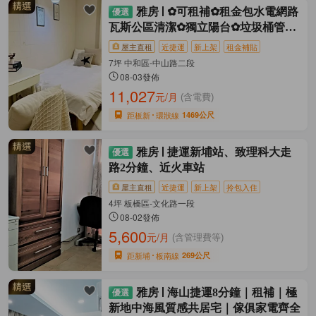
雅房
✿可租補✿租金包水電網路
瓦斯公區清潔✿獨立陽台✿垃圾桶管理
✿
屋主直租
近捷運
新上架
租金補貼
7坪 中和區-中山路二段
08-03發佈
11,027
元/月
(含電費)
距板新
環狀線
1469公尺
雅房
捷運新埔站、致理科大走
路2分鐘、近火車站
屋主直租
近捷運
新上架
拎包入住
4坪 板橋區-文化路一段
08-02發佈
5,600
元/月
(含管理費等)
距新埔
板南線
269公尺
雅房
海山捷運8分鐘｜租補｜極
新地中海風質感共居宅｜傢俱家電齊全