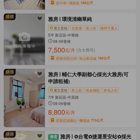
距中和
環狀線
169公尺
雅房
環境清幽單純
屋主直租
近捷運
新上架
隨時可遷入
5坪 新店區-中華路
08-06發佈
7,500
元/月
(含水費等)
距新店區公所
松山新店線
192公尺
雅房
輔仁大學副都心採光大雅房(可
申請租補)
屋主直租
新上架
租金補貼
拎包入住
7坪 新莊區-中原路
08-06發佈
8,800
元/月
距新莊副都心
機場線
713公尺
雅房
✿台電✿捷運景安站✿採光