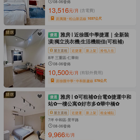
08-06發佈
13,516
元/月
(含電費)
距萬隆
松山新店線
1037公尺
雅房
近徐匯中學捷運｜全新裝
潢|獨立洗衣機|生活機能佳(可租補)
屋主直租
近捷運
新上架
拎包入住
8坪 三重區-仁華街
08-06發佈
10,500
元/月
(有額外費用)
距徐匯中學
中和新蘆線
578公尺
雅房
✿可租補✿台電✿捷運中和
站✿一樓公寓✿好市多✿華中橋✿
屋主直租
近捷運
新上架
租金補貼
7坪 中和區-景平路
08-06發佈
9,966
元/月