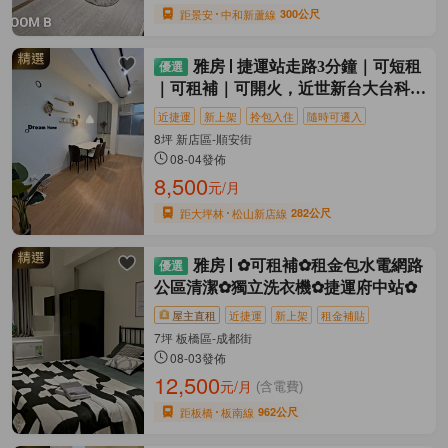
距景安
中和新蘆線
300公尺
雅房
捷運站走路3分鐘｜可短租
｜可租補｜可開火，近世新台大台科師
大
近捷運
新上架
拎包入住
隨時可遷入
8坪 新店區-順安街
08-04發佈
8,500
元/月
距大坪林
松山新店線
282公尺
雅房
✿可租補✿租金包水電網路
公區清潔✿獨立洗衣機✿捷運府中站✿
屋主直租
近捷運
新上架
租金補貼
7坪 板橋區-成都街
08-03發佈
12,500
元/月
(含電費)
距板橋
板南線
962公尺