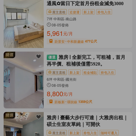
通風✿當日下定首月份租金減免3000
屋主直租
近捷運
新上架
拎包入住
7坪 中和區-南山路
08-05發佈
5,961
元/月
距景安
中和新蘆線
477公尺
雅房
全新完工，可租補，首月
再半價、租補後僅需5920。
屋主直租
新上架
租金補貼
拎包入住
6坪 中和區-國光街
08-05發佈
8,800
元/月
距板新
環狀線
1359公尺
雅房
臺藝大步行可達｜大雅房出租｜
碩士生室友單純｜可開伙
屋主直租
新上架
拎包入住
隨時可遷入