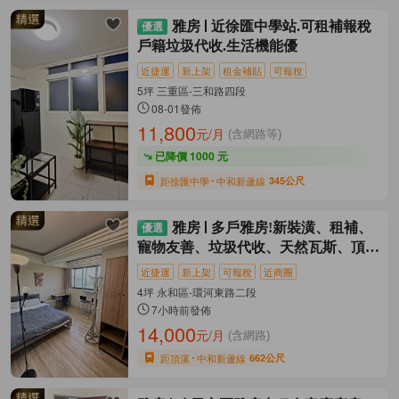
雅房
近徐匯中學站.可租補報稅
戶籍垃圾代收.生活機能優
近捷運
新上架
租金補貼
可報稅
5坪 三重區-三和路四段
08-01發佈
11,800
元/月
(含網路等)
已降價 1000 元
距徐匯中學
中和新蘆線
345公尺
雅房
多戶雅房!新裝潢、租補、
寵物友善、垃圾代收、天然瓦斯、頂溪
站
近捷運
新上架
可報稅
近商圈
4坪 永和區-環河東路二段
7小時前發佈
14,000
元/月
(含網路)
距頂溪
中和新蘆線
662公尺