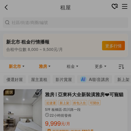
租屋
新北市·租金行情播報
合租中位數 8,000 ~ 9,500元/月
更多行情
整租中位數 12,499 ~ 32,000元/月
合租中位數 8,000 ~ 9,500元/月
新北市
雅房
租金
更多
優選好屋
屋主直租
影片賞屋
AI影音講房
新上架
雅房
亞東科大全新裝潢雅房❤️可寵貓
近捷運
新上架
拎包入住
可開伙
5坪 板橋區-四川路一段
22小時前發佈
9,999
元/月
距亞東醫院
板南線
582公尺