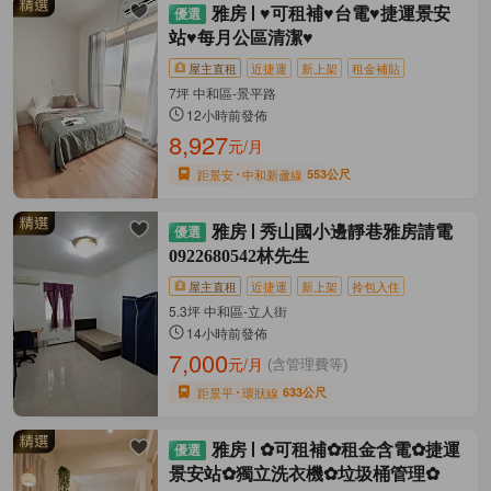
雅房
♥︎可租補♥︎台電♥︎捷運景安
站♥︎每月公區清潔♥︎
屋主直租
近捷運
新上架
租金補貼
7坪 中和區-景平路
12小時前發佈
8,927
元/月
距景安
中和新蘆線
553公尺
雅房
秀山國小邊靜巷雅房請電
0922680542林先生
屋主直租
近捷運
新上架
拎包入住
5.3坪 中和區-立人街
14小時前發佈
7,000
元/月
(含管理費等)
距景平
環狀線
633公尺
雅房
✿可租補✿租金含電✿捷運
景安站✿獨立洗衣機✿垃圾桶管理✿