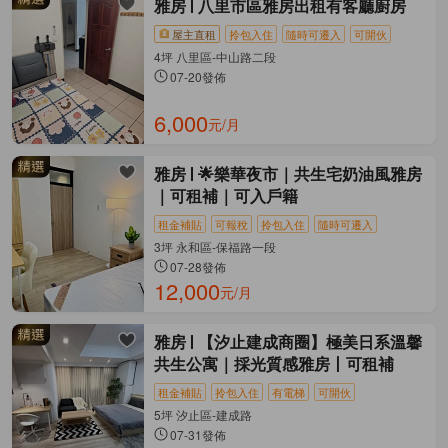
雅房
八里市區雅房出租有客廳廚房
屋主直租
拎包入住
隨時可遷入
可開伙
4坪 八里區-中山路二段
07-20發佈
6,000
元/月
雅房
🌟樂華夜市｜共生宅奶油風雅房
｜可租補｜可入戶籍
租金補貼
可報稅
拎包入住
隨時可遷入
3坪 永和區-保福路一段
07-28發佈
12,000
元/月
雅房
【汐止建成商圈】極美日系溫馨
共生公寓｜採光質感雅房丨可租補
租金補貼
拎包入住
有電梯
可開伙
5坪 汐止區-建成路
07-31發佈