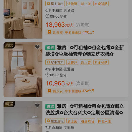
屋主直租
近捷運
新上架
租金補貼
6坪 中和區-圓通路
08-06發佈
13,963
元/月
(含電費)
距景安
中和新蘆線
573公尺
雅房
✿可租補✿租金包電✿全新
裝潢✿垃圾桶管理✿獨立洗衣機✿
屋主直租
近捷運
新上架
租金補貼
4坪 中和區-圓通路
08-06發佈
10,963
元/月
(含電費)
距景安
中和新蘆線
573公尺
雅房
✿可租補✿租金包電✿獨立
洗脫烘✿台大台科大✿定期公區清潔✿
屋主直租
新上架
租金補貼
拎包入住
7坪 永和區-民樂街