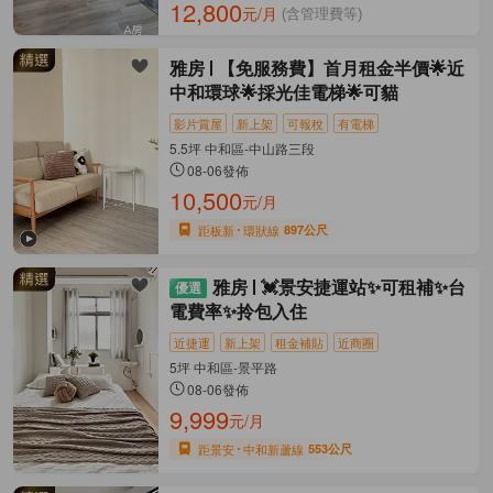
12,800
元/月
(含管理費等)
雅房
【免服務費】首月租金半價🌟近
中和環球🌟採光佳電梯🌟可貓
影片賞屋
新上架
可報稅
有電梯
5.5坪 中和區-中山路三段
08-06發佈
10,500
元/月
距板新
環狀線
897公尺
雅房
💓景安捷運站✨可租補✨台
電費率✨拎包入住
近捷運
新上架
租金補貼
近商圈
5坪 中和區-景平路
08-06發佈
9,999
元/月
距景安
中和新蘆線
553公尺