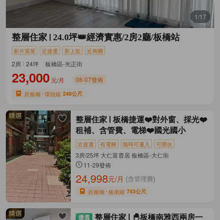
1/17
整層住家
24.0坪👑經濟實惠/2房2廳/板橋站
影片賞屋
近捷運
新上架
近商圈
2房
24坪
板橋區-光正街
23,000
08-07發佈
元/月
距板橋
環狀線
248公尺
整層住家
板橋捷運❤️對外窗、採光❤️
租補、含管費、電梯❤️國光國小
近捷運
有電梯
隨時可遷入
可開伙
3房/25坪 大仁富貴居 板橋區-大仁街
11-29發佈
24,998
元/月
(含管理費)
距板橋
板南線
743公尺
整層住家
🐣板橋南雅西兩房一