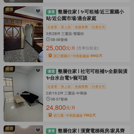
整層住家
✨可租補/近三重國小
站/近公園市場/適合家庭
近捷運
新上架
免服務費
社會住宅
3房/28坪 三重區-雙園街
08-06發佈
25,000
元/月
(含車位租金)
距三重國小
中和新蘆線
444公尺
整層住家
社宅可租補✨全新裝潢
✨台水台電✨寵可談
近捷運
新上架
免服務費
社會住宅
2房/19.2坪 三重區-中華路
08-07發佈
24,800
元/月
距三重
中和新蘆線
745公尺
整層住家
漢寶電梯兩房/家具齊