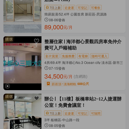
7日上新
近捷運
可登記
可餐飲
簡易裝潢/52.4坪 公園首席 新莊區-思源路
08-06發佈
89,000
元/月
整層住家
海洋都心景觀四房車免仲介
費可入戶籍補助
影片賞屋
免服務費
有電梯
隨時可遷入
4房/69.4坪 海洋都心No.3 Ocean city 淡水區-新市三
07-15發佈
34,500
元/月
(含網路)
距崁頂
淡海輕軌
688公尺
辦公
【11樓】板橋車站2~12人捷運辦
公室！免費會議室！
7日上新
近捷運
可登記
可隔間
3坪 板橋區-中山路一段
08-05發佈