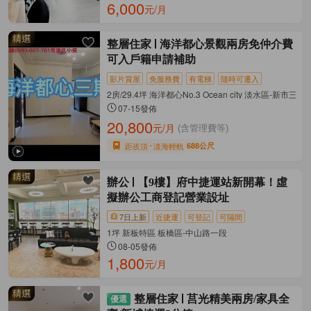
6,000
元/月
整層住家
海洋都心景觀兩房免仲介費
可入戶籍申請補助
影片賞屋
免服務費
有電梯
隨時可遷入
2房/29.4坪 海洋都心No.3 Ocean city 淡水區-新市三
07-15發佈
20,800
元/月
(含管理費等)
距崁頂
淡海輕軌
688公尺
辦公
【9樓】府中捷運站新開幕！虛
擬辦公工商登記營業設址
7日上新
近捷運
可登記
可隔間
1坪 新板特區 板橋區-中山路一段
08-05發佈
1,800
元/月
整層住家
莒光精美兩房/家具全