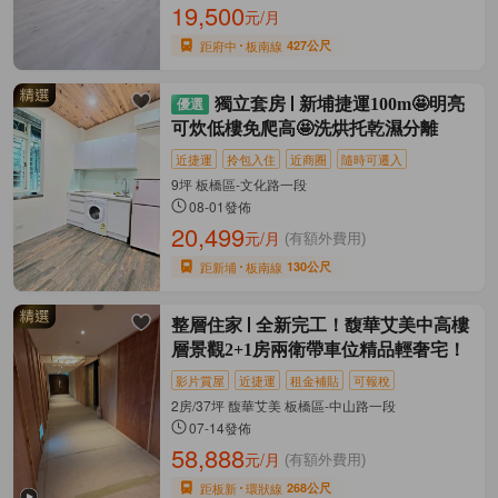
19,500
元/月
距府中
板南線
427公尺
獨立套房
新埔捷運100m🤩明亮
可炊低樓免爬高🤩洗烘托乾濕分離
近捷運
拎包入住
近商圈
隨時可遷入
9坪 板橋區-文化路一段
08-01發佈
20,499
元/月
(有額外費用)
距新埔
板南線
130公尺
整層住家
全新完工！馥華艾美中高樓
層景觀2+1房兩衛帶車位精品輕奢宅！
影片賞屋
近捷運
租金補貼
可報稅
2房/37坪 馥華艾美 板橋區-中山路一段
07-14發佈
58,888
元/月
(有額外費用)
距板新
環狀線
268公尺