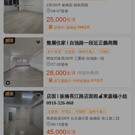
2房/26坪 板橋區-館前西路
08-07發佈
25,000
元/月
距府中
板南線
534公尺
整層住家
自強路一段近正義商圈
影片賞屋
近捷運
隨時可遷入
可開伙
開放式格局/30坪 三重區-自強路一段
07-30發佈
28,000
元/月
(有額外費用)
距三重國小
中和新蘆線
517公尺
店面
板橋長江路店面租🍎東森楊小姐
0910-326-068
近捷運
可登記
可隔間
隨時可遷入
簡易裝潢/26坪 台北滿天星 板橋區-長江路二段
06-13發佈
45,000
元/月