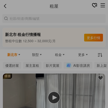
租屋
新北市·租金行情播報
合租中位數 8,000 ~ 9,500元/月
更多行情
整租中位數 12,500 ~ 32,000元/月
合租中位數 8,000 ~ 9,500元/月
新北市
類型
租金
更多
優選好屋
屋主直租
影片賞屋
AI影音講房
新上架