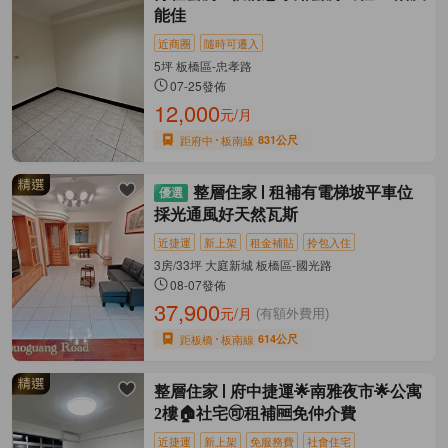
能佳
近商圈
隨時可遷入
5坪 板橋區-忠孝路
07-25發佈
12,000
元/月
距府中
板南線
831公尺
整層住家
租補有電梯坡平車位
採光通風好天然瓦斯
近捷運
新上架
租金補貼
拎包入住
3房/33坪 大庭新城 板橋區-國光路
08-07發佈
37,900
元/月
(有額外費用)
距板橋
板南線
614公尺
整層住家
府中捷運🌟南雅夜市🌟公寓
2樓🏠社宅🉑租補🆓免仲介費
近捷運
新上架
免服務費
社會住宅