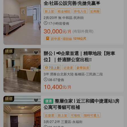
全/社區公設完善/先搶先贏🌟
新上架
租金補貼
拎包入住
近商圈
2房/20坪 無 中和區-民利街
17小時前發佈
30,000
元/月
(有額外費用)
距中原
環狀線
1218公尺
辦公
📢企業首選｜精華地段【附車
位】｜舒適辦公室出租‼️
7日上新
近捷運
豪華裝潢
3坪 潤泰台北新大陸 板橋區-三民路二段
08-07發佈
10,400
元/月
整層住家
近三和國中捷運站3房
公寓可養貓可租補
近捷運
新上架
可報稅
隨時可遷入
3房/27.2坪 三重區-永福街