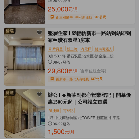
08-06發佈
25,000
元/月
距三和國中
中和新蘆線
316公尺
整層住家
💯輕軌新市一路站到站即到
家👑鑽石双星3房車
影片賞屋
新上架
有電梯
隨時可遷入
3房/53.1坪 鑽石双星 淡水區-淡金路二段
08-07發佈
29,800
元/月
(含車位租金等)
距新市一路
淡海輕軌
137公尺
辦公
🔥新莊副都心營業登記｜開幕優
惠1500元起｜公司設立首選
近捷運
可登記
1坪 中央商務特區-松TOWER 新莊區-中平路
06-22發佈
1,500
元/月