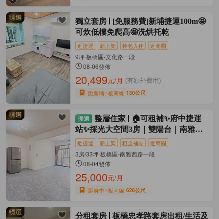
獨立套房
[免服務費]新埔捷運100m🤩
可炊低樓免爬高🤩洗烘托乾
近捷運
新上架
拎包入住
近商圈
9坪 板橋區-文化路一段
08-06發佈
20,499
元/月
(有額外費用)
距新埔
板南線
130公尺
整層住家
🏠可租補✨府中捷運
站✨採光大空間3房｜雙陽台｜南雅夜
市
近捷運
新上架
租金補貼
近商圈
3房/33坪 板橋區-南雅西路一段
08-04發佈
25,000
元/月
距府中
板南線
626公尺
分租套房
板橋忠孝路套房出租/生活及