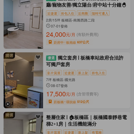
廳/寵物友善/獨立陽台/府中站十分鐘🐣
近捷運
拎包入住
近商圈
隨時可遷入
2房/15坪 板橋區-南雅西路二段
07-01發佈
24,000
元/月
(有額外費用)
距府中
板南線
637公尺
獨立套房
板橋車站政府合法許
可獨戶套房
影片賞屋
近捷運
新上架
拎包入住
7坪 板橋區-國光路
08-07發佈
17,500
元/月
(含管理費等)
距板橋
環狀線
512公尺
整層住家
🏠板橋區｜板橋國泰靜巷電
梯2+1房｜生活機能滿分
影片賞屋
近捷運
新上架
有電梯