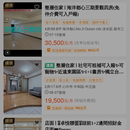
整層住家
海洋都心三期景觀四房(免
仲介費可入戶籍)
影片賞屋
免服務費
有電梯
隨時可遷入
4房/68.8坪 海洋都心No.3 Ocean city 淡水區-新市三
07-15發佈
30,500
元/月
(含車位租金等)
距淡海新市鎮
淡海輕軌
383公尺
整層住家
社宅可租補可入籍✨可
寵物✨近遠東園區✨1+1書房✨獨立台水
電
近捷運
新上架
免服務費
社會住宅
2房/17.6坪 心中市 中和區-中正路
08-07發佈
19,500
元/月
(有額外費用)
距橋和
環狀線
786公尺
店面
🎖卓悅聯盟🎖頭前1+2邊間招財金
店面👑Penny