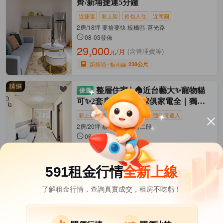
齊/新埔捷運5分鐘
近捷運
新上架
拎包入住
近商圈
2房/18坪 要搶要快 板橋區-莒光路
08-03發佈
29,000
元/月
(含管理費等)
距新埔
板南線
238公尺
整層住家
🏠近台藝大✨寵物貓
可✨2套房可開伙✨傢俱家電全｜獨立
陽台
新上架
拎包入住
近商圈
隨時可遷入
2房/20坪 板橋區-大觀路二段
08-07發佈
20,000
元/月
(含水費等)
距亞東醫院
板南線
1035公尺
591租金行情
全新上線
了解租金行情，查詢真實成交，租房不吃虧！
新北市租屋
其它租屋
熱門在租社區
土城區租屋
樹林區租屋
蘆洲區租屋