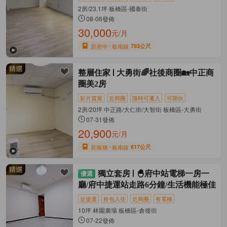
2房/23.1坪 板橋區-國泰街
08-06發佈
30,000
元/月
距府中
板南線
783公尺
整層住家
大勇街🌈社後商圈🏡中正商
圈美2房
影片賞屋
近商圈
隨時可遷入
可開伙
2房/20坪 中正路/大仁街/大智街 板橋區-大勇街
07-31發佈
20,900
元/月
距板橋
板南線
817公尺
獨立套房
🐣府中站電梯一房一
廳/府中捷運站走路6分鐘/生活機能極佳
近捷運
拎包入住
近商圈
有電梯
10坪 林園廣場 板橋區-倉後街
07-22發佈