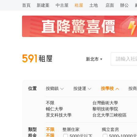
首頁
新建案
中古屋
租屋
土地
店面
辦公
新北市
位置
按鄉鎮
按捷運
按學校
按商
不限
台灣藝術大學
輔仁大學
黎明技術學院
景文科技大學
台北大學三峽校區
類型
不限
整層住家
獨立套房
租金
不限
5000元以下
5000-10000元