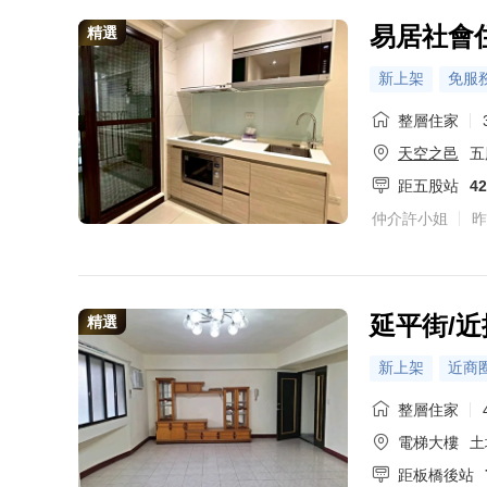
易居社會
精選
新上架
免服
整層住家
天空之邑
五
距五股站
4
仲介許小姐
昨
延平街/近
精選
新上架
近商
整層住家
電梯大樓
土
距板橋後站