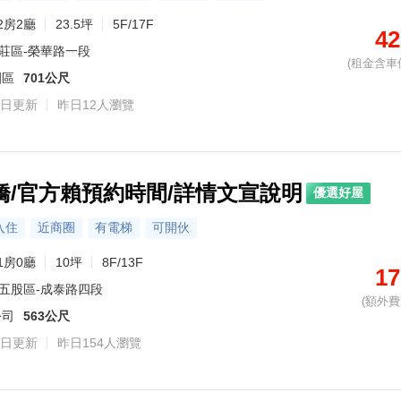
2房2廳
23.5坪
5F/17F
42
莊區-榮華路一段
(租金含車
園區
701公尺
日更新
昨日12人瀏覽
橋/官方賴預約時間/詳情文宣說明
優選好屋
入住
近商圈
有電梯
可開伙
1房0廳
10坪
8F/13F
17
五股區-成泰路四段
(額外費用
公司
563公尺
日更新
昨日154人瀏覽