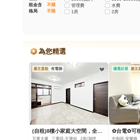
租金含
不限
管理費
水費
格局
不限
1房
2房
為您精選
屋主直租
有電梯
優選好屋
屋主
(自租)8樓小家庭大空間，全新裝潢，
五華大廈
三重區-五華街
2房/
38坪
中和區-安樂路