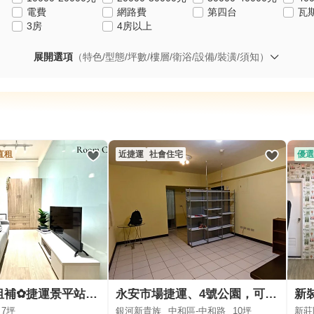
電費
網路費
第四台
瓦
3房
4房以上
展開選項
（特色/型態/坪數/樓層/衛浴/設備/裝潢/須知）
直租
近捷運
社會住宅
優選
✿台電✿可租補✿捷運景平站✿獨立洗衣機✿智光工商✿
永安市場捷運、4號公園，可炊，住、辦(個人工作室)皆宜
7坪
銀河新貴族
中和區-中和路
10坪
新莊