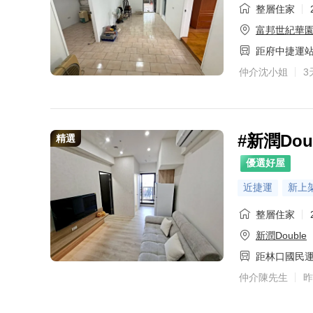
整層住家
富邦世紀華
距府中捷運
仲介沈小姐
3
#新潤Do
精選
優選好屋
近捷運
新上
整層住家
新潤Double
距林口國民
仲介陳先生
昨