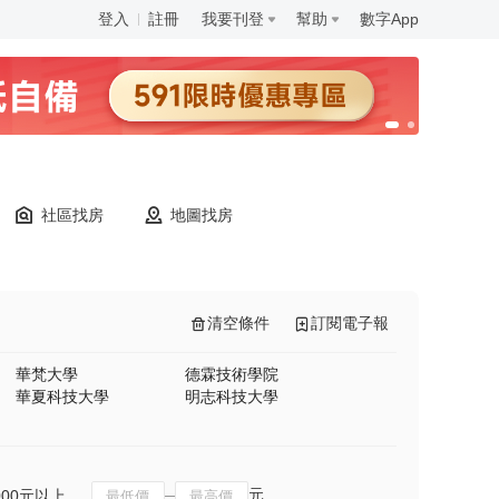
登入
註冊
我要刊登
幫助
數字App
社區找房
地圖找房
清空條件
訂閱電子報
華梵大學
德霖技術學院
華夏科技大學
明志科技大學
元
000元以上