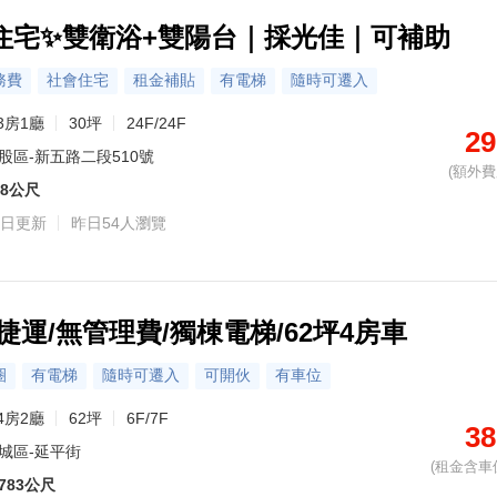
住宅✨雙衛浴+雙陽台｜採光佳｜可補助
務費
社會住宅
租金補貼
有電梯
隨時可遷入
3房1廳
30坪
24F/24F
29
股區-新五路二段510號
(額外費用
28公尺
日更新
昨日54人瀏覽
捷運/無管理費/獨棟電梯/62坪4房車
圈
有電梯
隨時可遷入
可開伙
有車位
4房2廳
62坪
6F/7F
38
城區-延平街
(租金含車
783公尺