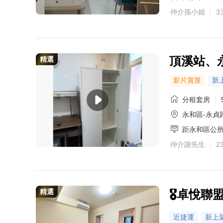
仲介孫小姐
3
金牌專家·彭明財
金牌專家·施惠娟
金牌專家·劉雨柔
金牌專家·張禹安
金牌專家·謝昌儒
金牌專家·劉家名
金牌專家·王怡玲
金牌專家·林億霖
主營區域：汐止區
主營區域：三重區、
主營區域：蘆洲區、
主營區域：三峽區、
主營區域：龜山區、
主營區域：三重區
主營區域：三重區、
熟悉社區：紐澤西A
頂溪站、
精選
0972-528-58
0972-528-58
0972-528-58
0972-528-58
0972-528-58
0972-528-58
0972-528-5
0972-528-5
影片賞屋
新
分租套房
永和區-永貞
距永和區公所
仲介謝先生
2
精選
🎖️卓悅聯
近捷運
新上