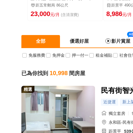
距五常郵局
86公尺
距景平
490
23,000
8,986
元/月
元/月
(含清潔費)
全部
優選好屋
影片賞屋
免服務費
免押金
押一付一
租金補貼
社會住
10,998
已為你找到
間房屋
民有街智
精選
近捷運
新上
獨立套房
永和區-民有
距景平
53