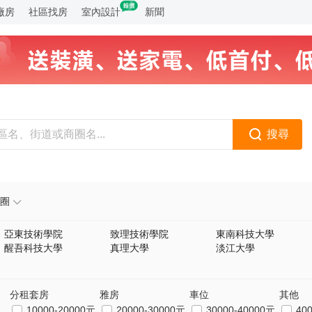
廠房
社區找房
室內設計
新聞
搜尋
圈
亞東技術學院
致理技術學院
東南科技大學
醒吾科技大學
真理大學
淡江大學
分租套房
雅房
車位
其他
10000-20000元
20000-30000元
30000-40000元
40