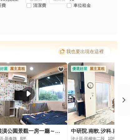
斯費
清潔費
車位租金
我也要出現在這裡
好屋
屋主直租
優選好屋
屋主直租
新裝潢公園景觀一房一廳～副都心中平燦坤
中研院.南軟.汐科.南港展覽館站.女性
區-新泰路
8坪
汐止區-民權街二段
10坪