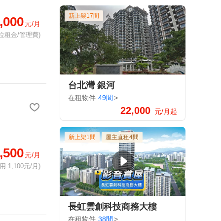
新上架17間
,000
元/月
位租金/管理費)
台北灣 銀河
在租物件
49間
>
22,000
元/月起
新上架1間
屋主直租4間
,500
元/月
 1,100元/月)
長虹雲創科技商務大樓
在租物件
38間
>