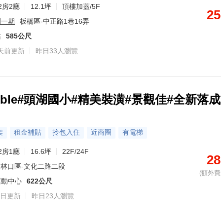
2房2廳
12.1坪
頂樓加蓋/5F
25
園一期
板橋區-中正路1巷16弄
站
585公尺
天前更新
昨日33人瀏覽
uble#頭湖國小#精美裝潢#景觀佳#全新落成
架
租金補貼
拎包入住
近商圈
有電梯
2房1廳
16.6坪
22F/24F
28
林口區-文化二路二段
(額外費用
運動中心
622公尺
日更新
昨日23人瀏覽