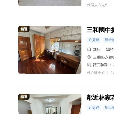
代理人方先生
三和國中
精選
近捷運
租金
其他
3房
三重區-永福
距三和國中
仲介莊小姐
4
鄰近林家
精選
近捷運
新上