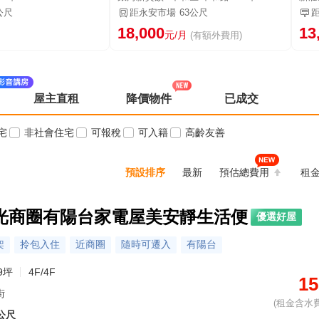
公尺
距永安市場
63公尺
18,000
13
元/月
(有額外費用)
屋主直租
降價物件
已成交
宅
非社會住宅
可報稅
可入籍
高齡友善
預設排序
最新
預估總費用
租
光商圈有陽台家電屋美安靜生活便
優選好屋
架
拎包入住
近商圈
隨時可遷入
有陽台
9坪
4F/4F
15
街
(租金含水費
9公尺