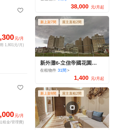
38,000
元/月起
新上架7間
屋主直租2間
,300
元/月
 1,801元/月)
新外灘6-立信帝國花園廣場
在租物件
31間
>
1,400
元/月起
新上架8間
屋主直租2間
,000
元/月
位租金/管理費)