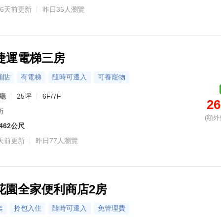
6天前更新
昨日35人瀏覽
捷運電梯三房
補貼
有電梯
隨時可遷入
可養寵物
0廳
25坪
6F/7F
26
街
(額外
462公尺
天前更新
昨日77人瀏覽
花園全家便利商店2房
架
拎包入住
隨時可遷入
免管理費