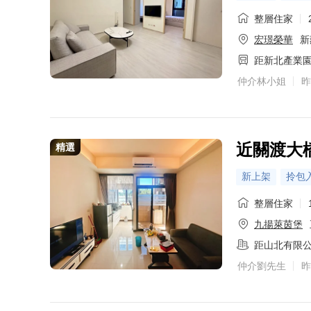
整層住家
宏璟榮華
新
距新北產業
仲介林小姐
昨
近關渡大
精選
新上架
拎包
整層住家
九揚萊茵堡
距山北有限
仲介劉先生
昨