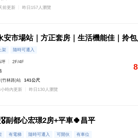
天前更新
昨日157人瀏覽
金牌專家·周
北投區
三重區
樹林區
林口區
蘆洲區
主營區域：土城區、三芝區、北投區
主營區域：新莊
區、夆典里享國
熟悉社區：華固新綠洲、皇翔快樂花園、弘暉大苑-大苑區、金城舞2-都心花園、馥華城心、馥華城真、綠見竺、陽光海岸別墅、國美A1、晴靚大地(一靚特區)等
熟悉社區：甲山林天廈、宏國大鎮、青松市、登峰天廈
熟悉社區：柏鴻君臨、亞昕昕悅灣、漾漾Taipei、仁仁河、築城經典、寶石睿岳、小品川、寶石上誠、自由綠洲、大亮時代H等
熟悉社區：太子國際村、皇翔玉鼎、遠雄耶魯、北大凱旋、永安街9巷21號、樂河郡-佳河Ⅱ、碧城秀墅第貳期、光明路88號、遠雄大學之城翡冷翠、璞園等
熟悉社區：美麗河畔、國泰和河、築禾交響院、仁仁河2-仁仁緣、繽麗、麗捷花園廣場、河家歡、大道首璽、仁仁河、冠德捷世等
熟悉社區：玄泰V1、世紀長虹、遠雄文青、名軒快樂家、遠雄新未來3、富宇上城、皇翔歡喜城、遠雄新未來、麗寶快樂家、鴻築金捷市等
熟悉社區：擎天豪景、大亮時代3、元亨新富特區、元亨新貴特區、台北光河、榮耀之音公園樂章、全坤峰景、全坤晶華、合新大河公園、仁義街211巷華廈等
熟悉社區：炎洲
永安市場站｜方正套房｜生活機能佳｜拎包
6
6
6
6
6
6
86
86
轉 169140
轉 183466
轉 755398
轉 908738
轉 881381
轉 188086
轉 15177
轉 39009
0972-52
上架
隨時可遷入
5坪
2F/4F
8
路
(竹林路)站
141公尺
3小時內更新
昨日130人瀏覽
盟🎖️副都心宏璟2房+平車🍀昌平
架
有電梯
隨時可遷入
可開伙
有車位