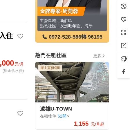
莞蓉
金牌專家·陳心妍
金牌專家
區
主營區域：板橋區、新莊區
主營區域：
旺年匯、海牙
熟悉社區：新巨蛋、金世紀錄大樓、馥華時尚會館、漢江春曉、巨蛋東京花園廣場、翔譽天心大樓、新巨蛋、鑑築
入住
8-586
轉 96195
0972-528-586
轉 17236
0972
熱門在租社區
更多
,000
元/月
屋主直租9間
(租金含水費)
遠雄U-TOWN
在租物件
52間
>
1,155
元/月起