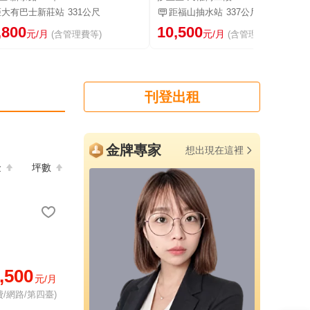
距大有巴士新莊站
331公尺
距福山抽水站
337公尺
,800
10,500
元/月
元/月
(含管理費等)
(含管理費等)
刊登出租
金牌專家
想出現在這裡
金
坪數
,500
元/月
/網路/第四臺)