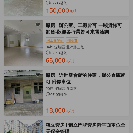
07-06發佈
150,000
元/月
廠房
辦公室、工廠皆可-一噸貨梯可
卸貨-歡迎各行業皆可來電洽詢
可工廠登記
可隔間
94坪 深坑區-北深路三段
07-13發佈
66,000
元/月
廠房
近世新會館的住家，辦公倉庫皆
可.附停車位
20坪 深坑區-深南路
07-05發佈
18,000
元/月
獨立套房
獨立門牌套房附平面車位全
天保全管理