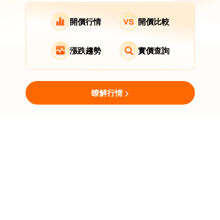
新上架
近商圈
隨時可遷入
可開伙
開價行情
開價比較
2房/23.5坪 深坑區-北深路二段
08-04發佈
13,000
元/月
(有額外費用)
漲跌趨勢
實價查詢
獨立套房
深坑國小💥明亮採光，獨立
洗衣機，乾濕分離，全新裝潢！6、7
瞭解行情 >
新上架
近商圈
隨時可遷入
有陽台
用LINE MINI App找房
立即打開
7坪 深坑區-北深路二段
免下載即開即用，更高效！
08-04發佈
7,500
元/月
(有額外費用)
分租套房
獨立電錶分租套房
新上架
拎包入住
隨時可遷入
9坪 深坑區-文化街
08-04發佈
8,500
元/月
(含管理費等)