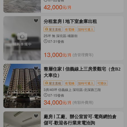
42,000
元/月
分租套房
地下室倉庫出租
屋主直租
有電梯
隨時可遷入
25坪 無 深坑區-埔新街
07-31發佈
13,000
元/月
(含管理費等)
整層住家
信義線上三房景觀宅（含B2
大車位）
屋主直租
有電梯
隨時可遷入
可開伙
3房/40坪 信義線上 深坑區-北深路三段
07-15發佈
34,000
元/月
(有額外費用)
廠房
工廠、辦公室皆可-電商網拍倉
儲可-歡迎各行業來電洽詢