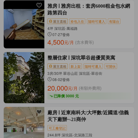
雅房
雅房出租：套房6000租金包水網
路第四台
屋主直租
拎包入住
隨時可遷入
有陽台
4坪 深坑區-萬福路
07-27發佈
4,500
元/月
(含水費等)
整層住家
深坑翠谷超優質美寓
屋主直租
新上架
隨時可遷入
可開伙
3房/30坪 翠谷山莊 深坑區-翠谷街
08-02發佈
20,000
元/月
(有額外費用)
已降價 3000 元
廠房
近東南科大/大坪數/近國道/信義
天下廠辦~-21商仲
可工廠登記
244.8坪 深坑區-北深路三段