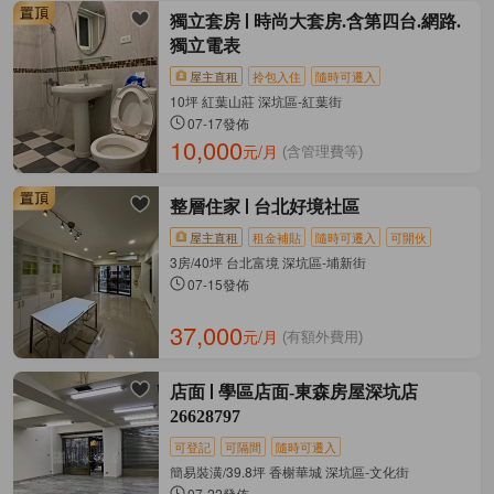
獨立套房
時尚大套房.含第四台.網路.
獨立電表
屋主直租
拎包入住
隨時可遷入
10坪 紅葉山莊 深坑區-紅葉街
07-17發佈
10,000
元/月
(含管理費等)
整層住家
台北好境社區
屋主直租
租金補貼
隨時可遷入
可開伙
3房/40坪 台北富境 深坑區-埔新街
07-15發佈
37,000
元/月
(有額外費用)
店面
學區店面-東森房屋深坑店
26628797
可登記
可隔間
隨時可遷入
簡易裝潢/39.8坪 香榭華城 深坑區-文化街
07-22發佈