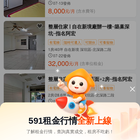
07-13發佈
8,000
元/月
(含水費等)
整層住家
自在新境廠辦一樓~築巢深
坑~指名阿宏
有電梯
隨時可遷入
可開伙
可養寵物
1房/40坪 自在新境 深坑區-北深路二段
07-22發佈
32,000
元/月
(含車位租金)
整層住家
農會旁~店面+2房~指名阿宏
有電梯
隨時可遷入
可開伙
可養寵物
2房/28.6坪 自在新境 深坑區-北深路二段
07-30發佈
35,000
元/月
(含管理費等)
591租金行情
全新上線
了解租金行情，查詢真實成交，租房不吃虧！
整層住家
深坑國小，小資兩房，明亮
採光，全新油漆，詳看內文！