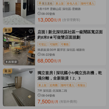
屋主直租
新上架
拎包入住
隨時可遷入
1房/15坪 雲鄉山莊 深坑區-雲鄉路
08-05發佈
13,000
元/月
(含管理費等)
店面
新北深坑區社區一級鬧區寬店面
約8米8★可做雙店面規劃
可登記
可隔間
可餐飲
簡易裝潢/30坪 羅浮宮 深坑區-埔新街
06-22發佈
68,000
元/月
獨立套房
深坑國小✨獨立洗衣機，乾
濕分離，全新裝潢！2、3
新上架
近商圈
隨時可遷入
有陽台
7坪 深坑區-北深路二段
08-04發佈
7,500
元/月
(有額外費用)