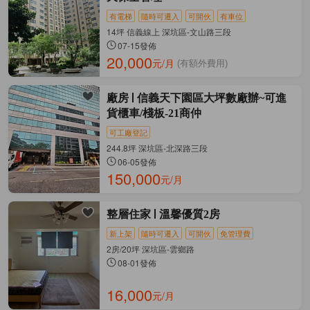
有電梯
隨時可遷入
可開伙
有車位
14坪 信義線上 深坑區-文山路三段
07-15發佈
20,000
元/月
(有額外費用)
廠房
信義天下園區大坪數廠辦~可進
貨櫃車/棧板-21商仲
可工廠登記
244.8坪 深坑區-北深路三段
06-05發佈
150,000
元/月
整層住家
溫馨優質2房
新上架
隨時可遷入
可開伙
免管理費
2房/20坪 深坑區-雲鄉路
08-01發佈
16,000
元/月