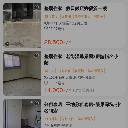
整層住家
假日飯店旁優質一樓
影片賞屋
近商圈
隨時可遷入
可開伙
3房/26坪 深坑區-北深路三段
07-27發佈
28,500
元/月
整層住家
老街溫馨景觀3房請指名小
蘭
新上架
拎包入住
有電梯
隨時可遷入
3房/26坪 藝術大街 深坑區-深坑街
08-01發佈
14,000
元/月
(含管理費等)
分租套房
平埔分租套房~築巢深坑~指
名阿宏
租金補貼
拎包入住
隨時可遷入
7坪 深坑區-平埔街