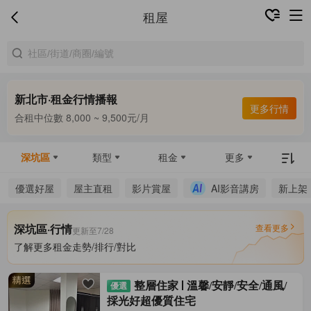
租屋
新北市·租金行情播報
更多行情
合租中位數 8,000 ~ 9,500元/月
整租中位數 12,499 ~ 32,000元/月
合租中位數 8,000 ~ 9,500元/月
深坑區
類型
租金
更多
優選好屋
屋主直租
影片賞屋
AI影音講房
新上架
深坑區·行情
查看更多
更新至7/28
了解更多租金走勢/排行/對比
整層住家
溫馨/安靜/安全/通風/
採光好超優質住宅