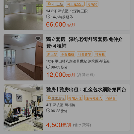
7日上新
可工廠登記
可隔間
94.2坪 深坑區-北深路三段
14小時前發佈
66,000
元/月
獨立套房
深坑老街舒適套房/免仲介
費/可租補
新上架
免服務費
社會住宅
可報稅
10坪 甲山林八期雅典世紀 深坑區-埔新街
08-03發佈
12,000
元/月
(含管理費)
雅房
雅房出租：租金包水網路第四台
屋主直租
拎包入住
隨時可遷入
有陽台
4坪 深坑區-萬福路
06-28發佈
4,500
元/月
(含水費等)