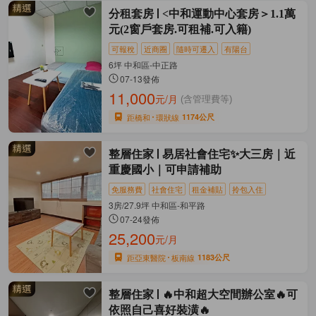
分租套房
<中和運動中心套房＞1.1萬
元(2窗戶套房.可租補.可入籍)
可報稅
近商圈
隨時可遷入
有陽台
6坪 中和區-中正路
07-13發佈
11,000
元/月
(含管理費等)
距橋和
環狀線
1174公尺
整層住家
易居社會住宅✨大三房｜近
重慶國小｜可申請補助
免服務費
社會住宅
租金補貼
拎包入住
3房/27.9坪 中和區-和平路
07-24發佈
25,200
元/月
距亞東醫院
板南線
1183公尺
整層住家
🔥中和超大空間辦公室🔥可
依照自己喜好裝潢🔥