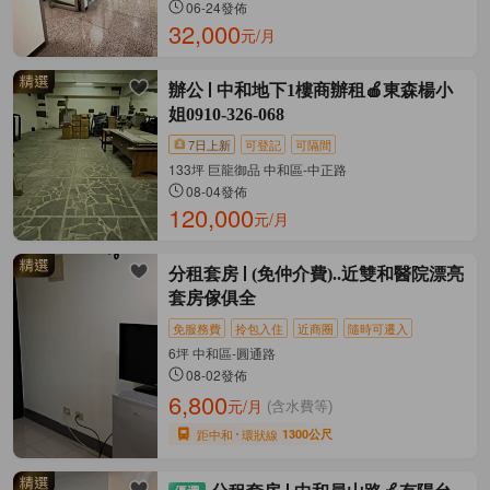
06-24發佈
32,000
元/月
辦公
中和地下1樓商辦租🍎東森楊小
姐0910-326-068
7日上新
可登記
可隔間
133坪 巨龍御品 中和區-中正路
08-04發佈
120,000
元/月
分租套房
(免仲介費)..近雙和醫院漂亮
套房傢俱全
免服務費
拎包入住
近商圈
隨時可遷入
6坪 中和區-圓通路
08-02發佈
6,800
元/月
(含水費等)
距中和
環狀線
1300公尺