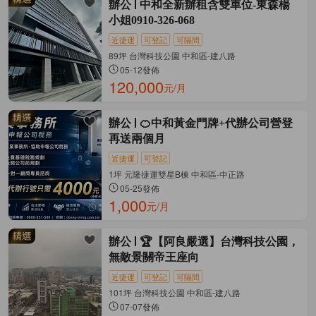
辦公
中和全新辦租含雙車位-東森楊
小姐0910-326-068
近捷運
可登記
可隔間
89坪 台灣科技公園 中和區-建八路
05-12發佈
120,000
元/月
辦公
🍊中和黃金門牌+代辦公司營登
再送兩個月
近捷運
可登記
1坪 元隆捷運雙星B棟 中和區-中正路
05-25發佈
1,000
元/月
辦公
🏆【阿良嚴選】台灣科技公園，
無敵景關帝王座向
近捷運
可登記
可隔間
101坪 台灣科技公園 中和區-建八路
07-07發佈