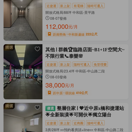
近捷運
新上架
有電梯
隨時可遷入
開放式格局/88坪 中和區-景平路
08-07發佈
112,000
元/月
距南勢角
中和新蘆線
222公尺
其他
群義🏆臨路店面~B1+1F空間大~
不限行業📞泰樂🌸
近捷運
新上架
隨時可遷入
免管理費
開放式格局/23.4坪 中和區-中山路二段
08-03發佈
38,000
元/月
距中原
環狀線
410公尺
整層住家
💖近中原x橋和捷運站
🌟全新裝潢🌟可開伙🌟獨立陽台
近捷運
新上架
近商圈
隨時可遷入
3房/28坪 🍬預約看房請+line🍬 中和區-中山路二段