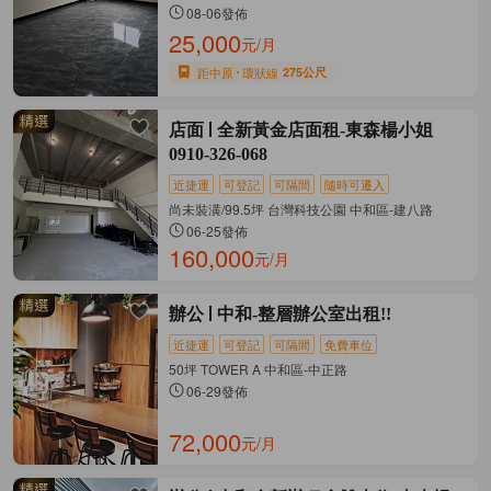
08-06發佈
25,000
元/月
距中原
環狀線
275公尺
店面
全新黃金店面租-東森楊小姐
0910-326-068
近捷運
可登記
可隔間
隨時可遷入
尚未裝潢/99.5坪 台灣科技公園 中和區-建八路
06-25發佈
160,000
元/月
辦公
中和-整層辦公室出租!!
近捷運
可登記
可隔間
免費車位
50坪 TOWER A 中和區-中正路
06-29發佈
72,000
元/月