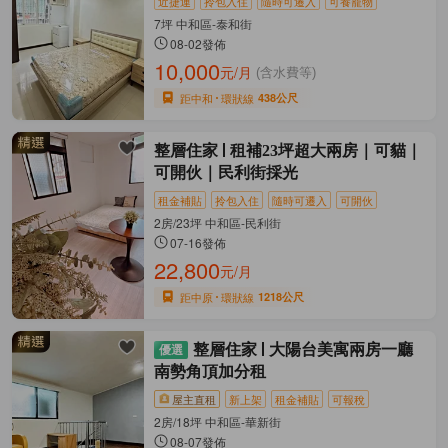
近捷運
拎包入住
隨時可遷入
可養寵物
7坪 中和區-泰和街
08-02發佈
10,000
元/月
(含水費等)
距中和
環狀線
438公尺
整層住家
租補23坪超大兩房｜可貓｜
可開伙｜民利街採光
租金補貼
拎包入住
隨時可遷入
可開伙
2房/23坪 中和區-民利街
07-16發佈
22,800
元/月
距中原
環狀線
1218公尺
整層住家
大陽台美寓兩房一廳
南勢角頂加分租
屋主直租
新上架
租金補貼
可報稅
2房/18坪 中和區-華新街
08-07發佈