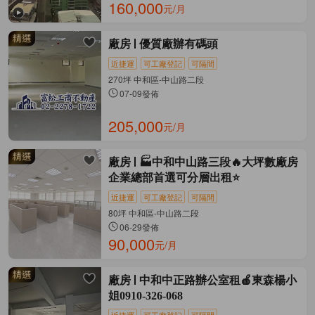
160,000
元/月
廠房
優質廠辦有碼頭
近捷運
可工廠登記
可隔間
270坪 中和區-中山路二段
07-09發佈
205,000
元/月
廠房
🏭中和中山路三段🔥大坪數廠房
企業總部首選可分層出租⭐️
近捷運
可工廠登記
可隔間
80坪 中和區-中山路二段
06-29發佈
90,000
元/月
廠房
中和中正路辦公室租🍎東森楊小
姐0910-326-068
近捷運
可工廠登記
可隔間