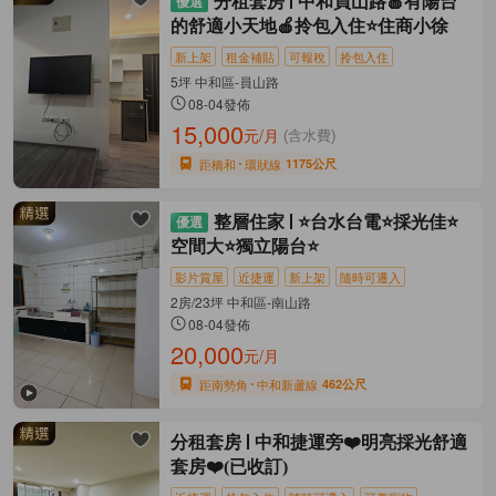
分租套房
中和員山路🍎有陽台
的舒適小天地🍎拎包入住⭐住商小徐
新上架
租金補貼
可報稅
拎包入住
5坪 中和區-員山路
08-04發佈
15,000
元/月
(含水費)
距橋和
環狀線
1175公尺
整層住家
⭐台水台電⭐採光佳⭐
空間大⭐獨立陽台⭐
影片賞屋
近捷運
新上架
隨時可遷入
2房/23坪 中和區-南山路
08-04發佈
20,000
元/月
距南勢角
中和新蘆線
462公尺
分租套房
中和捷運旁❤️明亮採光舒適
套房❤️(已收訂)