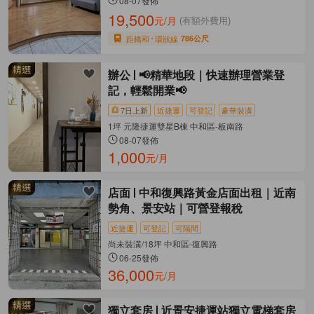
08-07發佈
19,500
元/月
(有額外費用)
距橋和
環狀線
786公尺
辦公
📢精華地段｜快速辦理營業登
記，輕鬆開業📢
7日上新
近捷運
可登記
豪華裝潢
1坪 元隆捷運雙星B棟 中和區-板南路
08-07發佈
1,000
元/月
店面
中和復興路黃金店面出租｜近南
勢角、景安站｜可營登報稅
近捷運
可登記
可隔間
尚未裝潢/18坪 中和區-復興路
06-25發佈
36,000
元/月
獨立套房
近景安捷運站獨立電梯套房