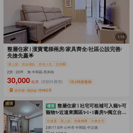
1/15
整層住家
漢寶電梯兩房/家具齊全/社區公設完善/
先搶先贏🌟
新上架
租金補貼
拎包入住
近商圈
2房
20坪
無 中和區-民利街
30,000
元/月
10小時前發佈
(有額外費用)
距中原
環狀線
1218公尺
整層住家
社宅可租補可入籍✨可
寵物✨近遠東園區✨1+1書房✨獨立台水
電
近捷運
新上架
免服務費
社會住宅
2房/17.6坪 心中市 中和區-中正路