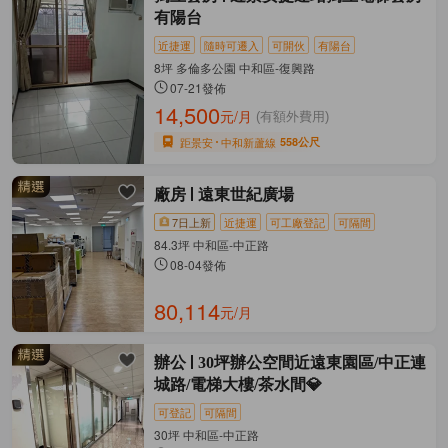
有陽台
近捷運
隨時可遷入
可開伙
有陽台
8坪 多倫多公園 中和區-復興路
07-21發佈
14,500
元/月
(有額外費用)
距景安
中和新蘆線
558公尺
廠房
遠東世紀廣場
7日上新
近捷運
可工廠登記
可隔間
84.3坪 中和區-中正路
08-04發佈
80,114
元/月
辦公
30坪辦公空間近遠東園區/中正連
城路/電梯大樓/茶水間💎
可登記
可隔間
30坪 中和區-中正路