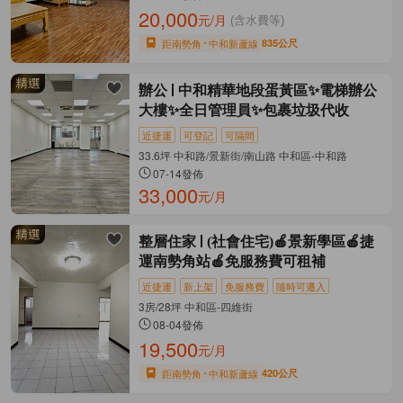
20,000
元/月
(含水費等)
距南勢角
中和新蘆線
835公尺
辦公
中和精華地段蛋黃區✨電梯辦公
大樓✨全日管理員✨包裹垃圾代收
近捷運
可登記
可隔間
33.6坪 中和路/景新街/南山路 中和區-中和路
07-14發佈
33,000
元/月
整層住家
(社會住宅)🍎景新學區🍎捷
運南勢角站🍎免服務費可租補
近捷運
新上架
免服務費
隨時可遷入
3房/28坪 中和區-四維街
08-04發佈
19,500
元/月
距南勢角
中和新蘆線
420公尺