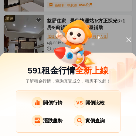
距橋和
環狀線
1236公尺
整層住家
景安捷運站✨方正採光3+1
房✨前後陽台✨可租屋補助
近捷運
新上架
租金補貼
拎包入住
4房/30坪 中和區-南山路
08-07發佈
28,000
元/月
距景安
中和新蘆線
477公尺
591租金行情
全新上線
了解租金行情，查詢真實成交，租房不吃虧！
新北市租屋
其它租屋
熱門在租社區
土城區租屋
樹林區租屋
蘆洲區租屋
開價行情
開價比較
五股區租屋
三峽區租屋
鶯歌區租屋
漲跌趨勢
實價查詢
泰山區租屋
八里區租屋
三芝區租屋