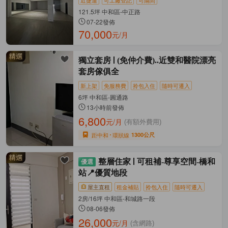
121.5坪 中和區-中正路
07-22發佈
70,000
元/月
獨立套房
(免仲介費)..近雙和醫院漂亮
套房傢俱全
新上架
免服務費
拎包入住
隨時可遷入
6坪 中和區-圓通路
13小時前發佈
6,800
元/月
(有額外費用)
距中和
環狀線
1300公尺
整層住家
可租補-尊享空間-橋和
站📍優質地段
屋主直租
租金補貼
拎包入住
隨時可遷入
2房/16坪 中和區-和城路一段
08-06發佈
26,000
元/月
(含網路)