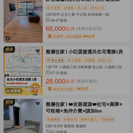
影片賞屋
近捷運
新上架
拎包入住
2房/32坪 正文仁愛 中正區-杭州南路一段
08-07發佈
65,000
元/月
(含車位租金等)
距東門
淡水信義線
564公尺
整層住家
小巨蛋捷運共生宅電梯1房
屋主直租
影片賞屋
近捷運
拎包入住
1房/7坪 八德路三段12巷華廈 松山區-八德路三段
07-31發佈
28,000
元/月
(有額外費用)
距台北小巨蛋
397公尺
整層住家
❤️友善屋源❤️社宅⭐萬華⭐
可租補⭐免仲介費⭐請加line
免服務費
社會住宅
隨時可遷入
可養寵物
2房/19.9坪 萬華區-東園街
07-24發佈