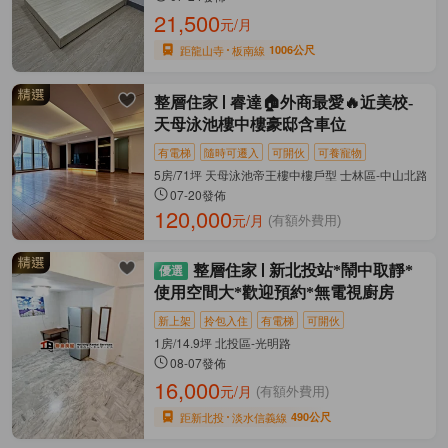
21,500
元/月
距龍山寺
板南線
1006公尺
整層住家
睿達🏠外商最愛🔥近美校-
天母泳池樓中樓豪邸含車位
有電梯
隨時可遷入
可開伙
可養寵物
5房/71坪 天母泳池帝王樓中樓戶型 士林區-中山北路七
07-20發佈
120,000
元/月
(有額外費用)
整層住家
新北投站*鬧中取靜*
使用空間大*歡迎預約*無電視廚房
新上架
拎包入住
有電梯
可開伙
1房/14.9坪 北投區-光明路
08-07發佈
16,000
元/月
(有額外費用)
距新北投
淡水信義線
490公尺