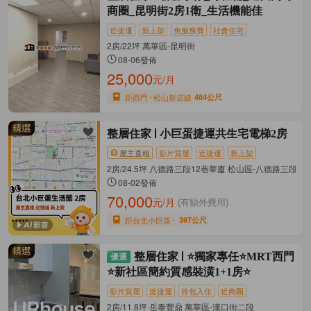
商圈_昆明街2房1衛_生活機能佳
近捷運
新上架
免服務費
社會住宅
2房/22坪 萬華區-昆明街
08-06發佈
25,000
元/月
距西門
松山新店線
484公尺
整層住家
小巨蛋捷運共生宅電梯2房
屋主直租
影片賞屋
近捷運
新上架
2房/24.5坪 八德路三段12巷華廈 松山區-八德路三段
08-02發佈
70,000
元/月
(有額外費用)
距台北小巨蛋
397公尺
整層住家
⭐獨家專任⭐MRT西門
⭐新社區簡約質感裝潢1+1房⭐
影片賞屋
近捷運
拎包入住
近商圈
2房/11.8坪 岳泰豐鼎 萬華區-漢口街二段