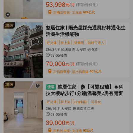
53,998
元/月
(有額外費用)
距南京復興
文湖線
624公尺
整層住家
陽光屋採光通風好棒通化生
活圈生活機能強
近捷運
新上架
近商圈
隨時可遷入
2房/37坪 珍珠細道 大安區-通化街
08-05發佈
70,000
元/月
(有額外費用)
距信義安和
淡水信義線
401公尺
整層住家
🏠【可雙租補】🔥科
技大樓站步行1分鐘|溫馨美2房有開窗
近捷運
新上架
租金補貼
可報稅
2房/16坪 大安區-復興南路二段
08-05發佈
39,000
元/月
距科技大樓
文湖線
92公尺