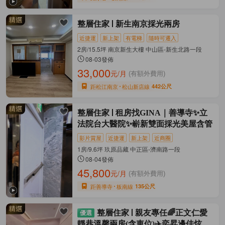
整層住家
新生南京採光兩房
近捷運
新上架
有電梯
隨時可遷入
2房/15.5坪 南京新生大樓 中山區-新生北路一段
08-03發佈
33,000
元/月
(有額外費用)
距松江南京
松山新店線
442公尺
整層住家
租房找GINA｜善導寺✨立
法院台大醫院✨嶄新雙面採光美屋含管
影片賞屋
近捷運
新上架
近商圈
1房/9.6坪 玖原品藏 中正區-濟南路一段
08-04發佈
45,800
元/月
(有額外費用)
距善導寺
板南線
135公尺
整層住家
親友專任🌈正文仁愛
靜巷溫馨兩房(含車位)✈️奕昇邊佳炫