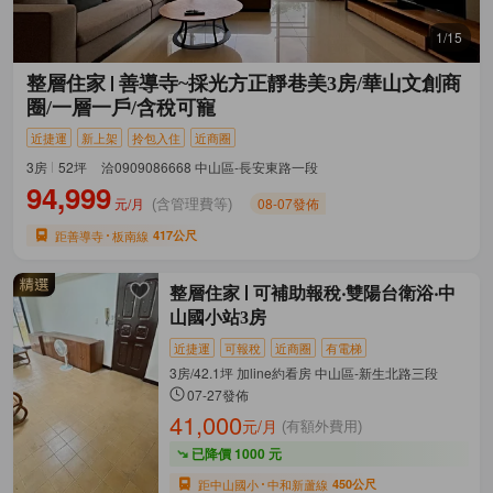
1/15
整層住家
善導寺~採光方正靜巷美3房/華山文創商
圈/一層一戶/含稅可寵
近捷運
新上架
拎包入住
近商圈
3房
52坪
洽0909086668 中山區-長安東路一段
94,999
元/月
08-07發佈
(含管理費等)
距善導寺
板南線
417公尺
整層住家
可補助報稅‧雙陽台衛浴‧中
山國小站3房
近捷運
可報稅
近商圈
有電梯
3房/42.1坪 加line約看房 中山區-新生北路三段
07-27發佈
41,000
元/月
(有額外費用)
已降價 1000 元
距中山國小
中和新蘆線
450公尺