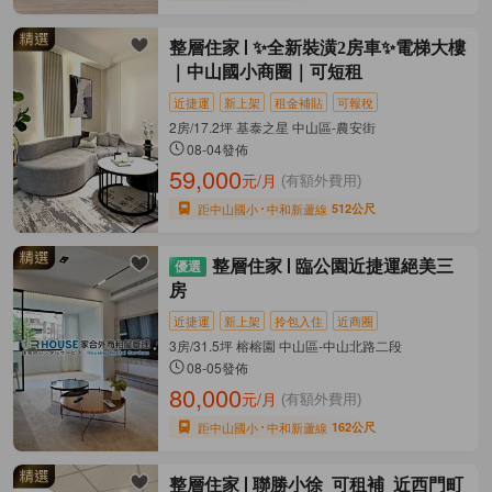
整層住家
✨全新裝潢2房車✨電梯大樓
｜中山國小商圈｜可短租
近捷運
新上架
租金補貼
可報稅
2房/17.2坪 基泰之星 中山區-農安街
08-04發佈
59,000
元/月
(有額外費用)
距中山國小
中和新蘆線
512公尺
整層住家
臨公園近捷運絕美三
房
近捷運
新上架
拎包入住
近商圈
3房/31.5坪 榕榕園 中山區-中山北路二段
08-05發佈
80,000
元/月
(有額外費用)
距中山國小
中和新蘆線
162公尺
整層住家
聯勝小徐_可租補_近西門町