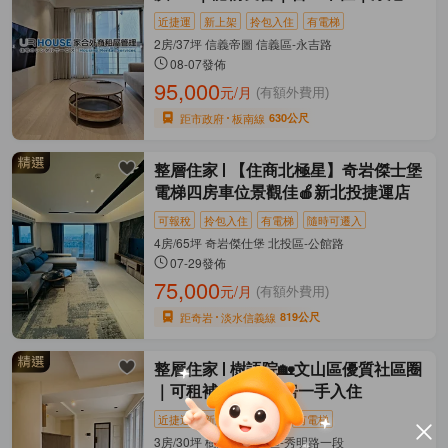
區
近捷運
新上架
拎包入住
有電梯
2房/37坪 信義帝圖 信義區-永吉路
08-07發佈
95,000
元/月
(有額外費用)
距市政府
板南線
630公尺
整層住家
【住商北極星】奇岩傑士堡
電梯四房車位景觀佳🍎新北投捷運店
可報稅
拎包入住
有電梯
隨時可遷入
4房/65坪 奇岩傑仕堡 北投區-公館路
07-29發佈
75,000
元/月
(有額外費用)
距奇岩
淡水信義線
819公尺
整層住家
樹語院🏡文山區優質社區圈
｜可租補｜全新三房一手入住
近捷運
新上架
可報稅
有電梯
3房/30坪 樹語院 文山區-秀明路一段