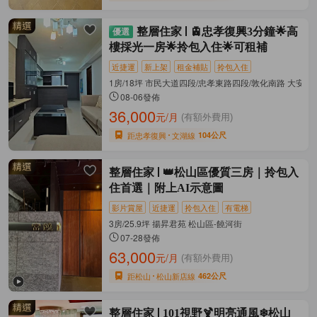
整層住家
🚊忠孝復興3分鐘🌟高
樓採光一房🌟拎包入住🌟可租補
近捷運
新上架
租金補貼
拎包入住
1房/18坪 市民大道四段/忠孝東路四段/敦化南路 大安區
08-06發佈
36,000
元/月
(有額外費用)
距忠孝復興
文湖線
104公尺
整層住家
👑松山區優質三房｜拎包入
住首選｜附上AI示意圖
影片賞屋
近捷運
拎包入住
有電梯
3房/25.9坪 揚昇君苑 松山區-饒河街
07-28發佈
63,000
元/月
(有額外費用)
距松山
松山新店線
462公尺
整層住家
101視野🍹明亮通風❄松山