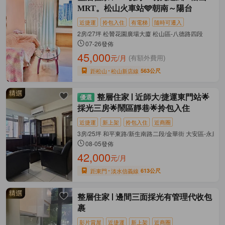
MRT。松山火車站🩵朝南～陽台
近捷運
拎包入住
有電梯
隨時可遷入
2房/27坪 松贊花園廣場大廈 松山區-八德路四段
07-26發佈
45,000
元/月
(有額外費用)
距松山
松山新店線
563公尺
整層住家
近師大/捷運東門站🌟
採光三房🌟鬧區靜巷🌟拎包入住
近捷運
新上架
拎包入住
近商圈
3房/25坪 和平東路/新生南路二段/金華街 大安區-永康街
08-05發佈
42,000
元/月
距東門
淡水信義線
613公尺
整層住家
邊間三面採光有管理代收包
裹
影片賞屋
近捷運
新上架
近商圈