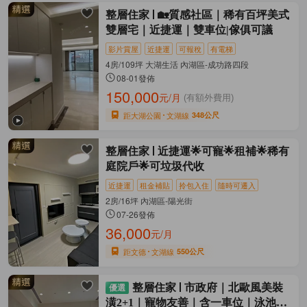
整層住家
🏡質感社區｜稀有百坪美式
雙層宅｜近捷運｜雙車位|傢俱可議
影片賞屋
近捷運
可報稅
有電梯
4房/109坪 大湖生活 內湖區-成功路四段
08-01發佈
150,000
元/月
(有額外費用)
距大湖公園
文湖線
348公尺
整層住家
近捷運🌟可寵🌟租補🌟稀有
庭院戶🌟可垃圾代收
近捷運
租金補貼
拎包入住
隨時可遷入
2房/16坪 內湖區-陽光街
07-26發佈
36,000
元/月
距文德
文湖線
550公尺
整層住家
市政府｜北歐風美裝
潢2+1｜寵物友善｜含一車位｜泳池社