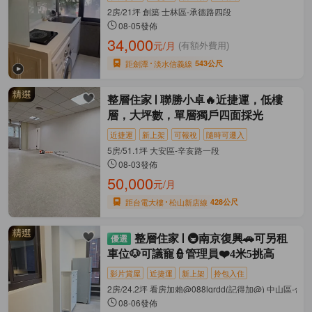
2房/21坪 創築 士林區-承德路四段
08-05發佈
34,000
元/月
(有額外費用)
距劍潭
淡水信義線
543公尺
整層住家
聯勝小卓🔥近捷運，低樓
層，大坪數，單層獨戶四面採光
近捷運
新上架
可報稅
隨時可遷入
5房/51.1坪 大安區-辛亥路一段
08-03發佈
50,000
元/月
距台電大樓
松山新店線
428公尺
整層住家
🚇南京復興🚗可另租
車位🐶可議寵👮管理員❤️4米5挑高
影片賞屋
近捷運
新上架
拎包入住
2房/24.2坪 看房加賴@088lqrdd(記得加@) 中山區-合
08-06發佈