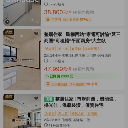
07-23發佈
38,800
元/月
(有額外費用)
距西門
松山新店線
587公尺
整層住家
民權西站*家電可討論*延三
商圈*可租補*平面兩房*大主臥
近捷運
新上架
有電梯
隨時可遷入
2房/24.4坪 依現場社區名稱 大同區-民權西路
08-05發佈
47,999
元/月
(有額外費用)
已降價 2000 元
距民權西路
淡水信義線
286公尺
整層住家
市府商圈，機能強，
採光佳，溫馨裝潢，優質住宅
近捷運
新上架
拎包入住
近商圈
2房/28.8坪 信義區-基隆路一段
51分鐘前發佈