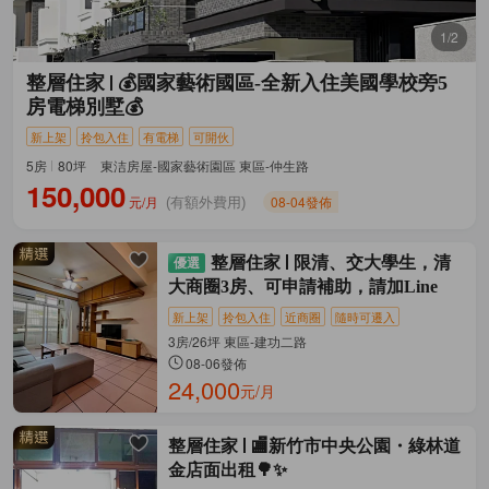
1/2
整層住家
💰國家藝術國區-全新入住美國學校旁5
房電梯別墅💰
新上架
拎包入住
有電梯
可開伙
5房
80坪
東洁房屋-國家藝術園區 東區-仲生路
150,000
元/月
08-04發佈
(有額外費用)
整層住家
限清、交大學生，清
大商圈3房、可申請補助，請加Line
新上架
拎包入住
近商圈
隨時可遷入
3房/26坪 東區-建功二路
08-06發佈
24,000
元/月
整層住家
🏬新竹市中央公園・綠林道
金店面出租🌳✨