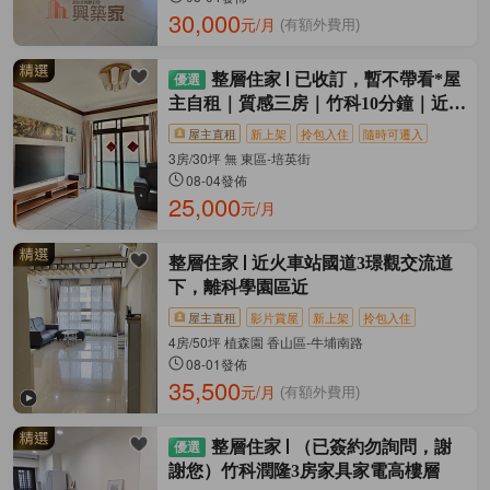
30,000
元/月
(有額外費用)
整層住家
已收訂，暫不帶看*屋
主自租｜質感三房｜竹科10分鐘｜近培
英國
屋主直租
新上架
拎包入住
隨時可遷入
3房/30坪 無 東區-培英街
08-04發佈
25,000
元/月
整層住家
近火車站國道3璟觀交流道
下，離科學園區近
屋主直租
影片賞屋
新上架
拎包入住
4房/50坪 植森園 香山區-牛埔南路
08-01發佈
35,500
元/月
(有額外費用)
整層住家
（已簽約勿詢問，謝
謝您）竹科潤隆3房家具家電高樓層