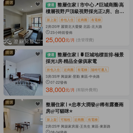
整層住家
市中心📍巨城商圈/高
樓層視野戶頂級視野採光正2房、台水
台電
新上架
拎包入住
近商圈
有電梯
2房/20坪 麗寶北大愛樂 北區-北大路
23小時前發佈
25,000
元/月
(含管理費)
整層住家
🍍巨城地標首排‧極景
採光3房‧精品全傢俱家電
拎包入住
近商圈
有電梯
隨時可遷入
3房/35坪 興築家-昱勤 東區-中央路
07-22發佈
38,000
元/月
(有額外費用)
整層住家
⭐️忠孝大潤發@稀有露臺兩
房@可貓咪⭐️
新上架
可報稅
近商圈
有電梯
2房/25坪 興築家房屋-王先生 東區-東新路
08-04發佈