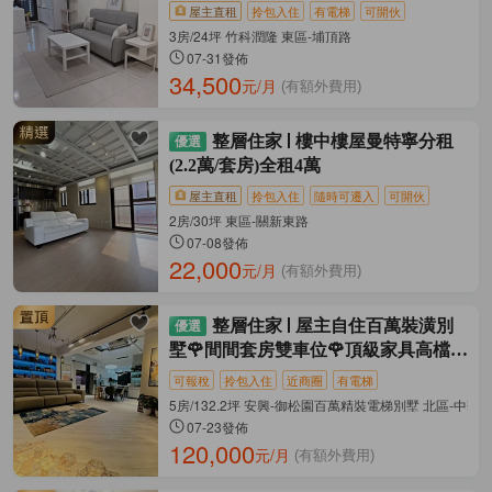
屋主直租
拎包入住
有電梯
可開伙
3房/24坪 竹科潤隆 東區-埔頂路
07-31發佈
34,500
元/月
(有額外費用)
整層住家
樓中樓屋曼特寧分租
(2.2萬/套房)全租4萬
屋主直租
拎包入住
隨時可遷入
可開伙
2房/30坪 東區-關新東路
07-08發佈
22,000
元/月
(有額外費用)
整層住家
屋主自住百萬裝潢別
墅🌹間間套房雙車位🌹頂級家具高檔家
電
可報稅
拎包入住
近商圈
有電梯
5房/132.2坪 安興-御松園百萬精裝電梯別墅 北區-中華
07-23發佈
120,000
元/月
(有額外費用)