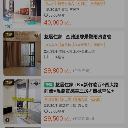
新上架
隨時可遷入
可開伙
可養寵物
1房/30.8坪 東區-三民路
08-05發佈
40,000
元/月
整層住家
金雅溫馨景觀兩房含管
拎包入住
有電梯
隨時可遷入
可開伙
2房/38坪 佳鏵禾雅 北區-金雅三街
08-04發佈
29,800
元/月
(含管理費)
整層住家
K⭐新竹遠百⭐西大路
商圈⭐溫馨質感美三房@機械車位⭐
影片賞屋
新上架
拎包入住
近商圈
3房/30坪 興築家 北區-西大路
08-05發佈
29,500
元/月
(有額外費用)