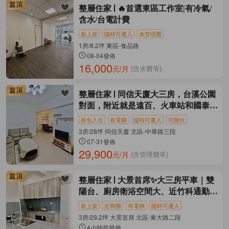
整層住家
🔥首選東區工作室|有冷氣/
含水/台電計費
新上架
隨時可遷入
免管理費
1房/8.2坪 東區-食品路
08-04發佈
16,000
元/月
(含水費等)
整層住家
同信天廈大三房，台溪公園
對面，附近就是遠百、火車站和國泰醫
院
拎包入住
有電梯
隨時可遷入
可開伙
3房/28坪 同信天廈 北區-中華路三段
07-31發佈
29,900
元/月
(含管理費等)
整層住家
大景首席✨大三房平車｜雙
陽台、廚房衛浴空間大、近竹科通勤方
便
新上架
近商圈
有電梯
隨時可遷入
3房/29.2坪 大景首席 北區-東大路二段
4小時前發佈