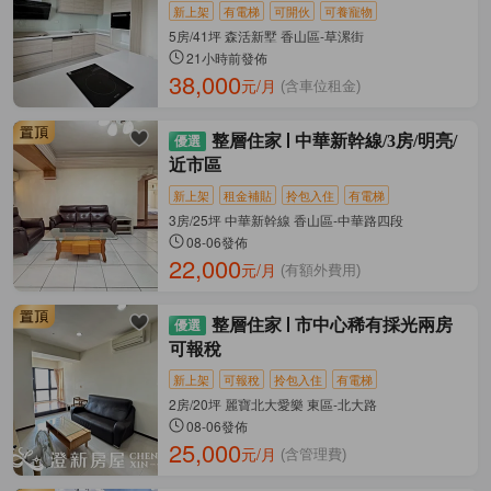
新上架
有電梯
可開伙
可養寵物
5房/41坪 森活新墅 香山區-草漯街
21小時前發佈
38,000
元/月
(含車位租金)
整層住家
中華新幹線/3房/明亮/
近市區
新上架
租金補貼
拎包入住
有電梯
3房/25坪 中華新幹線 香山區-中華路四段
08-06發佈
22,000
元/月
(有額外費用)
整層住家
市中心稀有採光兩房
可報稅
新上架
可報稅
拎包入住
有電梯
2房/20坪 麗寶北大愛樂 東區-北大路
08-06發佈
25,000
元/月
(含管理費)