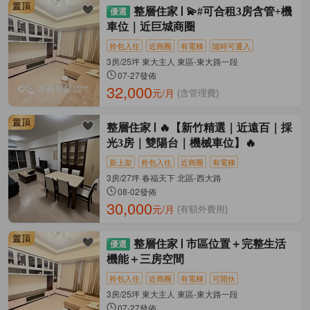
整層住家
💫#可合租3房含管+機
車位｜近巨城商圈
拎包入住
近商圈
有電梯
隨時可遷入
3房/25坪 東大主人 東區-東大路一段
07-27發佈
32,000
元/月
(含管理費)
整層住家
🔥【新竹精選｜近遠百｜採
光3房｜雙陽台｜機械車位】🔥
新上架
拎包入住
近商圈
有電梯
3房/27坪 春福天下 北區-西大路
08-02發佈
30,000
元/月
(有額外費用)
整層住家
市區位置＋完整生活
機能＋三房空間
拎包入住
近商圈
有電梯
可開伙
3房/25坪 東大主人 東區-東大路一段
07-27發佈