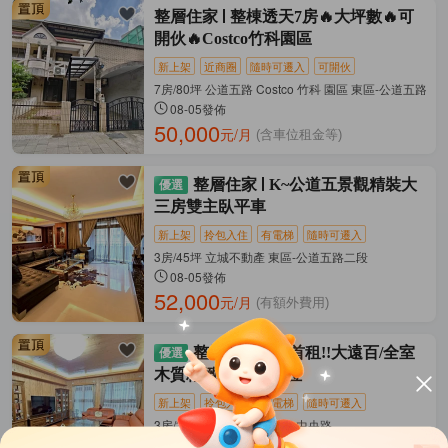
整層住家
整棟透天7房🔥大坪數🔥可
開伙🔥Costco竹科園區
新上架
近商圈
隨時可遷入
可開伙
7房/80坪 公道五路 Costco 竹科 園區 東區-公道五路二
08-05發佈
50,000
元/月
(含車位租金等)
整層住家
K~公道五景觀精裝大
三房雙主臥平車
新上架
拎包入住
有電梯
隨時可遷入
3房/45坪 立城不動產 東區-公道五路二段
08-05發佈
52,000
元/月
(有額外費用)
整層住家
K~首租!!大遠百/全室
木質精緻三房/附車位
新上架
拎包入住
有電梯
隨時可遷入
3房/32坪 立城不動產 東區-中央路
08-05發佈