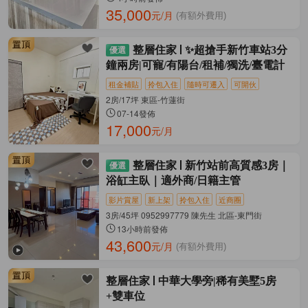
35,000
元/月
(有額外費用)
整層住家
✨超搶手新竹車站3分
鐘兩房|可寵/有陽台/租補/獨洗/臺電計
租金補貼
拎包入住
隨時可遷入
可開伙
2房/17坪 東區-竹蓮街
07-14發佈
17,000
元/月
整層住家
新竹站前高質感3房｜
浴缸主臥｜適外商/日籍主管
影片賞屋
新上架
拎包入住
近商圈
3房/45坪 0952997779 陳先生 北區-東門街
13小時前發佈
43,600
元/月
(有額外費用)
整層住家
中華大學旁|稀有美墅5房
+雙車位