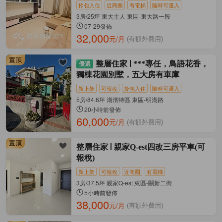
拎包入住
近商圈
有電梯
隨時可遷入
3房/25坪 東大主人 東區-東大路一段
07-29發佈
32,000
元/月
(有額外費用)
整層住家
***專任，鳥語花香，
獨棟花園別墅，五大房有車庫
新上架
可報稅
拎包入住
隨時可遷入
5房/84.6坪 湖濱特區 東區-明湖路
20小時前發佈
60,000
元/月
(有額外費用)
整層住家
親家Q-est四改三房平車(可
報稅)
新上架
可報稅
近商圈
有電梯
3房/37.5坪 親家Q-est 東區-關新二街
5小時前發佈
38,000
元/月
(有額外費用)