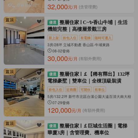
32,000
元/月
(含管理費)
整層住家
C~✨香山牛埔｜生活
機能完整｜高樓層景觀三房
新上架
拎包入住
有電梯
隨時可遷入
3房/28坪 立城不動產 香山區-牛埔東路
08-02發佈
30,000
元/月
(有額外費用)
整層住家
￡【稀有釋出】132坪
電梯豪墅｜雙車位｜全棟頂級裝潢
拎包入住
近商圈
可開伙
有車位
5房/132.2坪 新竹市北區台溪公園大遠百清大南大校區 
07-29發佈
120,000
元/月
(有額外費用)
整層住家
￡巨城生活圈｜電梯
華廈3房｜含管理費、機車位