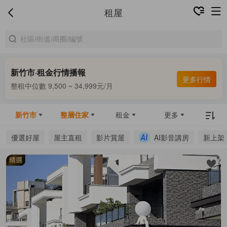
租屋
新竹市·租金行情播報
合租中位數 5,900 ~ 8,000元/月
更多行情
整租中位數 9,500 ~ 34,999元/月
合租中位數 5,900 ~ 8,000元/月
新竹市
整層住家
租金
更多
優選好屋
屋主直租
影片賞屋
AI影音講房
新上架