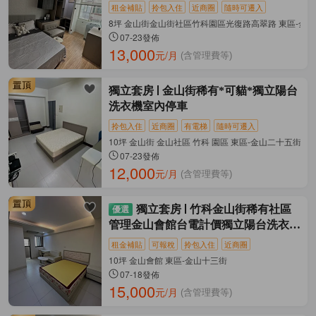
租金補貼
拎包入住
近商圈
隨時可遷入
8坪 金山街金山街社區竹科園區光復路高翠路 東區-金
07-23發佈
13,000
元/月
(含管理費等)
獨立套房
金山街稀有*可貓*獨立陽台
洗衣機室內停車
拎包入住
近商圈
有電梯
隨時可遷入
10坪 金山街 金山社區 竹科 園區 東區-金山二十五街
07-23發佈
12,000
元/月
(含管理費等)
獨立套房
竹科金山街稀有社區
管理金山會館台電計價獨立陽台洗衣機
乾濕分離
租金補貼
可報稅
拎包入住
近商圈
10坪 金山會館 東區-金山十三街
07-18發佈
15,000
元/月
(含管理費等)