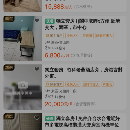
15,888
元/月
(含水費等)
獨立套房
|鬧中取靜x方便|近清
交大，園區，市中心
屋主直租
拎包入住
近商圈
隨時可遷入
5坪 東區-寶山路
07-24發佈
6,800
元/月
(含管理費等)
獨立套房
竹科老爺酒店旁，房浴皆對
外窗。
屋主直租
拎包入住
隨時可遷入
有陽台
5坪 東區-光復路一段
07-14發佈
20,000
元/月
(含管理費等)
獨立套房
免仲介台水台電近好
市多電梯高檔裝潢大套房室內機車位