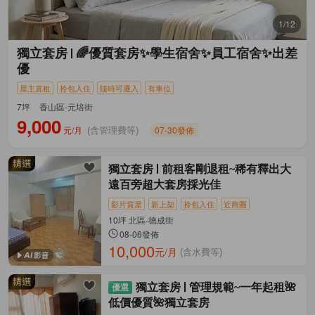
1/12
獨立套房
🌈優質套房✨學生宿舍✨員工宿舍✨出差
優
屋主直租
拎包入住
隨時可遷入
有車位
7坪
香山區-元培街
9,000
元/月
07-30發佈
(含管理費等)
獨立套房
前租客剛退租~稀有釋出大
遠百旁超大套房採光佳
影片賞屋
新上架
拎包入住
近商圈
10坪 北區-德成街
08-06發佈
10,000
元/月
(含水費等)
獨立套房
管理規範~一年起租🌺
低價優質🌺獨立套房