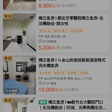
8,000
元/月
(含水費等)
獨立套房
鄰近空軍醫院獨立套房~生
活機能佳~限女性
拎包入住
隨時可遷入
免管理費
5坪 北區-東大路二段
07-26發佈
5,000
元/月
(含網路)
獨立套房
%金山街後段新裝潢滾筒式
洗衣機套房
影片賞屋
拎包入住
近商圈
有電梯
5坪 金山街/竹科/套房 東區-金山二十六街
07-31發佈
10,000
元/月
(含水費等)
獨立套房
🏡新竹台大醫院門口
｜生活機能佳｜巨城、光華商圈生活便