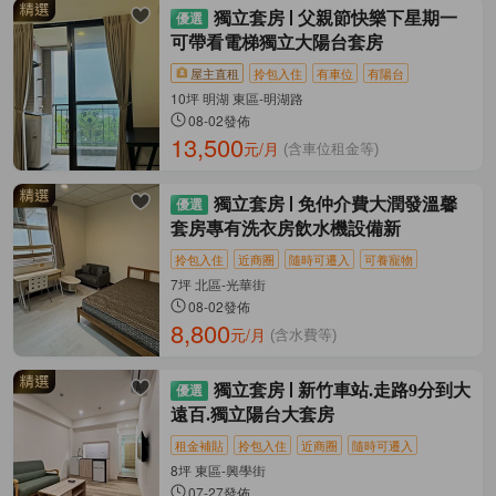
獨立套房
父親節快樂下星期一
可帶看電梯獨立大陽台套房
屋主直租
拎包入住
有車位
有陽台
10坪 明湖 東區-明湖路
08-02發佈
13,500
元/月
(含車位租金等)
獨立套房
免仲介費大潤發溫馨
套房專有洗衣房飲水機設備新
拎包入住
近商圈
隨時可遷入
可養寵物
7坪 北區-光華街
08-02發佈
8,800
元/月
(含水費等)
獨立套房
新竹車站.走路9分到大
遠百.獨立陽台大套房
租金補貼
拎包入住
近商圈
隨時可遷入
8坪 東區-興學街
07-27發佈