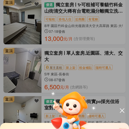
獨立套房
✨可租補可養貓竹科金
山街清交大稀有台電乾濕分離獨立洗衣
機
可報稅
拎包入住
近商圈
有電梯
8坪 園區竹科金山街光復路清大交大高翠路 東區-大學路
07-18發佈
13,000
元/月
(含管理費等)
獨立套房
單人套房,近園區、清大、交
大
屋主直租
新上架
租金補貼
隨時可遷入
5坪 東區-長春街
08-07發佈
6,500
元/月
(含網路等)
獨立套房
金山街實po採光佳浴
室對外窗
新上架
拎包入住
近商圈
隨時可遷入
8坪 金山街 金山街社區 園區 竹科 東區-金山北一街
08-07發佈