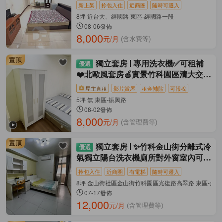
利🏡
新上架
拎包入住
近商圈
隨時可遷入
8坪 近台大、經國路 東區-經國路一段
08-06發佈
8,000
元/月
(含水費等)
獨立套房
專用洗衣機✅可租補
❤️北歐風套房🍎實景竹科園區清大交大
中華
屋主直租
影片賞屋
租金補貼
可報稅
5坪 無 東區-振興路
08-02發佈
8,000
元/月
(含管理費等)
獨立套房
✨竹科金山街分離式冷
氣獨立陽台洗衣機廁所對外窗室內可停
機車✨
拎包入住
近商圈
有電梯
隨時可遷入
8坪 金山街社區金山街竹科園區光復路高翠路 東區-金
07-17發佈
12,000
元/月
(含管理費等)