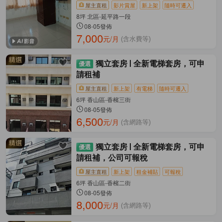
屋主直租
影片賞屋
新上架
隨時可遷入
8坪 北區-延平路一段
08-05發佈
7,000
元/月
(含水費等)
獨立套房
全新電梯套房，可申
請租補
屋主直租
新上架
有電梯
隨時可遷入
6坪 香山區-香檳三街
08-05發佈
6,500
元/月
(含網路等)
獨立套房
全新電梯套房，可申
請租補，公司可報稅
屋主直租
新上架
租金補貼
可報稅
6坪 香山區-香檳二街
08-05發佈
8,000
元/月
(含網路等)