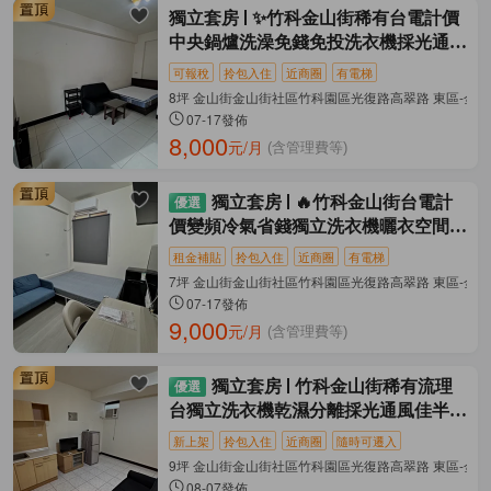
獨立套房
✨竹科金山街稀有台電計價
中央鍋爐洗澡免錢免投洗衣機採光通風
佳
可報稅
拎包入住
近商圈
有電梯
8坪 金山街金山街社區竹科園區光復路高翠路 東區-金
07-17發佈
8,000
元/月
(含管理費等)
獨立套房
🔥竹科金山街台電計
價變頻冷氣省錢獨立洗衣機曬衣空間室
內機車
租金補貼
拎包入住
近商圈
有電梯
7坪 金山街金山街社區竹科園區光復路高翠路 東區-金
07-17發佈
9,000
元/月
(含管理費等)
獨立套房
竹科金山街稀有流理
台獨立洗衣機乾濕分離採光通風佳半年
繳享優惠
新上架
拎包入住
近商圈
隨時可遷入
9坪 金山街金山街社區竹科園區光復路高翠路 東區-金
08-07發佈