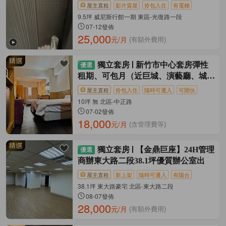
屋主直租
影片賞屋
拎包入住
有電梯
9.5坪 威尼斯行館一期 東區-光復路一段
07-12發佈
25,000
元/月
(有額外費用)
獨立套房
新竹市中心套房彈性
租期、可包月（近巨城、演藝廳、城隍
廟）
屋主直租
拎包入住
隨時可遷入
可開伙
10坪 無 北區-中正路
07-02發佈
18,000
元/月
(含管理費等)
獨立套房
【金鼎巨座】24H管理
商辦東大路二段38.1坪優質辦公室出
屋主直租
新上架
隨時可遷入
有陽台
38.1坪 東大路豪宅 北區-東大路二段
08-07發佈
28,000
元/月
(有額外費用)