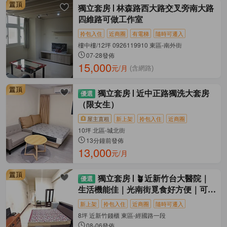
獨立套房
林森路西大路交叉旁南大路
四維路可做工作室
拎包入住
近商圈
有電梯
隨時可遷入
樓中樓/12坪 0926119910 東區-南外街
07-28發佈
15,000
元/月
(含網路)
獨立套房
近中正路獨洗大套房
（限女生）
屋主直租
新上架
拎包入住
近商圈
10坪 北區-城北街
13分鐘前發佈
13,000
元/月
獨立套房
🪴近新竹台大醫院｜
生活機能佳｜光南街覓食好方便｜可停
機車
新上架
拎包入住
近商圈
隨時可遷入
8坪 近新竹錢櫃 東區-經國路一段
08-06發佈