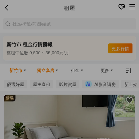
租屋
新竹市·租金行情播報
合租中位數 6,000 ~ 8,000元/月
更多行情
整租中位數 9,500 ~ 35,000元/月
合租中位數 6,000 ~ 8,000元/月
新竹市
獨立套房
租金
更多
優選好屋
屋主直租
影片賞屋
AI影音講房
新上架