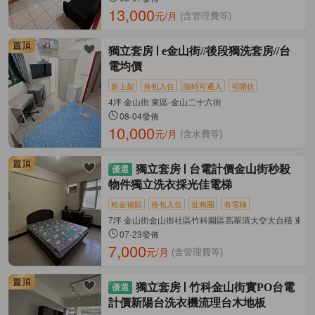
13,000
元/月
(含管理費等)
獨立套房
e金山街//後段獨洗套房//台
電均價
新上架
拎包入住
隨時可遷入
可開伙
4坪 金山街 東區-金山二十六街
08-04發佈
10,000
元/月
(含水費等)
獨立套房
台電計價金山街秒殺
物件獨立洗衣採光佳電梯
租金補貼
拎包入住
近商圈
有電梯
7坪 金山街金山街社區竹科園區高翠清大交大台積 東區
07-23發佈
7,000
元/月
(含管理費等)
獨立套房
竹科金山街實PO台電
計價新陽台洗衣機流理台木地板