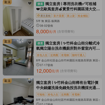
獨立套房
專用洗衣機✅可租補
❤️北歐風套房🍎實景竹科園區清大交大
中華
屋主直租
影片賞屋
新上架
租金補貼
5坪 無 東區-振興路
08-02發佈
8,000
元/月
(含管理費等)
獨立套房
✨竹科金山街分離式冷
氣獨立陽台洗衣機廁所對外窗室內可停
機車✨
拎包入住
近商圈
有電梯
隨時可遷入
8坪 金山街社區金山街竹科園區光復路高翠路 東區-金
07-17發佈
12,000
元/月
(含管理費等)
獨立套房
✨竹科金山街稀有台電計價
中央鍋爐洗澡免錢免投洗衣機採光通風
佳
可報稅
拎包入住
近商圈
有電梯
8坪 金山街金山街社區竹科園區光復路高翠路 東區-金
07-17發佈