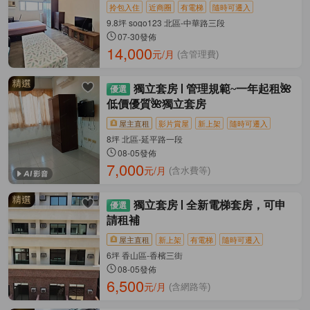
拎包入住
近商圈
有電梯
隨時可遷入
9.8坪 sogo123 北區-中華路三段
07-30發佈
14,000
元/月
(含管理費)
獨立套房
管理規範~一年起租🌺
低價優質🌺獨立套房
屋主直租
影片賞屋
新上架
隨時可遷入
8坪 北區-延平路一段
08-05發佈
7,000
元/月
(含水費等)
獨立套房
全新電梯套房，可申
請租補
屋主直租
新上架
有電梯
隨時可遷入
6坪 香山區-香檳三街
08-05發佈
6,500
元/月
(含網路等)