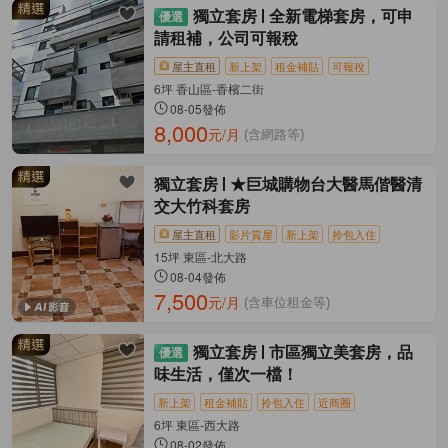
獨立套房
全新電梯套房，可申
請租補，公司可報稅
屋主直租
新上架
租金補貼
可報稅
6坪 香山區-香檳二街
08-05發佈
8,000
元/月
(含網路等)
獨立套房
★巨城購物台大醫馬偕醫清
交大竹科套房
屋主直租
影片賞屋
新上架
拎包入住
15坪 東區-北大路
08-04發佈
7,500
元/月
(含車位租金等)
獨立套房
市區獨立美套房，品
味生活，僅次一檔！
新上架
租金補貼
拎包入住
近商圈
6坪 東區-西大路
08-02發佈