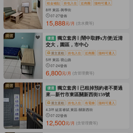
租金補貼
拎包入住
近商圈
隨時可遷入
8坪 東區-興學街
07-27發佈
15,888
元/月
(含水費等)
獨立套房
|鬧中取靜x方便|近清
交大，園區，市中心
屋主直租
拎包入住
近商圈
隨時可遷入
5坪 東區-寶山路
07-24發佈
6,800
元/月
(含管理費等)
獨立套房
已租掉預約者不要過
來—新竹市東區關新西街159號
屋主直租
拎包入住
有電梯
隨時可遷入
4.3坪 紘富睿賦 東區-關新西街
07-22發佈
12,500
元/月
(含管理費等)