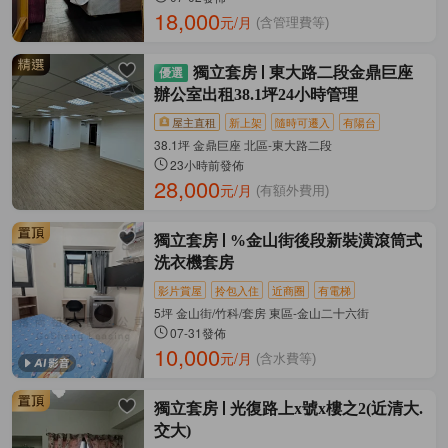
18,000
元/月
(含管理費等)
獨立套房
東大路二段金鼎巨座
辦公室出租38.1坪24小時管理
屋主直租
新上架
隨時可遷入
有陽台
38.1坪 金鼎巨座 北區-東大路二段
23小時前發佈
28,000
元/月
(有額外費用)
獨立套房
%金山街後段新裝潢滾筒式
洗衣機套房
影片賞屋
拎包入住
近商圈
有電梯
5坪 金山街/竹科/套房 東區-金山二十六街
07-31發佈
10,000
元/月
(含水費等)
獨立套房
光復路上x號x樓之2(近清大.
交大)