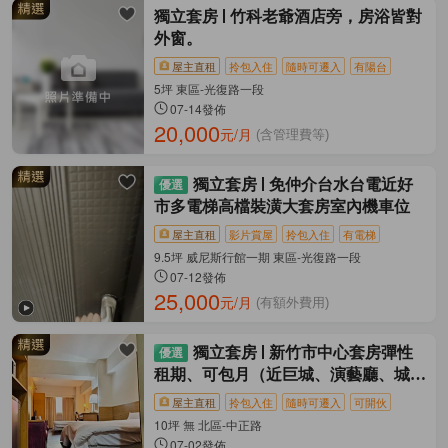
獨立套房
竹科老爺酒店旁，房浴皆對
外窗。
屋主直租
拎包入住
隨時可遷入
有陽台
5坪 東區-光復路一段
07-14發佈
20,000
元/月
(含管理費等)
獨立套房
免仲介台水台電近好
市多電梯高檔裝潢大套房室內機車位
屋主直租
影片賞屋
拎包入住
有電梯
9.5坪 威尼斯行館一期 東區-光復路一段
07-12發佈
25,000
元/月
(有額外費用)
獨立套房
新竹市中心套房彈性
租期、可包月（近巨城、演藝廳、城隍
廟）
屋主直租
拎包入住
隨時可遷入
可開伙
10坪 無 北區-中正路
07-02發佈