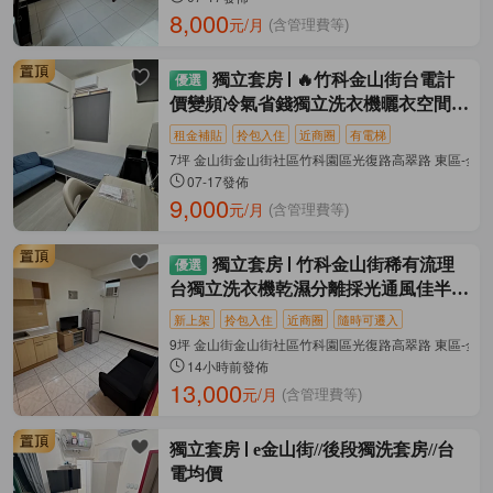
8,000
元/月
(含管理費等)
獨立套房
🔥竹科金山街台電計
價變頻冷氣省錢獨立洗衣機曬衣空間室
內機車
租金補貼
拎包入住
近商圈
有電梯
7坪 金山街金山街社區竹科園區光復路高翠路 東區-金
07-17發佈
9,000
元/月
(含管理費等)
獨立套房
竹科金山街稀有流理
台獨立洗衣機乾濕分離採光通風佳半年
繳享優惠
新上架
拎包入住
近商圈
隨時可遷入
9坪 金山街金山街社區竹科園區光復路高翠路 東區-金
14小時前發佈
13,000
元/月
(含管理費等)
獨立套房
e金山街//後段獨洗套房//台
電均價