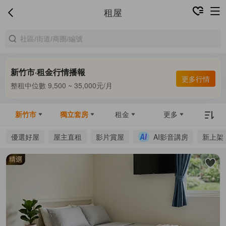
租屋
新竹市·租金行情播報
合租中位數 6,000 ~ 8,000元/月
更多行情
整租中位數 9,500 ~ 35,000元/月
合租中位數 6,000 ~ 8,000元/月
新竹市
獨立套房
租金
更多
優選好屋
屋主直租
影片賞屋
AI影音講房
新上架