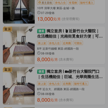
屋主直租
拎包入住
有電梯
隨時可遷入
10坪 清華大樓 東區-金城一路
07-29發佈
13,000
元/月
(含管理費等)
獨立套房
🪴近新竹台大醫院｜
生活機能佳｜光南街覓食好方便｜可停
機車
新上架
拎包入住
近商圈
可開伙
8坪 近新竹錢櫃 東區-經國路一段
08-06發佈
8,000
元/月
(含水費等)
獨立套房
🏡新竹台大醫院門口
｜生活機能佳｜巨城、光華商圈生活便
利🏡
新上架
拎包入住
近商圈
隨時可遷入
8坪 近台大、經國路 東區-經國路一段
08-06發佈
8,000
元/月
(含水費等)