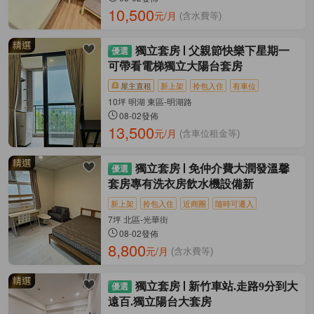
10,500
元/月
(含水費等)
獨立套房
父親節快樂下星期一
可帶看電梯獨立大陽台套房
屋主直租
新上架
拎包入住
有車位
10坪 明湖 東區-明湖路
08-02發佈
13,500
元/月
(含車位租金等)
獨立套房
免仲介費大潤發溫馨
套房專有洗衣房飲水機設備新
新上架
拎包入住
近商圈
隨時可遷入
7坪 北區-光華街
08-02發佈
8,800
元/月
(含水費等)
獨立套房
新竹車站.走路9分到大
遠百.獨立陽台大套房