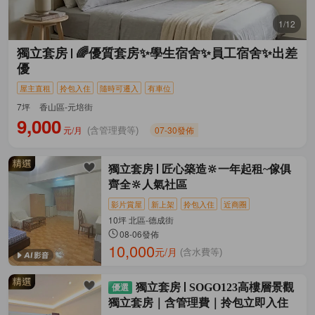
1/12
獨立套房
🌈優質套房✨學生宿舍✨員工宿舍✨出差
優
屋主直租
拎包入住
隨時可遷入
有車位
7坪
香山區-元培街
9,000
元/月
07-30發佈
(含管理費等)
獨立套房
匠心築造🔆一年起租~傢俱
齊全🔆人氣社區
影片賞屋
新上架
拎包入住
近商圈
10坪 北區-德成街
08-06發佈
10,000
元/月
(含水費等)
獨立套房
SOGO123高樓層景觀
獨立套房｜含管理費｜拎包立即入住