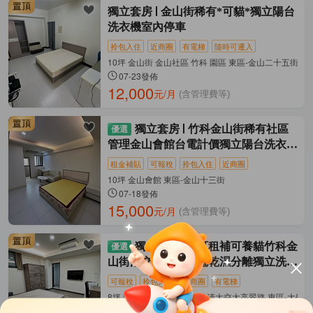
獨立套房
金山街稀有*可貓*獨立陽台
洗衣機室內停車
拎包入住
近商圈
有電梯
隨時可遷入
10坪 金山街 金山社區 竹科 園區 東區-金山二十五街
07-23發佈
12,000
元/月
(含管理費等)
獨立套房
竹科金山街稀有社區
管理金山會館台電計價獨立陽台洗衣機
乾濕分離
租金補貼
可報稅
拎包入住
近商圈
10坪 金山會館 東區-金山十三街
07-18發佈
15,000
元/月
(含管理費等)
獨立套房
✨可租補可養貓竹科金
山街清交大稀有台電乾濕分離獨立洗衣
機
可報稅
拎包入住
近商圈
有電梯
8坪 園區竹科金山街光復路清大交大高翠路 東區-大學路
07-18發佈