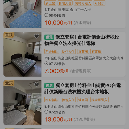
新上架
拎包入住
隨時可遷入
可開伙
4坪 金山街 東區-金山二十六街
08-04發佈
10,000
元/月
(含水費等)
獨立套房
台電計價金山街秒殺
物件獨立洗衣採光佳電梯
租金補貼
拎包入住
近商圈
有電梯
7坪 金山街金山街社區竹科園區高翠清大交大台積 東區
07-23發佈
7,000
元/月
(含管理費等)
獨立套房
竹科金山街實PO台電
計價新陽台洗衣機流理台木地板
租金補貼
拎包入住
近商圈
隨時可遷入
8坪 金山街金山街社區竹科園區光復路高翠路 東區-金
07-23發佈
13,000
元/月
(含管理費等)