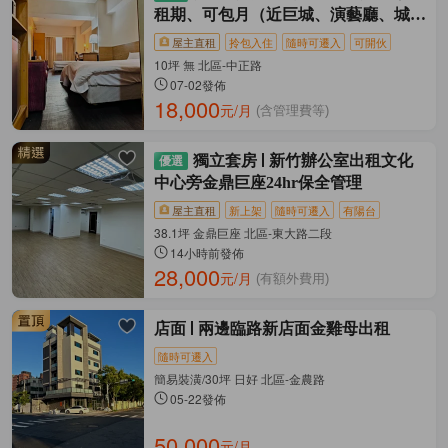
租期、可包月（近巨城、演藝廳、城隍
廟）
屋主直租
拎包入住
隨時可遷入
可開伙
10坪 無 北區-中正路
07-02發佈
18,000
元/月
(含管理費等)
獨立套房
新竹辦公室出租文化
中心旁金鼎巨座24hr保全管理
屋主直租
新上架
隨時可遷入
有陽台
38.1坪 金鼎巨座 北區-東大路二段
14小時前發佈
28,000
元/月
(有額外費用)
店面
兩邊臨路新店面金雞母出租
隨時可遷入
簡易裝潢/30坪 日好 北區-金農路
05-22發佈
50,000
元/月