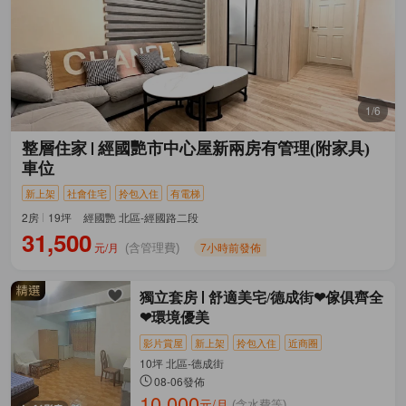
1/6
整層住家
經國艷市中心屋新兩房有管理(附家具)
車位
新上架
社會住宅
拎包入住
有電梯
2房
19坪
經國艷 北區-經國路二段
31,500
元/月
7小時前發佈
(含管理費)
獨立套房
舒適美宅/德成街❤傢俱齊全
❤環境優美
影片賞屋
新上架
拎包入住
近商圈
10坪 北區-德成街
08-06發佈
10,000
元/月
(含水費等)