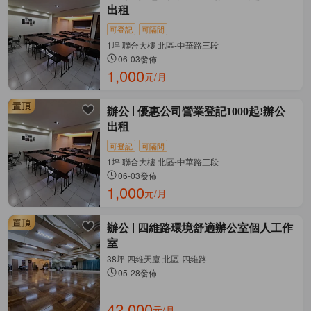
出租
可登記
可隔間
1坪 聯合大樓 北區-中華路三段
06-03發佈
1,000
元/月
辦公
優惠公司營業登記1000起!辦公
出租
可登記
可隔間
1坪 聯合大樓 北區-中華路三段
06-03發佈
1,000
元/月
辦公
四維路環境舒適辦公室個人工作
室
38坪 四維天廈 北區-四維路
05-28發佈
42,000
元/月