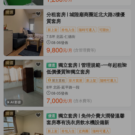
分租套房
城隍廟商圈近北大路2樓優
質套房
新上架
拎包入住
隨時可遷入
可開伙
7.5坪 北區-仁德街
08-06發佈
9,800
元/月
(含管理費等)
獨立套房
管理規範~一年起租🌺
低價優質🌺獨立套房
屋主直租
影片賞屋
新上架
隨時可遷入
8坪 北區-延平路一段
08-05發佈
7,000
元/月
(含水費等)
獨立套房
免仲介費大潤發溫馨
套房專有洗衣房飲水機設備新
新上架
拎包入住
近商圈
隨時可遷入