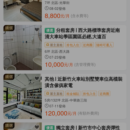
7坪 北區-光華街
08-02發佈
8,800
元/月
(含水費等)
分租套房
西大路標準套房近南
清大車站學區園區必經,大遠百
屋主直租
拎包入住
近商圈
隨時可遷入
6坪 北區-西大路
07-23發佈
10,000
元/月
(含管理費等)
其他
近新竹火車站別墅雙車位高檔裝
潢含傢俱家電
屋主直租
租金補貼
拎包入住
近商圈
5房/132坪 北區-中華路三段
07-11發佈
120,000
元/月
(有額外費用)
獨立套房
新竹市中心套房彈性