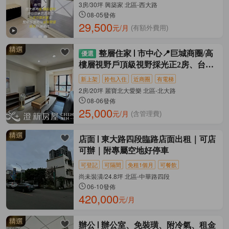
3房/30坪 興築家 北區-西大路
08-05發佈
29,500
元/月
(有額外費用)
整層住家
市中心📍巨城商圈/高
樓層視野戶頂級視野採光正2房、台水
台電
新上架
拎包入住
近商圈
有電梯
2房/20坪 麗寶北大愛樂 北區-北大路
08-06發佈
25,000
元/月
(含管理費)
店面
東大路四段臨路店面出租｜可店
可辦｜附專屬空地好停車
可登記
可隔間
免租1個月
可餐飲
尚未裝潢/24.8坪 北區-中華路四段
06-10發佈
420,000
元/月
辦公
辦公室、免裝璜、附冷氣、租金