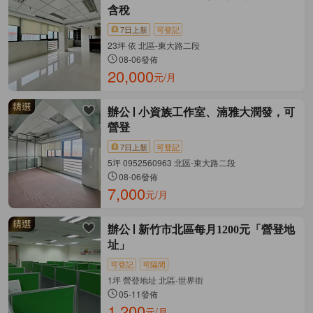
含稅
7日上新
可登記
23坪 依 北區-東大路二段
08-06發佈
20,000
元/月
辦公
小資族工作室、湳雅大潤發，可
營登
7日上新
可登記
5坪 0952560963 北區-東大路二段
08-06發佈
7,000
元/月
辦公
新竹市北區每月1200元「營登地
址」
可登記
可隔間
1坪 營登地址 北區-世界街
05-11發佈
1,200
元/月