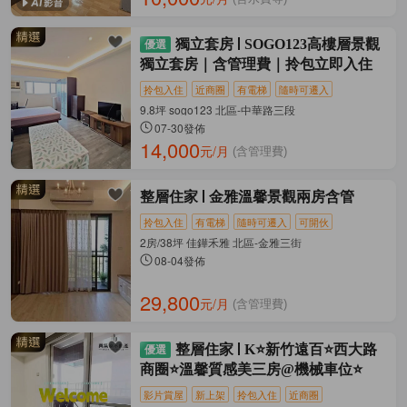
獨立套房
SOGO123高樓層景觀
獨立套房｜含管理費｜拎包立即入住
拎包入住
近商圈
有電梯
隨時可遷入
9.8坪 sogo123 北區-中華路三段
07-30發佈
14,000
元/月
(含管理費)
整層住家
金雅溫馨景觀兩房含管
拎包入住
有電梯
隨時可遷入
可開伙
2房/38坪 佳鏵禾雅 北區-金雅三街
08-04發佈
29,800
元/月
(含管理費)
整層住家
K⭐新竹遠百⭐西大路
商圈⭐溫馨質感美三房@機械車位⭐
影片賞屋
新上架
拎包入住
近商圈