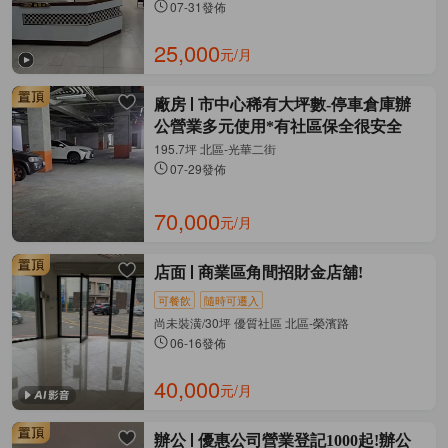
07-31發佈
25,000
元/月
廠房
市中心稀有大坪數-停車倉庫辦
公營業多元使用*有社區保全很安全
195.7坪 北區-光華二街
07-29發佈
70,000
元/月
店面
商業區角間招財金店舖!
可餐飲
隨時可遷入
尚未裝潢/30坪 優質社區 北區-榮濱路
06-16發佈
40,000
元/月
辦公
優惠公司營業登記1000起!辦公