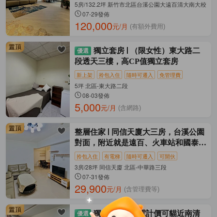
5房/132.2坪 新竹市北區台溪公園大遠百清大南大校區 
07-29發佈
120,000
元/月
(有額外費用)
獨立套房
（限女性）東大路二
段透天三樓，高CP值獨立套房
新上架
拎包入住
隨時可遷入
免管理費
5坪 北區-東大路二段
08-03發佈
5,000
元/月
(含網路)
整層住家
同信天廈大三房，台溪公園
對面，附近就是遠百、火車站和國泰醫
院
拎包入住
有電梯
隨時可遷入
可開伙
3房/28坪 同信天廈 北區-中華路三段
07-31發佈
29,900
元/月
(含管理費等)
獨立套房
台電計價可貓近南清