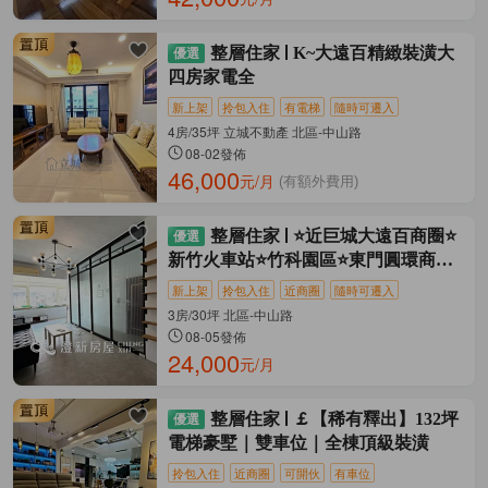
整層住家
K~大遠百精緻裝潢大
四房家電全
新上架
拎包入住
有電梯
隨時可遷入
4房/35坪 立城不動產 北區-中山路
08-02發佈
46,000
元/月
(有額外費用)
整層住家
⭐近巨城大遠百商圈⭐
新竹火車站⭐竹科園區⭐東門圓環商圈
⭐
新上架
拎包入住
近商圈
隨時可遷入
3房/30坪 北區-中山路
08-05發佈
24,000
元/月
整層住家
￡【稀有釋出】132坪
電梯豪墅｜雙車位｜全棟頂級裝潢
拎包入住
近商圈
可開伙
有車位