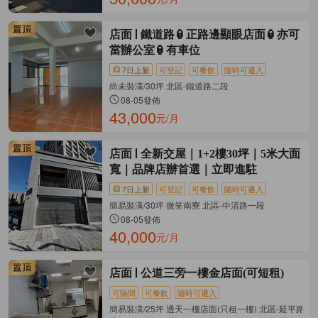
店面
鐵道路🏮正路邊顯眼店面🏮亦可
當辦公室🏮有車位
7日上新
可登記
可餐飲
隨時可遷入
尚未裝潢/30坪 北區-鐵道路二段
08-05發佈
43,000
元/月
店面
全新交屋｜1+2樓30坪｜5米大面
寬｜品牌店辦首選｜立即進駐
7日上新
可登記
可餐飲
隨時可遷入
簡易裝潢/30坪 微笑南寮 北區-中清路一段
08-05發佈
40,000
元/月
店面
公道三旁一樓金店面(可短租)
可隔間
可餐飲
隨時可遷入
簡易裝潢/25坪 透天一樓店面(只租一樓) 北區-延平路一