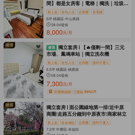
間】都是女房客｜電梯｜獨洗｜垃圾集
中
新上架
拎包入住
近商圈
有電梯
6坪 桃園區-中山東路
08-04發佈
8,000
元/月
獨立套房
【🔥僅剩一間】三元
市場、鳳鳴車站｜獨立洗衣機
新上架
拎包入住
近商圈
隨時可遷入
6.5坪 桃園區-桃鶯路
08-04發佈
7,300
元/月
距鶯桃福德
三鶯線
924公尺
獨立套房
面公園綠地第一排!近中原
商圈!走路五分鐘到中原夜市!商家林立
新上架
租金補貼
近商圈
隨時可遷入
7.2坪 中壢區-幸福街