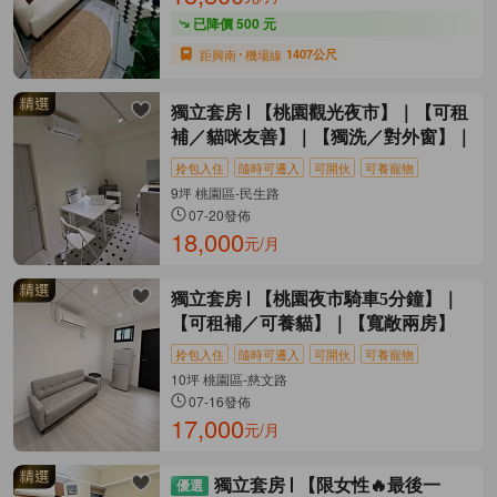
已降價 500 元
距興南
機場線
1407公尺
獨立套房
【桃園觀光夜市】｜【可租
補／貓咪友善】｜【獨洗／對外窗】｜
拎包入住
隨時可遷入
可開伙
可養寵物
9坪 桃園區-民生路
07-20發佈
18,000
元/月
獨立套房
【桃園夜市騎車5分鐘】｜
【可租補／可養貓】｜【寬敞兩房】
拎包入住
隨時可遷入
可開伙
可養寵物
10坪 桃園區-慈文路
07-16發佈
17,000
元/月
獨立套房
【限女性🔥最後一