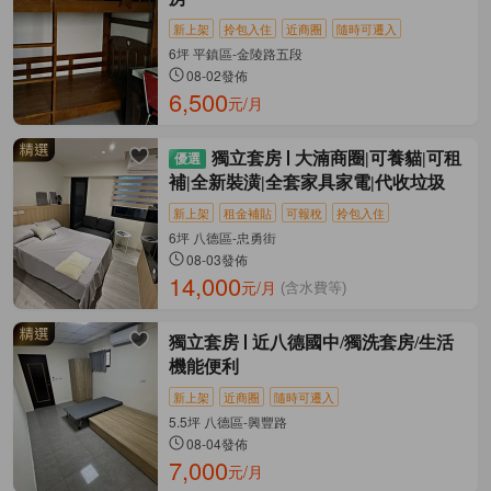
新上架
拎包入住
近商圈
隨時可遷入
6坪 平鎮區-金陵路五段
08-02發佈
6,500
元/月
獨立套房
大湳商圈|可養貓|可租
補|全新裝潢|全套家具家電|代收垃圾
新上架
租金補貼
可報稅
拎包入住
6坪 八德區-忠勇街
08-03發佈
14,000
元/月
(含水費等)
獨立套房
近八德國中/獨洗套房/生活
機能便利
新上架
近商圈
隨時可遷入
5.5坪 八德區-興豐路
08-04發佈
7,000
元/月