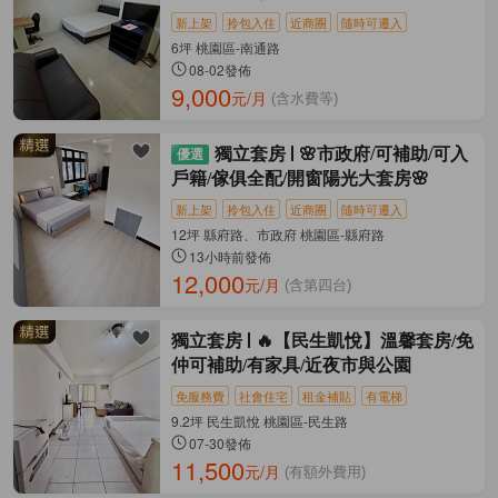
新上架
拎包入住
近商圈
隨時可遷入
6坪 桃園區-南通路
08-02發佈
9,000
元/月
(含水費等)
獨立套房
🌸市政府/可補助/可入
戶籍/傢俱全配/開窗陽光大套房🌸
新上架
拎包入住
近商圈
隨時可遷入
12坪 縣府路、市政府 桃園區-縣府路
13小時前發佈
12,000
元/月
(含第四台)
獨立套房
🔥【民生凱悅】溫馨套房/免
仲可補助/有家具/近夜市與公園
免服務費
社會住宅
租金補貼
有電梯
9.2坪 民生凱悅 桃園區-民生路
07-30發佈
11,500
元/月
(有額外費用)