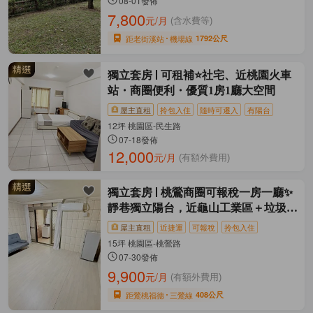
08-01發佈
7,800
元/月
(含水費等)
距老街溪站
機場線
1792公尺
獨立套房
可租補⭐️社宅、近桃園火車
站・商圈便利・優質1房1廳大空間
屋主直租
拎包入住
隨時可遷入
有陽台
12坪 桃園區-民生路
07-18發佈
12,000
元/月
(有額外費用)
獨立套房
桃鶯商圈可報稅一房一廳✨
靜巷獨立陽台，近龜山工業區＋垃圾代
收
屋主直租
近捷運
可報稅
拎包入住
15坪 桃園區-桃鶯路
07-30發佈
9,900
元/月
(有額外費用)
距鶯桃福德
三鶯線
408公尺