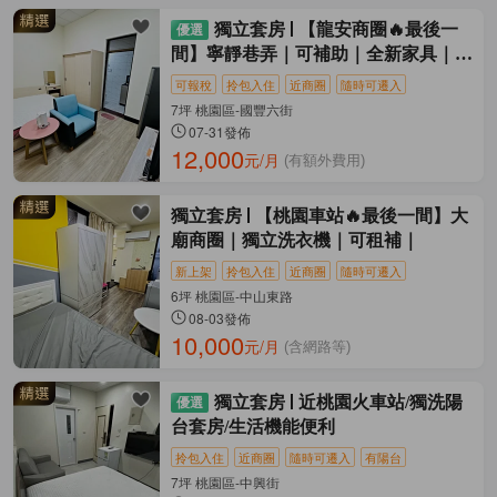
獨立套房
【龍安商圈🔥最後一
間】寧靜巷弄｜可補助｜全新家具｜汽
車停車
可報稅
拎包入住
近商圈
隨時可遷入
7坪 桃園區-國豐六街
07-31發佈
12,000
元/月
(有額外費用)
獨立套房
【桃園車站🔥最後一間】大
廟商圈｜獨立洗衣機｜可租補｜
新上架
拎包入住
近商圈
隨時可遷入
6坪 桃園區-中山東路
08-03發佈
10,000
元/月
(含網路等)
獨立套房
近桃園火車站/獨洗陽
台套房/生活機能便利
拎包入住
近商圈
隨時可遷入
有陽台
7坪 桃園區-中興街