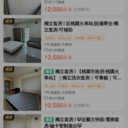
07-17發佈
12,000
元/月
(含網路等)
獨立套房
近桃園火車站/設備齊全/獨
立套房/可補助
免押金
拎包入住
近商圈
隨時可遷入
7坪 桃園區-中興街
07-30發佈
13,500
元/月
獨立套房
【桃園市政府/桃園火
車站】｜獨立洗衣套房｜可養貓｜可租
補
新上架
可報稅
拎包入住
隨時可遷入
7坪 桃園區-大同西路
08-01發佈
10,500
元/月
(含網路等)
獨立套房
🐯近藝文特區/電梯套
房/磁卡管制進出🐯