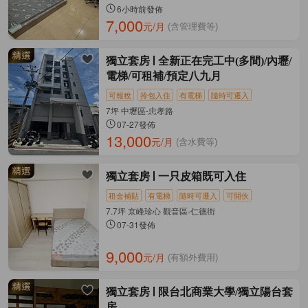
6小時前發佈
7,000
元/月
(含管理費等)
獨立套房
全新正在完工中(多間)/內壢/
電梯/可租補/預定八九月
可報稅
拎包入住
有電梯
隨時可遷入
7坪 中壢區-忠孝路
07-27發佈
13,000
元/月
(含水費等)
獨立套房
一只皮箱既可入住
租金補貼
有電梯
隨時可遷入
可開伙
7.7坪 京峰珍心 觀音區-仁德街
07-31發佈
9,000
元/月
(有額外費用)
獨立套房
限台北商業大學/獨立陽台套
房