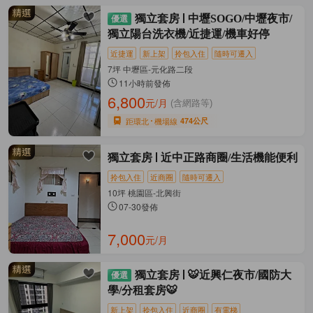
獨立套房
中壢SOGO/中壢夜市/
獨立陽台洗衣機/近捷運/機車好停
近捷運
新上架
拎包入住
隨時可遷入
7坪 中壢區-元化路二段
11小時前發佈
6,800
元/月
(含網路等)
距環北
機場線
474公尺
獨立套房
近中正路商圈/生活機能便利
拎包入住
近商圈
隨時可遷入
10坪 桃園區-北興街
07-30發佈
7,000
元/月
獨立套房
🐯近興仁夜市/國防大
學/分租套房🐯
新上架
拎包入住
近商圈
有電梯