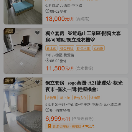
6坪 首綻 八德區-中正路
08-02發佈
13,000
元/月
(含網路)
獨立套房
🐯近龜山工業區/開窗大套
房/可補助/獨立洗衣機🐯
新上架
租金補貼
拎包入住
近商圈
7坪 八德區-桃鶯路
08-02發佈
11,500
元/月
(含水費等)
獨立套房
sogo商圈~A21捷運站~觀光
夜市~僅次一間!把握機會!
近捷運
新上架
拎包入住
近商圈
5.5坪 延平路~中山路~中美路 中壢區-元化路二段
6小時前發佈
6,999
元/月
(含管理費等)
距老街溪站
機場線
478公尺