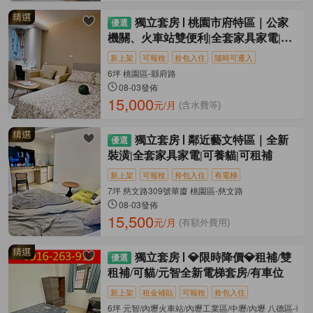
獨立套房
桃園市府特區｜公家
機關、火車站雙便利|全套家具家電|可
養貓
新上架
可報稅
拎包入住
隨時可遷入
6坪 桃園區-縣府路
08-03發佈
15,000
元/月
(含水費等)
獨立套房
鄰近藝文特區｜全新
裝潢|全套家具家電|可養貓|可租補
新上架
可報稅
拎包入住
有電梯
7坪 慈文路309號華廈 桃園區-慈文路
08-03發佈
15,500
元/月
(有額外費用)
獨立套房
💎限時降價💎租補/雙
租補/可貓/元智全新電梯套房/有車位
新上架
租金補貼
可報稅
拎包入住
6坪 元智/內壢火車站/內壢工業區/中壢/內壢 八德區-華