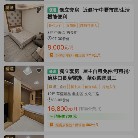
獨立套房
近健行/中壢市區/生活
機能便利
拎包入住
近商圈
隨時可遷入
8坪 中壢區-吉長街
07-30發佈
8,000
元/月
距老街溪站
機場線
1719公尺
獨立套房
屋主自租免仲/可租補/
適林口長庚醫護、華亞園區員工
屋主直租
新上架
租金補貼
拎包入住
12坪 華亞麗晶 龜山區-文化二路
08-03發佈
16,800
元/月
(有額外費用)
已降價 700 元
距長庚醫院
機場線
562公尺