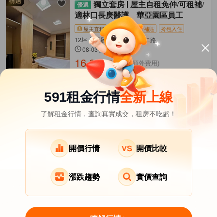
獨立套房
屋主自租免仲/可租補/
適林口長庚醫護、華亞園區員工
屋主直租
新上架
租金補貼
拎包入住
12坪 華亞麗晶 龜山區-文化二路
08-03發佈
16,800
元/月
(有額外費用)
已降價 700 元
距長庚醫院
機場線
562公尺
591租金行情
全新上線
了解租金行情，查詢真實成交，租房不吃虧！
桃園市租屋
其它租屋
熱門在租社區
龍潭區租屋
大溪區租屋
新屋區租屋
開價行情
開價比較
復興區租屋
漲跌趨勢
實價查詢
關於我們
意見反饋
APP下載