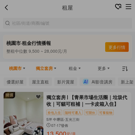
租屋
桃園市·租金行情播報
合租中位數 7,000 ~ 8,120元/月
更多行情
整租中位數 9,500 ~ 28,000元/月
合租中位數 7,000 ~ 8,120元/月
桃園市
獨立套房
租金
更多
優選好屋
屋主直租
影片賞屋
AI影音講房
新上架
獨立套房
【青果市場生活圈｜垃圾代
收｜可貓可租補｜一卡皮箱入住】
拎包入住
隨時可遷入
可開伙
可養寵物
5坪 中壢區-五光三街
07-17發佈
13,500
元/月